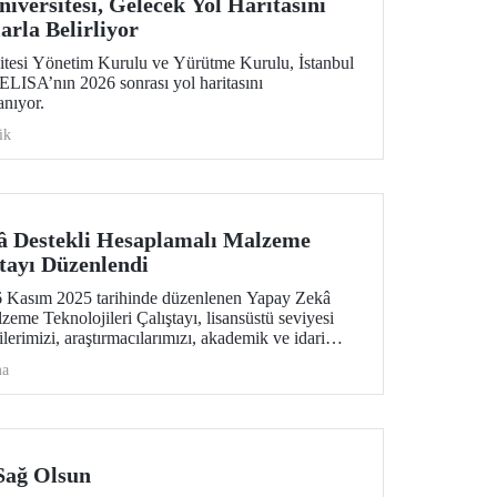
versitesi, Gelecek Yol Haritasını
arla Belirliyor
esi Yönetim Kurulu ve Yürütme Kurulu, İstanbul
ELISA’nın 2026 sonrası yol haritasını
anıyor.
ik
â Destekli Hesaplamalı Malzeme
ştayı Düzenlendi
 Kasım 2025 tarihinde düzenlenen Yapay Zekâ
eme Teknolojileri Çalıştayı, lisansüstü seviyesi
lerimizi, araştırmacılarımızı, akademik ve idari
tirdi.
ma
 Sağ Olsun