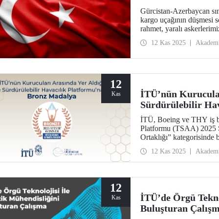
Gürcistan-Azerbaycan sın
kargo uçağının düşmesi s
rahmet, yaralı askerlerimiz
12 Kas 2025
Akadem
12
İTÜ’nün Kurucular
Kas
Sürdürülebilir Ha
Madalya
İTÜ, Boeing ve THY iş bi
Platformu (TSAA) 2025 St
Ortaklığı” kategorisinde
12 Kas 2025
Akadem
12
İTÜ’de Örgü Tekno
Kas
Buluşturan Çalış