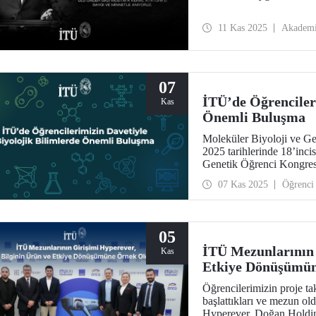
11 Kas 2025
Akadem
07
İTÜ’de Öğrencileri
Kas
Önemli Buluşma
Moleküler Biyoloji ve 
2025 tarihlerinde 18’inci
Genetik Öğrenci Kongresi 
ağırladı.
07 Kas 2025
Öğrenci
05
İTÜ Mezunlarının 
Kas
Etkiye Dönüşümü
Öğrencilerimizin proje tak
başlattıkları ve mezun old
Hyperever, Doğan Holding