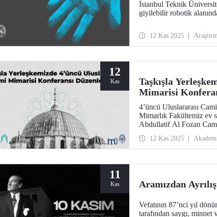
İstanbul Teknik Üniversit
giyilebilir robotik alanınd
12 Kas 2025
Araştır
12
Taşkışla Yerleşke
Kas
Mimarisi Konfera
4’üncü Uluslararası Cami
Mimarlık Fakültemiz ev s
Abdullatif Al Fozan Cami
konferansta miras ile yen
12 Kas 2025
Akadem
tartışıldığı oturumlar aka
getirdi.
11
Aramızdan Ayrılış
Kas
Vefatının 87’nci yıl dön
tarafından saygı, minnet v