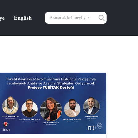
ye
English