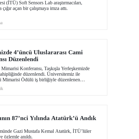
esi (İTÜ) Soft Sensors Lab araştırmacıları,
a çığır açan bir çalışmaya imza attı.
ma
mizde 4’üncü Uluslararası Cami
nsı Düzenlendi
 Mimarisi Konferansı, Taşkışla Yerleşkemizde
ahipliğinde düzenlendi. Üniversitemiz ile
 Mimarisi Ödülü iş birliğiyle düzenlenen
iliğin buluştuğu, cami mimarisinin geleceğinin
ik
demisyenleri, mimarları ve araştırmacıları bir araya
ının 87’nci Yılında Atatürk’ü Andık
ümünde Gazi Mustafa Kemal Atatürk, İTÜ’lüler
e özlemle anıldı.