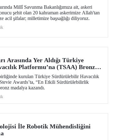
ırında Millî Savunma Bakanlığımıza ait, askeri
onucu şehit olan 20 kahraman askerimize Allah'tan
e acil şifalar; milletimize başsağlığı diliyoruz.
ik
ı Arasında Yer Aldığı Türkiye
vacılık Platformu’na (TSAA) Bronz
rliğinde kurulan Türkiye Sürdürülebilir Havacılık
evie Awards’ta, “En Etkili Sürdürülebilirlik
 bronz madalya kazandı.
ik
lojisi İle Robotik Mühendisliğini
ma