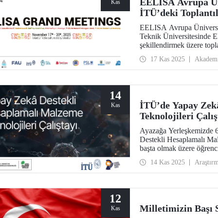
EELISA Avrupa Üni
Kas
İTÜ’deki Toplantıl
EELISA Avrupa Üniversit
Teknik Üniversitesinde E
şekillendirmek üzere topl
17 Kas 2025
Akadem
14
İTÜ’de Yapay Zek
Kas
Teknolojileri Çalı
Ayazağa Yerleşkemizde 6
Destekli Hesaplamalı Malz
başta olmak üzere öğrenci
personelimizi bir araya ge
14 Kas 2025
Araştır
12
Milletimizin Başı
Kas