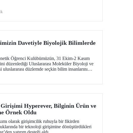
ik
mizin Davetiyle Biyolojik Bilimlerde
Genetik Öğrenci Kulübümüzün, 31 Ekim-2 Kasım
sini düzenlediği Uluslararası Moleküler Biyoloji ve
uluslararası düzlemde seçkin bilim insanlarını
Girişimi Hyperever, Bilginin Ürün ve
ne Örnek Oldu
ımı olarak girişimcilik ruhuyla bir fikirden
uklarında bir teknoloji girişimine dönüştürdükleri
’den yatırım desteği aldı.