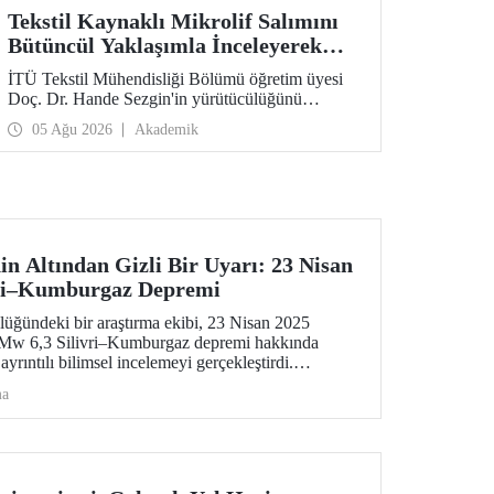
Tekstil Kaynaklı Mikrolif Salımını
Bütüncül Yaklaşımla İnceleyerek
Analiz ve Azaltım Stratejileri
İTÜ Tekstil Mühendisliği Bölümü öğretim üyesi
Geliştirecek Projeye TÜBİTAK
Doç. Dr. Hande Sezgin'in yürütücülüğünü
Desteği
üstlendiği “Sürdürülebilir Pamuk ve Polyester
05 Ağu 2026
Akademik
Esaslı Tekstil Ürünlerinde Kullanım Koşullarına
Bağlı Mikrolif Salımı: Aşınma, UV Maruziyeti ve
Yıkama Döngülerinin Bütünsel Analizi ve
Azaltım Stratejilerinin Geliştirilmesi” başlıklı
proje, TÜBİTAK 2515 – COST Aksiyon Üyeleri
Ar-Ge Destek Programı kapsamında
desteklenmeye hak kazandı.
n Altından Gizli Bir Uyarı: 23 Nisan
vri–Kumburgaz Depremi
lüğündeki bir araştırma ekibi, 23 Nisan 2025
 Mw 6,3 Silivri–Kumburgaz depremi hakkında
ayrıntılı bilimsel incelemeyi gerçekleştirdi.
ma
ı olan depremin bir “uyanış sinyali” olarak
elebilecek daha büyük bir tehdide işaret ettiğini