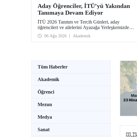
Aday Öğrenciler, İTÜ’yü Yakından
Tanımaya Devam Ediyor
İTÜ 2026 Tanıtım ve Tercih Günleri, aday
öğrencileri ve ailelerini Ayazağa Yerleşkemizde
ağırlamaya devam ediyor. Tanıtım ve Tercih
06 Ağu 2026
Akademik
Günleri 7 Ağustos’ta tamamlanacak, ilgili fakülte
ve birimler adaylara bilgi vermeye devam edecek.
Tüm Haberler
Akademik
Öğrenci
Mezun
Medya
Sanat