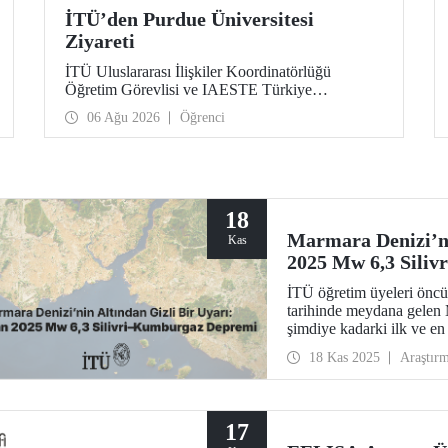
İTÜ’den Purdue Üniversitesi
Ziyareti
İTÜ Uluslararası İlişkiler Koordinatörlüğü
Öğretim Görevlisi ve IAESTE Türkiye
Sorumlusu Cahit Okan, akademik ilişkileri ve iş
06 Ağu 2026
Öğrenci
birliğini geliştirmek amacıyla 20-27 Temmuz
tarihlerinde ABD’de dünyanın önde gelen
araştırma üniversitelerinden Purdue Üniversitesi
başta olmak üzere bir dizi ziyarette bulundu.
18
Marmara Denizi’ni
Kas
2025 Mw 6,3 Sili
İTÜ öğretim üyeleri öncü
tarihinde meydana gelen
şimdiye kadarki ilk ve en 
Araştırma sonuçları, bağımsız bir deprem olmaktan öte daha büyük bir
18 Kas 2025
Araştır
jeodinamik sürecin parças
Marmara Denizi altından g
gösterdi.
17