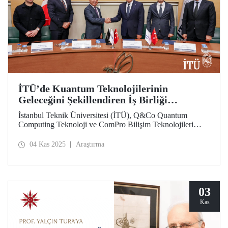
İTÜ’de Kuantum Teknolojilerinin
Geleceğini Şekillendiren İş Birliği
Protokolü
İstanbul Teknik Üniversitesi (İTÜ), Q&Co Quantum
Computing Teknoloji ve ComPro Bilişim Teknolojileri
arasında “Kuantum Hesaplama ve Hizmet Sistemlerinin
Geliştirilmesine İlişkin İş Birliği Protokolü” imzalandı.
04 Kas 2025
Araştırma
03
Kas