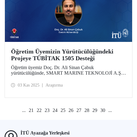
Öğretim Üyemizin Yürütücülüğündeki
Projeye TÜBİTAK 1505 Desteği
Öğretim üyemiz Doç. Dr. Ali Sinan Çabuk
yürütücülüğünde, SMART MARINE TEKNOLOJİ A.Ş.
iş birliğiyle hazırlanan "Gemilerdeki Karbon
Emisyonlarının Azaltılması ve Enerji Verimliliğinin
03 Kas 2025
Araştırma
Artırılması için Denizsuyu Soğutma Pompa Sistemleri için
Yapay Zeka Algoritmaları ile Sürdürülebilir Yaklaşımlar"
başlıklı proje, TÜBİTAK 1505 Üniversite-Sanayi İşbirliği
Destek Programı kapsamında desteklenmeye hak kazandı.
...
21
22
23
24
25
26
27
28
29
30
...
İTÜ Ayazağa Yerleşkesi