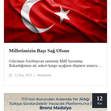
Milletimizin Başı Sağ Olsun
Gürcistan-Azerbaycan sınırında Millî Savunma
Bakanlığımıza ait, askeri kargo uçağının düşmesi sonucu
şehit olan 20 kahraman askerimize Allah'tan rahmet, yaralı
askerlerimize acil şifalar; milletimize başsağlığı diliyoruz.
12 Kas 2025
Akademik
12
Kas