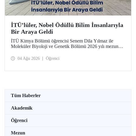
İTÜ’lüler, Nobel Ödüllü Bilim İnsanlarıyla
Bir Araya Geldi
İTÜ Kimya Bölümü öğrencisi Senem Dila Yılmaz ile
Moleküler Biyoloji ve Genetik Bölümü 2026 yılı mezunu
Elif Önel, TÜBİTAK 2224-C Yurt Dışı Bilimsel
Etkinliklere Katılım Desteği kapsamında 75’inci Lindau
04 Ağu 2026
Öğrenci
Nobel Ödüllü Bilim İnsanları Toplantısı’na katıldı.
Tüm Haberler
Akademik
Öğrenci
Mezun