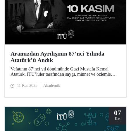
Aramızdan Ayrılışının 87’nci Yılında
Atatürk’ü Andık
Vefatının 87’nci yıl dönümünde Gazi Mustafa Kemal
Atatürk, İTÜ’lüler tarafından saygı, minnet ve özlemle
anıldı.
11 Kas 2025
Akademik
07
Kas