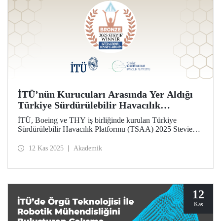
İTÜ’nün Kurucuları Arasında Yer Aldığı
Türkiye Sürdürülebilir Havacılık
Platformu’na (TSAA) Bronz Madalya
İTÜ, Boeing ve THY iş birliğinde kurulan Türkiye
Sürdürülebilir Havacılık Platformu (TSAA) 2025 Stevie
Awards’ta, “En Etkili Sürdürülebilirlik Ortaklığı”
kategorisinde bronz madalya kazandı.
12 Kas 2025
Akademik
12
Kas