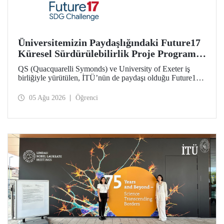
Üniversitemizin Paydaşlığındaki Future17
Küresel Sürdürülebilirlik Proje Programı,
Öğrencilerimizin Başvurularını Bekliyor
QS (Quacquarelli Symonds) ve University of Exeter iş
birliğiyle yürütülen, İTÜ’nün de paydaşı olduğu Future17
Küresel Sürdürülebilirlik Proje Programı için yeni dönem
öğrenci başvuruları açıldı. Başvurular için son gün 31
05 Ağu 2026
Öğrenci
Ağustos!