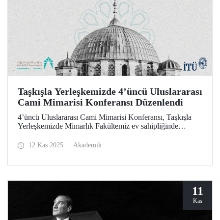
Taşkışla Yerleşkemizde 4’üncü Uluslararası
Cami Mimarisi Konferansı Düzenlendi
4’üncü Uluslararası Cami Mimarisi Konferansı, Taşkışla
Yerleşkemizde Mimarlık Fakültemiz ev sahipliğinde
düzenlendi. Üniversitemiz ile Abdullatif Al Fozan Cami
Mimarisi Ödülü iş birliğiyle düzenlenen konferansta miras
12 Kas 2025
Akademik
ile yeniliğin buluştuğu, cami mimarisinin geleceğinin
tartışıldığı oturumlar akademisyenleri, mimarları ve
araştırmacıları bir araya getirdi.
11
Kas