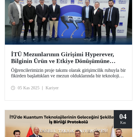
İTÜ Mezunlarının Girişimi Hyperever,
Bilginin Ürün ve Etkiye Dönüşümüne
Örnek Oldu
Öğrencilerimizin proje takımı olarak girişimcilik ruhuyla bir
fikirden başlattıkları ve mezun olduklarında bir teknoloji
girişimine dönüştürdükleri Hyperever, Doğan Holding’den
yatırım desteği aldı.
05 Kas 2025
Kariyer
04
Kas