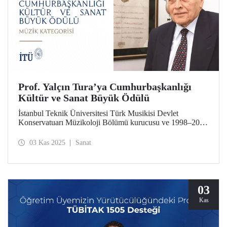
Prof. Yalçın Tura’ya Cumhurbaşkanlığı
Kültür ve Sanat Büyük Ödülü
İstanbul Teknik Üniversitesi Türk Musikisi Devlet
Konservatuarı Müzikoloji Bölümü kurucusu ve 1998–2001
dönemi İTÜ TMDK Müdürü Prof. Yalçın Tura, 2025
Cumhurbaşkanlığı Kültür ve Sanat Büyük Ödülleri’nde
03 Kas 2025
Sanat
Müzik alanında ödüle layık görüldü.
03
Kas