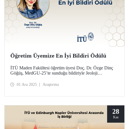
Öğretim Üyemize En İyi Bildiri Ödülü
İTÜ Maden Fakültesi öğretim üyesi Doç. Dr. Özge Dinç
Göğüş, MedGU-25’te sunduğu bildiriyle Jeoloji
Mühendisliği, Geoteknik Mühendisliği, Jeomekanik ve
Maden Bilimleri oturumunda "En İyi Bildiri Ödülü"ne
01 Ara 2025
Araştırma
layık görüldü.
28
Kas