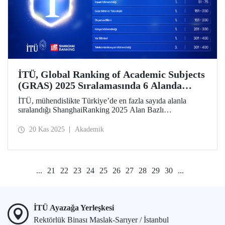
İTÜ, Global Ranking of Academic Subjects
(GRAS) 2025 Sıralamasında 6 Alanda
Türkiye’de Birinci!
İTÜ, mühendislikte Türkiye’de en fazla sayıda alanla
sıralandığı ShanghaiRanking 2025 Alan Bazlı
Sıralamasında (GRAS) yer aldığı 7 alanın 6’sında
Türkiye’de lider konumda. Üniversitemiz dünyada
20 Kas 2025
Akademik
Gemi/Deniz Mühendisliği alanında 30’uncu, İnşaat
Mühendisliği alanında 51-75 aralığında, Gıda Bilimi ve
Teknolojisi ile Okyanus Bilimi alanlarında ise 151-200
aralığında.
...
21
22
23
24
25
26
27
28
29
30
...
İTÜ Ayazağa Yerleşkesi
Rektörlük Binası Maslak-Sarıyer / İstanbul