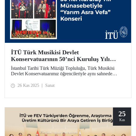
İTÜ Türk Musikisi Devlet
Konservatuarının 50’nci Kuruluş Yılı
Münasebetiyle “Yarım Asra Vefa” Konseri
İstanbul Tarihi Türk Müziği Topluluğu, Türk Musikisi
Devlet Konservatuarımız öğrencileriyle aynı sahnede
buluşarak TMDK’nin 50’nci kuruluş yılına atfen “Yarım
Asra Vefa” konserini düzenledi.
26 Kas 2025
Sanat
25
Kas