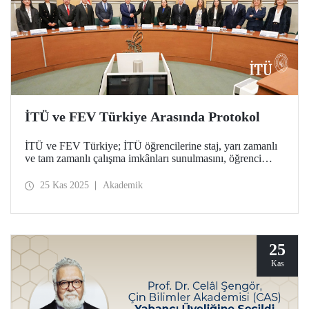
İTÜ ve FEV Türkiye Arasında Protokol
İTÜ ve FEV Türkiye; İTÜ öğrencilerine staj, yarı zamanlı
ve tam zamanlı çalışma imkânları sunulmasını, öğrenci
kulüpleriyle FEV Türkiye arasında yeni iş birliği
fırsatlarının geliştirilmesini ve tez çalışmalarına yönelik
25 Kas 2025
Akademik
ortak araştırma olanaklarının sağlanmasını kapsayan bir
protokole imza attı.
25
Kas