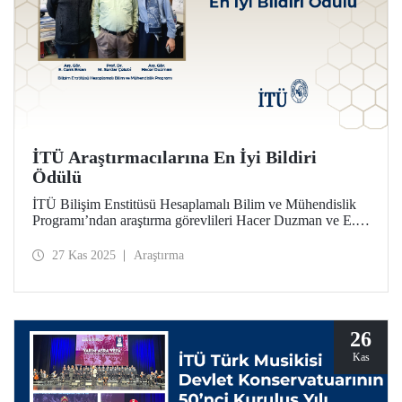
İTÜ Araştırmacılarına En İyi Bildiri
Ödülü
İTÜ Bilişim Enstitüsü Hesaplamalı Bilim ve Mühendislik
Programı’ndan araştırma görevlileri Hacer Duzman ve E.
Cenk Ersan ile Prof. Dr. M. Serdar Çelebi, ortaklaşa
hazırladıkları çalışmayla European Simulation and
27 Kas 2025
Araştırma
Modelling Conference (ESM’25) kapsamında En İyi Bildiri
Ödülü’ne (Best Paper Award) layık görüldü.
26
Kas