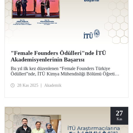
"Female Founders Ödülleri"nde İTÜ
Akademisyenlerinin Başarısı
Bu yıl ilk kez düzenlenen “Female Founders Türkiye
Ödülleri”nde, İTÜ Kimya Mühendisliği Bölümü Öğretim
Üyesi, SÜT-D Başkanı, Prof. Dr. Filiz Karaosmanoğlu
“Yeşil Dönüşüm Projesi Ödülü”ne; önceki İTÜ
28 Kas 2025
Akademik
Rektörlerinden, İTÜ ARI Teknokent Yönetim Kurulu
Başkanı Prof. Dr. Gülsün Sağlamer “Akademinin Kadın
Lideri Ödülü”ne layık görüldü.
27
Kas