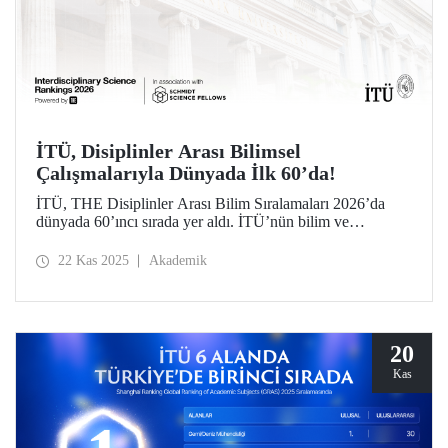
İTÜ, Disiplinler Arası Bilimsel
Çalışmalarıyla Dünyada İlk 60’da!
İTÜ, THE Disiplinler Arası Bilim Sıralamaları 2026’da
dünyada 60’ıncı sırada yer aldı. İTÜ’nün bilim ve
teknolojiyi disiplinler arası bir yaklaşımla ve birlikte
geliştirmeye öncülük eden sorumlu anlayışı, sıralamadaki
22 Kas 2025
Akademik
başarısında etkili oldu.
20
Kas