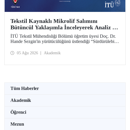
Tekstil Kaynaklı Mikrolif Salımını
Bütüncül Yaklaşımla İnceleyerek Analiz ve
Azaltım Stratejileri Geliştirecek Projeye
İTÜ Tekstil Mühendisliği Bölümü öğretim üyesi Doç. Dr.
TÜBİTAK Desteği
Hande Sezgin'in yürütücülüğünü üstlendiği “Sürdürülebilir
Pamuk ve Polyester Esaslı Tekstil Ürünlerinde Kullanım
Koşullarına Bağlı Mikrolif Salımı: Aşınma, UV Maruziyeti
05 Ağu 2026
Akademik
ve Yıkama Döngülerinin Bütünsel Analizi ve Azaltım
Stratejilerinin Geliştirilmesi” başlıklı proje, TÜBİTAK
2515 – COST Aksiyon Üyeleri Ar-Ge Destek Programı
kapsamında desteklenmeye hak kazandı.
Tüm Haberler
Akademik
Öğrenci
Mezun