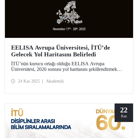
EELISA Avrupa Üniversitesi, İTÜ’de
Gelecek Yol Haritasını Belirledi
İTÜ’nün kurucu ortağı olduğu EELISA Avrupa
Üniversitesi, 2026 sonrası yol haritasını şekillendirmek
üzere İTÜ ev sahipliğinde toplandı. İTÜ Rektörü Prof. Dr.
Hasan Mandal, EELISA Yönetim Kurulu Dönem
24 Kas 2025
Akademik
Başkanlığı görevini devraldı.
22
Kas