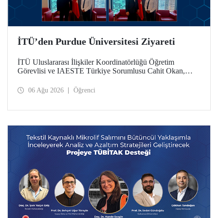
İTÜ’den Purdue Üniversitesi Ziyareti
İTÜ Uluslararası İlişkiler Koordinatörlüğü Öğretim
Görevlisi ve IAESTE Türkiye Sorumlusu Cahit Okan,
akademik ilişkileri ve iş birliğini geliştirmek amacıyla 20-27
Temmuz tarihlerinde ABD’de dünyanın önde gelen
06 Ağu 2026
Öğrenci
araştırma üniversitelerinden Purdue Üniversitesi başta
olmak üzere bir dizi ziyarette bulundu.