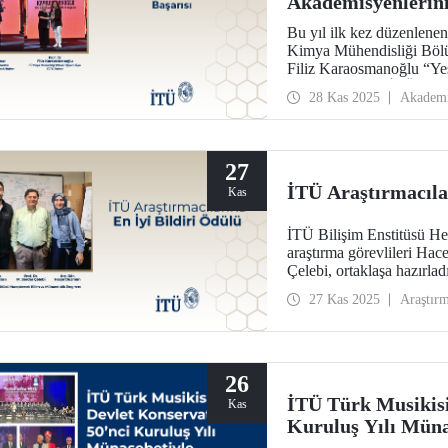
Akademisyenlerini
Bu yıl ilk kez düzenlene
Kimya Mühendisliği Bölü
Filiz Karaosmanoğlu “Ye
Rektörlerinden, İTÜ ARI
28 Kas 2025
Akadem
Gülsün Sağlamer “Akadem
27
İTÜ Araştırmacıla
Kas
İTÜ Bilişim Enstitüsü H
araştırma görevlileri Ha
Çelebi, ortaklaşa hazırla
Modelling Conference (E
27 Kas 2025
Araştır
Paper Award) layık görül
26
İTÜ Türk Musikisi
Kas
Kuruluş Yılı Müna