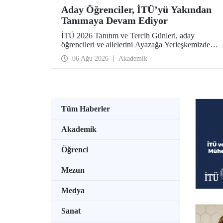
Aday Öğrenciler, İTÜ’yü Yakından
Tanımaya Devam Ediyor
İTÜ 2026 Tanıtım ve Tercih Günleri, aday
öğrencileri ve ailelerini Ayazağa Yerleşkemizde
ağırlamaya devam ediyor. Tanıtım ve Tercih
06 Ağu 2026
Akademik
Günleri 7 Ağustos’ta tamamlanacak, ilgili fakülte
ve birimler adaylara bilgi vermeye devam edecek.
Tüm Haberler
Akademik
Öğrenci
Mezun
Medya
Sanat