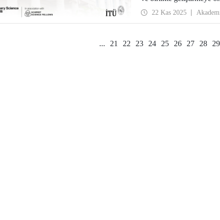
başarısında etkili oldu.
22 Kas 2025
Akadem
...
21
22
23
24
25
26
27
28
29