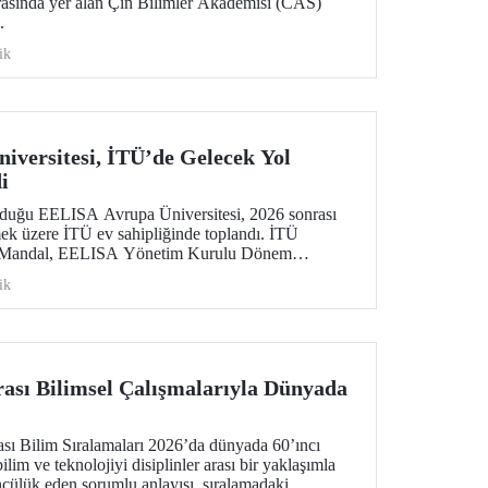
rasında yer alan Çin Bilimler Akademisi (CAS)
.
ik
versitesi, İTÜ’de Gelecek Yol
i
lduğu EELISA Avrupa Üniversitesi, 2026 sonrası
rmek üzere İTÜ ev sahipliğinde toplandı. İTÜ
n Mandal, EELISA Yönetim Kurulu Dönem
ldı.
ik
rası Bilimsel Çalışmalarıyla Dünyada
sı Bilim Sıralamaları 2026’da dünyada 60’ıncı
ilim ve teknolojiyi disiplinler arası bir yaklaşımla
öncülük eden sorumlu anlayışı, sıralamadaki