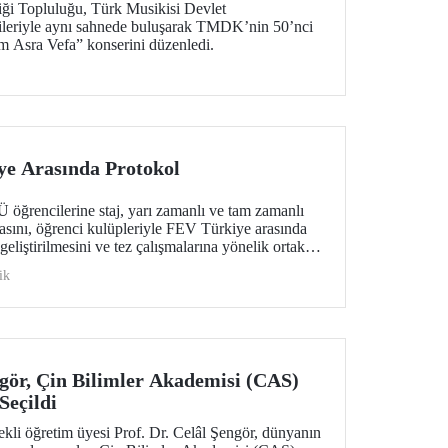
iği Topluluğu, Türk Musikisi Devlet
ileriyle aynı sahnede buluşarak TMDK’nin 50’nci
ım Asra Vefa” konserini düzenledi.
ye Arasında Protokol
öğrencilerine staj, yarı zamanlı ve tam zamanlı
asını, öğrenci kulüpleriyle FEV Türkiye arasında
ın geliştirilmesini ve tez çalışmalarına yönelik ortak
ağlanmasını kapsayan bir protokole imza attı.
ik
ngör, Çin Bilimler Akademisi (CAS)
Seçildi
li öğretim üyesi Prof. Dr. Celâl Şengör, dünyanın