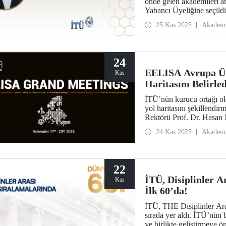
önde gelen akademileri a
Yabancı Üyeliğine seçildi
25 Kas 2025
Akadem
24
EELISA Avrupa Üni
Kas
Haritasını Belirled
İTÜ’nün kurucu ortağı o
yol haritasını şekillendi
Rektörü Prof. Dr. Hasa
Başkanlığı görevini devra
24 Kas 2025
Akadem
22
İTÜ, Disiplinler A
Kas
İlk 60’da!
İTÜ, THE Disiplinler Ara
sırada yer aldı. İTÜ’nün b
ve birlikte geliştirmeye 