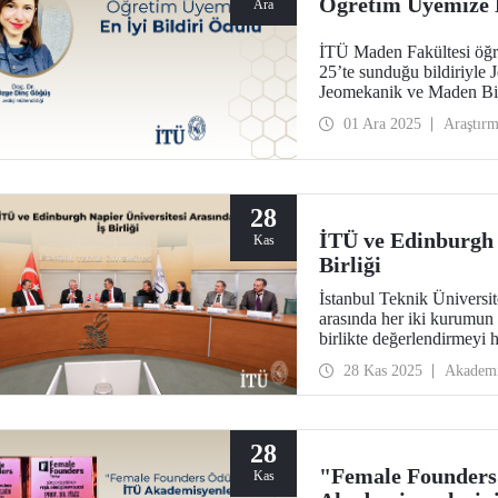
Öğretim Üyemize E
Ara
İTÜ Maden Fakültesi öğ
25’te sunduğu bildiriyle 
Jeomekanik ve Maden Bili
görüldü.
01 Ara 2025
Araştır
28
İTÜ ve Edinburgh 
Kas
Birliği
İstanbul Teknik Üniversit
arasında her iki kurumun 
birlikte değerlendirmeyi h
28 Kas 2025
Akadem
28
"Female Founders
Kas