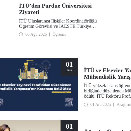
İTÜ’den Purdue Üniversitesi
Ziyareti
İTÜ Uluslararası İlişkiler Koordinatörlüğü
Öğretim Görevlisi ve IAESTE Türkiye
Sorumlusu Cahit Okan, akademik ilişkileri ve iş
06 Ağu 2026
Öğrenci
birliğini geliştirmek amacıyla 20-27 Temmuz
tarihlerinde ABD’de dünyanın önde gelen
araştırma üniversitelerinden Purdue Üniversitesi
başta olmak üzere bir dizi ziyarette bulundu.
01
İTÜ ve Elsevier Y
Ara
Mühendislik Yarış
İTÜ yüksek lisans öğrenc
birliğinde düzenlenen Müh
ödülü, İTÜ Rektörü Prof.
01 Ara 2025
Araştır
01