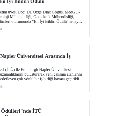
n İyi Bildiri Ödülü
retim üyesi Doç. Dr. Özge Dinç Göğüş, MedGU-
Jeoloji Mühendisliği, Geoteknik Mühendisliği,
mleri oturumunda "En İyi Bildiri Ödülü"ne layık
ma
Napier Üniversitesi Arasında İş
esi (İTÜ) ile Edinburgh Napier Üniversitesi
uzmanlıklarını buluşturarak yeni çalışma alanlarını
edefleyen çok yönlü bir iş birliği hayata geçirildi.
ik
 Ödülleri"nde İTÜ