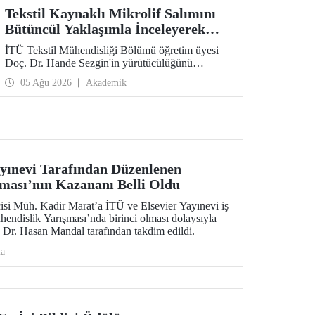
Tekstil Kaynaklı Mikrolif Salımını
Bütüncül Yaklaşımla İnceleyerek
Analiz ve Azaltım Stratejileri
İTÜ Tekstil Mühendisliği Bölümü öğretim üyesi
Geliştirecek Projeye TÜBİTAK
Doç. Dr. Hande Sezgin'in yürütücülüğünü
Desteği
üstlendiği “Sürdürülebilir Pamuk ve Polyester
05 Ağu 2026
Akademik
Esaslı Tekstil Ürünlerinde Kullanım Koşullarına
Bağlı Mikrolif Salımı: Aşınma, UV Maruziyeti ve
Yıkama Döngülerinin Bütünsel Analizi ve
Azaltım Stratejilerinin Geliştirilmesi” başlıklı
proje, TÜBİTAK 2515 – COST Aksiyon Üyeleri
Ar-Ge Destek Programı kapsamında
desteklenmeye hak kazandı.
ayınevi Tarafından Düzenlenen
ması’nın Kazananı Belli Oldu
isi Müh. Kadir Marat’a İTÜ ve Elsevier Yayınevi iş
endislik Yarışması’nda birinci olması dolaysıyla
 Dr. Hasan Mandal tarafından takdim edildi.
ma