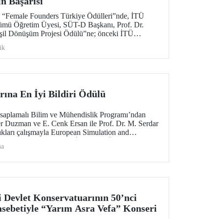
n Başarısı
n “Female Founders Türkiye Ödülleri”nde, İTÜ
mü Öğretim Üyesi, SÜT-D Başkanı, Prof. Dr.
şil Dönüşüm Projesi Ödülü”ne; önceki İTÜ
 Teknokent Yönetim Kurulu Başkanı Prof. Dr.
ik
inin Kadın Lideri Ödülü”ne layık görüldü.
rına En İyi Bildiri Ödülü
esaplamalı Bilim ve Mühendislik Programı’ndan
cer Duzman ve E. Cenk Ersan ile Prof. Dr. M. Serdar
dıkları çalışmayla European Simulation and
SM’25) kapsamında En İyi Bildiri Ödülü’ne (Best
ma
dü.
 Devlet Konservatuarının 50’nci
sebetiyle “Yarım Asra Vefa” Konseri