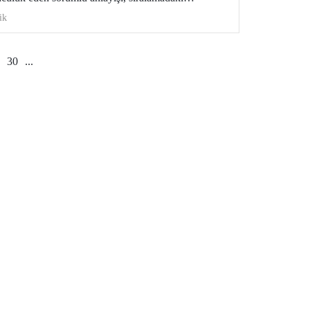
ik
30
...