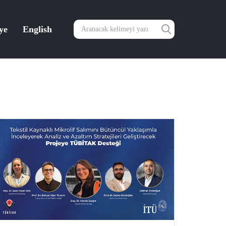
ye
English