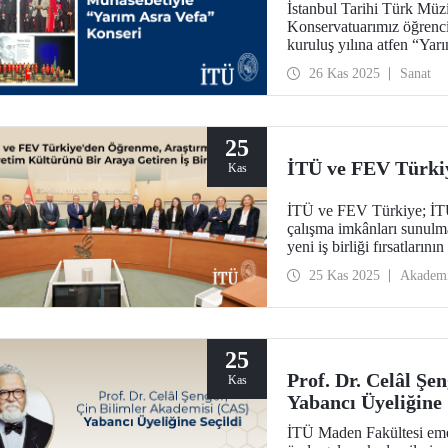
İstanbul Tarihi Türk Müz
Konservatuarımız öğrenc
kuruluş yılına atfen “Yar
26 Kas 2025
Sanat
25
İTÜ ve FEV Türki
Kas
İTÜ ve FEV Türkiye; İTÜ 
çalışma imkânları sunulm
yeni iş birliği fırsatların
araştırma olanaklarının s
25 Kas 2025
Akadem
25
Prof. Dr. Celâl Şe
Kas
Yabancı Üyeliğine 
İTÜ Maden Fakültesi emek