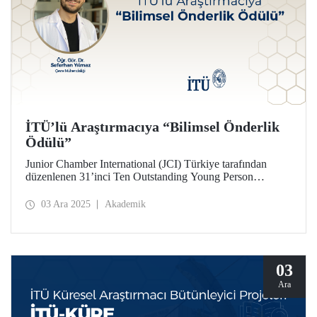
İTÜ’lü Araştırmacıya “Bilimsel Önderlik
Ödülü”
Junior Chamber International (JCI) Türkiye tarafından
düzenlenen 31’inci Ten Outstanding Young Person
(TOYP) Türkiye programında, 29 Kasım 2025 Cumartesi
gecesi gerçekleştirilen gala töreninde Bilimsel Önderlik
03 Ara 2025
Akademik
Ödülü, İstanbul Teknik Üniversitesinden Dr. Seferhan
Yılmaz’a verildi.
03
Ara