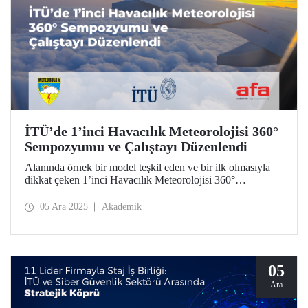
İTÜ’de 1’inci Havacılık Meteorolojisi 360°
Sempozyumu ve Çalıştayı Düzenlendi
Alanında örnek bir model teşkil eden ve bir ilk olmasıyla
dikkat çeken 1’inci Havacılık Meteorolojisi 360°
Sempozyumu ve Çalıştayı’nda, havacılık meteorolojisine
ilişkin güncel konular üzerine sivil ve savunma bakış
05 Ara 2025
Akademik
açılarıyla akademi, özel sektör ve kamu kurumlarından
temsilciler bir araya geldi.
05
Ara