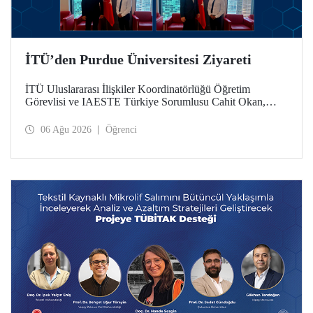
İTÜ’den Purdue Üniversitesi Ziyareti
İTÜ Uluslararası İlişkiler Koordinatörlüğü Öğretim
Görevlisi ve IAESTE Türkiye Sorumlusu Cahit Okan,
akademik ilişkileri ve iş birliğini geliştirmek amacıyla 20-27
Temmuz tarihlerinde ABD’de dünyanın önde gelen
06 Ağu 2026
Öğrenci
araştırma üniversitelerinden Purdue Üniversitesi başta
olmak üzere bir dizi ziyarette bulundu.