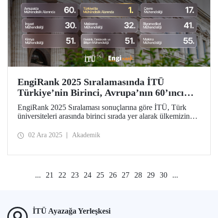
EngiRank 2025 Sıralamasında İTÜ
Türkiye’nin Birinci, Avrupa’nın 60’ıncı
Mühendislik Üniversitesi!
EngiRank 2025 Sıralaması sonuçlarına göre İTÜ, Türk
üniversiteleri arasında birinci sırada yer alarak ülkemizin
lider mühendislik üniversitesi oldu! Avrupa’da genel
sıralamada 60’ıncı sırada yer alan üniversitemiz
02 Ara 2025
Akademik
değerlendirildiği 7 mühendislik alanının 4’ünde ise
Avrupa’da ilk 50’de!
...
21
22
23
24
25
26
27
28
29
30
...
İTÜ Ayazağa Yerleşkesi