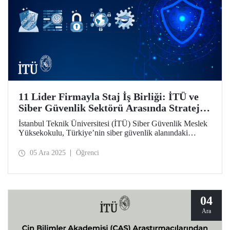
11 Lider Firmayla Staj İş Birliği: İTÜ ve
Siber Güvenlik Sektörü Arasında Stratejik
Köprü
İstanbul Teknik Üniversitesi (İTÜ) Siber Güvenlik Meslek
Yüksekokulu, Türkiye’nin siber güvenlik alanındaki
nitelikli insan kaynağı ihtiyacını karşılama hedefiyle önemli
bir adım attı. Sektörün önde gelen 11 firmasıyla "Staj İş
05 Ara 2025
Öğrenci
Birliği Protokolü" imzalanarak, üniversite-sanayi iş
birliğinde önemli bir sayfa açıldı.
04
Ara