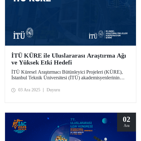
İTÜ KÜRE ile Uluslararası Araştırma Ağı
ve Yüksek Etki Hedefi
İTÜ Küresel Araştırmacı Bütünleyici Projeleri (KÜRE),
İstanbul Teknik Üniversitesi (İTÜ) akademisyenlerinin
TÜBİTAK 2232-A/B Uluslararası Lider ve Genç
Araştırmacılar Programı kapsamında İTÜ’de görev
03 Ara 2025
Duyuru
yapacak uluslararası araştırmacılarla birlikte yürüteceği,
yüksek etki potansiyeline sahip bilimsel projeleri
destekliyor.
02
Ara