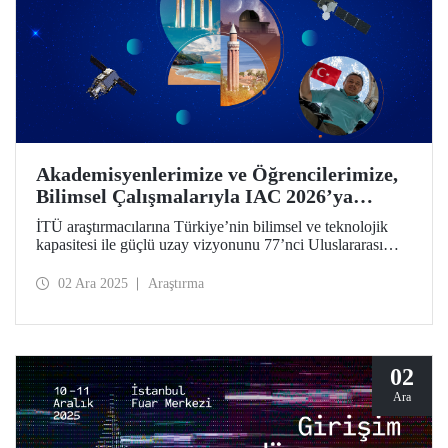
Akademisyenlerimize ve Öğrencilerimize,
Bilimsel Çalışmalarıyla IAC 2026’ya
Katılma Çağrısı
İTÜ araştırmacılarına Türkiye’nin bilimsel ve teknolojik
kapasitesi ile güçlü uzay vizyonunu 77’nci Uluslararası
Uzay Kongresi’nde dünyayla paylaşma çağrısı! Bildiri
özeti gönderimi için son tarih 28 Şubat 2026!
02 Ara 2025
Araştırma
02
Ara