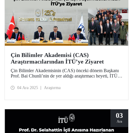
Çin Bilimler Akademisi (CAS)
Araştırmacılarından İTÜ’ye Ziyaret
Çin Bilimler Akademisinin (CAS) önceki dönem Başkanı
Prof. Bai Chunli’nin de yer aldığı araştırmacı heyeti, İTÜ
Rektörü Prof. Dr. Hasan Mandal ve akademisyenlerle bir
araya geldi. Ziyaret kapsamında CAS ve İTÜ arasındaki iş
04 Ara 2025
Araştırma
birlikleri ve ortak araştırma alanları değerlendirildi.
03
Ara