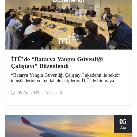
İTÜ’de “Batarya Yangın Güvenliği
Çalıştayı” Düzenlendi
“Batarya Yangın Güvenliği Çalıştayı” akademi ile sektör
temsilcilerini ve müdahale ekiplerini İTÜ’de bir araya
getirdi. Etkinlikte batarya yangın riskleri, algılama ve
söndürme ekipmanları ile müdahale çalışmaları ile güvenlik
05 Ara 2025
Akademik
stratejileri kapsamlı biçimde tartışıldı.
05
Ara