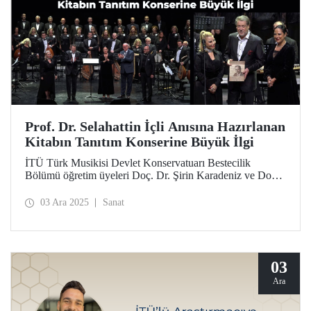
Prof. Dr. Selahattin İçli Anısına Hazırlanan
Kitabın Tanıtım Konserine Büyük İlgi
İTÜ Türk Musikisi Devlet Konservatuarı Bestecilik
Bölümü öğretim üyeleri Doç. Dr. Şirin Karadeniz ve Doç.
N. Yeşim Altınel Çoban tarafından hazırlanan, Prof. Dr.
Selahattin İçli’nin eserlerinin analizini içeren “Güneşin
03 Ara 2025
Sanat
Battığı Yerde” kitabının tanıtım konseri kitabı ve
sanatseverleri bir araya getirdi.
03
Ara