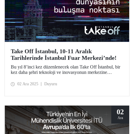
Take Off İstanbul, 10-11 Aralık
Tarihlerinde İstanbul Fuar Merkezi’nde!
Bu yıl 8’inci kez düzenlenecek olan Take Off İstanbul, bir
kez daha şehri teknoloji ve inovasyonun merkezine
dönüştürmeye hazırlanıyor. Take Off İstanbul’a katılmak
için ziyaretçi kaydınızı https://takeoffistanbul.com/tr/ adresi
02 Ara 2025
Duyuru
üzerinden yapabilirsiniz.
02
Ara