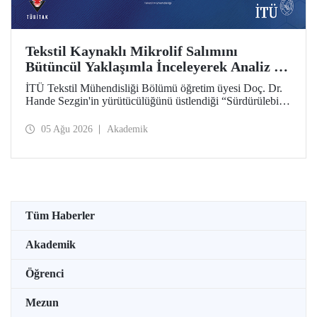
Tekstil Kaynaklı Mikrolif Salımını
Bütüncül Yaklaşımla İnceleyerek Analiz ve
Azaltım Stratejileri Geliştirecek Projeye
İTÜ Tekstil Mühendisliği Bölümü öğretim üyesi Doç. Dr.
TÜBİTAK Desteği
Hande Sezgin'in yürütücülüğünü üstlendiği “Sürdürülebilir
Pamuk ve Polyester Esaslı Tekstil Ürünlerinde Kullanım
Koşullarına Bağlı Mikrolif Salımı: Aşınma, UV Maruziyeti
05 Ağu 2026
Akademik
ve Yıkama Döngülerinin Bütünsel Analizi ve Azaltım
Stratejilerinin Geliştirilmesi” başlıklı proje, TÜBİTAK
2515 – COST Aksiyon Üyeleri Ar-Ge Destek Programı
kapsamında desteklenmeye hak kazandı.
Tüm Haberler
Akademik
Öğrenci
Mezun