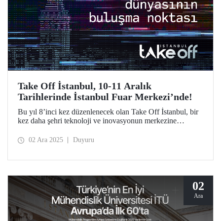
Take Off İstanbul, 10-11 Aralık
Tarihlerinde İstanbul Fuar Merkezi’nde!
Bu yıl 8’inci kez düzenlenecek olan Take Off İstanbul, bir
kez daha şehri teknoloji ve inovasyonun merkezine
dönüştürmeye hazırlanıyor. Take Off İstanbul’a katılmak
için ziyaretçi kaydınızı https://takeoffistanbul.com/tr/ adresi
02 Ara 2025
Duyuru
üzerinden yapabilirsiniz.
02
Ara