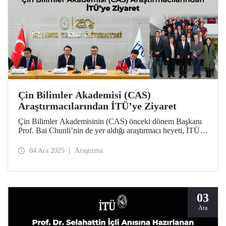
Çin Bilimler Akademisi (CAS)
Araştırmacılarından İTÜ’ye Ziyaret
Çin Bilimler Akademisinin (CAS) önceki dönem Başkanı
Prof. Bai Chunli’nin de yer aldığı araştırmacı heyeti, İTÜ
Rektörü Prof. Dr. Hasan Mandal ve akademisyenlerle bir
araya geldi. Ziyaret kapsamında CAS ve İTÜ arasındaki iş
04 Ara 2025
Araştırma
birlikleri ve ortak araştırma alanları değerlendirildi.
03
Ara