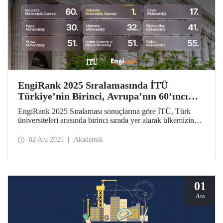
EngiRank 2025 Sıralamasında İTÜ
Türkiye’nin Birinci, Avrupa’nın 60’ıncı
Mühendislik Üniversitesi!
EngiRank 2025 Sıralaması sonuçlarına göre İTÜ, Türk
üniversiteleri arasında birinci sırada yer alarak ülkemizin
lider mühendislik üniversitesi oldu! Avrupa’da genel
sıralamada 60’ıncı sırada yer alan üniversitemiz
02 Ara 2025
Akademik
değerlendirildiği 7 mühendislik alanının 4’ünde ise
Avrupa’da ilk 50’de!
01
Ara