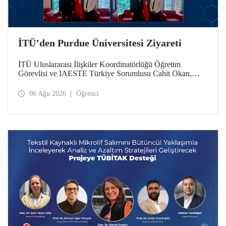
İTÜ’den Purdue Üniversitesi Ziyareti
İTÜ Uluslararası İlişkiler Koordinatörlüğü Öğretim
Görevlisi ve IAESTE Türkiye Sorumlusu Cahit Okan,
akademik ilişkileri ve iş birliğini geliştirmek amacıyla 20-27
Temmuz tarihlerinde ABD’de dünyanın önde gelen
06 Ağu 2026
Öğrenci
araştırma üniversitelerinden Purdue Üniversitesi başta
olmak üzere bir dizi ziyarette bulundu.