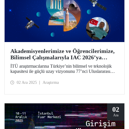
Akademisyenlerimize ve Öğrencilerimize,
Bilimsel Çalışmalarıyla IAC 2026’ya
Katılma Çağrısı
İTÜ araştırmacılarına Türkiye’nin bilimsel ve teknolojik
kapasitesi ile güçlü uzay vizyonunu 77’nci Uluslararası
Uzay Kongresi’nde dünyayla paylaşma çağrısı! Bildiri
özeti gönderimi için son tarih 28 Şubat 2026!
02 Ara 2025
Araştırma
02
Ara