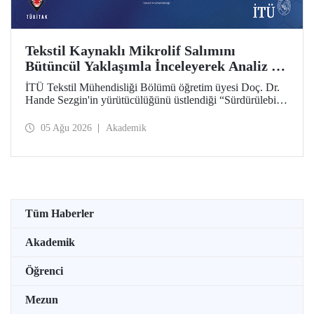
Tekstil Kaynaklı Mikrolif Salımını
Bütüncül Yaklaşımla İnceleyerek Analiz ve
Azaltım Stratejileri Geliştirecek Projeye
İTÜ Tekstil Mühendisliği Bölümü öğretim üyesi Doç. Dr.
TÜBİTAK Desteği
Hande Sezgin'in yürütücülüğünü üstlendiği “Sürdürülebilir
Pamuk ve Polyester Esaslı Tekstil Ürünlerinde Kullanım
Koşullarına Bağlı Mikrolif Salımı: Aşınma, UV Maruziyeti
05 Ağu 2026
Akademik
ve Yıkama Döngülerinin Bütünsel Analizi ve Azaltım
Stratejilerinin Geliştirilmesi” başlıklı proje, TÜBİTAK
2515 – COST Aksiyon Üyeleri Ar-Ge Destek Programı
kapsamında desteklenmeye hak kazandı.
Tüm Haberler
Akademik
Öğrenci
Mezun