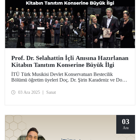
Prof. Dr. Selahattin İçli Anısına Hazırlanan
Kitabın Tanıtım Konserine Büyük İlgi
İTÜ Türk Musikisi Devlet Konservatuarı Bestecilik
Bölümü öğretim üyeleri Doç. Dr. Şirin Karadeniz ve Doç.
N. Yeşim Altınel Çoban tarafından hazırlanan, Prof. Dr.
Selahattin İçli’nin eserlerinin analizini içeren “Güneşin
03 Ara 2025
Sanat
Battığı Yerde” kitabının tanıtım konseri kitabı ve
sanatseverleri bir araya getirdi.
03
Ara