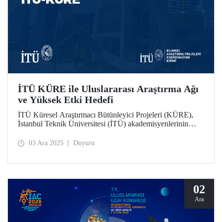
İTÜ KÜRE ile Uluslararası Araştırma Ağı
ve Yüksek Etki Hedefi
İTÜ Küresel Araştırmacı Bütünleyici Projeleri (KÜRE),
İstanbul Teknik Üniversitesi (İTÜ) akademisyenlerinin
TÜBİTAK 2232-A/B Uluslararası Lider ve Genç
Araştırmacılar Programı kapsamında İTÜ’de görev
03 Ara 2025
Duyuru
yapacak uluslararası araştırmacılarla birlikte yürüteceği,
yüksek etki potansiyeline sahip bilimsel projeleri
destekliyor.
02
Ara