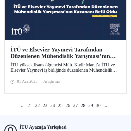
İTÜ ve Elsevier Yayınevi Tarafından
Düzenlenen Mühendislik Yarışması’nın
Kazananı Belli Oldu
İTÜ yüksek lisans öğrencisi Müh. Kadir Marat’a İTÜ ve
Elsevier Yayınevi iş birliğinde düzenlenen Mühendislik
Yarışması’nda birinci olması dolaysıyla ödülü, İTÜ Rektörü
Prof. Dr. Hasan Mandal tarafından takdim edildi.
01 Ara 2025
Araştırma
...
21
22
23
24
25
26
27
28
29
30
...
İTÜ Ayazağa Yerleşkesi