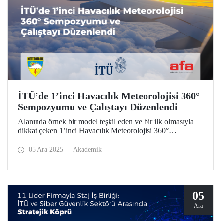
İTÜ’de 1’inci Havacılık Meteorolojisi 360°
Sempozyumu ve Çalıştayı Düzenlendi
Alanında örnek bir model teşkil eden ve bir ilk olmasıyla
dikkat çeken 1’inci Havacılık Meteorolojisi 360°
Sempozyumu ve Çalıştayı’nda, havacılık meteorolojisine
ilişkin güncel konular üzerine sivil ve savunma bakış
05 Ara 2025
Akademik
açılarıyla akademi, özel sektör ve kamu kurumlarından
temsilciler bir araya geldi.
05
Ara