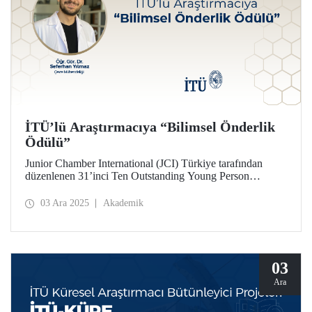
İTÜ’lü Araştırmacıya “Bilimsel Önderlik
Ödülü”
Junior Chamber International (JCI) Türkiye tarafından
düzenlenen 31’inci Ten Outstanding Young Person
(TOYP) Türkiye programında, 29 Kasım 2025 Cumartesi
gecesi gerçekleştirilen gala töreninde Bilimsel Önderlik
03 Ara 2025
Akademik
Ödülü, İstanbul Teknik Üniversitesinden Dr. Seferhan
Yılmaz’a verildi.
03
Ara