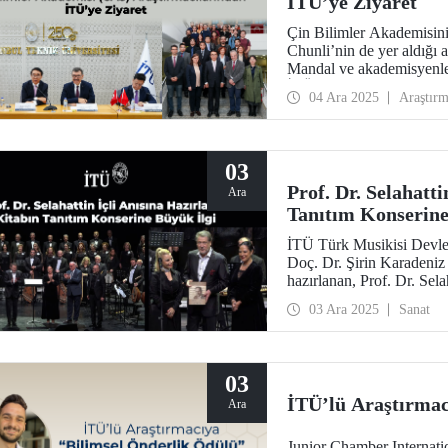
İTÜ’ye Ziyaret
Çin Bilimler Akademisin
Chunli’nin de yer aldığı 
Mandal ve akademisyenler
İTÜ arasındaki iş birlikler
04 Ara 2025
Araştır
03
Prof. Dr. Selahatt
Ara
Tanıtım Konserine
İTÜ Türk Musikisi Devlet
Doç. Dr. Şirin Karadeniz
hazırlanan, Prof. Dr. Sela
Battığı Yerde” kitabının t
03 Ara 2025
Sanat
getirdi.
03
İTÜ’lü Araştırmac
Ara
Junior Chamber Internati