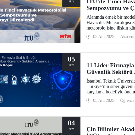
İTÜ’de 1’inci Hava
Ara
Sempozyumu ve Ça
Alanında örnek bir model 
Havacılık Meteorolojisi 
meteorolojisine ilişkin g
açılarıyla akademi, özel 
05 Ara 2025
Akadem
geldi.
05
11 Lider Firmayla 
Ara
Güvenlik Sektörü 
İstanbul Teknik Üniversi
Türkiye’nin siber güvenlik
karşılama hedefiyle öneml
"Staj İş Birliği Protokolü
05 Ara 2025
Öğrenci
bir sayfa açıldı.
04
Çin Bilimler Akad
Ara