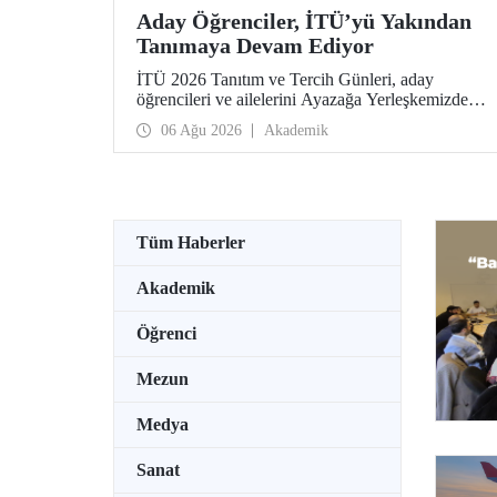
Aday Öğrenciler, İTÜ’yü Yakından
Tanımaya Devam Ediyor
İTÜ 2026 Tanıtım ve Tercih Günleri, aday
öğrencileri ve ailelerini Ayazağa Yerleşkemizde
ağırlamaya devam ediyor. Tanıtım ve Tercih
06 Ağu 2026
Akademik
Günleri 7 Ağustos’ta tamamlanacak, ilgili fakülte
ve birimler adaylara bilgi vermeye devam edecek.
Tüm Haberler
Akademik
Öğrenci
Mezun
Medya
Sanat