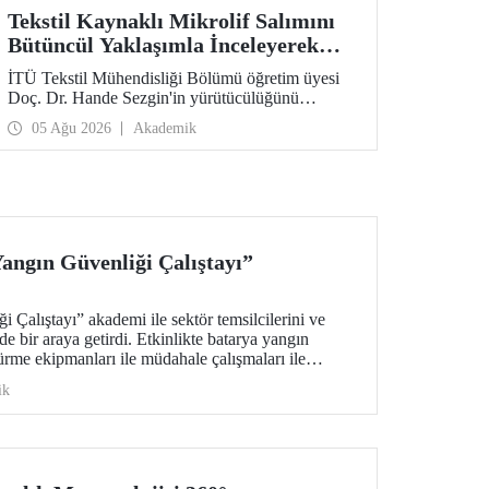
Tekstil Kaynaklı Mikrolif Salımını
Bütüncül Yaklaşımla İnceleyerek
Analiz ve Azaltım Stratejileri
İTÜ Tekstil Mühendisliği Bölümü öğretim üyesi
Geliştirecek Projeye TÜBİTAK
Doç. Dr. Hande Sezgin'in yürütücülüğünü
Desteği
üstlendiği “Sürdürülebilir Pamuk ve Polyester
05 Ağu 2026
Akademik
Esaslı Tekstil Ürünlerinde Kullanım Koşullarına
Bağlı Mikrolif Salımı: Aşınma, UV Maruziyeti ve
Yıkama Döngülerinin Bütünsel Analizi ve
Azaltım Stratejilerinin Geliştirilmesi” başlıklı
proje, TÜBİTAK 2515 – COST Aksiyon Üyeleri
Ar-Ge Destek Programı kapsamında
desteklenmeye hak kazandı.
angın Güvenliği Çalıştayı”
 Çalıştayı” akademi ile sektör temsilcilerini ve
e bir araya getirdi. Etkinlikte batarya yangın
dürme ekipmanları ile müdahale çalışmaları ile
mlı biçimde tartışıldı.
ik