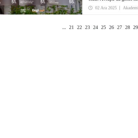
değerlendirildiği 7 mühen
02 Ara 2025
Akadem
...
21
22
23
24
25
26
27
28
29