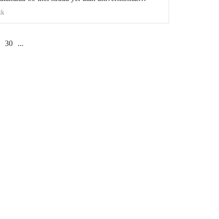
dislik alanının 4’ünde ise Avrupa’da ilk 50’de!
ik
30
...