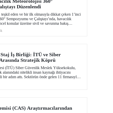
cılık Meteorolojisi 360°
lıştayı Düzenlendi
teşkil eden ve bir ilk olmasıyla dikkat çeken 1’inci
360° Sempozyumu ve Çalıştayı’nda, havacılık
üncel konular üzerine sivil ve savunma bakış
sektör ve kamu kurumlarından temsilciler bir araya
ik
Staj İş Birliği: İTÜ ve Siber
Arasında Stratejik Köprü
tesi (İTÜ) Siber Güvenlik Meslek Yüksekokulu,
 alanındaki nitelikli insan kaynağı ihtiyacını
i bir adım attı. Sektörün önde gelen 11 firmasıyla
" imzalanarak, üniversite-sanayi iş birliğinde önemli
emisi (CAS) Araştırmacılarından