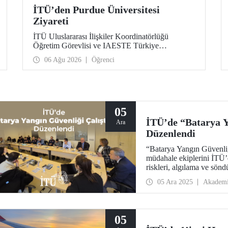
İTÜ’den Purdue Üniversitesi
Ziyareti
İTÜ Uluslararası İlişkiler Koordinatörlüğü
Öğretim Görevlisi ve IAESTE Türkiye
Sorumlusu Cahit Okan, akademik ilişkileri ve iş
06 Ağu 2026
Öğrenci
birliğini geliştirmek amacıyla 20-27 Temmuz
tarihlerinde ABD’de dünyanın önde gelen
araştırma üniversitelerinden Purdue Üniversitesi
başta olmak üzere bir dizi ziyarette bulundu.
05
İTÜ’de “Batarya Y
Ara
Düzenlendi
“Batarya Yangın Güvenliği
müdahale ekiplerini İTÜ’d
riskleri, algılama ve sön
güvenlik stratejileri kapsa
05 Ara 2025
Akadem
05