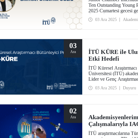
Ten Outstanding Young 
2025 Cumartesi gecesi ger
Ödülü, İstanbul Teknik Ün
03 Ara 2025
Akadem
03
İTÜ KÜRE ile Ulus
Ara
Etki Hedefi
İTÜ Küresel Araştırmacı 
Üniversitesi (İTÜ) akad
Lider ve Genç Araştırma
uluslararası araştırmacıla
03 Ara 2025
Duyuru
sahip bilimsel projeleri de
02
Akademisyenlerimi
Ara
Çalışmalarıyla IA
İTÜ araştırmacılarına Türk