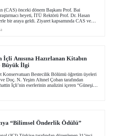
in (CAS) önceki dönem Başkanı Prof. Bai
araştırmacı heyeti, İTÜ Rektörü Prof. Dr. Hasan
le bir araya geldi. Ziyaret kapsamında CAS ve
i ve ortak araştırma alanları değerlendirildi.
ma
in İçli Anısına Hazırlanan Kitabın
 Büyük İlgi
 Konservatuarı Bestecilik Bölümü öğretim üyeleri
 ve Doç. N. Yeşim Altınel Çoban tarafından
hattin İçli’nin eserlerinin analizini içeren “Güneşin
anıtım konseri kitabı ve sanatseverleri bir araya
ıya “Bilimsel Önderlik Ödülü”
onal (JCI) Türkiye tarafından düzenlenen 31’inci