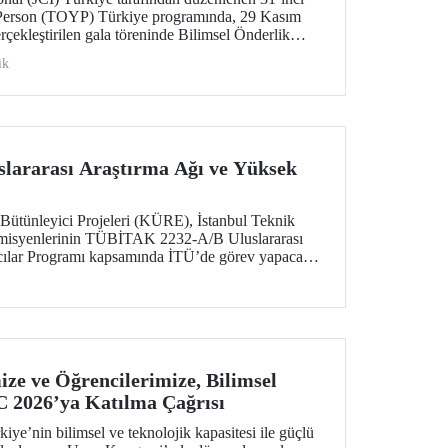
Person (TOYP) Türkiye programında, 29 Kasım
çekleştirilen gala töreninde Bilimsel Önderlik
iversitesinden Dr. Seferhan Yılmaz’a verildi.
ik
lararası Araştırma Ağı ve Yüksek
Bütünleyici Projeleri (KÜRE), İstanbul Teknik
emisyenlerinin TÜBİTAK 2232-A/B Uluslararası
cılar Programı kapsamında İTÜ’de görev yapacak
rla birlikte yürüteceği, yüksek etki potansiyeline
stekliyor.
ze ve Öğrencilerimize, Bilimsel
C 2026’ya Katılma Çağrısı
iye’nin bilimsel ve teknolojik kapasitesi ile güçlü