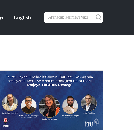
ye
English