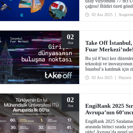
uzay vizyonunu 77’nci U
çağrısı! Bildiri özeti gön
02 Ara 2025
Araştır
02
Take Off İstanbul,
Ara
Fuar Merkezi’nde
Bu yıl 8’inci kez düzenle
teknoloji ve inovasyonun
İstanbul’a katılmak için zi
adresi üzerinden yapabilir
02 Ara 2025
Duyuru
02
EngiRank 2025 Sır
Ara
Avrupa’nın 60’ıncı
EngiRank 2025 Sıralaması
arasında birinci sırada ye
oldu! Avrupa’da genel sır