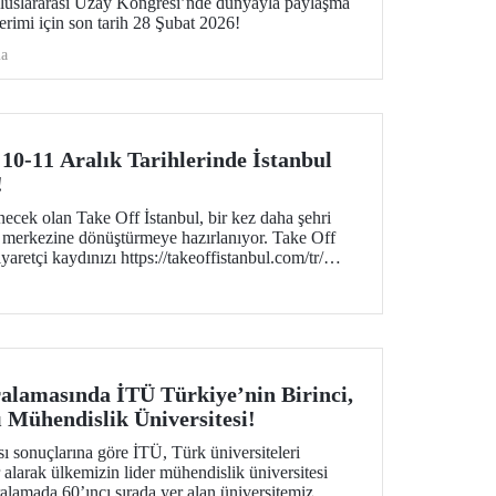
luslararası Uzay Kongresi’nde dünyayla paylaşma
derimi için son tarih 28 Şubat 2026!
ma
 10-11 Aralık Tarihlerinde İstanbul
!
necek olan Take Off İstanbul, bir kez daha şehri
 merkezine dönüştürmeye hazırlanıyor. Take Off
yaretçi kaydınızı https://takeoffistanbul.com/tr/
siniz.
alamasında İTÜ Türkiye’nin Birinci,
 Mühendislik Üniversitesi!
 sonuçlarına göre İTÜ, Türk üniversiteleri
r alarak ülkemizin lider mühendislik üniversitesi
alamada 60’ıncı sırada yer alan üniversitemiz