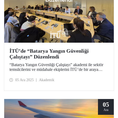
İTÜ’de “Batarya Yangın Güvenliği
Çalıştayı” Düzenlendi
“Batarya Yangın Güvenliği Çalıştayı” akademi ile sektör
temsilcilerini ve müdahale ekiplerini İTÜ’de bir araya
getirdi. Etkinlikte batarya yangın riskleri, algılama ve
söndürme ekipmanları ile müdahale çalışmaları ile güvenlik
05 Ara 2025
Akademik
stratejileri kapsamlı biçimde tartışıldı.
05
Ara