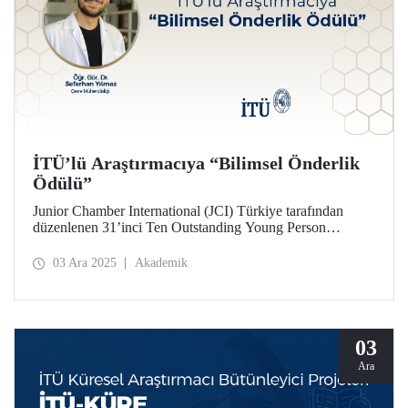
İTÜ’lü Araştırmacıya “Bilimsel Önderlik
Ödülü”
Junior Chamber International (JCI) Türkiye tarafından
düzenlenen 31’inci Ten Outstanding Young Person
(TOYP) Türkiye programında, 29 Kasım 2025 Cumartesi
gecesi gerçekleştirilen gala töreninde Bilimsel Önderlik
03 Ara 2025
Akademik
Ödülü, İstanbul Teknik Üniversitesinden Dr. Seferhan
Yılmaz’a verildi.
03
Ara