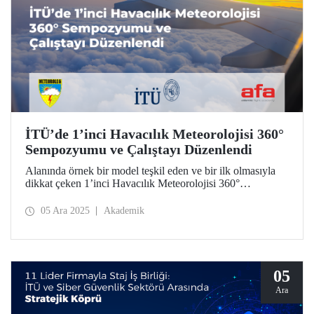
İTÜ’de 1’inci Havacılık Meteorolojisi 360°
Sempozyumu ve Çalıştayı Düzenlendi
Alanında örnek bir model teşkil eden ve bir ilk olmasıyla
dikkat çeken 1’inci Havacılık Meteorolojisi 360°
Sempozyumu ve Çalıştayı’nda, havacılık meteorolojisine
ilişkin güncel konular üzerine sivil ve savunma bakış
05 Ara 2025
Akademik
açılarıyla akademi, özel sektör ve kamu kurumlarından
temsilciler bir araya geldi.
05
Ara