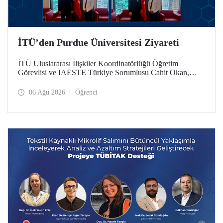
İTÜ’den Purdue Üniversitesi Ziyareti
İTÜ Uluslararası İlişkiler Koordinatörlüğü Öğretim
Görevlisi ve IAESTE Türkiye Sorumlusu Cahit Okan,
akademik ilişkileri ve iş birliğini geliştirmek amacıyla 20-27
Temmuz tarihlerinde ABD’de dünyanın önde gelen
06 Ağu 2026
Öğrenci
araştırma üniversitelerinden Purdue Üniversitesi başta
olmak üzere bir dizi ziyarette bulundu.