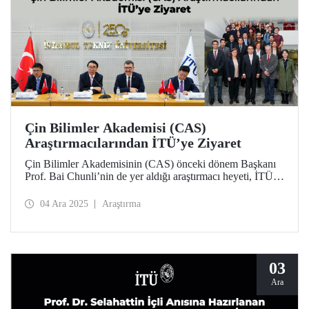
Çin Bilimler Akademisi (CAS)
Araştırmacılarından İTÜ’ye Ziyaret
Çin Bilimler Akademisinin (CAS) önceki dönem Başkanı
Prof. Bai Chunli’nin de yer aldığı araştırmacı heyeti, İTÜ
Rektörü Prof. Dr. Hasan Mandal ve akademisyenlerle bir
araya geldi. Ziyaret kapsamında CAS ve İTÜ arasındaki iş
04 Ara 2025
Araştırma
birlikleri ve ortak araştırma alanları değerlendirildi.
03
Ara