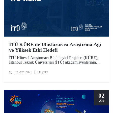
İTÜ KÜRE ile Uluslararası Araştırma Ağı
ve Yüksek Etki Hedefi
İTÜ Küresel Araştırmacı Bütünleyici Projeleri (KÜRE),
İstanbul Teknik Üniversitesi (İTÜ) akademisyenlerinin
TÜBİTAK 2232-A/B Uluslararası Lider ve Genç
Araştırmacılar Programı kapsamında İTÜ’de görev
03 Ara 2025
Duyuru
yapacak uluslararası araştırmacılarla birlikte yürüteceği,
yüksek etki potansiyeline sahip bilimsel projeleri
destekliyor.
02
Ara