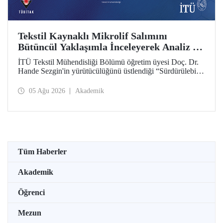
Tekstil Kaynaklı Mikrolif Salımını
Bütüncül Yaklaşımla İnceleyerek Analiz ve
Azaltım Stratejileri Geliştirecek Projeye
İTÜ Tekstil Mühendisliği Bölümü öğretim üyesi Doç. Dr.
TÜBİTAK Desteği
Hande Sezgin'in yürütücülüğünü üstlendiği “Sürdürülebilir
Pamuk ve Polyester Esaslı Tekstil Ürünlerinde Kullanım
Koşullarına Bağlı Mikrolif Salımı: Aşınma, UV Maruziyeti
05 Ağu 2026
Akademik
ve Yıkama Döngülerinin Bütünsel Analizi ve Azaltım
Stratejilerinin Geliştirilmesi” başlıklı proje, TÜBİTAK
2515 – COST Aksiyon Üyeleri Ar-Ge Destek Programı
kapsamında desteklenmeye hak kazandı.
Tüm Haberler
Akademik
Öğrenci
Mezun