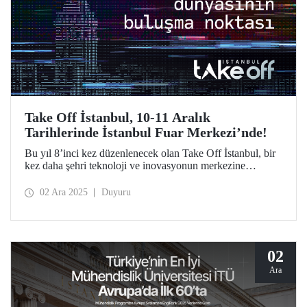
Take Off İstanbul, 10-11 Aralık
Tarihlerinde İstanbul Fuar Merkezi’nde!
Bu yıl 8’inci kez düzenlenecek olan Take Off İstanbul, bir
kez daha şehri teknoloji ve inovasyonun merkezine
dönüştürmeye hazırlanıyor. Take Off İstanbul’a katılmak
için ziyaretçi kaydınızı https://takeoffistanbul.com/tr/ adresi
02 Ara 2025
Duyuru
üzerinden yapabilirsiniz.
02
Ara