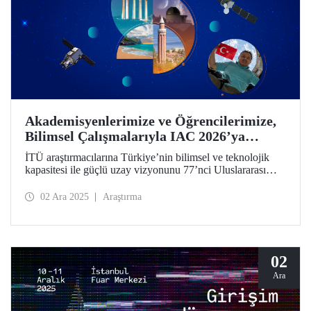
Akademisyenlerimize ve Öğrencilerimize,
Bilimsel Çalışmalarıyla IAC 2026’ya
Katılma Çağrısı
İTÜ araştırmacılarına Türkiye’nin bilimsel ve teknolojik
kapasitesi ile güçlü uzay vizyonunu 77’nci Uluslararası
Uzay Kongresi’nde dünyayla paylaşma çağrısı! Bildiri
özeti gönderimi için son tarih 28 Şubat 2026!
02 Ara 2025
Araştırma
02
Ara