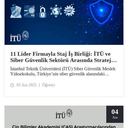
11 Lider Firmayla Staj İş Birliği: İTÜ ve
Siber Güvenlik Sektörü Arasında Stratejik
Köprü
İstanbul Teknik Üniversitesi (İTÜ) Siber Güvenlik Meslek
Yüksekokulu, Türkiye’nin siber güvenlik alanındaki
nitelikli insan kaynağı ihtiyacını karşılama hedefiyle önemli
bir adım attı. Sektörün önde gelen 11 firmasıyla "Staj İş
05 Ara 2025
Öğrenci
Birliği Protokolü" imzalanarak, üniversite-sanayi iş
birliğinde önemli bir sayfa açıldı.
04
Ara