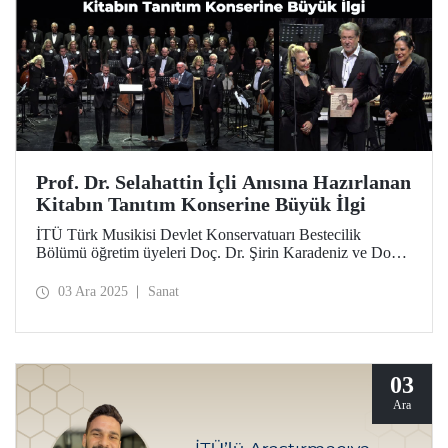
Prof. Dr. Selahattin İçli Anısına Hazırlanan
Kitabın Tanıtım Konserine Büyük İlgi
İTÜ Türk Musikisi Devlet Konservatuarı Bestecilik
Bölümü öğretim üyeleri Doç. Dr. Şirin Karadeniz ve Doç.
N. Yeşim Altınel Çoban tarafından hazırlanan, Prof. Dr.
Selahattin İçli’nin eserlerinin analizini içeren “Güneşin
03 Ara 2025
Sanat
Battığı Yerde” kitabının tanıtım konseri kitabı ve
sanatseverleri bir araya getirdi.
03
Ara