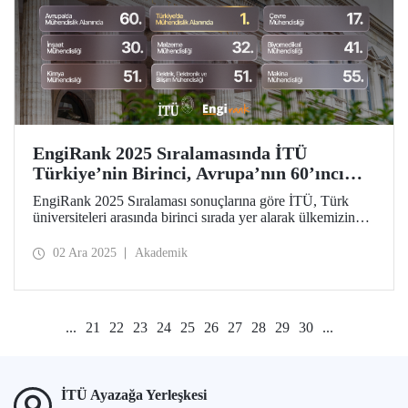
EngiRank 2025 Sıralamasında İTÜ
Türkiye’nin Birinci, Avrupa’nın 60’ıncı
Mühendislik Üniversitesi!
EngiRank 2025 Sıralaması sonuçlarına göre İTÜ, Türk
üniversiteleri arasında birinci sırada yer alarak ülkemizin
lider mühendislik üniversitesi oldu! Avrupa’da genel
sıralamada 60’ıncı sırada yer alan üniversitemiz
02 Ara 2025
Akademik
değerlendirildiği 7 mühendislik alanının 4’ünde ise
Avrupa’da ilk 50’de!
...
21
22
23
24
25
26
27
28
29
30
...
İTÜ Ayazağa Yerleşkesi