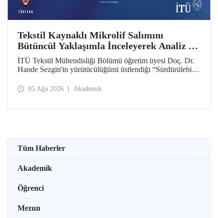
Tekstil Kaynaklı Mikrolif Salımını
Bütüncül Yaklaşımla İnceleyerek Analiz ve
Azaltım Stratejileri Geliştirecek Projeye
İTÜ Tekstil Mühendisliği Bölümü öğretim üyesi Doç. Dr.
TÜBİTAK Desteği
Hande Sezgin'in yürütücülüğünü üstlendiği “Sürdürülebilir
Pamuk ve Polyester Esaslı Tekstil Ürünlerinde Kullanım
Koşullarına Bağlı Mikrolif Salımı: Aşınma, UV Maruziyeti
05 Ağu 2026
Akademik
ve Yıkama Döngülerinin Bütünsel Analizi ve Azaltım
Stratejilerinin Geliştirilmesi” başlıklı proje, TÜBİTAK
2515 – COST Aksiyon Üyeleri Ar-Ge Destek Programı
kapsamında desteklenmeye hak kazandı.
Tüm Haberler
Akademik
Öğrenci
Mezun