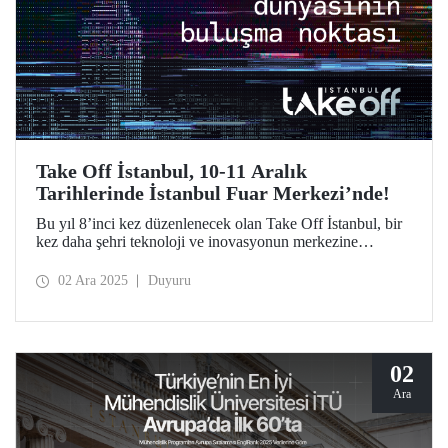
Take Off İstanbul, 10-11 Aralık
Tarihlerinde İstanbul Fuar Merkezi’nde!
Bu yıl 8’inci kez düzenlenecek olan Take Off İstanbul, bir
kez daha şehri teknoloji ve inovasyonun merkezine
dönüştürmeye hazırlanıyor. Take Off İstanbul’a katılmak
için ziyaretçi kaydınızı https://takeoffistanbul.com/tr/ adresi
02 Ara 2025
Duyuru
üzerinden yapabilirsiniz.
02
Ara