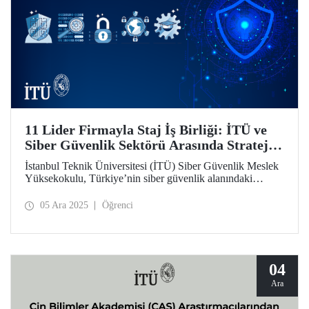
11 Lider Firmayla Staj İş Birliği: İTÜ ve
Siber Güvenlik Sektörü Arasında Stratejik
Köprü
İstanbul Teknik Üniversitesi (İTÜ) Siber Güvenlik Meslek
Yüksekokulu, Türkiye’nin siber güvenlik alanındaki
nitelikli insan kaynağı ihtiyacını karşılama hedefiyle önemli
bir adım attı. Sektörün önde gelen 11 firmasıyla "Staj İş
05 Ara 2025
Öğrenci
Birliği Protokolü" imzalanarak, üniversite-sanayi iş
birliğinde önemli bir sayfa açıldı.
04
Ara