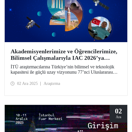
Akademisyenlerimize ve Öğrencilerimize,
Bilimsel Çalışmalarıyla IAC 2026’ya
Katılma Çağrısı
İTÜ araştırmacılarına Türkiye’nin bilimsel ve teknolojik
kapasitesi ile güçlü uzay vizyonunu 77’nci Uluslararası
Uzay Kongresi’nde dünyayla paylaşma çağrısı! Bildiri
özeti gönderimi için son tarih 28 Şubat 2026!
02 Ara 2025
Araştırma
02
Ara