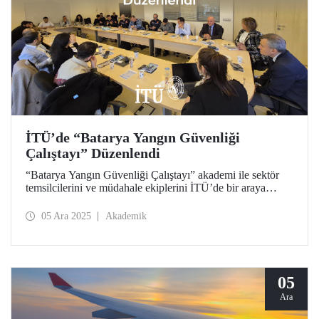
İTÜ’de “Batarya Yangın Güvenliği
Çalıştayı” Düzenlendi
“Batarya Yangın Güvenliği Çalıştayı” akademi ile sektör
temsilcilerini ve müdahale ekiplerini İTÜ’de bir araya
getirdi. Etkinlikte batarya yangın riskleri, algılama ve
söndürme ekipmanları ile müdahale çalışmaları ile güvenlik
05 Ara 2025
Akademik
stratejileri kapsamlı biçimde tartışıldı.
05
Ara