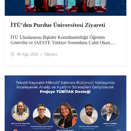
İTÜ’den Purdue Üniversitesi Ziyareti
İTÜ Uluslararası İlişkiler Koordinatörlüğü Öğretim
Görevlisi ve IAESTE Türkiye Sorumlusu Cahit Okan,
akademik ilişkileri ve iş birliğini geliştirmek amacıyla 20-27
Temmuz tarihlerinde ABD’de dünyanın önde gelen
06 Ağu 2026
Öğrenci
araştırma üniversitelerinden Purdue Üniversitesi başta
olmak üzere bir dizi ziyarette bulundu.