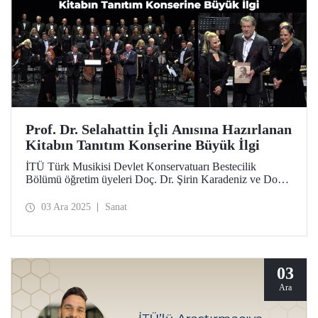
Prof. Dr. Selahattin İçli Anısına Hazırlanan
Kitabın Tanıtım Konserine Büyük İlgi
İTÜ Türk Musikisi Devlet Konservatuarı Bestecilik
Bölümü öğretim üyeleri Doç. Dr. Şirin Karadeniz ve Doç.
N. Yeşim Altınel Çoban tarafından hazırlanan, Prof. Dr.
Selahattin İçli’nin eserlerinin analizini içeren “Güneşin
03 Ara 2025
Sanat
Battığı Yerde” kitabının tanıtım konseri kitabı ve
sanatseverleri bir araya getirdi.
03
Ara