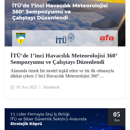
İTÜ’de 1’inci Havacılık Meteorolojisi 360°
Sempozyumu ve Çalıştayı Düzenlendi
Alanında örnek bir model teşkil eden ve bir ilk olmasıyla
dikkat çeken 1’inci Havacılık Meteorolojisi 360°
Sempozyumu ve Çalıştayı’nda, havacılık meteorolojisine
ilişkin güncel konular üzerine sivil ve savunma bakış
05 Ara 2025
Akademik
açılarıyla akademi, özel sektör ve kamu kurumlarından
temsilciler bir araya geldi.
05
Ara