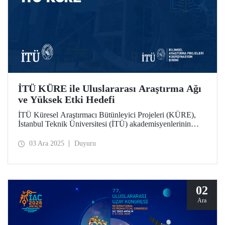
İTÜ KÜRE ile Uluslararası Araştırma Ağı
ve Yüksek Etki Hedefi
İTÜ Küresel Araştırmacı Bütünleyici Projeleri (KÜRE),
İstanbul Teknik Üniversitesi (İTÜ) akademisyenlerinin
TÜBİTAK 2232-A/B Uluslararası Lider ve Genç
Araştırmacılar Programı kapsamında İTÜ’de görev
03 Ara 2025
Duyuru
yapacak uluslararası araştırmacılarla birlikte yürüteceği,
yüksek etki potansiyeline sahip bilimsel projeleri
destekliyor.
02
Ara