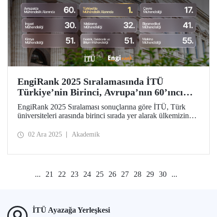
EngiRank 2025 Sıralamasında İTÜ
Türkiye’nin Birinci, Avrupa’nın 60’ıncı
Mühendislik Üniversitesi!
EngiRank 2025 Sıralaması sonuçlarına göre İTÜ, Türk
üniversiteleri arasında birinci sırada yer alarak ülkemizin
lider mühendislik üniversitesi oldu! Avrupa’da genel
sıralamada 60’ıncı sırada yer alan üniversitemiz
02 Ara 2025
Akademik
değerlendirildiği 7 mühendislik alanının 4’ünde ise
Avrupa’da ilk 50’de!
...
21
22
23
24
25
26
27
28
29
30
...
İTÜ Ayazağa Yerleşkesi