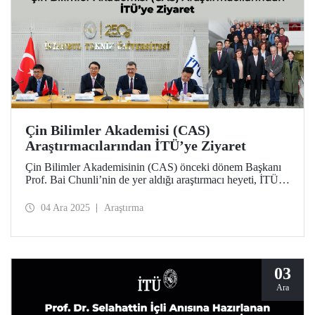
Çin Bilimler Akademisi (CAS)
Araştırmacılarından İTÜ’ye Ziyaret
Çin Bilimler Akademisinin (CAS) önceki dönem Başkanı
Prof. Bai Chunli’nin de yer aldığı araştırmacı heyeti, İTÜ
Rektörü Prof. Dr. Hasan Mandal ve akademisyenlerle bir
araya geldi. Ziyaret kapsamında CAS ve İTÜ arasındaki iş
04 Ara 2025
Araştırma
birlikleri ve ortak araştırma alanları değerlendirildi.
03
Ara