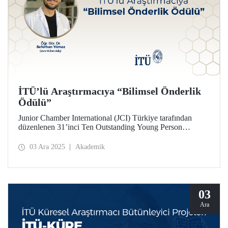
İTÜ’lü Araştırmacıya “Bilimsel Önderlik
Ödülü”
Junior Chamber International (JCI) Türkiye tarafından
düzenlenen 31’inci Ten Outstanding Young Person
(TOYP) Türkiye programında, 29 Kasım 2025 Cumartesi
gecesi gerçekleştirilen gala töreninde Bilimsel Önderlik
03 Ara 2025
Akademik
Ödülü, İstanbul Teknik Üniversitesinden Dr. Seferhan
Yılmaz’a verildi.
03
Ara