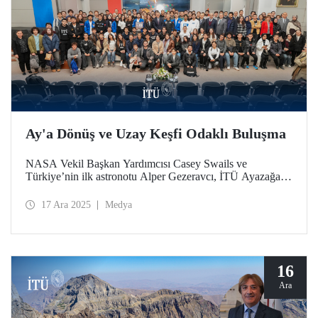
Ay'a Dönüş ve Uzay Keşfi Odaklı Buluşma
NASA Vekil Başkan Yardımcısı Casey Swails ve
Türkiye’nin ilk astronotu Alper Gezeravcı, İTÜ Ayazağa
Yerleşkemizde düzenlenen etkinlikte öğrencilerle bir araya
gelerek uzay çalışmalarının geleceği, Artemis Programı ve
17 Ara 2025
Medya
küresel ortaklıklar üzerine deneyimlerini paylaştı.
16
Ara