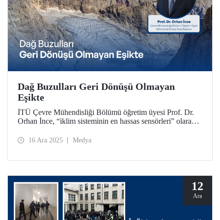
Dağ Buzulları Geri Dönüşü Olmayan
Eşikte
İTÜ Çevre Mühendisliği Bölümü öğretim üyesi Prof. Dr.
Orhan İnce, “iklim sisteminin en hassas sensörleri” olarak
nitelendirdiği dağ buzullarının önemi, mevcut durumu ve
geleceği hakkında kapsamlı değerlendirmelerde bulundu.
16 Ara 2025
Medya
12
Ara