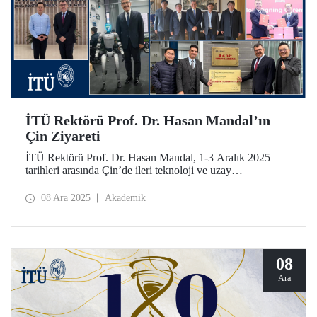
İTÜ Rektörü Prof. Dr. Hasan Mandal’ın
Çin Ziyareti
İTÜ Rektörü Prof. Dr. Hasan Mandal, 1-3 Aralık 2025
tarihleri arasında Çin’de ileri teknoloji ve uzay
ekosistemlerinde İTÜ’nün iş birliğini derinleştirmeyi
amaçlayan çeşitli temaslarda bulundu. İTÜ ve Nanjing
08 Ara 2025
Akademik
Tech Üniversitesi bir mutabakat zaptının imzalanmasının
yanı sıra Prof. Dr. Mandal’a, Nanjing Havacılık ve Uzay
Bilimleri Üniversitesi (NUAA) tarafından Fahri
Profesörlük ünvanı verildi.
08
Ara