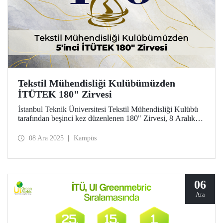
Tekstil Mühendisliği Kulübümüzden
İTÜTEK 180" Zirvesi
İstanbul Teknik Üniversitesi Tekstil Mühendisliği Kulübü
tarafından beşinci kez düzenlenen 180" Zirvesi, 8 Aralık
2025 tarihinde İTÜ Gümüşsuyu Prof. Dr. Necmettin
Erbakan Yerleşkesi Orhan Öcalgiray Konferans
08 Ara 2025
Kampüs
Salonu’nda gerçekleştirildi. Gün boyu süren etkinlikte,
sürdürülebilirlik ve yapay zekânın tekstil sektörü başta
olmak üzere farklı alanlardaki kullanımı ele alındı.
06
Ara