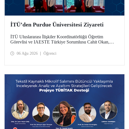
İTÜ’den Purdue Üniversitesi Ziyareti
İTÜ Uluslararası İlişkiler Koordinatörlüğü Öğretim
Görevlisi ve IAESTE Türkiye Sorumlusu Cahit Okan,
akademik ilişkileri ve iş birliğini geliştirmek amacıyla 20-27
Temmuz tarihlerinde ABD’de dünyanın önde gelen
06 Ağu 2026
Öğrenci
araştırma üniversitelerinden Purdue Üniversitesi başta
olmak üzere bir dizi ziyarette bulundu.