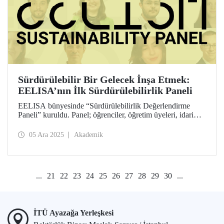
Sürdürülebilir Bir Gelecek İnşa Etmek:
EELISA’nın İlk Sürdürülebilirlik Paneli
EELISA bünyesinde “Sürdürülebilirlik Değerlendirme
Paneli” kuruldu. Panel; öğrenciler, öğretim üyeleri, idari
personel, sürdürülebilirlik görevlileri ve dış paydaşlardan
oluşan 12 kişilik bir ekipten oluşuyor. Amaç, EELISA’nın
05 Ara 2025
Akademik
sürdürülebilirlik yönünden çalışmalarını dört temel alanda
değerlendirmek ve iyileştirme önerileri sunmak.
...
21
22
23
24
25
26
27
28
29
30
...
İTÜ Ayazağa Yerleşkesi