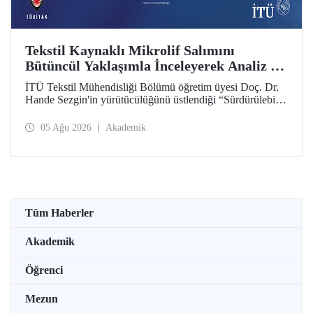
Tekstil Kaynaklı Mikrolif Salımını
Bütüncül Yaklaşımla İnceleyerek Analiz ve
Azaltım Stratejileri Geliştirecek Projeye
İTÜ Tekstil Mühendisliği Bölümü öğretim üyesi Doç. Dr.
TÜBİTAK Desteği
Hande Sezgin'in yürütücülüğünü üstlendiği “Sürdürülebilir
Pamuk ve Polyester Esaslı Tekstil Ürünlerinde Kullanım
Koşullarına Bağlı Mikrolif Salımı: Aşınma, UV Maruziyeti
05 Ağu 2026
Akademik
ve Yıkama Döngülerinin Bütünsel Analizi ve Azaltım
Stratejilerinin Geliştirilmesi” başlıklı proje, TÜBİTAK
2515 – COST Aksiyon Üyeleri Ar-Ge Destek Programı
kapsamında desteklenmeye hak kazandı.
Tüm Haberler
Akademik
Öğrenci
Mezun