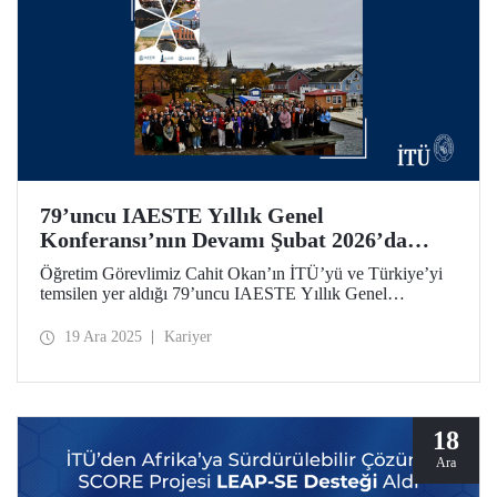
79’uncu IAESTE Yıllık Genel
Konferansı’nın Devamı Şubat 2026’da
İTÜ’de!
Öğretim Görevlimiz Cahit Okan’ın İTÜ’yü ve Türkiye’yi
temsilen yer aldığı 79’uncu IAESTE Yıllık Genel
Konferansı Kanada’da düzenlendi. Ayazağa Yerleşkemiz,
5- 7 Şubat 2026 tarihleri arasında etkinliğin devamı
19 Ara 2025
Kariyer
niteliğindeki “Global Winter Exchange Session”a ev
sahipliği yapacak.
18
Ara