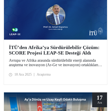
İTÜ’den Afrika’ya Sürdürülebilir Çözüm:
SCORE Projesi LEAP-SE Desteği Aldı
Avrupa ve Afrika arasında sürdürülebilir enerji alanında
araştırma ve inovasyon (Ar-Ge ve inovasyon) ortaklıklarını
güçlendirmeyi hedefleyen LEAP-SE (Long-Term EU–
Africa Partnership on Sustainable Energy) çağrısı
18 Ara 2025
Araştırma
kapsamında İstanbul Teknik Üniversitesi
koordinatörlüğünde yürütülen SCORE Projesi, uluslararası
değerlendirme sürecini başarıyla geçerek desteklenmeye
hak kazandı.
17
Ara