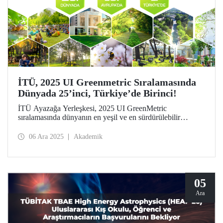
İTÜ, 2025 UI Greenmetric Sıralamasında
Dünyada 25’inci, Türkiye’de Birinci!
İTÜ Ayazağa Yerleşkesi, 2025 UI GreenMetric
sıralamasında dünyanın en yeşil ve en sürdürülebilir
25’inci, Avrupa’nın ise 15’inci kampüsü oldu! Türkiye’de
1’inci olan İTÜ, bu başarısıyla dokuzuncu kez Türkiye
06 Ara 2025
Akademik
birincisi olmanın gururunu taşıyor.
05
Ara