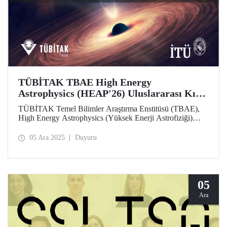
TÜBİTAK TBAE High Energy
Astrophysics (HEAP'26) Uluslararası Kış
Okulu, Öğrenci ve Araştırmacıların
TÜBİTAK Temel Bilimler Araştırma Enstitüsü (TBAE),
Başvurularını Bekliyor
High Energy Astrophysics (Yüksek Enerji Astrofiziği)
(HEAP'26) Uluslararası Kış Okulu etkinliği düzenleyecek.
Ücretsiz olan etkinlik için son başvuru tarihi 18 Ocak 2026!
05 Ara 2025
Duyuru
05
Ara