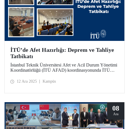
İTÜ’de Afet Hazırlığı: Deprem ve Tahliye
Tatbikatı
İstanbul Teknik Üniversitesi Afet ve Acil Durum Yönetimi
Koordinatörlüğü (İTÜ AFAD) koordinasyonunda İTÜ
Gümüşsuyu Prof. Dr. Necmettin Erbakan Yerleşkesi’nde
planlanarak hayata geçirilen ilk uygulamalı deprem ve
12 Ara 2025
Kampüs
tahliye tatbikatı, örnek teşkil edecek nitelikte.
08
Ara