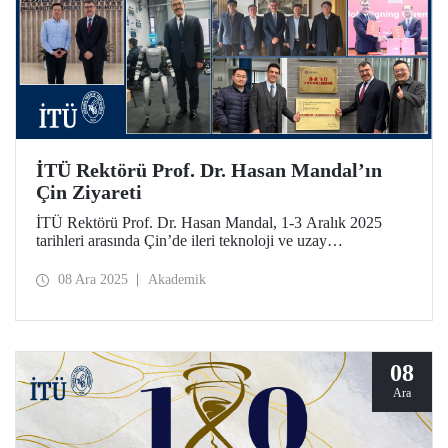
İTÜ Rektörü Prof. Dr. Hasan Mandal’ın
Çin Ziyareti
İTÜ Rektörü Prof. Dr. Hasan Mandal, 1-3 Aralık 2025
tarihleri arasında Çin’de ileri teknoloji ve uzay
ekosistemlerinde İTÜ’nün iş birliğini derinleştirmeyi
amaçlayan çeşitli temaslarda bulundu. İTÜ ve Nanjing
08 Ara 2025
Akademik
Tech Üniversitesi bir mutabakat zaptının imzalanmasının
yanı sıra Prof. Dr. Mandal’a, Nanjing Havacılık ve Uzay
Bilimleri Üniversitesi (NUAA) tarafından Fahri
Profesörlük ünvanı verildi.
08
Ara