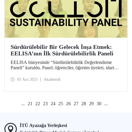
Sürdürülebilir Bir Gelecek İnşa Etmek:
EELISA’nın İlk Sürdürülebilirlik Paneli
EELISA bünyesinde “Sürdürülebilirlik Değerlendirme
Paneli” kuruldu. Panel; öğrenciler, öğretim üyeleri, idari
personel, sürdürülebilirlik görevlileri ve dış paydaşlardan
oluşan 12 kişilik bir ekipten oluşuyor. Amaç, EELISA’nın
05 Ara 2025
Akademik
sürdürülebilirlik yönünden çalışmalarını dört temel alanda
değerlendirmek ve iyileştirme önerileri sunmak.
...
21
22
23
24
25
26
27
28
29
30
...
İTÜ Ayazağa Yerleşkesi