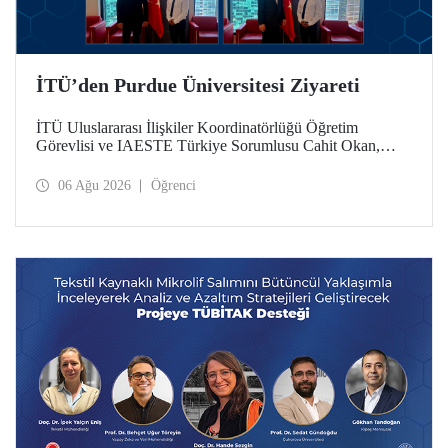
İTÜ’den Purdue Üniversitesi Ziyareti
İTÜ Uluslararası İlişkiler Koordinatörlüğü Öğretim
Görevlisi ve IAESTE Türkiye Sorumlusu Cahit Okan,
akademik ilişkileri ve iş birliğini geliştirmek amacıyla 20-27
Temmuz tarihlerinde ABD’de dünyanın önde gelen
06 Ağu 2026
Öğrenci
araştırma üniversitelerinden Purdue Üniversitesi başta
olmak üzere bir dizi ziyarette bulundu.