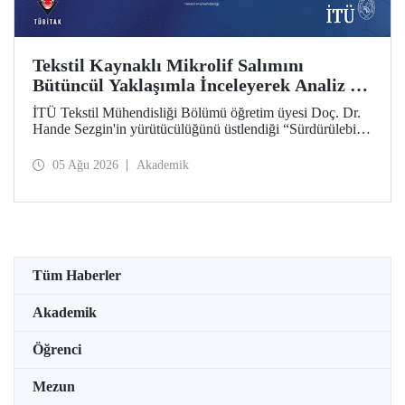
Tekstil Kaynaklı Mikrolif Salımını
Bütüncül Yaklaşımla İnceleyerek Analiz ve
Azaltım Stratejileri Geliştirecek Projeye
İTÜ Tekstil Mühendisliği Bölümü öğretim üyesi Doç. Dr.
TÜBİTAK Desteği
Hande Sezgin'in yürütücülüğünü üstlendiği “Sürdürülebilir
Pamuk ve Polyester Esaslı Tekstil Ürünlerinde Kullanım
Koşullarına Bağlı Mikrolif Salımı: Aşınma, UV Maruziyeti
05 Ağu 2026
Akademik
ve Yıkama Döngülerinin Bütünsel Analizi ve Azaltım
Stratejilerinin Geliştirilmesi” başlıklı proje, TÜBİTAK
2515 – COST Aksiyon Üyeleri Ar-Ge Destek Programı
kapsamında desteklenmeye hak kazandı.
Tüm Haberler
Akademik
Öğrenci
Mezun