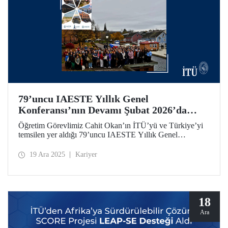
79’uncu IAESTE Yıllık Genel
Konferansı’nın Devamı Şubat 2026’da
İTÜ’de!
Öğretim Görevlimiz Cahit Okan’ın İTÜ’yü ve Türkiye’yi
temsilen yer aldığı 79’uncu IAESTE Yıllık Genel
Konferansı Kanada’da düzenlendi. Ayazağa Yerleşkemiz,
5- 7 Şubat 2026 tarihleri arasında etkinliğin devamı
19 Ara 2025
Kariyer
niteliğindeki “Global Winter Exchange Session”a ev
sahipliği yapacak.
18
Ara