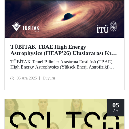
TÜBİTAK TBAE High Energy
Astrophysics (HEAP'26) Uluslararası Kış
Okulu, Öğrenci ve Araştırmacıların
TÜBİTAK Temel Bilimler Araştırma Enstitüsü (TBAE),
Başvurularını Bekliyor
High Energy Astrophysics (Yüksek Enerji Astrofiziği)
(HEAP'26) Uluslararası Kış Okulu etkinliği düzenleyecek.
Ücretsiz olan etkinlik için son başvuru tarihi 18 Ocak 2026!
05 Ara 2025
Duyuru
05
Ara