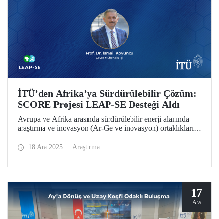
İTÜ’den Afrika’ya Sürdürülebilir Çözüm:
SCORE Projesi LEAP-SE Desteği Aldı
Avrupa ve Afrika arasında sürdürülebilir enerji alanında
araştırma ve inovasyon (Ar-Ge ve inovasyon) ortaklıklarını
güçlendirmeyi hedefleyen LEAP-SE (Long-Term EU–
Africa Partnership on Sustainable Energy) çağrısı
18 Ara 2025
Araştırma
kapsamında İstanbul Teknik Üniversitesi
koordinatörlüğünde yürütülen SCORE Projesi, uluslararası
değerlendirme sürecini başarıyla geçerek desteklenmeye
hak kazandı.
17
Ara