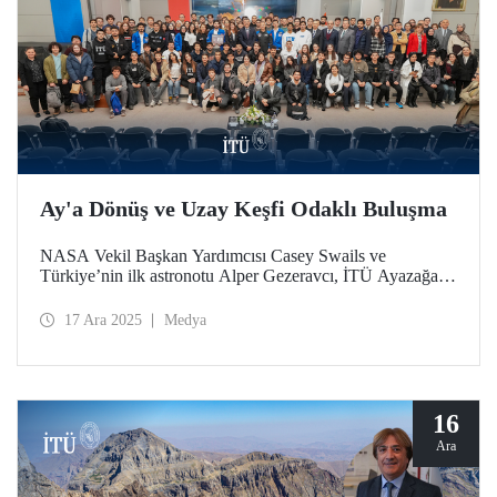
Ay'a Dönüş ve Uzay Keşfi Odaklı Buluşma
NASA Vekil Başkan Yardımcısı Casey Swails ve
Türkiye’nin ilk astronotu Alper Gezeravcı, İTÜ Ayazağa
Yerleşkemizde düzenlenen etkinlikte öğrencilerle bir araya
gelerek uzay çalışmalarının geleceği, Artemis Programı ve
17 Ara 2025
Medya
küresel ortaklıklar üzerine deneyimlerini paylaştı.
16
Ara