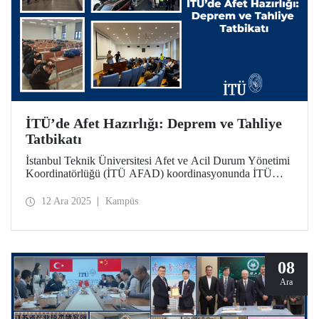
İTÜ’de Afet Hazırlığı: Deprem ve Tahliye
Tatbikatı
İstanbul Teknik Üniversitesi Afet ve Acil Durum Yönetimi
Koordinatörlüğü (İTÜ AFAD) koordinasyonunda İTÜ
Gümüşsuyu Prof. Dr. Necmettin Erbakan Yerleşkesi’nde
planlanarak hayata geçirilen ilk uygulamalı deprem ve
12 Ara 2025
Kampüs
tahliye tatbikatı, örnek teşkil edecek nitelikte.
08
Ara