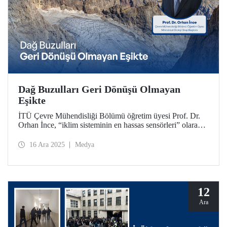
Dağ Buzulları Geri Dönüşü Olmayan
Eşikte
İTÜ Çevre Mühendisliği Bölümü öğretim üyesi Prof. Dr.
Orhan İnce, “iklim sisteminin en hassas sensörleri” olarak
nitelendirdiği dağ buzullarının önemi, mevcut durumu ve
geleceği hakkında kapsamlı değerlendirmelerde bulundu.
16 Ara 2025
Medya
12
Ara