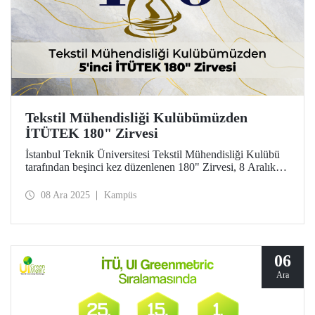
Tekstil Mühendisliği Kulübümüzden
İTÜTEK 180" Zirvesi
İstanbul Teknik Üniversitesi Tekstil Mühendisliği Kulübü
tarafından beşinci kez düzenlenen 180" Zirvesi, 8 Aralık
2025 tarihinde İTÜ Gümüşsuyu Prof. Dr. Necmettin
Erbakan Yerleşkesi Orhan Öcalgiray Konferans
08 Ara 2025
Kampüs
Salonu’nda gerçekleştirildi. Gün boyu süren etkinlikte,
sürdürülebilirlik ve yapay zekânın tekstil sektörü başta
olmak üzere farklı alanlardaki kullanımı ele alındı.
06
Ara