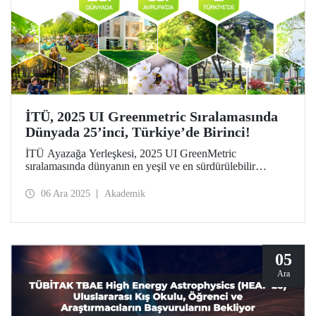
İTÜ, 2025 UI Greenmetric Sıralamasında
Dünyada 25’inci, Türkiye’de Birinci!
İTÜ Ayazağa Yerleşkesi, 2025 UI GreenMetric
sıralamasında dünyanın en yeşil ve en sürdürülebilir
25’inci, Avrupa’nın ise 15’inci kampüsü oldu! Türkiye’de
1’inci olan İTÜ, bu başarısıyla dokuzuncu kez Türkiye
06 Ara 2025
Akademik
birincisi olmanın gururunu taşıyor.
05
Ara