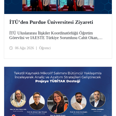
İTÜ’den Purdue Üniversitesi Ziyareti
İTÜ Uluslararası İlişkiler Koordinatörlüğü Öğretim
Görevlisi ve IAESTE Türkiye Sorumlusu Cahit Okan,
akademik ilişkileri ve iş birliğini geliştirmek amacıyla 20-27
Temmuz tarihlerinde ABD’de dünyanın önde gelen
06 Ağu 2026
Öğrenci
araştırma üniversitelerinden Purdue Üniversitesi başta
olmak üzere bir dizi ziyarette bulundu.