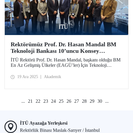
Rektörümüz Prof. Dr. Hasan Mandal BM
Teknoloji Bankası 10’uncu Konsey
Toplantısı’na Katıldı
İTÜ Rektörü Prof. Dr. Hasan Mandal, başkanı olduğu BM
En Az Gelişmiş Ülkeler (EAGÜ’ler) İçin Teknoloji
Bankasının 10’uncu Konsey Toplantısı kapsamında
düzenlenen görüşmelere katılarak stratejik öncelikler ve
19 Ara 2025
Akademik
küresel iş birlikleri üzerine değerlendirmelerde bulundu.
...
21
22
23
24
25
26
27
28
29
30
...
İTÜ Ayazağa Yerleşkesi
Rektörlük Binası Maslak-Sarıyer / İstanbul