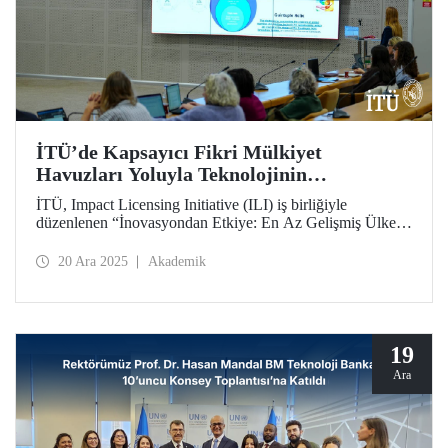
İTÜ’de Kapsayıcı Fikri Mülkiyet
Havuzları Yoluyla Teknolojinin
Ölçeklendirilmesi Konulu Uluslararası
İTÜ, Impact Licensing Initiative (ILI) iş birliğiyle
Çalıştay Düzenlendi
düzenlenen “İnovasyondan Etkiye: En Az Gelişmiş Ülkeler
ve Kriz Müdahalesi için Kapsayıcı Fikri Mülkiyet
Havuzları Yoluyla Teknolojilerin Ölçeklendirilmesi”
20 Ara 2025
Akademik
başlıklı uluslararası çalıştaya ev sahipliği yaptı.
19
Ara