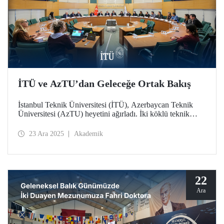
İTÜ ve AzTU’dan Geleceğe Ortak Bakış
İstanbul Teknik Üniversitesi (İTÜ), Azerbaycan Teknik
Üniversitesi (AzTU) heyetini ağırladı. İki köklü teknik
üniversite arasında eğitim ve araştırma alanlarındaki iş
birliklerini derinleştirmek amacıyla gerçekleştirilen
23 Ara 2025
Akademik
görüşmelerde, ortak doktora programlarından öğrenci
değişimine kadar geniş bir yelpazede stratejik adımlar atıldı.
22
Ara