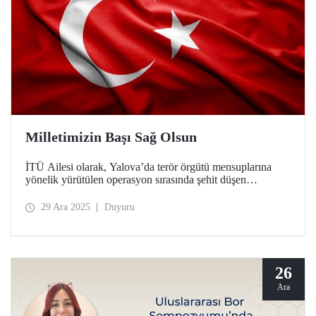
Milletimizin Başı Sağ Olsun
İTÜ Ailesi olarak, Yalova’da terör örgütü mensuplarına
yönelik yürütülen operasyon sırasında şehit düşen
kahraman polislerimize Allah’tan rahmet, operasyonda
yaralanan güvenlik güçlerimize acil şifalar dileriz.
29 Ara 2025
Duyuru
26
Ara