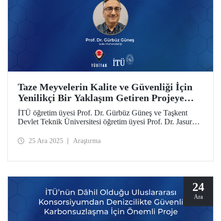
Taze Meyvelerin Kalite ve Güvenliği İçin
Yenilikçi Bir Yaklaşım Getiren Projeye
TÜBİTAK-MHESI Özbekistan Desteği
İTÜ öğretim üyesi Prof. Dr. Gürbüz Güneş ve Taşkent
Devlet Teknik Üniversitesi öğretim üyesi Prof. Dr. Jasur
Safarov yürütücülüğündeki proje, “2518 TÜBİTAK-
MHESI Özbekistan Ortak Proje Çağrısı” kapsamında
25 Ara 2025
Araştırma
desteklenmeye hak kazandı.
24
Ara