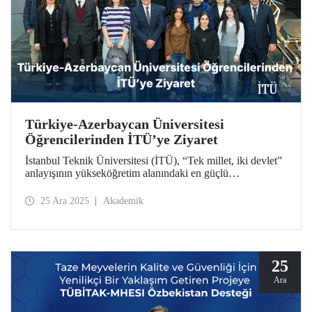
Türkiye-Azerbaycan Üniversitesi
Öğrencilerinden İTÜ’ye Ziyaret
İstanbul Teknik Üniversitesi (İTÜ), “Tek millet, iki devlet”
anlayışının yükseköğretim alanındaki en güçlü
temsilcilerinden Türkiye-Azerbaycan Üniversitesinin
(TAÜ) hazırlık sınıfı öğrencilerini ağırladı. İTÜ’nün
25 Ara 2025
Akademik
akademik yürütücülüğündeki Endüstri Mühendisliği
programı öğrencileriyle gerçekleşen buluşmada, kardeşlik
bağları ortak gelecek vizyonuyla pekişti.
25
Ara