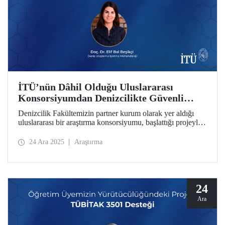
İTÜ’nün Dâhil Olduğu Uluslararası
Konsorsiyumdan Denizcilikte Güvenli
Karbonsuzlaşma İçin Önemli Proje
Denizcilik Fakültemizin partner kurum olarak yer aldığı
uluslararası bir araştırma konsorsiyumu, başlattığı projeyle
denizcilik sektöründe güvenli karbonsuzlaşma sürecini
hızlandırmayı hedefliyor. Öğretim üyemiz Doç. Dr. Elif Bal
24 Ara 2025
Araştırma
Beşikçi, projenin İTÜ’deki koordinasyonunu sağlıyor.
24
Ara