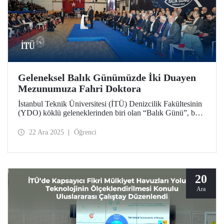
Geleneksel Balık Günümüzde İki Duayen
Mezunumuza Fahri Doktora
İstanbul Teknik Üniversitesi (İTÜ) Denizcilik Fakültesinin
(YDO) köklü geleneklerinden biri olan “Balık Günü”, bu
yıl 141’inci kez düzenlendi. Tuzla Yerleşkemizde
gerçekleşen denizcilik camiasının bu büyük buluşmasında,
22 Ara 2025
Öğrenci
duayen isimler YDO mezunları Kapt. Refik Akdoğan ve
Müh. Fahrettin Küçükşahin’e İTÜ “Fahri Doktora” beratı
tevdi edildi.
20
Ara