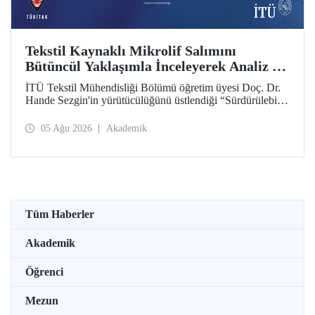
Tekstil Kaynaklı Mikrolif Salımını
Bütüncül Yaklaşımla İnceleyerek Analiz ve
Azaltım Stratejileri Geliştirecek Projeye
İTÜ Tekstil Mühendisliği Bölümü öğretim üyesi Doç. Dr.
TÜBİTAK Desteği
Hande Sezgin'in yürütücülüğünü üstlendiği “Sürdürülebilir
Pamuk ve Polyester Esaslı Tekstil Ürünlerinde Kullanım
Koşullarına Bağlı Mikrolif Salımı: Aşınma, UV Maruziyeti
05 Ağu 2026
Akademik
ve Yıkama Döngülerinin Bütünsel Analizi ve Azaltım
Stratejilerinin Geliştirilmesi” başlıklı proje, TÜBİTAK
2515 – COST Aksiyon Üyeleri Ar-Ge Destek Programı
kapsamında desteklenmeye hak kazandı.
Tüm Haberler
Akademik
Öğrenci
Mezun