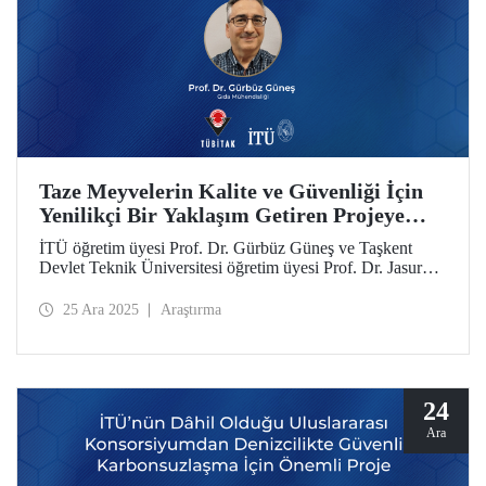
Taze Meyvelerin Kalite ve Güvenliği İçin
Yenilikçi Bir Yaklaşım Getiren Projeye
TÜBİTAK-MHESI Özbekistan Desteği
İTÜ öğretim üyesi Prof. Dr. Gürbüz Güneş ve Taşkent
Devlet Teknik Üniversitesi öğretim üyesi Prof. Dr. Jasur
Safarov yürütücülüğündeki proje, “2518 TÜBİTAK-
MHESI Özbekistan Ortak Proje Çağrısı” kapsamında
25 Ara 2025
Araştırma
desteklenmeye hak kazandı.
24
Ara