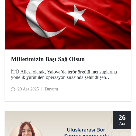
Milletimizin Başı Sağ Olsun
İTÜ Ailesi olarak, Yalova’da terör örgütü mensuplarına
yönelik yürütülen operasyon sırasında şehit düşen
kahraman polislerimize Allah’tan rahmet, operasyonda
yaralanan güvenlik güçlerimize acil şifalar dileriz.
29 Ara 2025
Duyuru
26
Ara