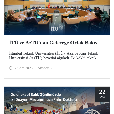
İTÜ ve AzTU’dan Geleceğe Ortak Bakış
İstanbul Teknik Üniversitesi (İTÜ), Azerbaycan Teknik
Üniversitesi (AzTU) heyetini ağırladı. İki köklü teknik
üniversite arasında eğitim ve araştırma alanlarındaki iş
birliklerini derinleştirmek amacıyla gerçekleştirilen
23 Ara 2025
Akademik
görüşmelerde, ortak doktora programlarından öğrenci
değişimine kadar geniş bir yelpazede stratejik adımlar atıldı.
22
Ara