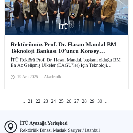
Rektörümüz Prof. Dr. Hasan Mandal BM
Teknoloji Bankası 10’uncu Konsey
Toplantısı’na Katıldı
İTÜ Rektörü Prof. Dr. Hasan Mandal, başkanı olduğu BM
En Az Gelişmiş Ülkeler (EAGÜ’ler) İçin Teknoloji
Bankasının 10’uncu Konsey Toplantısı kapsamında
düzenlenen görüşmelere katılarak stratejik öncelikler ve
19 Ara 2025
Akademik
küresel iş birlikleri üzerine değerlendirmelerde bulundu.
...
21
22
23
24
25
26
27
28
29
30
...
İTÜ Ayazağa Yerleşkesi
Rektörlük Binası Maslak-Sarıyer / İstanbul