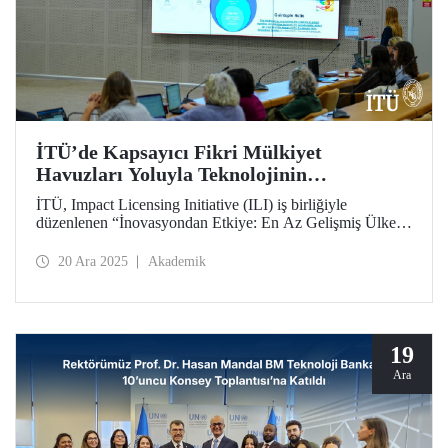
İTÜ’de Kapsayıcı Fikri Mülkiyet
Havuzları Yoluyla Teknolojinin
Ölçeklendirilmesi Konulu Uluslararası
İTÜ, Impact Licensing Initiative (ILI) iş birliğiyle
Çalıştay Düzenlendi
düzenlenen “İnovasyondan Etkiye: En Az Gelişmiş Ülkeler
ve Kriz Müdahalesi için Kapsayıcı Fikri Mülkiyet
Havuzları Yoluyla Teknolojilerin Ölçeklendirilmesi”
20 Ara 2025
Akademik
başlıklı uluslararası çalıştaya ev sahipliği yaptı.
19
Ara