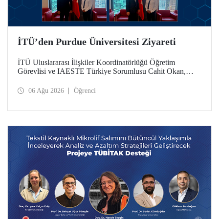
İTÜ’den Purdue Üniversitesi Ziyareti
İTÜ Uluslararası İlişkiler Koordinatörlüğü Öğretim
Görevlisi ve IAESTE Türkiye Sorumlusu Cahit Okan,
akademik ilişkileri ve iş birliğini geliştirmek amacıyla 20-27
Temmuz tarihlerinde ABD’de dünyanın önde gelen
06 Ağu 2026
Öğrenci
araştırma üniversitelerinden Purdue Üniversitesi başta
olmak üzere bir dizi ziyarette bulundu.