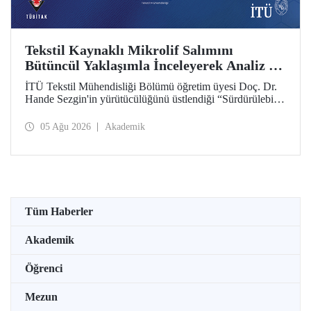
Tekstil Kaynaklı Mikrolif Salımını
Bütüncül Yaklaşımla İnceleyerek Analiz ve
Azaltım Stratejileri Geliştirecek Projeye
İTÜ Tekstil Mühendisliği Bölümü öğretim üyesi Doç. Dr.
TÜBİTAK Desteği
Hande Sezgin'in yürütücülüğünü üstlendiği “Sürdürülebilir
Pamuk ve Polyester Esaslı Tekstil Ürünlerinde Kullanım
Koşullarına Bağlı Mikrolif Salımı: Aşınma, UV Maruziyeti
05 Ağu 2026
Akademik
ve Yıkama Döngülerinin Bütünsel Analizi ve Azaltım
Stratejilerinin Geliştirilmesi” başlıklı proje, TÜBİTAK
2515 – COST Aksiyon Üyeleri Ar-Ge Destek Programı
kapsamında desteklenmeye hak kazandı.
Tüm Haberler
Akademik
Öğrenci
Mezun