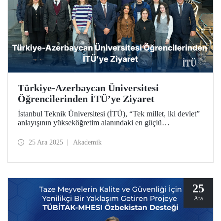
Türkiye-Azerbaycan Üniversitesi
Öğrencilerinden İTÜ’ye Ziyaret
İstanbul Teknik Üniversitesi (İTÜ), “Tek millet, iki devlet”
anlayışının yükseköğretim alanındaki en güçlü
temsilcilerinden Türkiye-Azerbaycan Üniversitesinin
(TAÜ) hazırlık sınıfı öğrencilerini ağırladı. İTÜ’nün
25 Ara 2025
Akademik
akademik yürütücülüğündeki Endüstri Mühendisliği
programı öğrencileriyle gerçekleşen buluşmada, kardeşlik
bağları ortak gelecek vizyonuyla pekişti.
25
Ara