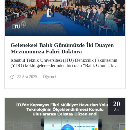
Geleneksel Balık Günümüzde İki Duayen
Mezunumuza Fahri Doktora
İstanbul Teknik Üniversitesi (İTÜ) Denizcilik Fakültesinin
(YDO) köklü geleneklerinden biri olan “Balık Günü”, bu
yıl 141’inci kez düzenlendi. Tuzla Yerleşkemizde
gerçekleşen denizcilik camiasının bu büyük buluşmasında,
22 Ara 2025
Öğrenci
duayen isimler YDO mezunları Kapt. Refik Akdoğan ve
Müh. Fahrettin Küçükşahin’e İTÜ “Fahri Doktora” beratı
tevdi edildi.
20
Ara