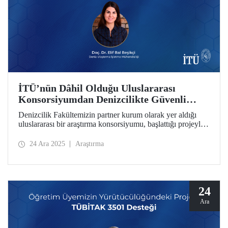
İTÜ’nün Dâhil Olduğu Uluslararası
Konsorsiyumdan Denizcilikte Güvenli
Karbonsuzlaşma İçin Önemli Proje
Denizcilik Fakültemizin partner kurum olarak yer aldığı
uluslararası bir araştırma konsorsiyumu, başlattığı projeyle
denizcilik sektöründe güvenli karbonsuzlaşma sürecini
hızlandırmayı hedefliyor. Öğretim üyemiz Doç. Dr. Elif Bal
24 Ara 2025
Araştırma
Beşikçi, projenin İTÜ’deki koordinasyonunu sağlıyor.
24
Ara