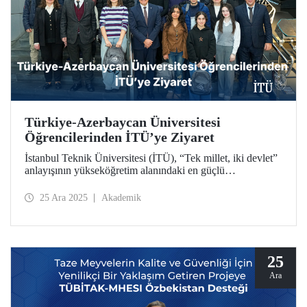
Türkiye-Azerbaycan Üniversitesi
Öğrencilerinden İTÜ’ye Ziyaret
İstanbul Teknik Üniversitesi (İTÜ), “Tek millet, iki devlet”
anlayışının yükseköğretim alanındaki en güçlü
temsilcilerinden Türkiye-Azerbaycan Üniversitesinin
(TAÜ) hazırlık sınıfı öğrencilerini ağırladı. İTÜ’nün
25 Ara 2025
Akademik
akademik yürütücülüğündeki Endüstri Mühendisliği
programı öğrencileriyle gerçekleşen buluşmada, kardeşlik
bağları ortak gelecek vizyonuyla pekişti.
25
Ara