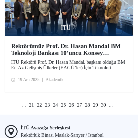
Rektörümüz Prof. Dr. Hasan Mandal BM
Teknoloji Bankası 10’uncu Konsey
Toplantısı’na Katıldı
İTÜ Rektörü Prof. Dr. Hasan Mandal, başkanı olduğu BM
En Az Gelişmiş Ülkeler (EAGÜ’ler) İçin Teknoloji
Bankasının 10’uncu Konsey Toplantısı kapsamında
düzenlenen görüşmelere katılarak stratejik öncelikler ve
19 Ara 2025
Akademik
küresel iş birlikleri üzerine değerlendirmelerde bulundu.
...
21
22
23
24
25
26
27
28
29
30
...
İTÜ Ayazağa Yerleşkesi
Rektörlük Binası Maslak-Sarıyer / İstanbul