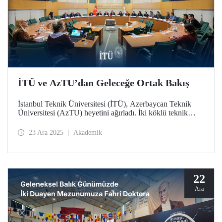
İTÜ ve AzTU’dan Geleceğe Ortak Bakış
İstanbul Teknik Üniversitesi (İTÜ), Azerbaycan Teknik
Üniversitesi (AzTU) heyetini ağırladı. İki köklü teknik
üniversite arasında eğitim ve araştırma alanlarındaki iş
birliklerini derinleştirmek amacıyla gerçekleştirilen
23 Ara 2025
Akademik
görüşmelerde, ortak doktora programlarından öğrenci
değişimine kadar geniş bir yelpazede stratejik adımlar atıldı.
22
Ara