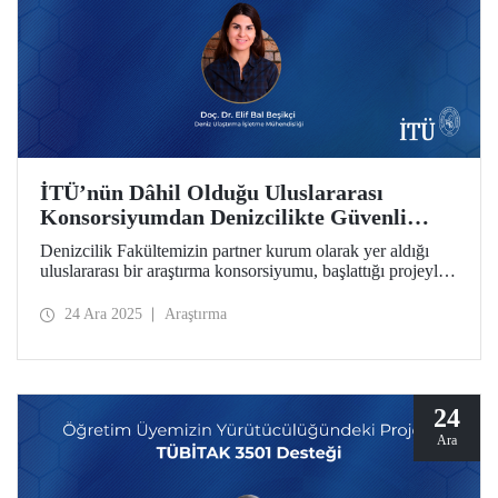
İTÜ’nün Dâhil Olduğu Uluslararası
Konsorsiyumdan Denizcilikte Güvenli
Karbonsuzlaşma İçin Önemli Proje
Denizcilik Fakültemizin partner kurum olarak yer aldığı
uluslararası bir araştırma konsorsiyumu, başlattığı projeyle
denizcilik sektöründe güvenli karbonsuzlaşma sürecini
hızlandırmayı hedefliyor. Öğretim üyemiz Doç. Dr. Elif Bal
24 Ara 2025
Araştırma
Beşikçi, projenin İTÜ’deki koordinasyonunu sağlıyor.
24
Ara