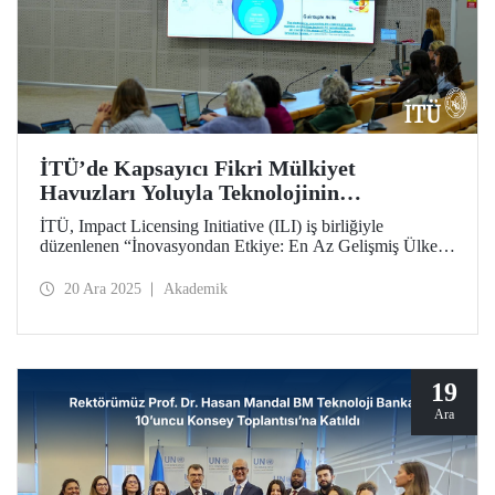
İTÜ’de Kapsayıcı Fikri Mülkiyet
Havuzları Yoluyla Teknolojinin
Ölçeklendirilmesi Konulu Uluslararası
İTÜ, Impact Licensing Initiative (ILI) iş birliğiyle
Çalıştay Düzenlendi
düzenlenen “İnovasyondan Etkiye: En Az Gelişmiş Ülkeler
ve Kriz Müdahalesi için Kapsayıcı Fikri Mülkiyet
Havuzları Yoluyla Teknolojilerin Ölçeklendirilmesi”
20 Ara 2025
Akademik
başlıklı uluslararası çalıştaya ev sahipliği yaptı.
19
Ara