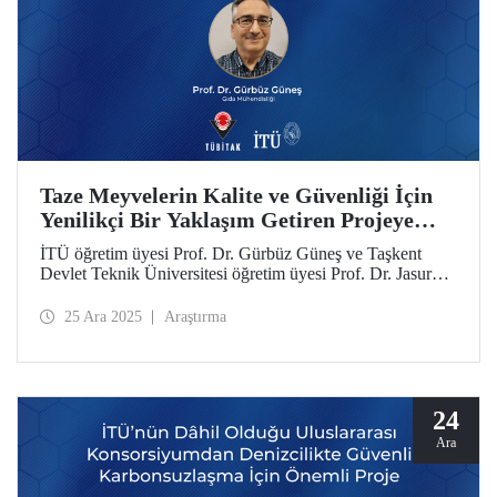
Taze Meyvelerin Kalite ve Güvenliği İçin
Yenilikçi Bir Yaklaşım Getiren Projeye
TÜBİTAK-MHESI Özbekistan Desteği
İTÜ öğretim üyesi Prof. Dr. Gürbüz Güneş ve Taşkent
Devlet Teknik Üniversitesi öğretim üyesi Prof. Dr. Jasur
Safarov yürütücülüğündeki proje, “2518 TÜBİTAK-
MHESI Özbekistan Ortak Proje Çağrısı” kapsamında
25 Ara 2025
Araştırma
desteklenmeye hak kazandı.
24
Ara