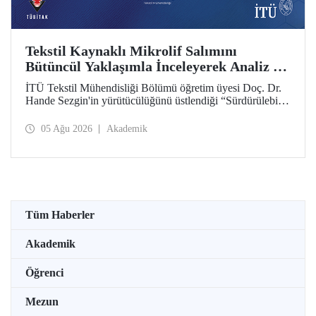
Tekstil Kaynaklı Mikrolif Salımını
Bütüncül Yaklaşımla İnceleyerek Analiz ve
Azaltım Stratejileri Geliştirecek Projeye
İTÜ Tekstil Mühendisliği Bölümü öğretim üyesi Doç. Dr.
TÜBİTAK Desteği
Hande Sezgin'in yürütücülüğünü üstlendiği “Sürdürülebilir
Pamuk ve Polyester Esaslı Tekstil Ürünlerinde Kullanım
Koşullarına Bağlı Mikrolif Salımı: Aşınma, UV Maruziyeti
05 Ağu 2026
Akademik
ve Yıkama Döngülerinin Bütünsel Analizi ve Azaltım
Stratejilerinin Geliştirilmesi” başlıklı proje, TÜBİTAK
2515 – COST Aksiyon Üyeleri Ar-Ge Destek Programı
kapsamında desteklenmeye hak kazandı.
Tüm Haberler
Akademik
Öğrenci
Mezun