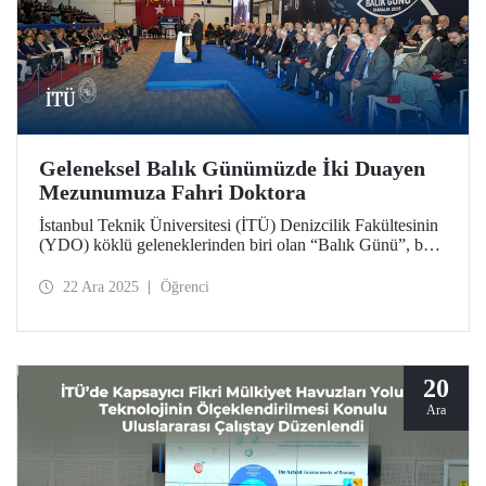
Geleneksel Balık Günümüzde İki Duayen
Mezunumuza Fahri Doktora
İstanbul Teknik Üniversitesi (İTÜ) Denizcilik Fakültesinin
(YDO) köklü geleneklerinden biri olan “Balık Günü”, bu
yıl 141’inci kez düzenlendi. Tuzla Yerleşkemizde
gerçekleşen denizcilik camiasının bu büyük buluşmasında,
22 Ara 2025
Öğrenci
duayen isimler YDO mezunları Kapt. Refik Akdoğan ve
Müh. Fahrettin Küçükşahin’e İTÜ “Fahri Doktora” beratı
tevdi edildi.
20
Ara