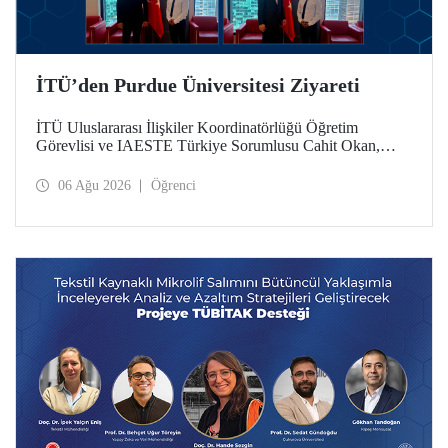
İTÜ’den Purdue Üniversitesi Ziyareti
İTÜ Uluslararası İlişkiler Koordinatörlüğü Öğretim
Görevlisi ve IAESTE Türkiye Sorumlusu Cahit Okan,
akademik ilişkileri ve iş birliğini geliştirmek amacıyla 20-27
Temmuz tarihlerinde ABD’de dünyanın önde gelen
06 Ağu 2026
Öğrenci
araştırma üniversitelerinden Purdue Üniversitesi başta
olmak üzere bir dizi ziyarette bulundu.