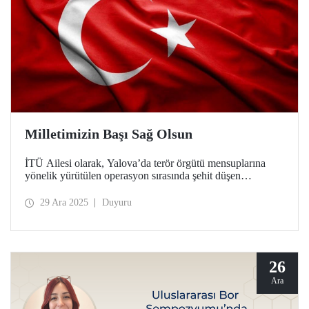
Milletimizin Başı Sağ Olsun
İTÜ Ailesi olarak, Yalova’da terör örgütü mensuplarına
yönelik yürütülen operasyon sırasında şehit düşen
kahraman polislerimize Allah’tan rahmet, operasyonda
yaralanan güvenlik güçlerimize acil şifalar dileriz.
29 Ara 2025
Duyuru
26
Ara