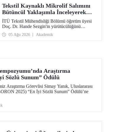
Tekstil Kaynaklı Mikrolif Salımını
Bütüncül Yaklaşımla İnceleyerek
Analiz ve Azaltım Stratejileri
İTÜ Tekstil Mühendisliği Bölümü öğretim üyesi
Geliştirecek Projeye TÜBİTAK
Doç. Dr. Hande Sezgin'in yürütücülüğünü
Desteği
üstlendiği “Sürdürülebilir Pamuk ve Polyester
05 Ağu 2026
Akademik
Esaslı Tekstil Ürünlerinde Kullanım Koşullarına
Bağlı Mikrolif Salımı: Aşınma, UV Maruziyeti ve
Yıkama Döngülerinin Bütünsel Analizi ve
Azaltım Stratejilerinin Geliştirilmesi” başlıklı
proje, TÜBİTAK 2515 – COST Aksiyon Üyeleri
Ar-Ge Destek Programı kapsamında
desteklenmeye hak kazandı.
 Sempozyumu’nda Araştırma
İyi Sözlü Sunum” Ödülü
iz Araştırma Görevlisi Simay Yanık, Uluslararası
ORON 2025) “En İyi Sözlü Sunum” Ödülü’ne
ik