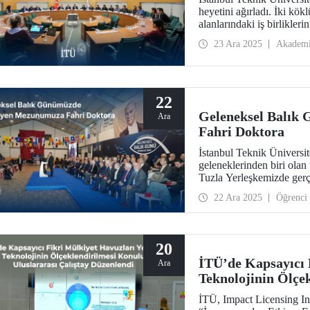
heyetini ağırladı. İki kök
alanlarındaki iş birlikleri
görüşmelerde, ortak dokt
23 Ara 2025
Akadem
bir yelpazede stratejik adı
22
Geleneksel Balık
Ara
Fahri Doktora
İstanbul Teknik Üniversi
geleneklerinden biri olan
Tuzla Yerleşkemizde gerç
buluşmasında, duayen is
22 Ara 2025
Öğrenci
Müh. Fahrettin Küçükşahi
20
İTÜ’de Kapsayıcı 
Ara
Teknolojinin Ölçe
Çalıştay Düzenlen
İTÜ, Impact Licensing Init