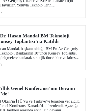
 Az Gelişmiş Ülkeler ve Kriz Müdahalesi için
 Havuzları Yoluyla Teknolojilerin
 uluslararası çalıştaya ev sahipliği yaptı.
ik
 Dr. Hasan Mandal BM Teknoloji
onsey Toplantısı’na Katıldı
asan Mandal, başkanı olduğu BM En Az Gelişmiş
 Teknoloji Bankasının 10’uncu Konsey Toplantısı
üşmelere katılarak stratejik öncelikler ve küresel
rlendirmelerde bulundu.
ik
llık Genel Konferansı’nın Devamı
’de!
 Okan’ın İTÜ’yü ve Türkiye’yi temsilen yer aldığı
Genel Konferansı Kanada’da düzenlendi. Ayazağa
026 tarihleri arasında etkinliğin devamı