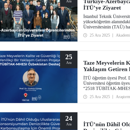
Türkiye-Azerbayca
Ara
İTÜ’ye Ziyaret
İstanbul Teknik Üniversite
yükseköğretim alanındaki
Üniversitesinin (TAÜ) hazı
akademik yürütücülüğünde
25 Ara 2025
Akadem
gerçekleşen buluşmada, ka
25
Taze Meyvelerin Ka
Ara
Yaklaşım Getire
Özbekistan Desteğ
İTÜ öğretim üyesi Prof.
Üniversitesi öğretim üyes
“2518 TÜBİTAK-MHESI Ö
desteklenmeye hak kazan
25 Ara 2025
Araştır
24
İTÜ’nün Dâhil Ol
Ara