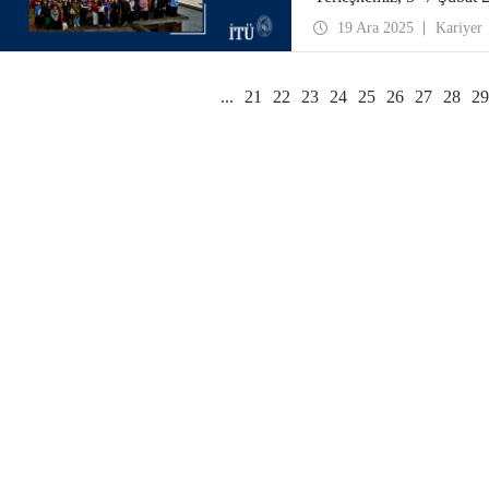
niteliğindeki “Global Wi
19 Ara 2025
Kariyer
...
21
22
23
24
25
26
27
28
29