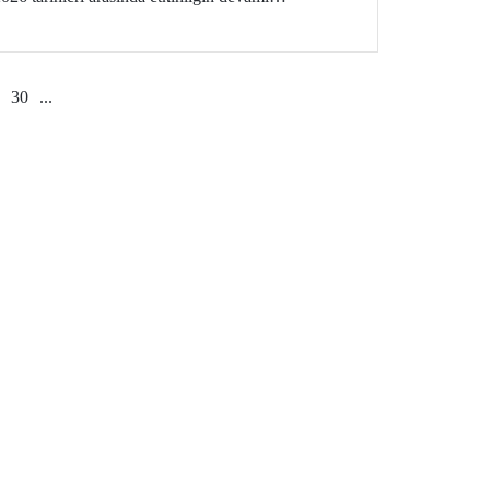
nter Exchange Session”a ev sahipliği yapacak.
30
...