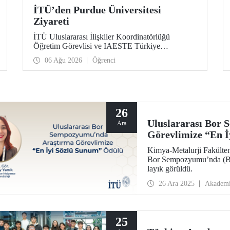
İTÜ’den Purdue Üniversitesi
Ziyareti
İTÜ Uluslararası İlişkiler Koordinatörlüğü
Öğretim Görevlisi ve IAESTE Türkiye
Sorumlusu Cahit Okan, akademik ilişkileri ve iş
06 Ağu 2026
Öğrenci
birliğini geliştirmek amacıyla 20-27 Temmuz
tarihlerinde ABD’de dünyanın önde gelen
araştırma üniversitelerinden Purdue Üniversitesi
başta olmak üzere bir dizi ziyarette bulundu.
26
Uluslararası Bor
Ara
Görevlimize “En 
Kimya-Metalurji Fakültem
Bor Sempozyumu’nda (B
layık görüldü.
26 Ara 2025
Akadem
25