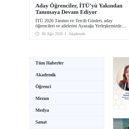
Aday Öğrenciler, İTÜ’yü Yakından
Tanımaya Devam Ediyor
İTÜ 2026 Tanıtım ve Tercih Günleri, aday
öğrencileri ve ailelerini Ayazağa Yerleşkemizde
ağırlamaya devam ediyor. Tanıtım ve Tercih
06 Ağu 2026
Akademik
Günleri 7 Ağustos’ta tamamlanacak, ilgili fakülte
ve birimler adaylara bilgi vermeye devam edecek.
Tüm Haberler
Akademik
Öğrenci
Mezun
Medya
Sanat