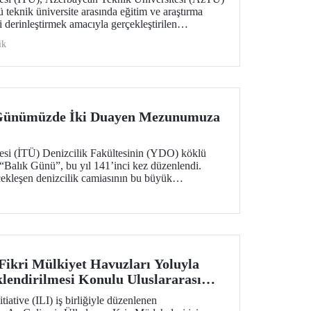
lü teknik üniversite arasında eğitim ve araştırma
ni derinleştirmek amacıyla gerçekleştirilen
ora programlarından öğrenci değişimine kadar geniş
ik
mlar atıldı.
 Günümüzde İki Duayen Mezunumuza
tesi (İTÜ) Denizcilik Fakültesinin (YDO) köklü
 “Balık Günü”, bu yıl 141’inci kez düzenlendi.
ekleşen denizcilik camiasının bu büyük
imler YDO mezunları Kapt. Refik Akdoğan ve
n’e İTÜ “Fahri Doktora” beratı tevdi edildi.
Fikri Mülkiyet Havuzları Yoluyla
klendirilmesi Konulu Uluslararası
di
iative (ILI) iş birliğiyle düzenlenen