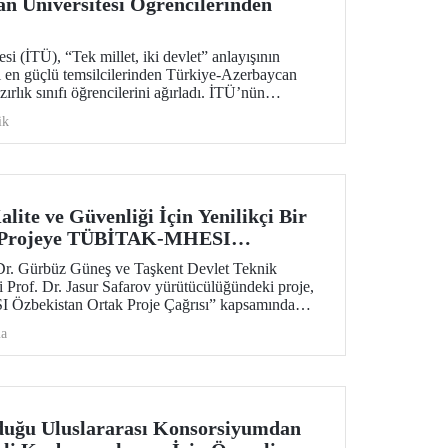
n Üniversitesi Öğrencilerinden
si (İTÜ), “Tek millet, iki devlet” anlayışının
 en güçlü temsilcilerinden Türkiye-Azerbaycan
rlık sınıfı öğrencilerini ağırladı. İTÜ’nün
ki Endüstri Mühendisliği programı öğrencileriyle
ik
rdeşlik bağları ortak gelecek vizyonuyla pekişti.
lite ve Güvenliği İçin Yenilikçi Bir
n Projeye TÜBİTAK-MHESI
i
 Dr. Gürbüz Güneş ve Taşkent Devlet Teknik
i Prof. Dr. Jasur Safarov yürütücülüğündeki proje,
zbekistan Ortak Proje Çağrısı” kapsamında
dı.
ma
duğu Uluslararası Konsorsiyumdan