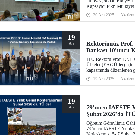
“İnovasyondan Etkiye: En
Kapsayıcı Fikri Mülkiyet
Ölçeklendirilmesi” başlıklı
20 Ara 2025
Akadem
19
Rektörümüz Prof.
Ara
Bankası 10’uncu K
İTÜ Rektörü Prof. Dr. H
Ülkeler (EAGÜ’ler) İçin
kapsamında düzenlenen gör
iş birlikleri üzerine değe
19 Ara 2025
Akadem
19
79’uncu IAESTE Yı
Ara
Şubat 2026’da İTÜ
Öğretim Görevlimiz Cahit
79’uncu IAESTE Yıllık 
Yerleşkemiz, 5- 7 Şubat 2