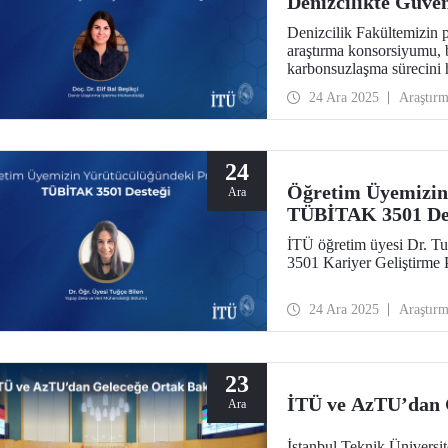
Denizcilikte Güve
Proje
Denizcilik Fakültemizin p
araştırma konsorsiyumu, b
karbonsuzlaşma sürecini 
Elif Bal Beşikçi, projen
24 Ara 2025
Araştır
24
Öğretim Üyemizin
Ara
TÜBİTAK 3501 De
İTÜ öğretim üyesi Dr. T
3501 Kariyer Geliştirme
24 Ara 2025
Araştır
23
İTÜ ve AzTU’dan 
Ara
İstanbul Teknik Üniversi