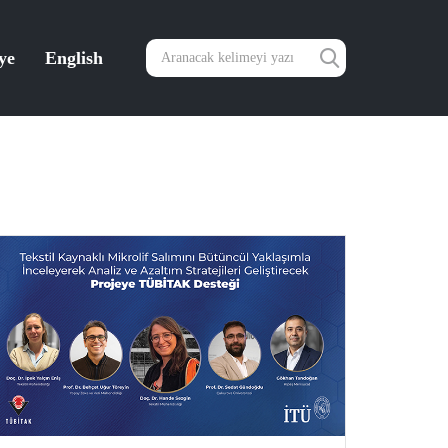
ye
English