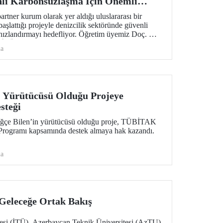
nli Karbonsuzlaşma İçin Önemli
artner kurum olarak yer aldığı uluslararası bir
aşlattığı projeyle denizcilik sektöründe güvenli
hızlandırmayı hedefliyor. Öğretim üyemiz Doç. Dr.
in İTÜ’deki koordinasyonunu sağlıyor.
ma
 Yürütücüsü Olduğu Projeye
steği
uğçe Bilen’in yürütücüsü olduğu proje, TÜBİTAK
 Programı kapsamında destek almaya hak kazandı.
ma
Geleceğe Ortak Bakış
tesi (İTÜ), Azerbaycan Teknik Üniversitesi (AzTU)