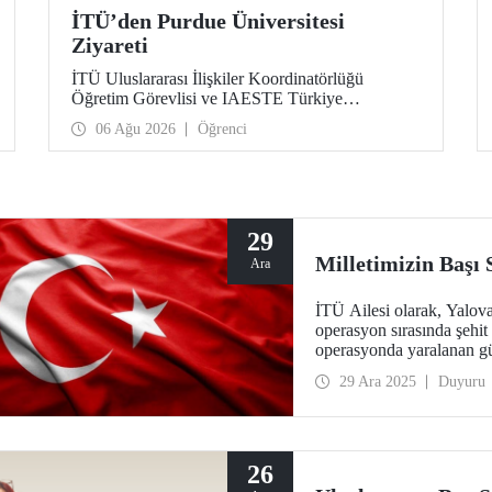
İTÜ’den Purdue Üniversitesi
Ziyareti
İTÜ Uluslararası İlişkiler Koordinatörlüğü
Öğretim Görevlisi ve IAESTE Türkiye
Sorumlusu Cahit Okan, akademik ilişkileri ve iş
06 Ağu 2026
Öğrenci
birliğini geliştirmek amacıyla 20-27 Temmuz
tarihlerinde ABD’de dünyanın önde gelen
araştırma üniversitelerinden Purdue Üniversitesi
başta olmak üzere bir dizi ziyarette bulundu.
29
Milletimizin Başı
Ara
İTÜ Ailesi olarak, Yalov
operasyon sırasında şehit
operasyonda yaralanan güve
29 Ara 2025
Duyuru
26