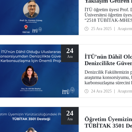
Yaklaşım Getire
Özbekistan Desteğ
İTÜ öğretim üyesi Prof.
Üniversitesi öğretim üyes
“2518 TÜBİTAK-MHESI Ö
desteklenmeye hak kazan
25 Ara 2025
Araştır
24
İTÜ’nün Dâhil Ol
Ara
Denizcilikte Güve
Proje
Denizcilik Fakültemizin p
araştırma konsorsiyumu, b
karbonsuzlaşma sürecini 
Elif Bal Beşikçi, projen
24 Ara 2025
Araştır
24
Öğretim Üyemizin
Ara
TÜBİTAK 3501 De