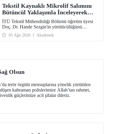
Tekstil Kaynaklı Mikrolif Salımını
Bütüncül Yaklaşımla İnceleyerek
Analiz ve Azaltım Stratejileri
İTÜ Tekstil Mühendisliği Bölümü öğretim üyesi
Geliştirecek Projeye TÜBİTAK
Doç. Dr. Hande Sezgin'in yürütücülüğünü
Desteği
üstlendiği “Sürdürülebilir Pamuk ve Polyester
05 Ağu 2026
Akademik
Esaslı Tekstil Ürünlerinde Kullanım Koşullarına
Bağlı Mikrolif Salımı: Aşınma, UV Maruziyeti ve
Yıkama Döngülerinin Bütünsel Analizi ve
Azaltım Stratejilerinin Geliştirilmesi” başlıklı
proje, TÜBİTAK 2515 – COST Aksiyon Üyeleri
Ar-Ge Destek Programı kapsamında
desteklenmeye hak kazandı.
 Sağ Olsun
a’da terör örgütü mensuplarına yönelik yürütülen
 düşen kahraman polislerimize Allah’tan rahmet,
nlik güçlerimize acil şifalar dileriz.