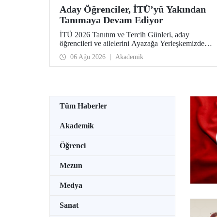
Aday Öğrenciler, İTÜ’yü Yakından
Tanımaya Devam Ediyor
İTÜ 2026 Tanıtım ve Tercih Günleri, aday
öğrencileri ve ailelerini Ayazağa Yerleşkemizde
ağırlamaya devam ediyor. Tanıtım ve Tercih
06 Ağu 2026
Akademik
Günleri 7 Ağustos’ta tamamlanacak, ilgili fakülte
ve birimler adaylara bilgi vermeye devam edecek.
Tüm Haberler
Akademik
Öğrenci
Mezun
Medya
Sanat