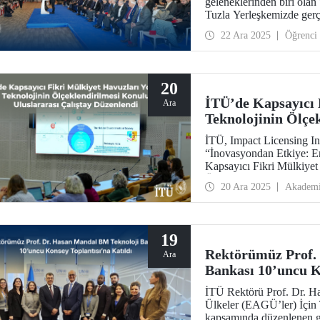
geleneklerinden biri olan
Tuzla Yerleşkemizde gerç
buluşmasında, duayen is
22 Ara 2025
Öğrenci
Müh. Fahrettin Küçükşahi
20
İTÜ’de Kapsayıcı 
Ara
Teknolojinin Ölçe
Çalıştay Düzenlen
İTÜ, Impact Licensing Init
“İnovasyondan Etkiye: En
Kapsayıcı Fikri Mülkiyet
Ölçeklendirilmesi” başlıklı
20 Ara 2025
Akadem
19
Rektörümüz Prof.
Ara
Bankası 10’uncu K
İTÜ Rektörü Prof. Dr. H
Ülkeler (EAGÜ’ler) İçin
kapsamında düzenlenen gör