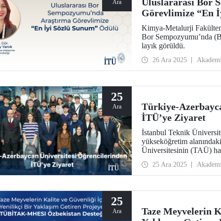
Uluslararası Bor
Ara
Görevlimize “En 
Kimya-Metalurji Fakültem
Bor Sempozyumu’nda (B
layık görüldü.
26 Ara 2025
Akadem
25
Türkiye-Azerbayca
Ara
İTÜ’ye Ziyaret
İstanbul Teknik Üniversite
yükseköğretim alanındaki
Üniversitesinin (TAÜ) hazı
akademik yürütücülüğünde
25 Ara 2025
Akadem
gerçekleşen buluşmada, ka
25
Taze Meyvelerin Ka
Ara