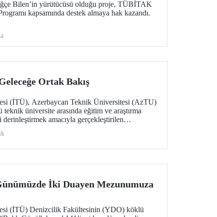
uğçe Bilen’in yürütücüsü olduğu proje, TÜBİTAK
 Programı kapsamında destek almaya hak kazandı.
ma
Geleceğe Ortak Bakış
tesi (İTÜ), Azerbaycan Teknik Üniversitesi (AzTU)
lü teknik üniversite arasında eğitim ve araştırma
ni derinleştirmek amacıyla gerçekleştirilen
ora programlarından öğrenci değişimine kadar geniş
ik
mlar atıldı.
 Günümüzde İki Duayen Mezunumuza
tesi (İTÜ) Denizcilik Fakültesinin (YDO) köklü