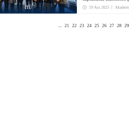
iş birlikleri üzerine değe
19 Ara 2025
Akadem
...
21
22
23
24
25
26
27
28
29