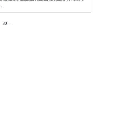
rlendirmelerde bulundu.
ik
30
...