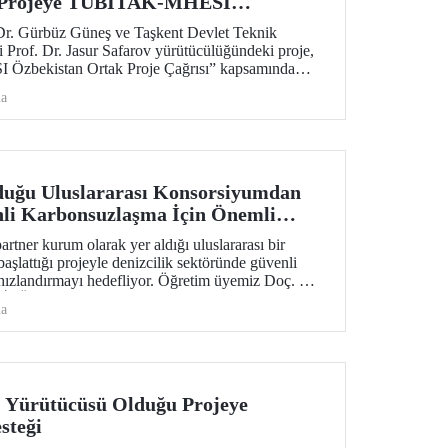
n Projeye TÜBİTAK-MHESI
i
 Dr. Gürbüz Güneş ve Taşkent Devlet Teknik
i Prof. Dr. Jasur Safarov yürütücülüğündeki proje,
zbekistan Ortak Proje Çağrısı” kapsamında
dı.
ma
duğu Uluslararası Konsorsiyumdan
nli Karbonsuzlaşma İçin Önemli
artner kurum olarak yer aldığı uluslararası bir
aşlattığı projeyle denizcilik sektöründe güvenli
hızlandırmayı hedefliyor. Öğretim üyemiz Doç. Dr.
in İTÜ’deki koordinasyonunu sağlıyor.
ma
 Yürütücüsü Olduğu Projeye
steği