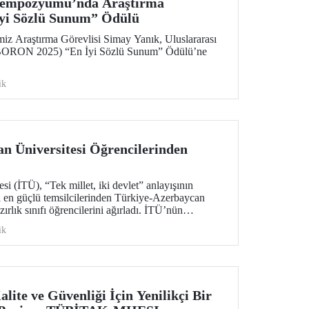
 Sempozyumu’nda Araştırma
İyi Sözlü Sunum” Ödülü
iz Araştırma Görevlisi Simay Yanık, Uluslararası
ORON 2025) “En İyi Sözlü Sunum” Ödülü’ne
ik
n Üniversitesi Öğrencilerinden
si (İTÜ), “Tek millet, iki devlet” anlayışının
 en güçlü temsilcilerinden Türkiye-Azerbaycan
rlık sınıfı öğrencilerini ağırladı. İTÜ’nün
ki Endüstri Mühendisliği programı öğrencileriyle
ik
rdeşlik bağları ortak gelecek vizyonuyla pekişti.
lite ve Güvenliği İçin Yenilikçi Bir