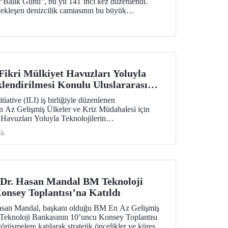
 “Balık Günü”, bu yıl 141’inci kez düzenlendi.
ekleşen denizcilik camiasının bu büyük
imler YDO mezunları Kapt. Refik Akdoğan ve
n’e İTÜ “Fahri Doktora” beratı tevdi edildi.
Fikri Mülkiyet Havuzları Yoluyla
klendirilmesi Konulu Uluslararası
di
iative (ILI) iş birliğiyle düzenlenen
 Az Gelişmiş Ülkeler ve Kriz Müdahalesi için
 Havuzları Yoluyla Teknolojilerin
 uluslararası çalıştaya ev sahipliği yaptı.
ik
 Dr. Hasan Mandal BM Teknoloji
onsey Toplantısı’na Katıldı
asan Mandal, başkanı olduğu BM En Az Gelişmiş
 Teknoloji Bankasının 10’uncu Konsey Toplantısı
üşmelere katılarak stratejik öncelikler ve küresel