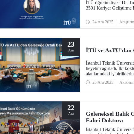
İTÜ öğretim üyesi Dr. T
3501 Kariyer Geliştirme
24 Ara 2025
Araştır
23
İTÜ ve AzTU’dan 
Ara
İstanbul Teknik Üniversi
heyetini ağırladı. İki kök
alanlarındaki iş birlikleri
görüşmelerde, ortak dokt
23 Ara 2025
Akadem
bir yelpazede stratejik adı
22
Geleneksel Balık
Ara
Fahri Doktora
İstanbul Teknik Üniversi