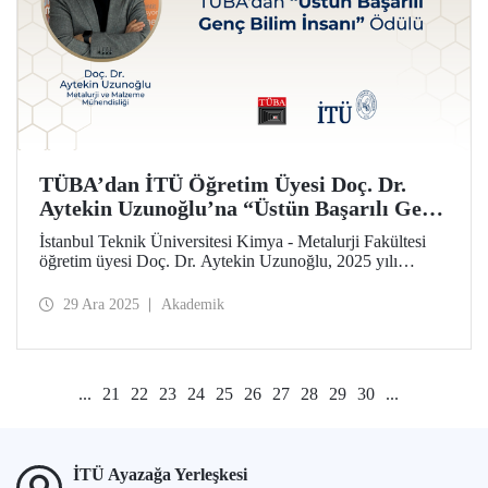
TÜBA’dan İTÜ Öğretim Üyesi Doç. Dr.
Aytekin Uzunoğlu’na “Üstün Başarılı Genç
Bilim İnsanı” Ödülü
İstanbul Teknik Üniversitesi Kimya - Metalurji Fakültesi
öğretim üyesi Doç. Dr. Aytekin Uzunoğlu, 2025 yılı
Türkiye Bilimler Akademisi-Üstün Başarılı Genç Bilim
İnsanı (TÜBA-GEBİP) Ödülü’ne layık görüldü.
29 Ara 2025
Akademik
...
21
22
23
24
25
26
27
28
29
30
...
İTÜ Ayazağa Yerleşkesi