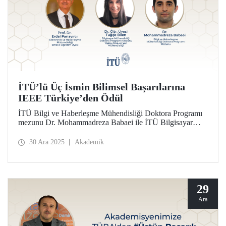
İTÜ’lü Üç İsmin Bilimsel Başarılarına
IEEE Türkiye’den Ödül
İTÜ Bilgi ve Haberleşme Mühendisliği Doktora Programı
mezunu Dr. Mohammadreza Babaei ile İTÜ Bilgisayar
Mühendisliği Doktora Programı mezunu, Yapay Zeka ve
Veri Mühendisliği Bölümü öğretim üyesi Dr. Tuğçe Bilen,
30 Ara 2025
Akademik
2025 IEEE Türkiye Bilim Ödülleri’nde Doktora Tezi
Ödülü kazandılar. Emekli öğretim üyemiz Prof. Dr. Erdal
Panayırcı ise IEEE Türkiye Ömür Boyu Başarı Ödülü’ne
layık görüldü. İTÜ’de gerçekleştirilen törende 2025 IEEE
Türkiye Bilim Ödülleri sahiplerine İTÜ Rektörü Prof. Dr.
29
Hasan Mandal tarafından takdim edildi.
Ara