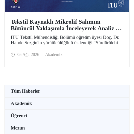
Tekstil Kaynaklı Mikrolif Salımını
Bütüncül Yaklaşımla İnceleyerek Analiz ve
Azaltım Stratejileri Geliştirecek Projeye
İTÜ Tekstil Mühendisliği Bölümü öğretim üyesi Doç. Dr.
TÜBİTAK Desteği
Hande Sezgin'in yürütücülüğünü üstlendiği “Sürdürülebilir
Pamuk ve Polyester Esaslı Tekstil Ürünlerinde Kullanım
Koşullarına Bağlı Mikrolif Salımı: Aşınma, UV Maruziyeti
05 Ağu 2026
Akademik
ve Yıkama Döngülerinin Bütünsel Analizi ve Azaltım
Stratejilerinin Geliştirilmesi” başlıklı proje, TÜBİTAK
2515 – COST Aksiyon Üyeleri Ar-Ge Destek Programı
kapsamında desteklenmeye hak kazandı.
Tüm Haberler
Akademik
Öğrenci
Mezun