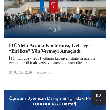
İTÜ’deki Arama Konferansı, Geleceğe
“Birlikte” Yön Vermeyi Amaçladı
İTÜ’nün 2027–2031 yıllarını kapsayan stratejisi üzerine
verimli bir fikir alışverişi ve tartışma ortamı oluşturan
Arama Konferansı, 26-28 Aralık 2025 tarihlerinde Ayazağa
Yerleşkemizde düzenlendi.
02 Oca 2026
Akademik
02
Oca