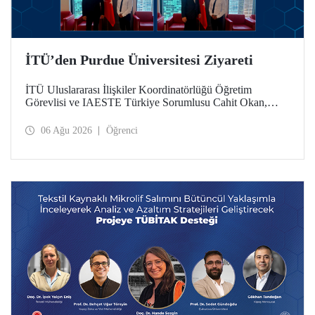
İTÜ’den Purdue Üniversitesi Ziyareti
İTÜ Uluslararası İlişkiler Koordinatörlüğü Öğretim
Görevlisi ve IAESTE Türkiye Sorumlusu Cahit Okan,
akademik ilişkileri ve iş birliğini geliştirmek amacıyla 20-27
Temmuz tarihlerinde ABD’de dünyanın önde gelen
06 Ağu 2026
Öğrenci
araştırma üniversitelerinden Purdue Üniversitesi başta
olmak üzere bir dizi ziyarette bulundu.