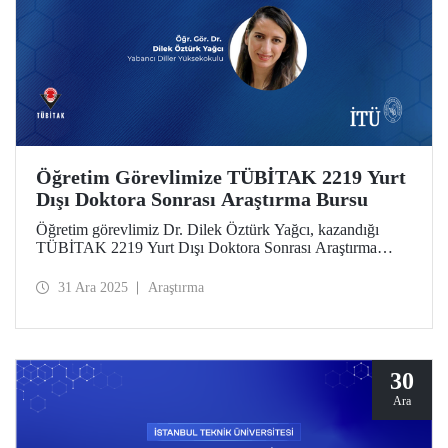
Öğretim Görevlimize TÜBİTAK 2219 Yurt
Dışı Doktora Sonrası Araştırma Bursu
Öğretim görevlimiz Dr. Dilek Öztürk Yağcı, kazandığı
TÜBİTAK 2219 Yurt Dışı Doktora Sonrası Araştırma
Bursu kapsamında Trinity College Dublin Üniversitesinde
12 ay süren araştırma projesini başarıyla tamamladı. Dr.
31 Ara 2025
Araştırma
Öztürk Yağcı’nın disiplinler arası perspektif elde ettiği
deneyimler, İTÜ’de yürüteceği bilimsel çalışmalar için
güçlü bir zemin oluşturdu.
30
Ara