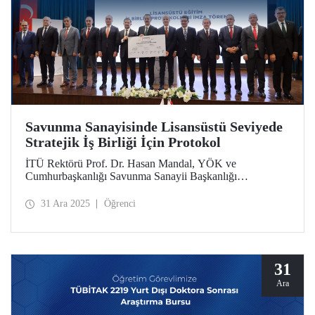
Savunma Sanayisinde Lisansüstü Seviyede
Stratejik İş Birliği İçin Protokol
İTÜ Rektörü Prof. Dr. Hasan Mandal, YÖK ve
Cumhurbaşkanlığı Savunma Sanayii Başkanlığı
himayelerinde TUSAŞ ile üniversiteler arasında hayata
geçirilen “Lisansüstü Eğitim İş Birliği Protokolleri” imza
31 Ara 2025
Öğrenci
törenine katıldı.
31
Ara