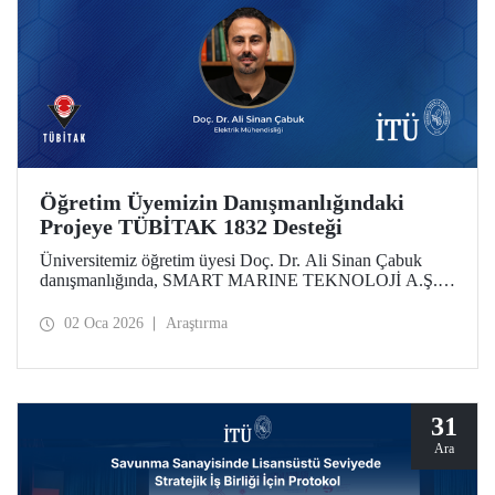
Öğretim Üyemizin Danışmanlığındaki
Projeye TÜBİTAK 1832 Desteği
Üniversitemiz öğretim üyesi Doç. Dr. Ali Sinan Çabuk
danışmanlığında, SMART MARINE TEKNOLOJİ A.Ş. iş
birliğiyle hazırlanan “Çevreye Duyarlı, Akıllı ve Ekolojik
Altyapılı Yapay Zeka Destekli Sürdürülebilir Liman
02 Oca 2026
Araştırma
Sistemleri” başlıklı proje, TÜBİTAK 1832 - Sanayide Yeşil
Dönüşüm Çağrısı Destek Programı kapsamında
desteklenmeye hak kazandı.
31
Ara