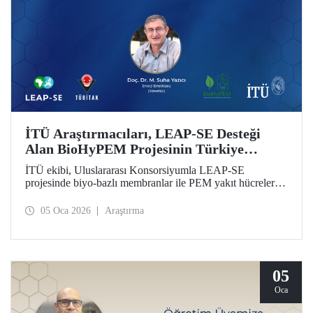
İTÜ Araştırmacıları, LEAP-SE Desteği
Alan BioHyPEM Projesinin Türkiye
Ekibini Oluşturdu
İTÜ ekibi, Uluslararası Konsorsiyumla LEAP-SE
projesinde biyo-bazlı membranlar ile PEM yakıt hücreleri
ve yeşil hidrojen elektrolizörleri geliştirecek.
05 Oca 2026
Araştırma
05
Oca