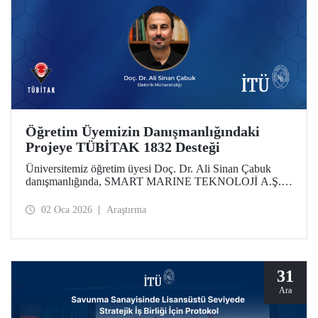
Öğretim Üyemizin Danışmanlığındaki
Projeye TÜBİTAK 1832 Desteği
Üniversitemiz öğretim üyesi Doç. Dr. Ali Sinan Çabuk
danışmanlığında, SMART MARINE TEKNOLOJİ A.Ş. iş
birliğiyle hazırlanan “Çevreye Duyarlı, Akıllı ve Ekolojik
Altyapılı Yapay Zeka Destekli Sürdürülebilir Liman
02 Oca 2026
Araştırma
Sistemleri” başlıklı proje, TÜBİTAK 1832 - Sanayide Yeşil
Dönüşüm Çağrısı Destek Programı kapsamında
desteklenmeye hak kazandı.
31
Ara