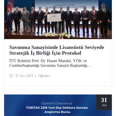
Savunma Sanayisinde Lisansüstü Seviyede
Stratejik İş Birliği İçin Protokol
İTÜ Rektörü Prof. Dr. Hasan Mandal, YÖK ve
Cumhurbaşkanlığı Savunma Sanayii Başkanlığı
himayelerinde TUSAŞ ile üniversiteler arasında hayata
geçirilen “Lisansüstü Eğitim İş Birliği Protokolleri” imza
31 Ara 2025
Öğrenci
törenine katıldı.
31
Ara