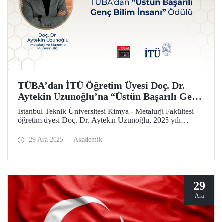
TÜBA’dan İTÜ Öğretim Üyesi Doç. Dr.
Aytekin Uzunoğlu’na “Üstün Başarılı Genç
Bilim İnsanı” Ödülü
İstanbul Teknik Üniversitesi Kimya - Metalurji Fakültesi
öğretim üyesi Doç. Dr. Aytekin Uzunoğlu, 2025 yılı
Türkiye Bilimler Akademisi-Üstün Başarılı Genç Bilim
İnsanı (TÜBA-GEBİP) Ödülü’ne layık görüldü.
29 Ara 2025
Akademik
29
Ara