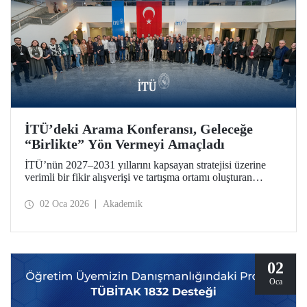
İTÜ’deki Arama Konferansı, Geleceğe
“Birlikte” Yön Vermeyi Amaçladı
İTÜ’nün 2027–2031 yıllarını kapsayan stratejisi üzerine
verimli bir fikir alışverişi ve tartışma ortamı oluşturan
Arama Konferansı, 26-28 Aralık 2025 tarihlerinde Ayazağa
Yerleşkemizde düzenlendi.
02 Oca 2026
Akademik
02
Oca