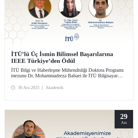
İTÜ’lü Üç İsmin Bilimsel Başarılarına
IEEE Türkiye’den Ödül
İTÜ Bilgi ve Haberleşme Mühendisliği Doktora Programı
mezunu Dr. Mohammadreza Babaei ile İTÜ Bilgisayar
Mühendisliği Doktora Programı mezunu, Yapay Zeka ve
Veri Mühendisliği Bölümü öğretim üyesi Dr. Tuğçe Bilen,
30 Ara 2025
Akademik
2025 IEEE Türkiye Bilim Ödülleri’nde Doktora Tezi
Ödülü kazandılar. Emekli öğretim üyemiz Prof. Dr. Erdal
Panayırcı ise IEEE Türkiye Ömür Boyu Başarı Ödülü’ne
layık görüldü. İTÜ’de gerçekleştirilen törende 2025 IEEE
Türkiye Bilim Ödülleri sahiplerine İTÜ Rektörü Prof. Dr.
29
Hasan Mandal tarafından takdim edildi.
Ara