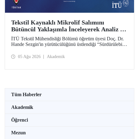
Tekstil Kaynaklı Mikrolif Salımını
Bütüncül Yaklaşımla İnceleyerek Analiz ve
Azaltım Stratejileri Geliştirecek Projeye
İTÜ Tekstil Mühendisliği Bölümü öğretim üyesi Doç. Dr.
TÜBİTAK Desteği
Hande Sezgin'in yürütücülüğünü üstlendiği “Sürdürülebilir
Pamuk ve Polyester Esaslı Tekstil Ürünlerinde Kullanım
Koşullarına Bağlı Mikrolif Salımı: Aşınma, UV Maruziyeti
05 Ağu 2026
Akademik
ve Yıkama Döngülerinin Bütünsel Analizi ve Azaltım
Stratejilerinin Geliştirilmesi” başlıklı proje, TÜBİTAK
2515 – COST Aksiyon Üyeleri Ar-Ge Destek Programı
kapsamında desteklenmeye hak kazandı.
Tüm Haberler
Akademik
Öğrenci
Mezun