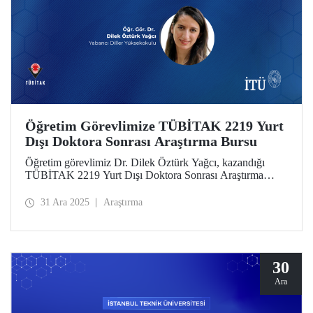
Öğretim Görevlimize TÜBİTAK 2219 Yurt
Dışı Doktora Sonrası Araştırma Bursu
Öğretim görevlimiz Dr. Dilek Öztürk Yağcı, kazandığı
TÜBİTAK 2219 Yurt Dışı Doktora Sonrası Araştırma
Bursu kapsamında Trinity College Dublin Üniversitesinde
12 ay süren araştırma projesini başarıyla tamamladı. Dr.
31 Ara 2025
Araştırma
Öztürk Yağcı’nın disiplinler arası perspektif elde ettiği
deneyimler, İTÜ’de yürüteceği bilimsel çalışmalar için
güçlü bir zemin oluşturdu.
30
Ara