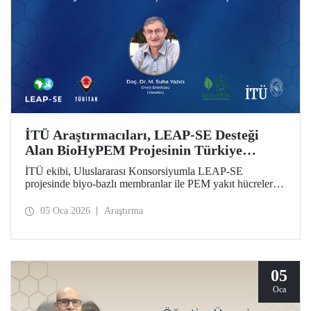
İTÜ Araştırmacıları, LEAP-SE Desteği
Alan BioHyPEM Projesinin Türkiye
Ekibini Oluşturdu
İTÜ ekibi, Uluslararası Konsorsiyumla LEAP-SE
projesinde biyo-bazlı membranlar ile PEM yakıt hücreleri
ve yeşil hidrojen elektrolizörleri geliştirecek.
05 Oca 2026
Araştırma
05
Oca