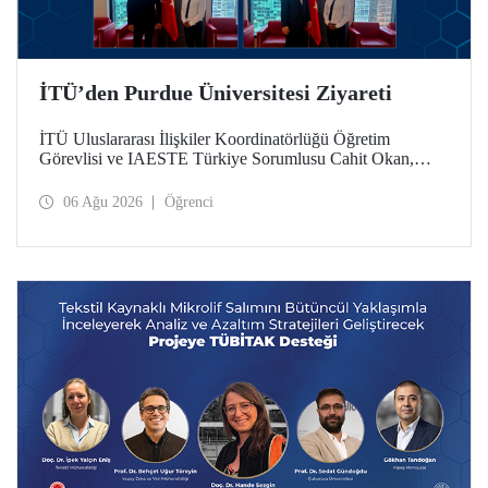
İTÜ’den Purdue Üniversitesi Ziyareti
İTÜ Uluslararası İlişkiler Koordinatörlüğü Öğretim
Görevlisi ve IAESTE Türkiye Sorumlusu Cahit Okan,
akademik ilişkileri ve iş birliğini geliştirmek amacıyla 20-27
Temmuz tarihlerinde ABD’de dünyanın önde gelen
06 Ağu 2026
Öğrenci
araştırma üniversitelerinden Purdue Üniversitesi başta
olmak üzere bir dizi ziyarette bulundu.