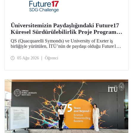
Üniversitemizin Paydaşlığındaki Future17
Küresel Sürdürülebilirlik Proje Programı,
Öğrencilerimizin Başvurularını Bekliyor
QS (Quacquarelli Symonds) ve University of Exeter iş
birliğiyle yürütülen, İTÜ’nün de paydaşı olduğu Future17
Küresel Sürdürülebilirlik Proje Programı için yeni dönem
öğrenci başvuruları açıldı. Başvurular için son gün 31
05 Ağu 2026
Öğrenci
Ağustos!