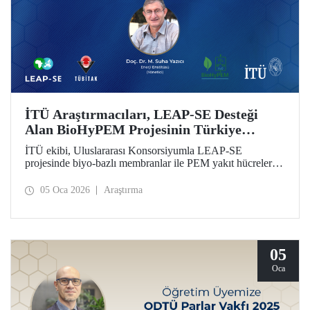
İTÜ Araştırmacıları, LEAP-SE Desteği
Alan BioHyPEM Projesinin Türkiye
Ekibini Oluşturdu
İTÜ ekibi, Uluslararası Konsorsiyumla LEAP-SE
projesinde biyo-bazlı membranlar ile PEM yakıt hücreleri
ve yeşil hidrojen elektrolizörleri geliştirecek.
05 Oca 2026
Araştırma
05
Oca