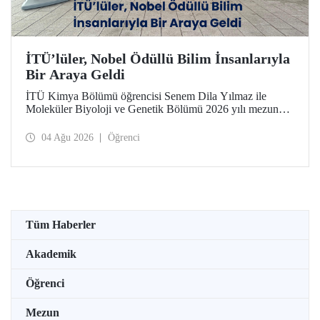
İTÜ’lüler, Nobel Ödüllü Bilim İnsanlarıyla
Bir Araya Geldi
İTÜ Kimya Bölümü öğrencisi Senem Dila Yılmaz ile
Moleküler Biyoloji ve Genetik Bölümü 2026 yılı mezunu
Elif Önel, TÜBİTAK 2224-C Yurt Dışı Bilimsel
Etkinliklere Katılım Desteği kapsamında 75’inci Lindau
04 Ağu 2026
Öğrenci
Nobel Ödüllü Bilim İnsanları Toplantısı’na katıldı.
Tüm Haberler
Akademik
Öğrenci
Mezun