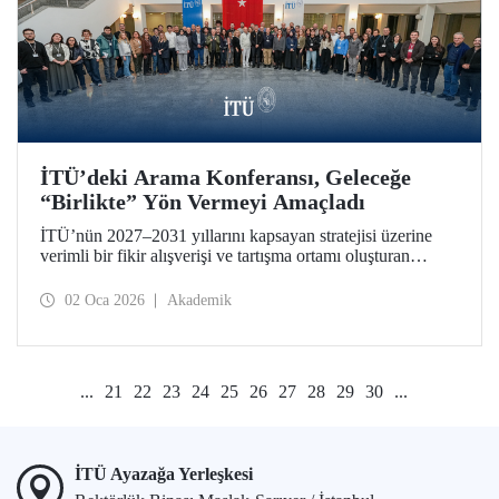
İTÜ’deki Arama Konferansı, Geleceğe
“Birlikte” Yön Vermeyi Amaçladı
İTÜ’nün 2027–2031 yıllarını kapsayan stratejisi üzerine
verimli bir fikir alışverişi ve tartışma ortamı oluşturan
Arama Konferansı, 26-28 Aralık 2025 tarihlerinde Ayazağa
Yerleşkemizde düzenlendi.
02 Oca 2026
Akademik
...
21
22
23
24
25
26
27
28
29
30
...
İTÜ Ayazağa Yerleşkesi