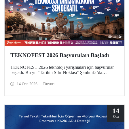
TEKNOFEST 2026 Başvuruları Başladı
TEKNOFEST 2026 teknoloji yarışmaları için başvurular
başladı. Bu yıl "Tarihin Sıfır Noktası" Şanlıurfa’da
gerçekleştirilecek olan festival için son başvuru tarihi 20
Şubat! Katılımın ücretsiz olduğu TEKNOFEST Teknoloji
14 Oca 2026
Duyuru
Yarışmaları başvuruları herkese açık.
14
Oca