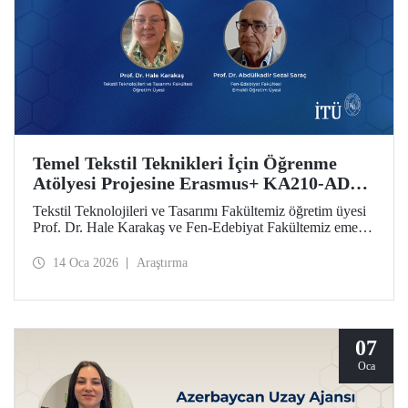
Temel Tekstil Teknikleri İçin Öğrenme
Atölyesi Projesine Erasmus+ KA210-ADU
Desteği
Tekstil Teknolojileri ve Tasarımı Fakültemiz öğretim üyesi
Prof. Dr. Hale Karakaş ve Fen-Edebiyat Fakültemiz emekli
öğretim üyesi Prof. Dr. Abdülkadir Sezai Saraç’ın ekibinde
yer aldığı Temel Tekstil Teknikleri İçin Öğrenme Atölyesi
14 Oca 2026
Araştırma
Projesi, Erasmus+ KA210-ADU desteği elde etti.
07
Oca