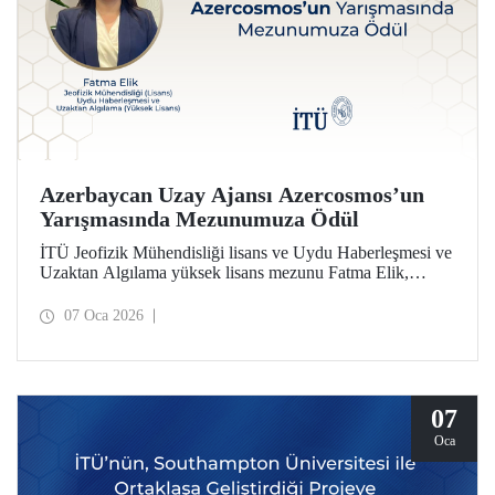
Azerbaycan Uzay Ajansı Azercosmos’un
Yarışmasında Mezunumuza Ödül
İTÜ Jeofizik Mühendisliği lisans ve Uydu Haberleşmesi ve
Uzaktan Algılama yüksek lisans mezunu Fatma Elik,
Azerbaycan Uzay Ajansı Azercosmos tarafından
düzenlenen “Yer Gözlemi – Yerin Məsafədən Müşahidəsi”
07 Oca 2026
yarışmasında ödüle layık görüldü. Elik, yarışmaya
Türkiye’den katılan ilk isim olarak dikkat çekti.
07
Oca