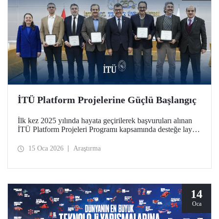
İTÜ Platform Projelerine Güçlü Başlangıç
İlk kez 2025 yılında hayata geçirilerek başvuruları alınan
İTÜ Platform Projeleri Programı kapsamında desteğe layık
görülen 5 platform, 12 Ocak 2026 tarihinde Ayazağa
Yerleşkemizde düzenlenen imza töreniyle resmen başladı.
15 Oca 2026
Araştırma
Platformlar, İTÜ araştırma ekosisteminde disiplinler arası iş
birliğini güçlendiren ve stratejik alanlarda ortak üretimi
destekleyen nitelikleriyle dikkat çekiyor.
14
Oca