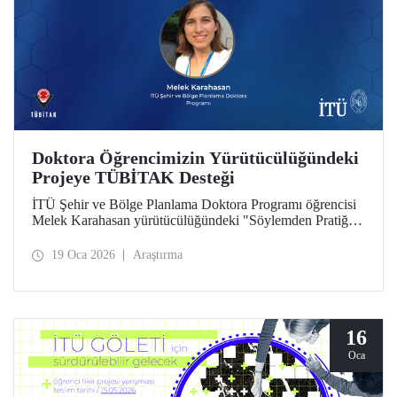
Doktora Öğrencimizin Yürütücülüğündeki
Projeye TÜBİTAK Desteği
İTÜ Şehir ve Bölge Planlama Doktora Programı öğrencisi
Melek Karahasan yürütücülüğündeki "Söylemden Pratiğe:
Bölgesel Planlarda Kırsal İnovasyon ve Girişimcilik
Önceliklerinin Mekansal ve İstatistiksel Analizi" başlıklı
19 Oca 2026
Araştırma
proje, TÜBİTAK-ARDEB 1002 - A Hızlı Destek Modülü
desteği kazandı.
16
Oca