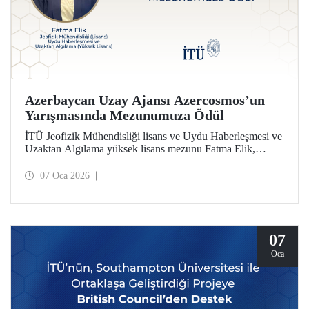
Azerbaycan Uzay Ajansı Azercosmos’un
Yarışmasında Mezunumuza Ödül
İTÜ Jeofizik Mühendisliği lisans ve Uydu Haberleşmesi ve
Uzaktan Algılama yüksek lisans mezunu Fatma Elik,
Azerbaycan Uzay Ajansı Azercosmos tarafından
düzenlenen “Yer Gözlemi – Yerin Məsafədən Müşahidəsi”
07 Oca 2026
yarışmasında ödüle layık görüldü. Elik, yarışmaya
Türkiye’den katılan ilk isim olarak dikkat çekti.
07
Oca