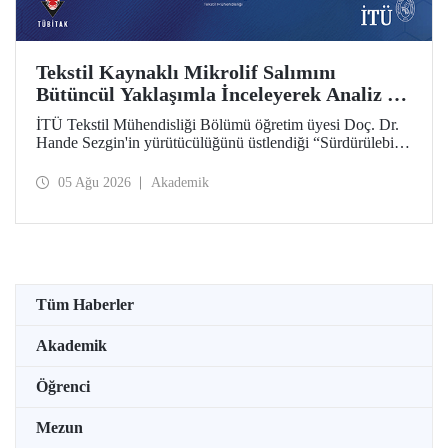
Tekstil Kaynaklı Mikrolif Salımını
Bütüncül Yaklaşımla İnceleyerek Analiz ve
Azaltım Stratejileri Geliştirecek Projeye
İTÜ Tekstil Mühendisliği Bölümü öğretim üyesi Doç. Dr.
TÜBİTAK Desteği
Hande Sezgin'in yürütücülüğünü üstlendiği “Sürdürülebilir
Pamuk ve Polyester Esaslı Tekstil Ürünlerinde Kullanım
Koşullarına Bağlı Mikrolif Salımı: Aşınma, UV Maruziyeti
05 Ağu 2026
Akademik
ve Yıkama Döngülerinin Bütünsel Analizi ve Azaltım
Stratejilerinin Geliştirilmesi” başlıklı proje, TÜBİTAK
2515 – COST Aksiyon Üyeleri Ar-Ge Destek Programı
kapsamında desteklenmeye hak kazandı.
Tüm Haberler
Akademik
Öğrenci
Mezun