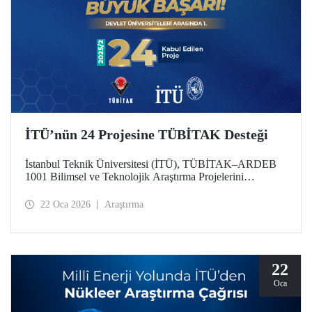
İTÜ’nün 24 Projesine TÜBİTAK Desteği
İstanbul Teknik Üniversitesi (İTÜ), TÜBİTAK–ARDEB
1001 Bilimsel ve Teknolojik Araştırma Projelerini
Destekleme Programı 2025 yılı 2’nci Dönem
değerlendirme sonuçlarına göre 24 projesiyle
22 Oca 2026
Araştırma
desteklenmeye hak kazanarak önemli bir başarıya imza attı.
Üniversitemiz, bu sayıyla devlet üniversiteleri arasında ilk
sırada konumlandı.
22
Oca