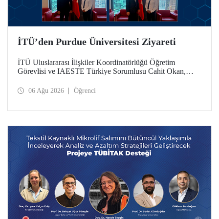
İTÜ’den Purdue Üniversitesi Ziyareti
İTÜ Uluslararası İlişkiler Koordinatörlüğü Öğretim
Görevlisi ve IAESTE Türkiye Sorumlusu Cahit Okan,
akademik ilişkileri ve iş birliğini geliştirmek amacıyla 20-27
Temmuz tarihlerinde ABD’de dünyanın önde gelen
06 Ağu 2026
Öğrenci
araştırma üniversitelerinden Purdue Üniversitesi başta
olmak üzere bir dizi ziyarette bulundu.