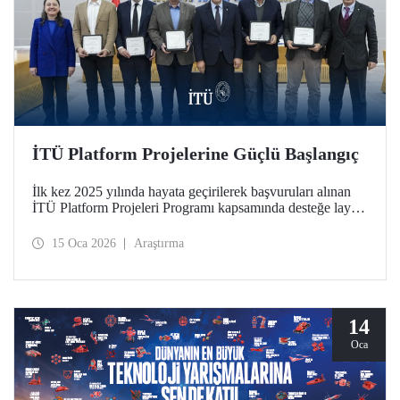
İTÜ Platform Projelerine Güçlü Başlangıç
İlk kez 2025 yılında hayata geçirilerek başvuruları alınan
İTÜ Platform Projeleri Programı kapsamında desteğe layık
görülen 5 platform, 12 Ocak 2026 tarihinde Ayazağa
Yerleşkemizde düzenlenen imza töreniyle resmen başladı.
15 Oca 2026
Araştırma
Platformlar, İTÜ araştırma ekosisteminde disiplinler arası iş
birliğini güçlendiren ve stratejik alanlarda ortak üretimi
destekleyen nitelikleriyle dikkat çekiyor.
14
Oca