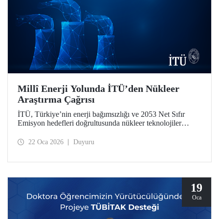
Millî Enerji Yolunda İTÜ’den Nükleer
Araştırma Çağrısı
İTÜ, Türkiye’nin enerji bağımsızlığı ve 2053 Net Sıfır
Emisyon hedefleri doğrultusunda nükleer teknolojiler
alanında iki stratejik öncelikli araştırma çağrısı başlattı.
“2026 Yılı Nükleer Teknolojiler Alanında Platform
22 Oca 2026
Duyuru
Projeleri Çağrısı” ile “Özel Çağrılı Genel Araştırma
Projeleri (ÖÇGAP) Çağrısı”, mezunumuz ve Baykar
Yönetim Kurulu Başkanı Selçuk Bayraktar’ın bağış
desteğiyle güçlendi.
19
Oca