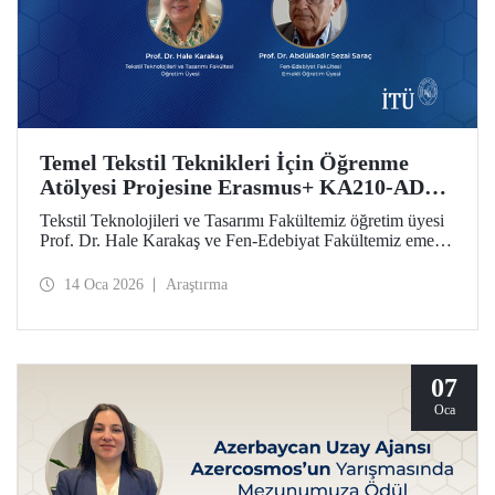
Temel Tekstil Teknikleri İçin Öğrenme
Atölyesi Projesine Erasmus+ KA210-ADU
Desteği
Tekstil Teknolojileri ve Tasarımı Fakültemiz öğretim üyesi
Prof. Dr. Hale Karakaş ve Fen-Edebiyat Fakültemiz emekli
öğretim üyesi Prof. Dr. Abdülkadir Sezai Saraç’ın ekibinde
yer aldığı Temel Tekstil Teknikleri İçin Öğrenme Atölyesi
14 Oca 2026
Araştırma
Projesi, Erasmus+ KA210-ADU desteği elde etti.
07
Oca