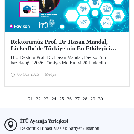
Rektörümüz Prof. Dr. Hasan Mandal,
LinkedIn’de Türkiye’nin En Etkileyici
İsimleri Arasında
İTÜ Rektörü Prof. Dr. Hasan Mandal, Favikon’un
hazırladığı “2026 Türkiye'deki En İyi 20 LinkedIn
Etkileyicisi” listesinde 12’nci sırada yer aldı.
06 Oca 2026
Medya
...
21
22
23
24
25
26
27
28
29
30
...
İTÜ Ayazağa Yerleşkesi
Rektörlük Binası Maslak-Sarıyer / İstanbul