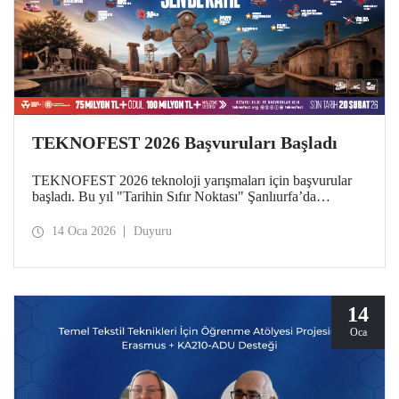
TEKNOFEST 2026 Başvuruları Başladı
TEKNOFEST 2026 teknoloji yarışmaları için başvurular
başladı. Bu yıl "Tarihin Sıfır Noktası" Şanlıurfa’da
gerçekleştirilecek olan festival için son başvuru tarihi 20
Şubat! Katılımın ücretsiz olduğu TEKNOFEST Teknoloji
14 Oca 2026
Duyuru
Yarışmaları başvuruları herkese açık.
14
Oca