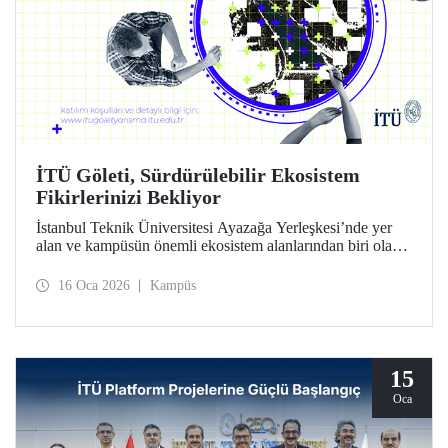
İTÜ Göleti, Sürdürülebilir Ekosistem
Fikirlerinizi Bekliyor
İstanbul Teknik Üniversitesi Ayazağa Yerleşkesi’nde yer
alan ve kampüsün önemli ekosistem alanlarından biri olan
İTÜ Göleti için sürdürülebilir ve yenilikçi fikirlerin
geliştirilmesini amaçlayan “İTÜ Göleti İçin Sürdürülebilir
16 Oca 2026
Kampüs
Gelecek” Proje Yarışması başladı.
15
Oca