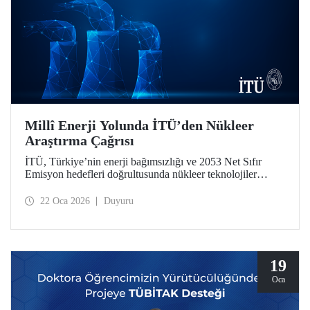
Millî Enerji Yolunda İTÜ’den Nükleer
Araştırma Çağrısı
İTÜ, Türkiye’nin enerji bağımsızlığı ve 2053 Net Sıfır
Emisyon hedefleri doğrultusunda nükleer teknolojiler
alanında iki stratejik öncelikli araştırma çağrısı başlattı.
“2026 Yılı Nükleer Teknolojiler Alanında Platform
22 Oca 2026
Duyuru
Projeleri Çağrısı” ile “Özel Çağrılı Genel Araştırma
Projeleri (ÖÇGAP) Çağrısı”, mezunumuz ve Baykar
Yönetim Kurulu Başkanı Selçuk Bayraktar’ın bağış
desteğiyle güçlendi.
19
Oca