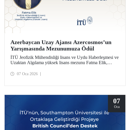
Azerbaycan Uzay Ajansı Azercosmos’un
Yarışmasında Mezunumuza Ödül
İTÜ Jeofizik Mühendisliği lisans ve Uydu Haberleşmesi ve
Uzaktan Algılama yüksek lisans mezunu Fatma Elik,
Azerbaycan Uzay Ajansı Azercosmos tarafından
düzenlenen “Yer Gözlemi – Yerin Məsafədən Müşahidəsi”
07 Oca 2026
yarışmasında ödüle layık görüldü. Elik, yarışmaya
Türkiye’den katılan ilk isim olarak dikkat çekti.
07
Oca