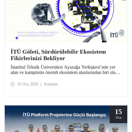
İTÜ Göleti, Sürdürülebilir Ekosistem
Fikirlerinizi Bekliyor
İstanbul Teknik Üniversitesi Ayazağa Yerleşkesi’nde yer
alan ve kampüsün önemli ekosistem alanlarından biri olan
İTÜ Göleti için sürdürülebilir ve yenilikçi fikirlerin
geliştirilmesini amaçlayan “İTÜ Göleti İçin Sürdürülebilir
16 Oca 2026
Kampüs
Gelecek” Proje Yarışması başladı.
15
Oca