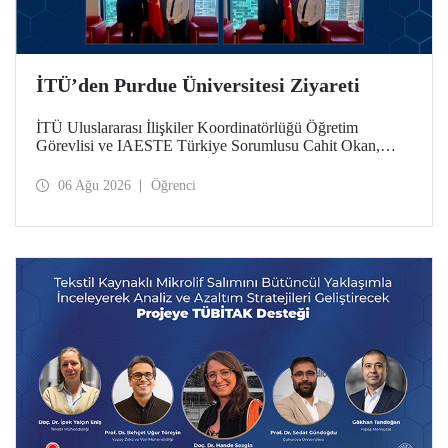
İTÜ’den Purdue Üniversitesi Ziyareti
İTÜ Uluslararası İlişkiler Koordinatörlüğü Öğretim
Görevlisi ve IAESTE Türkiye Sorumlusu Cahit Okan,
akademik ilişkileri ve iş birliğini geliştirmek amacıyla 20-27
Temmuz tarihlerinde ABD’de dünyanın önde gelen
06 Ağu 2026
Öğrenci
araştırma üniversitelerinden Purdue Üniversitesi başta
olmak üzere bir dizi ziyarette bulundu.