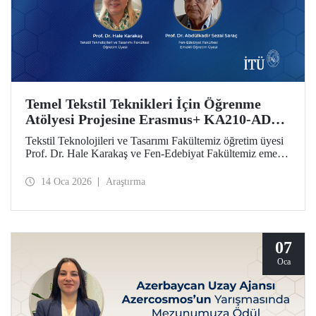
Temel Tekstil Teknikleri İçin Öğrenme
Atölyesi Projesine Erasmus+ KA210-ADU
Desteği
Tekstil Teknolojileri ve Tasarımı Fakültemiz öğretim üyesi
Prof. Dr. Hale Karakaş ve Fen-Edebiyat Fakültemiz emekli
öğretim üyesi Prof. Dr. Abdülkadir Sezai Saraç’ın ekibinde
yer aldığı Temel Tekstil Teknikleri İçin Öğrenme Atölyesi
14 Oca 2026
Araştırma
Projesi, Erasmus+ KA210-ADU desteği elde etti.
07
Oca