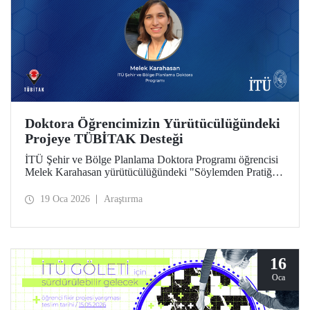
Doktora Öğrencimizin Yürütücülüğündeki
Projeye TÜBİTAK Desteği
İTÜ Şehir ve Bölge Planlama Doktora Programı öğrencisi
Melek Karahasan yürütücülüğündeki "Söylemden Pratiğe:
Bölgesel Planlarda Kırsal İnovasyon ve Girişimcilik
Önceliklerinin Mekansal ve İstatistiksel Analizi" başlıklı
19 Oca 2026
Araştırma
proje, TÜBİTAK-ARDEB 1002 - A Hızlı Destek Modülü
desteği kazandı.
16
Oca