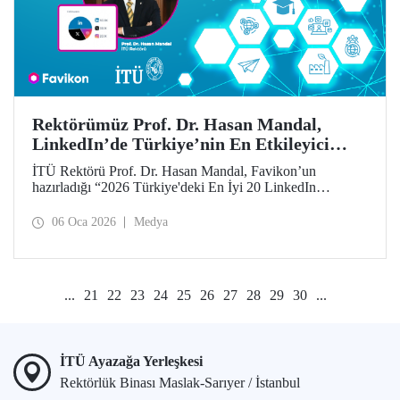
Rektörümüz Prof. Dr. Hasan Mandal,
LinkedIn’de Türkiye’nin En Etkileyici
İsimleri Arasında
İTÜ Rektörü Prof. Dr. Hasan Mandal, Favikon’un
hazırladığı “2026 Türkiye'deki En İyi 20 LinkedIn
Etkileyicisi” listesinde 12’nci sırada yer aldı.
06 Oca 2026
Medya
...
21
22
23
24
25
26
27
28
29
30
...
İTÜ Ayazağa Yerleşkesi
Rektörlük Binası Maslak-Sarıyer / İstanbul