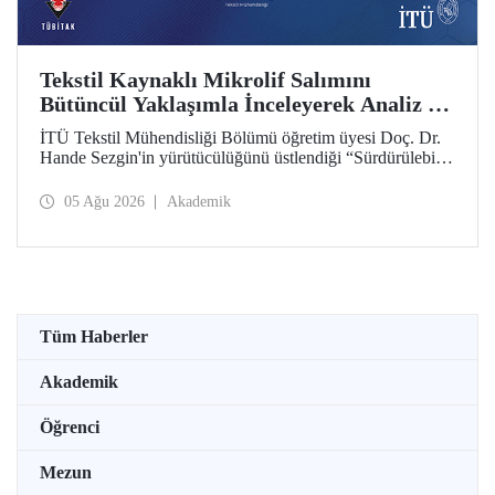
Tekstil Kaynaklı Mikrolif Salımını
Bütüncül Yaklaşımla İnceleyerek Analiz ve
Azaltım Stratejileri Geliştirecek Projeye
İTÜ Tekstil Mühendisliği Bölümü öğretim üyesi Doç. Dr.
TÜBİTAK Desteği
Hande Sezgin'in yürütücülüğünü üstlendiği “Sürdürülebilir
Pamuk ve Polyester Esaslı Tekstil Ürünlerinde Kullanım
Koşullarına Bağlı Mikrolif Salımı: Aşınma, UV Maruziyeti
05 Ağu 2026
Akademik
ve Yıkama Döngülerinin Bütünsel Analizi ve Azaltım
Stratejilerinin Geliştirilmesi” başlıklı proje, TÜBİTAK
2515 – COST Aksiyon Üyeleri Ar-Ge Destek Programı
kapsamında desteklenmeye hak kazandı.
Tüm Haberler
Akademik
Öğrenci
Mezun