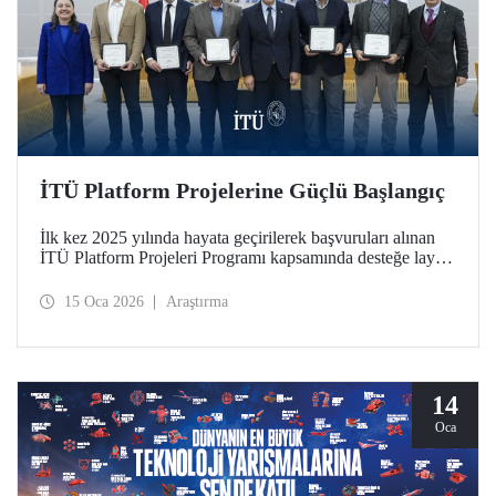
İTÜ Platform Projelerine Güçlü Başlangıç
İlk kez 2025 yılında hayata geçirilerek başvuruları alınan
İTÜ Platform Projeleri Programı kapsamında desteğe layık
görülen 5 platform, 12 Ocak 2026 tarihinde Ayazağa
Yerleşkemizde düzenlenen imza töreniyle resmen başladı.
15 Oca 2026
Araştırma
Platformlar, İTÜ araştırma ekosisteminde disiplinler arası iş
birliğini güçlendiren ve stratejik alanlarda ortak üretimi
destekleyen nitelikleriyle dikkat çekiyor.
14
Oca