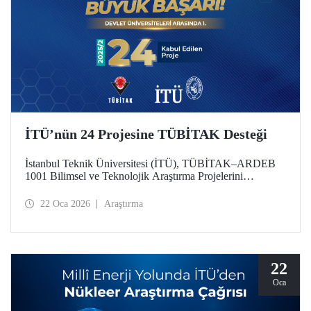
İTÜ’nün 24 Projesine TÜBİTAK Desteği
İstanbul Teknik Üniversitesi (İTÜ), TÜBİTAK–ARDEB
1001 Bilimsel ve Teknolojik Araştırma Projelerini
Destekleme Programı 2025 yılı 2’nci Dönem
değerlendirme sonuçlarına göre 24 projesiyle
22 Oca 2026
Araştırma
desteklenmeye hak kazanarak önemli bir başarıya imza attı.
Üniversitemiz, bu sayıyla devlet üniversiteleri arasında ilk
sırada konumlandı.
22
Oca