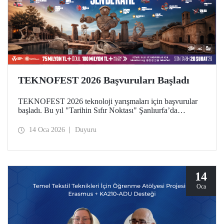
TEKNOFEST 2026 Başvuruları Başladı
TEKNOFEST 2026 teknoloji yarışmaları için başvurular
başladı. Bu yıl "Tarihin Sıfır Noktası" Şanlıurfa’da
gerçekleştirilecek olan festival için son başvuru tarihi 20
Şubat! Katılımın ücretsiz olduğu TEKNOFEST Teknoloji
14 Oca 2026
Duyuru
Yarışmaları başvuruları herkese açık.
14
Oca