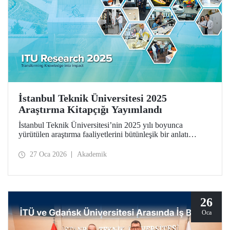
İstanbul Teknik Üniversitesi 2025
Araştırma Kitapçığı Yayımlandı
İstanbul Teknik Üniversitesi’nin 2025 yılı boyunca
yürütülen araştırma faaliyetlerini bütünleşik bir anlatı
çerçevesinde bir araya getiren İstanbul Teknik Üniversitesi
2025 Araştırma Kitapçığı (ITU Research 2025)
27 Oca 2026
Akademik
yayımlandı. Kitapçık, üniversitemizin bilimsel üretimini
yalnızca sonuçlar üzerinden değil; bu üretimi şekillendiren
düşünsel yaklaşım, disiplinler arası etkileşim ve toplumsal
sorumluluk anlayışıyla birlikte ele alıyor.
26
Oca