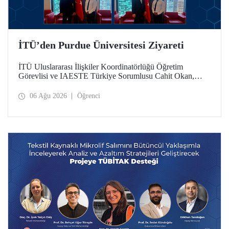
İTÜ’den Purdue Üniversitesi Ziyareti
İTÜ Uluslararası İlişkiler Koordinatörlüğü Öğretim
Görevlisi ve IAESTE Türkiye Sorumlusu Cahit Okan,
akademik ilişkileri ve iş birliğini geliştirmek amacıyla 20-27
Temmuz tarihlerinde ABD’de dünyanın önde gelen
06 Ağu 2026
Öğrenci
araştırma üniversitelerinden Purdue Üniversitesi başta
olmak üzere bir dizi ziyarette bulundu.