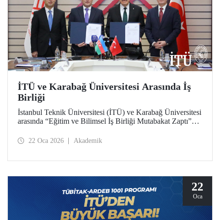
İTÜ ve Karabağ Üniversitesi Arasında İş
Birliği
İstanbul Teknik Üniversitesi (İTÜ) ve Karabağ Üniversitesi
arasında “Eğitim ve Bilimsel İş Birliği Mutabakat Zaptı”
imzalandı. Öğrenci ve akademisyen değişiminden proje ve
bilimsel çalışmalara, bilgi ve materyal paylaşımından çift
22 Oca 2026
Akademik
diploma programları geliştirilmesi ve akademik insan
kaynağına katkı verilmesine kadar uzanan geniş bir
yelpazede Türkiye ve Azerbaycan arasında
yükseköğretimde iş birliğini derinleştirmek ve bağları
güçlendirmek hedeflendi.
22
Oca