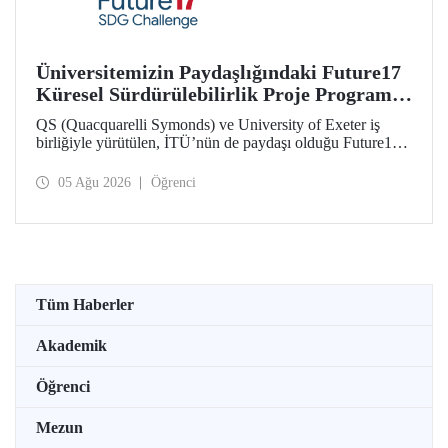
Üniversitemizin Paydaşlığındaki Future17
Küresel Sürdürülebilirlik Proje Programı,
Öğrencilerimizin Başvurularını Bekliyor
QS (Quacquarelli Symonds) ve University of Exeter iş
birliğiyle yürütülen, İTÜ’nün de paydaşı olduğu Future17
Küresel Sürdürülebilirlik Proje Programı için yeni dönem
öğrenci başvuruları açıldı. Başvurular için son gün 31
05 Ağu 2026
Öğrenci
Ağustos!
Tüm Haberler
Akademik
Öğrenci
Mezun