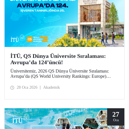
İTÜ, QS Dünya Üniversite Sıralaması:
Avrupa’da 124’üncü!
Üniversitemiz, 2026 QS Dünya Üniversite Sıralaması:
Avrupa’da (QS World University Rankings: Europe)
124’üncü sırada yer aldı. “İşveren tanınırlığı” göstergesinde
25’inci sırada konumlanan İTÜ, “yurt dışına giden değişim
28 Oca 2026
Akademik
öğrencileri” ile “öğretim üyesi başına makale sayısı”
göstergelerinde büyük ilerleme kaydetti.
27
Oca