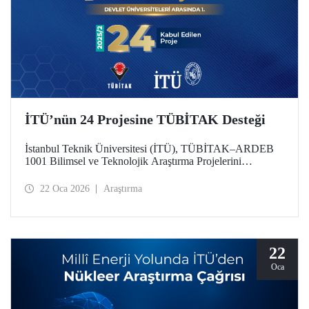
İTÜ’nün 24 Projesine TÜBİTAK Desteği
İstanbul Teknik Üniversitesi (İTÜ), TÜBİTAK–ARDEB
1001 Bilimsel ve Teknolojik Araştırma Projelerini
Destekleme Programı 2025 yılı 2’nci Dönem
değerlendirme sonuçlarına göre 24 projesiyle
22 Oca 2026
Araştırma
desteklenmeye hak kazanarak önemli bir başarıya imza attı.
Üniversitemiz, bu sayıyla devlet üniversiteleri arasında ilk
sırada konumlandı.
22
Oca