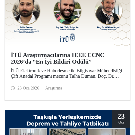
İTÜ Araştırmacılarına IEEE CCNC
2026’da “En İyi Bildiri Ödülü”
İTÜ Elektronik ve Haberleşme ile Bilgisayar Mühendisliği
Çift Anadal Programı mezunu Talha Duman, Doç. Dr.
Gökhan Seçinti danışmanlığındaki lisans bitirme projesi
kapsamında, Arş. Gör. Talip Tolga Sarı ile birlikte sunduğu
23 Oca 2026
Araştırma
çalışmayla IEEE CCNC 2026’da “En İyi Bildiri” ödülünü
kazandı.
23
Oca