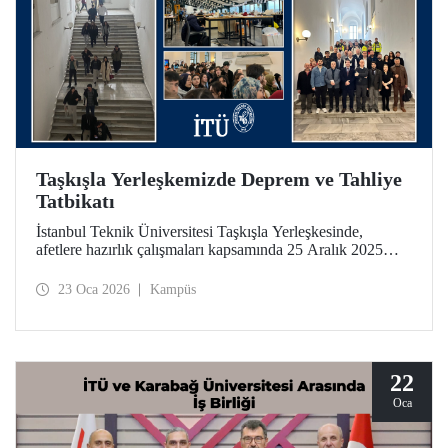
Taşkışla Yerleşkemizde Deprem ve Tahliye
Tatbikatı
İstanbul Teknik Üniversitesi Taşkışla Yerleşkesinde,
afetlere hazırlık çalışmaları kapsamında 25 Aralık 2025
tarihinde deprem ve tahliye tatbikatı düzenlendi. Tatbikat,
olası bir deprem anında bina tahliye süreçlerinin
23 Oca 2026
Kampüs
uygulanabilirliğini test etmek ve üniversitemiz
mensuplarının farkındalığını artırmak amacıyla
gerçekleştirildi.
22
Oca