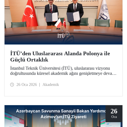
İTÜ’den Uluslararası Alanda Polonya ile
Güçlü Ortaklık
İstanbul Teknik Üniversitesi (İTÜ), uluslararası vizyonu
doğrultusunda küresel akademik ağını genişletmeye devam
ediyor. İTÜ, Polonya’nın köklü kurumlarından Gdańsk
Üniversitesi ile stratejik bir iş birliği protokolü imzalandı.
26 Oca 2026
Akademik
26
Oca