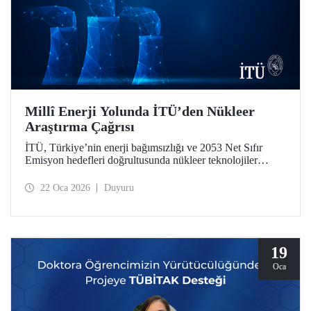
Millî Enerji Yolunda İTÜ’den Nükleer
Araştırma Çağrısı
İTÜ, Türkiye’nin enerji bağımsızlığı ve 2053 Net Sıfır
Emisyon hedefleri doğrultusunda nükleer teknolojiler
alanında iki stratejik öncelikli araştırma çağrısı başlattı.
“2026 Yılı Nükleer Teknolojiler Alanında Platform
22 Oca 2026
Duyuru
Projeleri Çağrısı” ile “Özel Çağrılı Genel Araştırma
Projeleri (ÖÇGAP) Çağrısı”, mezunumuz ve Baykar
Yönetim Kurulu Başkanı Selçuk Bayraktar’ın bağış
desteğiyle güçlendi.
19
Oca