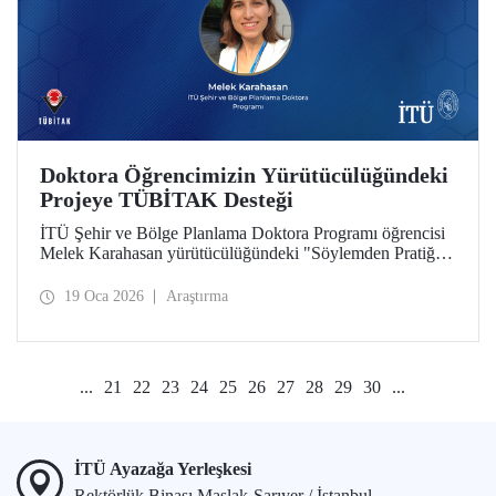
Doktora Öğrencimizin Yürütücülüğündeki
Projeye TÜBİTAK Desteği
İTÜ Şehir ve Bölge Planlama Doktora Programı öğrencisi
Melek Karahasan yürütücülüğündeki "Söylemden Pratiğe:
Bölgesel Planlarda Kırsal İnovasyon ve Girişimcilik
Önceliklerinin Mekansal ve İstatistiksel Analizi" başlıklı
19 Oca 2026
Araştırma
proje, TÜBİTAK-ARDEB 1002 - A Hızlı Destek Modülü
desteği kazandı.
...
21
22
23
24
25
26
27
28
29
30
...
İTÜ Ayazağa Yerleşkesi
Rektörlük Binası Maslak-Sarıyer / İstanbul