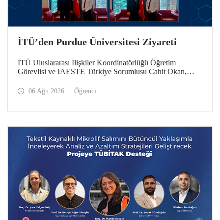
İTÜ’den Purdue Üniversitesi Ziyareti
İTÜ Uluslararası İlişkiler Koordinatörlüğü Öğretim
Görevlisi ve IAESTE Türkiye Sorumlusu Cahit Okan,
akademik ilişkileri ve iş birliğini geliştirmek amacıyla 20-27
Temmuz tarihlerinde ABD’de dünyanın önde gelen
06 Ağu 2026
Öğrenci
araştırma üniversitelerinden Purdue Üniversitesi başta
olmak üzere bir dizi ziyarette bulundu.