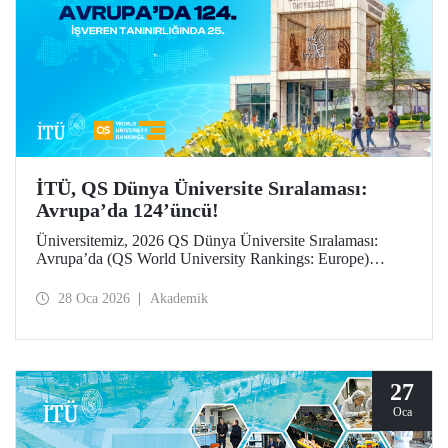
İTÜ, QS Dünya Üniversite Sıralaması:
Avrupa’da 124’üncü!
Üniversitemiz, 2026 QS Dünya Üniversite Sıralaması:
Avrupa’da (QS World University Rankings: Europe)
124’üncü sırada yer aldı. “İşveren tanınırlığı” göstergesinde
25’inci sırada konumlanan İTÜ, “yurt dışına giden değişim
28 Oca 2026
Akademik
öğrencileri” ile “öğretim üyesi başına makale sayısı”
göstergelerinde büyük ilerleme kaydetti.
27
Oca