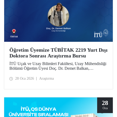
Öğretim Üyemize TÜBİTAK 2219 Yurt Dışı
Doktora Sonrası Araştırma Bursu
İTÜ Uçak ve Uzay Bilimleri Fakültesi, Uzay Mühendisliği
Bölümü Öğretim Üyesi Doç. Dr. Demet Balkan,
TÜBİTAK 2219 Yurt Dışı Doktora Sonrası Araştırma Burs
Programı’nın 2025 yılı 1’inci dönem çağrısı kapsamında
28 Oca 2026
Araştırma
desteklenmeye hak kazandı.
28
Oca