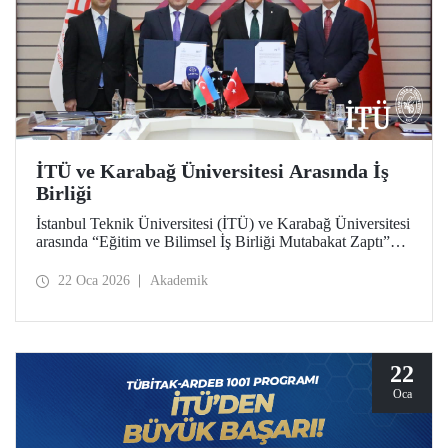
İTÜ ve Karabağ Üniversitesi Arasında İş
Birliği
İstanbul Teknik Üniversitesi (İTÜ) ve Karabağ Üniversitesi
arasında “Eğitim ve Bilimsel İş Birliği Mutabakat Zaptı”
imzalandı. Öğrenci ve akademisyen değişiminden proje ve
bilimsel çalışmalara, bilgi ve materyal paylaşımından çift
22 Oca 2026
Akademik
diploma programları geliştirilmesi ve akademik insan
kaynağına katkı verilmesine kadar uzanan geniş bir
yelpazede Türkiye ve Azerbaycan arasında
yükseköğretimde iş birliğini derinleştirmek ve bağları
güçlendirmek hedeflendi.
22
Oca