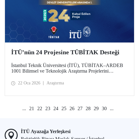
İTÜ’nün 24 Projesine TÜBİTAK Desteği
İstanbul Teknik Üniversitesi (İTÜ), TÜBİTAK–ARDEB
1001 Bilimsel ve Teknolojik Araştırma Projelerini
Destekleme Programı 2025 yılı 2’nci Dönem
değerlendirme sonuçlarına göre 24 projesiyle
22 Oca 2026
Araştırma
desteklenmeye hak kazanarak önemli bir başarıya imza attı.
Üniversitemiz, bu sayıyla devlet üniversiteleri arasında ilk
sırada konumlandı.
...
21
22
23
24
25
26
27
28
29
30
...
İTÜ Ayazağa Yerleşkesi
Rektörlük Binası Maslak-Sarıyer / İstanbul