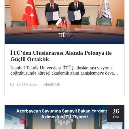
İTÜ’den Uluslararası Alanda Polonya ile
Güçlü Ortaklık
İstanbul Teknik Üniversitesi (İTÜ), uluslararası vizyonu
doğrultusunda küresel akademik ağını genişletmeye devam
ediyor. İTÜ, Polonya’nın köklü kurumlarından Gdańsk
Üniversitesi ile stratejik bir iş birliği protokolü imzalandı.
26 Oca 2026
Akademik
26
Oca