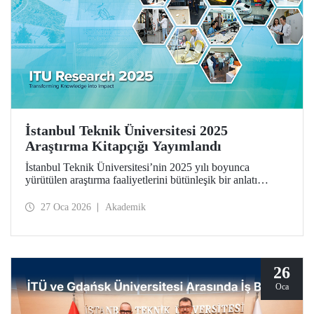
İstanbul Teknik Üniversitesi 2025
Araştırma Kitapçığı Yayımlandı
İstanbul Teknik Üniversitesi’nin 2025 yılı boyunca
yürütülen araştırma faaliyetlerini bütünleşik bir anlatı
çerçevesinde bir araya getiren İstanbul Teknik Üniversitesi
2025 Araştırma Kitapçığı (ITU Research 2025)
27 Oca 2026
Akademik
yayımlandı. Kitapçık, üniversitemizin bilimsel üretimini
yalnızca sonuçlar üzerinden değil; bu üretimi şekillendiren
düşünsel yaklaşım, disiplinler arası etkileşim ve toplumsal
sorumluluk anlayışıyla birlikte ele alıyor.
26
Oca