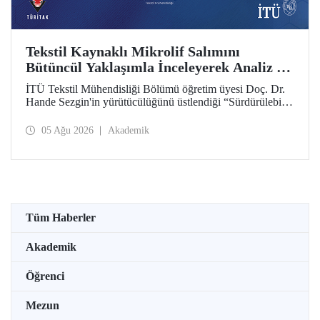
Tekstil Kaynaklı Mikrolif Salımını
Bütüncül Yaklaşımla İnceleyerek Analiz ve
Azaltım Stratejileri Geliştirecek Projeye
İTÜ Tekstil Mühendisliği Bölümü öğretim üyesi Doç. Dr.
TÜBİTAK Desteği
Hande Sezgin'in yürütücülüğünü üstlendiği “Sürdürülebilir
Pamuk ve Polyester Esaslı Tekstil Ürünlerinde Kullanım
Koşullarına Bağlı Mikrolif Salımı: Aşınma, UV Maruziyeti
05 Ağu 2026
Akademik
ve Yıkama Döngülerinin Bütünsel Analizi ve Azaltım
Stratejilerinin Geliştirilmesi” başlıklı proje, TÜBİTAK
2515 – COST Aksiyon Üyeleri Ar-Ge Destek Programı
kapsamında desteklenmeye hak kazandı.
Tüm Haberler
Akademik
Öğrenci
Mezun