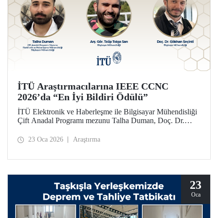
İTÜ Araştırmacılarına IEEE CCNC
2026’da “En İyi Bildiri Ödülü”
İTÜ Elektronik ve Haberleşme ile Bilgisayar Mühendisliği
Çift Anadal Programı mezunu Talha Duman, Doç. Dr.
Gökhan Seçinti danışmanlığındaki lisans bitirme projesi
kapsamında, Arş. Gör. Talip Tolga Sarı ile birlikte sunduğu
23 Oca 2026
Araştırma
çalışmayla IEEE CCNC 2026’da “En İyi Bildiri” ödülünü
kazandı.
23
Oca