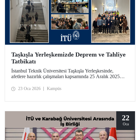
Taşkışla Yerleşkemizde Deprem ve Tahliye
Tatbikatı
İstanbul Teknik Üniversitesi Taşkışla Yerleşkesinde,
afetlere hazırlık çalışmaları kapsamında 25 Aralık 2025
tarihinde deprem ve tahliye tatbikatı düzenlendi. Tatbikat,
olası bir deprem anında bina tahliye süreçlerinin
23 Oca 2026
Kampüs
uygulanabilirliğini test etmek ve üniversitemiz
mensuplarının farkındalığını artırmak amacıyla
gerçekleştirildi.
22
Oca