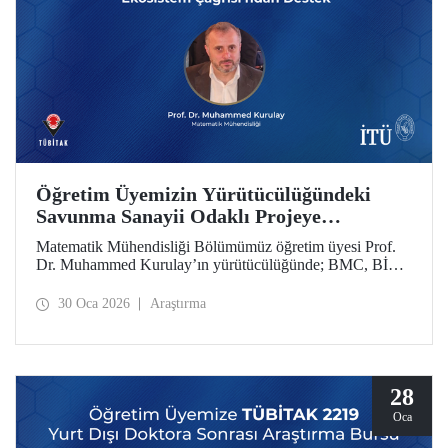
Öğretim Üyemizin Yürütücülüğündeki
Savunma Sanayii Odaklı Projeye
TÜBİTAK 1711 - Yapay Zekâ Ekosistem
Matematik Mühendisliği Bölümümüz öğretim üyesi Prof.
Çağrısı’ndan Destek
Dr. Muhammed Kurulay’ın yürütücülüğünde; BMC, BİAS
Mühendislik ve İTÜ’nün oluşturduğu bir konsorsiyum
tarafından hazırlanan proje, TÜBİTAK 1711 - Yapay Zekâ
30 Oca 2026
Araştırma
Ekosistem Çağrısı kapsamında desteklenmeye hak kazandı.
28
Oca