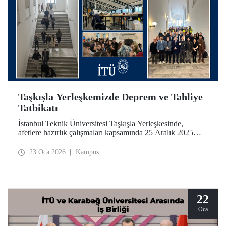
Taşkışla Yerleşkemizde Deprem ve Tahliye
Tatbikatı
İstanbul Teknik Üniversitesi Taşkışla Yerleşkesinde,
afetlere hazırlık çalışmaları kapsamında 25 Aralık 2025
tarihinde deprem ve tahliye tatbikatı düzenlendi. Tatbikat,
olası bir deprem anında bina tahliye süreçlerinin
23 Oca 2026
Kampüs
uygulanabilirliğini test etmek ve üniversitemiz
mensuplarının farkındalığını artırmak amacıyla
gerçekleştirildi.
22
Oca