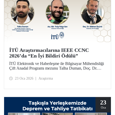
İTÜ Araştırmacılarına IEEE CCNC
2026’da “En İyi Bildiri Ödülü”
İTÜ Elektronik ve Haberleşme ile Bilgisayar Mühendisliği
Çift Anadal Programı mezunu Talha Duman, Doç. Dr.
Gökhan Seçinti danışmanlığındaki lisans bitirme projesi
kapsamında, Arş. Gör. Talip Tolga Sarı ile birlikte sunduğu
23 Oca 2026
Araştırma
çalışmayla IEEE CCNC 2026’da “En İyi Bildiri” ödülünü
kazandı.
23
Oca