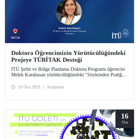
Doktora Öğrencimizin Yürütücülüğündeki
Projeye TÜBİTAK Desteği
İTÜ Şehir ve Bölge Planlama Doktora Programı öğrencisi
Melek Karahasan yürütücülüğündeki "Söylemden Pratiğe:
Bölgesel Planlarda Kırsal İnovasyon ve Girişimcilik
Önceliklerinin Mekansal ve İstatistiksel Analizi" başlıklı
19 Oca 2026
Araştırma
proje, TÜBİTAK-ARDEB 1002 - A Hızlı Destek Modülü
desteği kazandı.
16
Oca