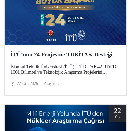
İTÜ’nün 24 Projesine TÜBİTAK Desteği
İstanbul Teknik Üniversitesi (İTÜ), TÜBİTAK–ARDEB
1001 Bilimsel ve Teknolojik Araştırma Projelerini
Destekleme Programı 2025 yılı 2’nci Dönem
değerlendirme sonuçlarına göre 24 projesiyle
22 Oca 2026
Araştırma
desteklenmeye hak kazanarak önemli bir başarıya imza attı.
Üniversitemiz, bu sayıyla devlet üniversiteleri arasında ilk
sırada konumlandı.
22
Oca