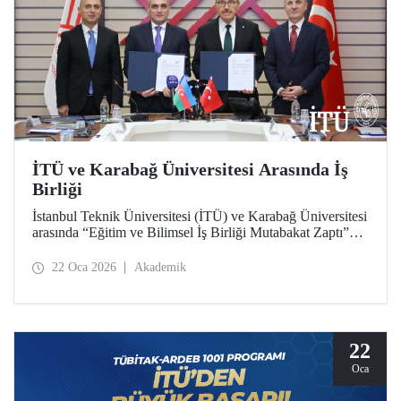
İTÜ ve Karabağ Üniversitesi Arasında İş
Birliği
İstanbul Teknik Üniversitesi (İTÜ) ve Karabağ Üniversitesi
arasında “Eğitim ve Bilimsel İş Birliği Mutabakat Zaptı”
imzalandı. Öğrenci ve akademisyen değişiminden proje ve
bilimsel çalışmalara, bilgi ve materyal paylaşımından çift
22 Oca 2026
Akademik
diploma programları geliştirilmesi ve akademik insan
kaynağına katkı verilmesine kadar uzanan geniş bir
yelpazede Türkiye ve Azerbaycan arasında
yükseköğretimde iş birliğini derinleştirmek ve bağları
güçlendirmek hedeflendi.
22
Oca