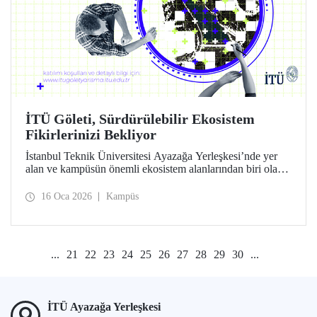
İTÜ Göleti, Sürdürülebilir Ekosistem
Fikirlerinizi Bekliyor
İstanbul Teknik Üniversitesi Ayazağa Yerleşkesi’nde yer
alan ve kampüsün önemli ekosistem alanlarından biri olan
İTÜ Göleti için sürdürülebilir ve yenilikçi fikirlerin
geliştirilmesini amaçlayan “İTÜ Göleti İçin Sürdürülebilir
16 Oca 2026
Kampüs
Gelecek” Proje Yarışması başladı.
...
21
22
23
24
25
26
27
28
29
30
...
İTÜ Ayazağa Yerleşkesi