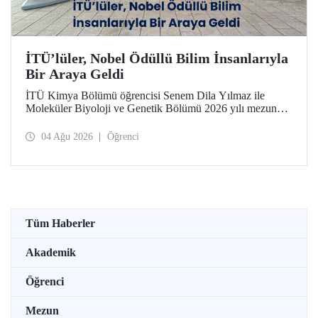
İTÜ’lüler, Nobel Ödüllü Bilim İnsanlarıyla
Bir Araya Geldi
İTÜ Kimya Bölümü öğrencisi Senem Dila Yılmaz ile
Moleküler Biyoloji ve Genetik Bölümü 2026 yılı mezunu
Elif Önel, TÜBİTAK 2224-C Yurt Dışı Bilimsel
Etkinliklere Katılım Desteği kapsamında 75’inci Lindau
04 Ağu 2026
Öğrenci
Nobel Ödüllü Bilim İnsanları Toplantısı’na katıldı.
Tüm Haberler
Akademik
Öğrenci
Mezun