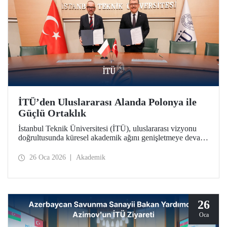
İTÜ’den Uluslararası Alanda Polonya ile
Güçlü Ortaklık
İstanbul Teknik Üniversitesi (İTÜ), uluslararası vizyonu
doğrultusunda küresel akademik ağını genişletmeye devam
ediyor. İTÜ, Polonya’nın köklü kurumlarından Gdańsk
Üniversitesi ile stratejik bir iş birliği protokolü imzalandı.
26 Oca 2026
Akademik
26
Oca