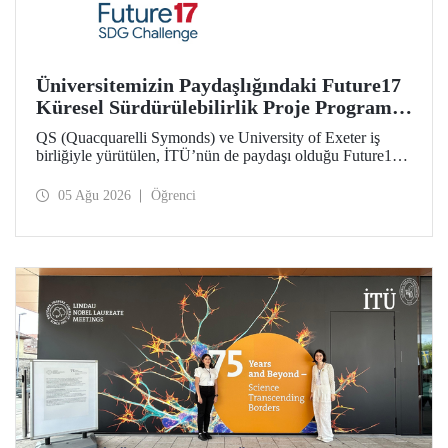
Üniversitemizin Paydaşlığındaki Future17
Küresel Sürdürülebilirlik Proje Programı,
Öğrencilerimizin Başvurularını Bekliyor
QS (Quacquarelli Symonds) ve University of Exeter iş
birliğiyle yürütülen, İTÜ’nün de paydaşı olduğu Future17
Küresel Sürdürülebilirlik Proje Programı için yeni dönem
öğrenci başvuruları açıldı. Başvurular için son gün 31
05 Ağu 2026
Öğrenci
Ağustos!