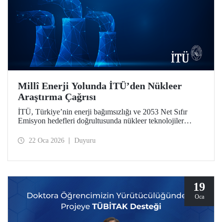
Millî Enerji Yolunda İTÜ’den Nükleer
Araştırma Çağrısı
İTÜ, Türkiye’nin enerji bağımsızlığı ve 2053 Net Sıfır
Emisyon hedefleri doğrultusunda nükleer teknolojiler
alanında iki stratejik öncelikli araştırma çağrısı başlattı.
“2026 Yılı Nükleer Teknolojiler Alanında Platform
22 Oca 2026
Duyuru
Projeleri Çağrısı” ile “Özel Çağrılı Genel Araştırma
Projeleri (ÖÇGAP) Çağrısı”, mezunumuz ve Baykar
Yönetim Kurulu Başkanı Selçuk Bayraktar’ın bağış
desteğiyle güçlendi.
19
Oca