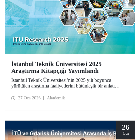
İstanbul Teknik Üniversitesi 2025
Araştırma Kitapçığı Yayımlandı
İstanbul Teknik Üniversitesi’nin 2025 yılı boyunca
yürütülen araştırma faaliyetlerini bütünleşik bir anlatı
çerçevesinde bir araya getiren İstanbul Teknik Üniversitesi
2025 Araştırma Kitapçığı (ITU Research 2025)
27 Oca 2026
Akademik
yayımlandı. Kitapçık, üniversitemizin bilimsel üretimini
yalnızca sonuçlar üzerinden değil; bu üretimi şekillendiren
düşünsel yaklaşım, disiplinler arası etkileşim ve toplumsal
sorumluluk anlayışıyla birlikte ele alıyor.
26
Oca