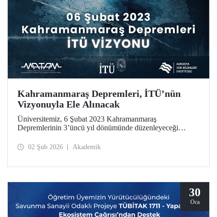
Kahramanmaraş Depremleri, İTÜ’nün
Vizyonuyla Ele Alınacak
Üniversitemiz, 6 Şubat 2023 Kahramanmaraş
Depremlerinin 3’üncü yıl dönümünde düzenleyeceği
toplantıyla sorumluluk ve etki odaklı vizyonunu, Avrasya
Yer Bilimleri Enstitüsünde 6 Şubat günü kamuoyuyla
02 Şub 2026
Akademik
paylaşıyor. Toplantıda, bir araştırma üniversitesi olarak
İTÜ’nün disiplinler arası yaklaşımı ve yenilikçi yöntemleri
kullanan bilimsel bakış açısı, fay araştırmalarından ardışık
afet tehlikelerine uzanan geniş bir yelpazede ele alınacak.
30
Oca