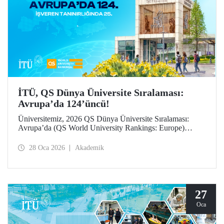
İTÜ, QS Dünya Üniversite Sıralaması:
Avrupa’da 124’üncü!
Üniversitemiz, 2026 QS Dünya Üniversite Sıralaması:
Avrupa’da (QS World University Rankings: Europe)
124’üncü sırada yer aldı. “İşveren tanınırlığı” göstergesinde
25’inci sırada konumlanan İTÜ, “yurt dışına giden değişim
28 Oca 2026
Akademik
öğrencileri” ile “öğretim üyesi başına makale sayısı”
göstergelerinde büyük ilerleme kaydetti.
27
Oca