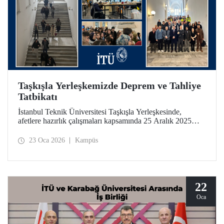
Taşkışla Yerleşkemizde Deprem ve Tahliye
Tatbikatı
İstanbul Teknik Üniversitesi Taşkışla Yerleşkesinde,
afetlere hazırlık çalışmaları kapsamında 25 Aralık 2025
tarihinde deprem ve tahliye tatbikatı düzenlendi. Tatbikat,
olası bir deprem anında bina tahliye süreçlerinin
23 Oca 2026
Kampüs
uygulanabilirliğini test etmek ve üniversitemiz
mensuplarının farkındalığını artırmak amacıyla
gerçekleştirildi.
22
Oca