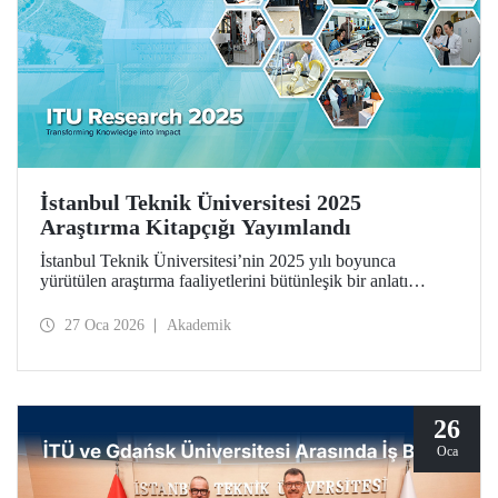
İstanbul Teknik Üniversitesi 2025
Araştırma Kitapçığı Yayımlandı
İstanbul Teknik Üniversitesi’nin 2025 yılı boyunca
yürütülen araştırma faaliyetlerini bütünleşik bir anlatı
çerçevesinde bir araya getiren İstanbul Teknik Üniversitesi
2025 Araştırma Kitapçığı (ITU Research 2025)
27 Oca 2026
Akademik
yayımlandı. Kitapçık, üniversitemizin bilimsel üretimini
yalnızca sonuçlar üzerinden değil; bu üretimi şekillendiren
düşünsel yaklaşım, disiplinler arası etkileşim ve toplumsal
sorumluluk anlayışıyla birlikte ele alıyor.
26
Oca