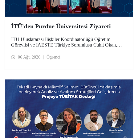
İTÜ’den Purdue Üniversitesi Ziyareti
İTÜ Uluslararası İlişkiler Koordinatörlüğü Öğretim
Görevlisi ve IAESTE Türkiye Sorumlusu Cahit Okan,
akademik ilişkileri ve iş birliğini geliştirmek amacıyla 20-27
Temmuz tarihlerinde ABD’de dünyanın önde gelen
06 Ağu 2026
Öğrenci
araştırma üniversitelerinden Purdue Üniversitesi başta
olmak üzere bir dizi ziyarette bulundu.