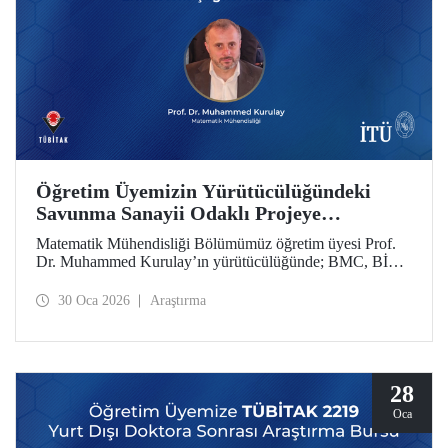
Öğretim Üyemizin Yürütücülüğündeki
Savunma Sanayii Odaklı Projeye
TÜBİTAK 1711 - Yapay Zekâ Ekosistem
Matematik Mühendisliği Bölümümüz öğretim üyesi Prof.
Çağrısı’ndan Destek
Dr. Muhammed Kurulay’ın yürütücülüğünde; BMC, BİAS
Mühendislik ve İTÜ’nün oluşturduğu bir konsorsiyum
tarafından hazırlanan proje, TÜBİTAK 1711 - Yapay Zekâ
30 Oca 2026
Araştırma
Ekosistem Çağrısı kapsamında desteklenmeye hak kazandı.
28
Oca