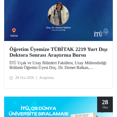
Öğretim Üyemize TÜBİTAK 2219 Yurt Dışı
Doktora Sonrası Araştırma Bursu
İTÜ Uçak ve Uzay Bilimleri Fakültesi, Uzay Mühendisliği
Bölümü Öğretim Üyesi Doç. Dr. Demet Balkan,
TÜBİTAK 2219 Yurt Dışı Doktora Sonrası Araştırma Burs
Programı’nın 2025 yılı 1’inci dönem çağrısı kapsamında
28 Oca 2026
Araştırma
desteklenmeye hak kazandı.
28
Oca