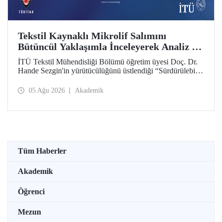
Tekstil Kaynaklı Mikrolif Salımını
Bütüncül Yaklaşımla İnceleyerek Analiz ve
Azaltım Stratejileri Geliştirecek Projeye
İTÜ Tekstil Mühendisliği Bölümü öğretim üyesi Doç. Dr.
TÜBİTAK Desteği
Hande Sezgin'in yürütücülüğünü üstlendiği “Sürdürülebilir
Pamuk ve Polyester Esaslı Tekstil Ürünlerinde Kullanım
Koşullarına Bağlı Mikrolif Salımı: Aşınma, UV Maruziyeti
05 Ağu 2026
Akademik
ve Yıkama Döngülerinin Bütünsel Analizi ve Azaltım
Stratejilerinin Geliştirilmesi” başlıklı proje, TÜBİTAK
2515 – COST Aksiyon Üyeleri Ar-Ge Destek Programı
kapsamında desteklenmeye hak kazandı.
Tüm Haberler
Akademik
Öğrenci
Mezun