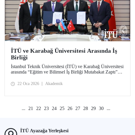
İTÜ ve Karabağ Üniversitesi Arasında İş
Birliği
İstanbul Teknik Üniversitesi (İTÜ) ve Karabağ Üniversitesi
arasında “Eğitim ve Bilimsel İş Birliği Mutabakat Zaptı”
imzalandı. Öğrenci ve akademisyen değişiminden proje ve
bilimsel çalışmalara, bilgi ve materyal paylaşımından çift
22 Oca 2026
Akademik
diploma programları geliştirilmesi ve akademik insan
kaynağına katkı verilmesine kadar uzanan geniş bir
yelpazede Türkiye ve Azerbaycan arasında
yükseköğretimde iş birliğini derinleştirmek ve bağları
...
21
22
23
24
25
26
27
28
29
30
...
güçlendirmek hedeflendi.
İTÜ Ayazağa Yerleşkesi