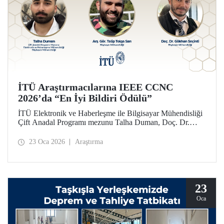
İTÜ Araştırmacılarına IEEE CCNC
2026’da “En İyi Bildiri Ödülü”
İTÜ Elektronik ve Haberleşme ile Bilgisayar Mühendisliği
Çift Anadal Programı mezunu Talha Duman, Doç. Dr.
Gökhan Seçinti danışmanlığındaki lisans bitirme projesi
kapsamında, Arş. Gör. Talip Tolga Sarı ile birlikte sunduğu
23 Oca 2026
Araştırma
çalışmayla IEEE CCNC 2026’da “En İyi Bildiri” ödülünü
kazandı.
23
Oca