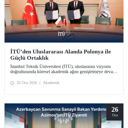
İTÜ’den Uluslararası Alanda Polonya ile
Güçlü Ortaklık
İstanbul Teknik Üniversitesi (İTÜ), uluslararası vizyonu
doğrultusunda küresel akademik ağını genişletmeye devam
ediyor. İTÜ, Polonya’nın köklü kurumlarından Gdańsk
Üniversitesi ile stratejik bir iş birliği protokolü imzalandı.
26 Oca 2026
Akademik
26
Oca