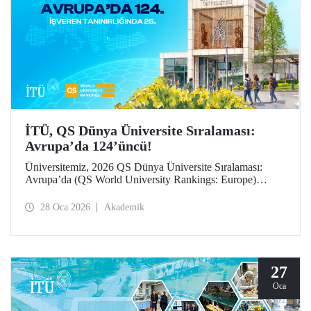
İTÜ, QS Dünya Üniversite Sıralaması:
Avrupa’da 124’üncü!
Üniversitemiz, 2026 QS Dünya Üniversite Sıralaması:
Avrupa’da (QS World University Rankings: Europe)
124’üncü sırada yer aldı. “İşveren tanınırlığı” göstergesinde
25’inci sırada konumlanan İTÜ, “yurt dışına giden değişim
28 Oca 2026
Akademik
öğrencileri” ile “öğretim üyesi başına makale sayısı”
göstergelerinde büyük ilerleme kaydetti.
27
Oca