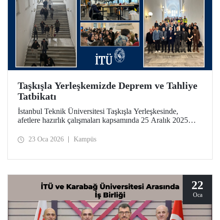
Taşkışla Yerleşkemizde Deprem ve Tahliye
Tatbikatı
İstanbul Teknik Üniversitesi Taşkışla Yerleşkesinde,
afetlere hazırlık çalışmaları kapsamında 25 Aralık 2025
tarihinde deprem ve tahliye tatbikatı düzenlendi. Tatbikat,
olası bir deprem anında bina tahliye süreçlerinin
23 Oca 2026
Kampüs
uygulanabilirliğini test etmek ve üniversitemiz
mensuplarının farkındalığını artırmak amacıyla
gerçekleştirildi.
22
Oca