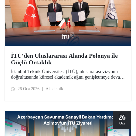
İTÜ’den Uluslararası Alanda Polonya ile
Güçlü Ortaklık
İstanbul Teknik Üniversitesi (İTÜ), uluslararası vizyonu
doğrultusunda küresel akademik ağını genişletmeye devam
ediyor. İTÜ, Polonya’nın köklü kurumlarından Gdańsk
Üniversitesi ile stratejik bir iş birliği protokolü imzalandı.
26 Oca 2026
Akademik
26
Oca