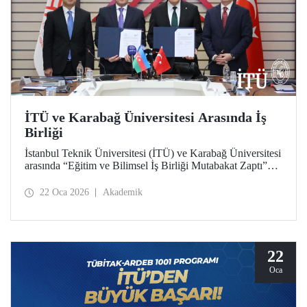
İTÜ ve Karabağ Üniversitesi Arasında İş
Birliği
İstanbul Teknik Üniversitesi (İTÜ) ve Karabağ Üniversitesi
arasında “Eğitim ve Bilimsel İş Birliği Mutabakat Zaptı”
imzalandı. Öğrenci ve akademisyen değişiminden proje ve
bilimsel çalışmalara, bilgi ve materyal paylaşımından çift
22 Oca 2026
Akademik
diploma programları geliştirilmesi ve akademik insan
kaynağına katkı verilmesine kadar uzanan geniş bir
yelpazede Türkiye ve Azerbaycan arasında
yükseköğretimde iş birliğini derinleştirmek ve bağları
güçlendirmek hedeflendi.
22
Oca