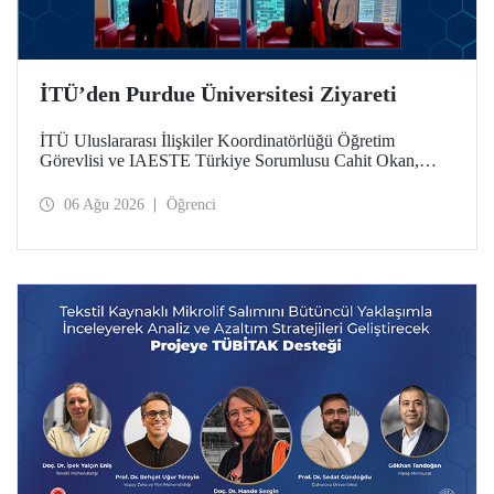
İTÜ’den Purdue Üniversitesi Ziyareti
İTÜ Uluslararası İlişkiler Koordinatörlüğü Öğretim
Görevlisi ve IAESTE Türkiye Sorumlusu Cahit Okan,
akademik ilişkileri ve iş birliğini geliştirmek amacıyla 20-27
Temmuz tarihlerinde ABD’de dünyanın önde gelen
06 Ağu 2026
Öğrenci
araştırma üniversitelerinden Purdue Üniversitesi başta
olmak üzere bir dizi ziyarette bulundu.