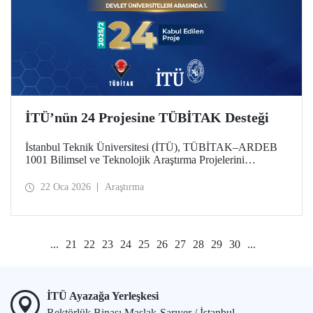
İTÜ’nün 24 Projesine TÜBİTAK Desteği
İstanbul Teknik Üniversitesi (İTÜ), TÜBİTAK–ARDEB
1001 Bilimsel ve Teknolojik Araştırma Projelerini
Destekleme Programı 2025 yılı 2’nci Dönem
değerlendirme sonuçlarına göre 24 projesiyle
22 Oca 2026
Araştırma
desteklenmeye hak kazanarak önemli bir başarıya imza attı.
Üniversitemiz, bu sayıyla devlet üniversiteleri arasında ilk
sırada konumlandı.
...
21
22
23
24
25
26
27
28
29
30
...
İTÜ Ayazağa Yerleşkesi
Rektörlük Binası Maslak-Sarıyer / İstanbul