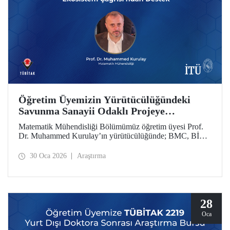
Öğretim Üyemizin Yürütücülüğündeki
Savunma Sanayii Odaklı Projeye
TÜBİTAK 1711 - Yapay Zekâ Ekosistem
Matematik Mühendisliği Bölümümüz öğretim üyesi Prof.
Çağrısı’ndan Destek
Dr. Muhammed Kurulay’ın yürütücülüğünde; BMC, BİAS
Mühendislik ve İTÜ’nün oluşturduğu bir konsorsiyum
tarafından hazırlanan proje, TÜBİTAK 1711 - Yapay Zekâ
30 Oca 2026
Araştırma
Ekosistem Çağrısı kapsamında desteklenmeye hak kazandı.
28
Oca