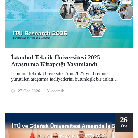
İstanbul Teknik Üniversitesi 2025
Araştırma Kitapçığı Yayımlandı
İstanbul Teknik Üniversitesi’nin 2025 yılı boyunca
yürütülen araştırma faaliyetlerini bütünleşik bir anlatı
çerçevesinde bir araya getiren İstanbul Teknik Üniversitesi
2025 Araştırma Kitapçığı (ITU Research 2025)
27 Oca 2026
Akademik
yayımlandı. Kitapçık, üniversitemizin bilimsel üretimini
yalnızca sonuçlar üzerinden değil; bu üretimi şekillendiren
düşünsel yaklaşım, disiplinler arası etkileşim ve toplumsal
sorumluluk anlayışıyla birlikte ele alıyor.
26
Oca