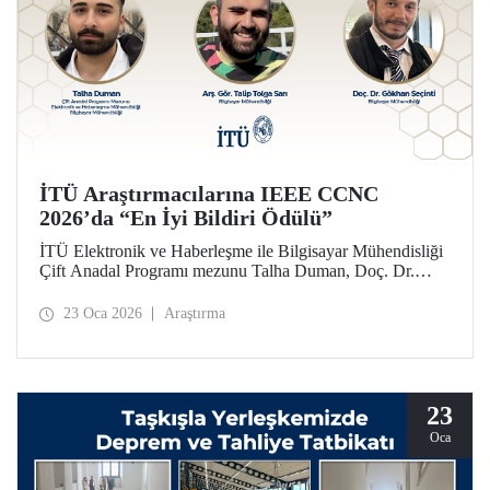
İTÜ Araştırmacılarına IEEE CCNC
2026’da “En İyi Bildiri Ödülü”
İTÜ Elektronik ve Haberleşme ile Bilgisayar Mühendisliği
Çift Anadal Programı mezunu Talha Duman, Doç. Dr.
Gökhan Seçinti danışmanlığındaki lisans bitirme projesi
kapsamında, Arş. Gör. Talip Tolga Sarı ile birlikte sunduğu
23 Oca 2026
Araştırma
çalışmayla IEEE CCNC 2026’da “En İyi Bildiri” ödülünü
kazandı.
23
Oca