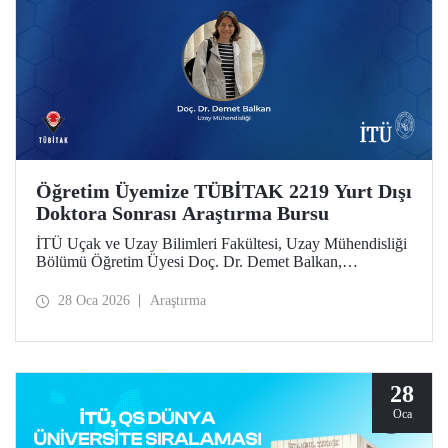
Öğretim Üyemize TÜBİTAK 2219 Yurt Dışı
Doktora Sonrası Araştırma Bursu
İTÜ Uçak ve Uzay Bilimleri Fakültesi, Uzay Mühendisliği
Bölümü Öğretim Üyesi Doç. Dr. Demet Balkan,
TÜBİTAK 2219 Yurt Dışı Doktora Sonrası Araştırma Burs
Programı’nın 2025 yılı 1’inci dönem çağrısı kapsamında
28 Oca 2026
Araştırma
desteklenmeye hak kazandı.
28
Oca