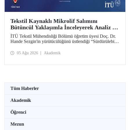
Tekstil Kaynaklı Mikrolif Salımını
Bütüncül Yaklaşımla İnceleyerek Analiz ve
Azaltım Stratejileri Geliştirecek Projeye
İTÜ Tekstil Mühendisliği Bölümü öğretim üyesi Doç. Dr.
TÜBİTAK Desteği
Hande Sezgin'in yürütücülüğünü üstlendiği “Sürdürülebilir
Pamuk ve Polyester Esaslı Tekstil Ürünlerinde Kullanım
Koşullarına Bağlı Mikrolif Salımı: Aşınma, UV Maruziyeti
05 Ağu 2026
Akademik
ve Yıkama Döngülerinin Bütünsel Analizi ve Azaltım
Stratejilerinin Geliştirilmesi” başlıklı proje, TÜBİTAK
2515 – COST Aksiyon Üyeleri Ar-Ge Destek Programı
kapsamında desteklenmeye hak kazandı.
Tüm Haberler
Akademik
Öğrenci
Mezun