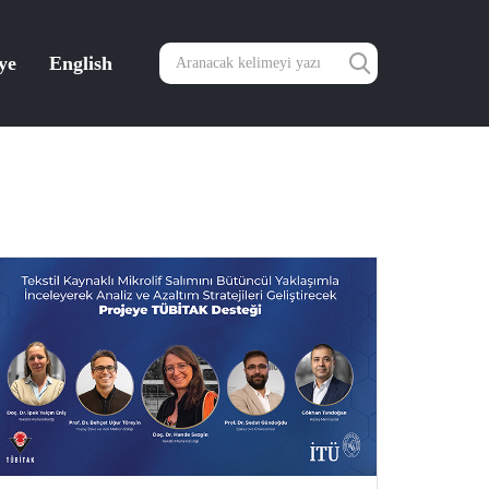
ye
English