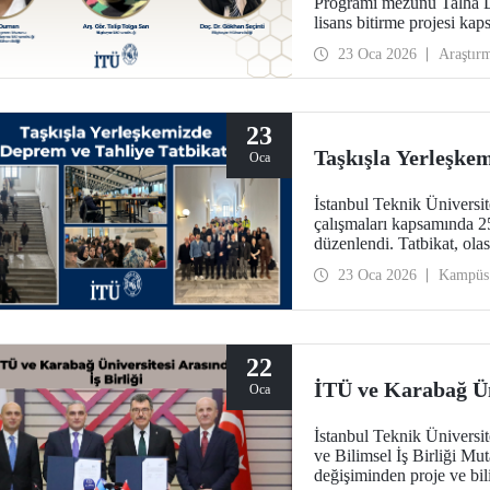
Programı mezunu Talha D
lisans bitirme projesi kap
sunduğu çalışmayla IEEE
23 Oca 2026
Araştır
23
Taşkışla Yerleşke
Oca
İstanbul Teknik Üniversite
çalışmaları kapsamında 25
düzenlendi. Tatbikat, olas
uygulanabilirliğini test e
23 Oca 2026
Kampüs
artırmak amacıyla gerçekle
22
İTÜ ve Karabağ Üni
Oca
İstanbul Teknik Üniversit
ve Bilimsel İş Birliği M
değişiminden proje ve bil