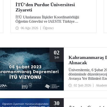
İTÜ’den Purdue Üniversitesi
Ziyareti
İTÜ Uluslararası İlişkiler Koordinatörlüğü
Öğretim Görevlisi ve IAESTE Türkiye
Sorumlusu Cahit Okan, akademik ilişkileri ve iş
06 Ağu 2026
Öğrenci
birliğini geliştirmek amacıyla 20-27 Temmuz
tarihlerinde ABD’de dünyanın önde gelen
araştırma üniversitelerinden Purdue Üniversitesi
başta olmak üzere bir dizi ziyarette bulundu.
02
Kahramanmaraş De
Şub
Alınacak
Üniversitemiz, 6 Şubat 
dönümünde düzenleyeceği 
Avrasya Yer Bilimleri En
Toplantıda, bir araştırma 
02 Şub 2026
Akadem
yaklaşımı ve yenilikçi yön
araştırmalarından ardışık 
alınacak.
30