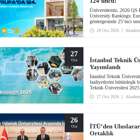
124’üncü!
Üniversitemiz, 2026 QS 
University Rankings: Euro
göstergesinde 25’inci sı
öğrencileri” ile “öğretim
28 Oca 2026
Akadem
ilerleme kaydetti.
27
İstanbul Teknik Ün
Oca
Yayımlandı
İstanbul Teknik Üniversit
faaliyetlerini bütünleşik b
Teknik Üniversitesi 2025
yayımlandı. Kitapçık, üni
27 Oca 2026
Akadem
üzerinden değil; bu üretim
etkileşim ve toplumsal sor
26
İTÜ’den Uluslarar
Oca
Ortaklık