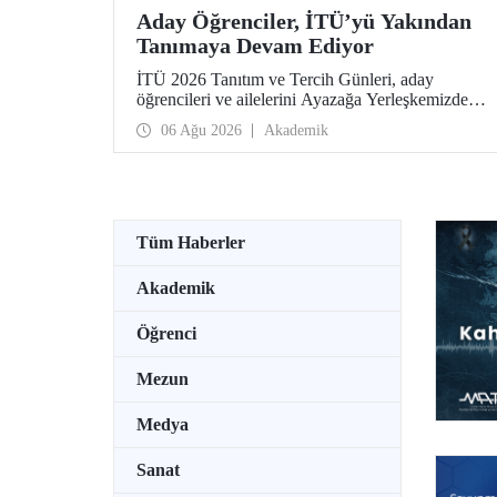
Aday Öğrenciler, İTÜ’yü Yakından
Tanımaya Devam Ediyor
İTÜ 2026 Tanıtım ve Tercih Günleri, aday
öğrencileri ve ailelerini Ayazağa Yerleşkemizde
ağırlamaya devam ediyor. Tanıtım ve Tercih
06 Ağu 2026
Akademik
Günleri 7 Ağustos’ta tamamlanacak, ilgili fakülte
ve birimler adaylara bilgi vermeye devam edecek.
Tüm Haberler
Akademik
Öğrenci
Mezun
Medya
Sanat