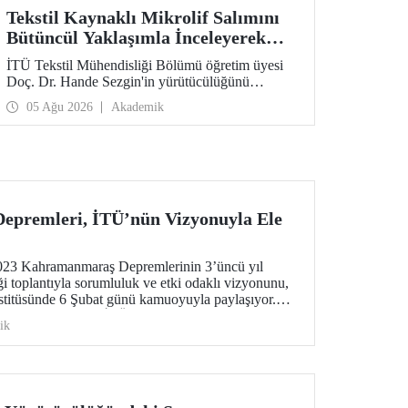
Tekstil Kaynaklı Mikrolif Salımını
Bütüncül Yaklaşımla İnceleyerek
Analiz ve Azaltım Stratejileri
İTÜ Tekstil Mühendisliği Bölümü öğretim üyesi
Geliştirecek Projeye TÜBİTAK
Doç. Dr. Hande Sezgin'in yürütücülüğünü
Desteği
üstlendiği “Sürdürülebilir Pamuk ve Polyester
05 Ağu 2026
Akademik
Esaslı Tekstil Ürünlerinde Kullanım Koşullarına
Bağlı Mikrolif Salımı: Aşınma, UV Maruziyeti ve
Yıkama Döngülerinin Bütünsel Analizi ve
Azaltım Stratejilerinin Geliştirilmesi” başlıklı
proje, TÜBİTAK 2515 – COST Aksiyon Üyeleri
Ar-Ge Destek Programı kapsamında
desteklenmeye hak kazandı.
premleri, İTÜ’nün Vizyonuyla Ele
2023 Kahramanmaraş Depremlerinin 3’üncü yıl
toplantıyla sorumluluk ve etki odaklı vizyonunu,
stitüsünde 6 Şubat günü kamuoyuyla paylaşıyor.
üniversitesi olarak İTÜ’nün disiplinler arası
ik
temleri kullanan bilimsel bakış açısı, fay
afet tehlikelerine uzanan geniş bir yelpazede ele