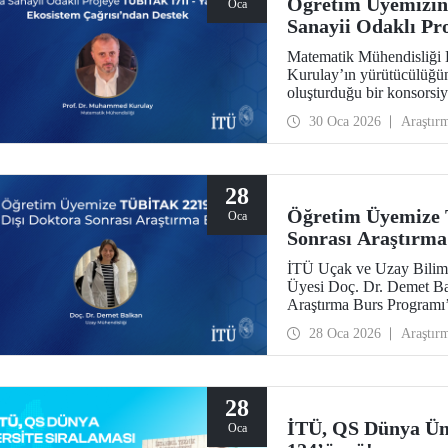
Öğretim Üyemizin
Oca
Sanayii Odaklı P
Ekosistem Çağrısı
Matematik Mühendisliği
Kurulay’ın yürütücülüğ
oluşturduğu bir konsors
Yapay Zekâ Ekosistem Ça
30 Oca 2026
Araştır
28
Öğretim Üyemize 
Oca
Sonrası Araştırma
İTÜ Uçak ve Uzay Biliml
Üyesi Doç. Dr. Demet B
Araştırma Burs Programı’
desteklenmeye hak kazan
28 Oca 2026
Araştır
28
İTÜ, QS Dünya Üni
Oca