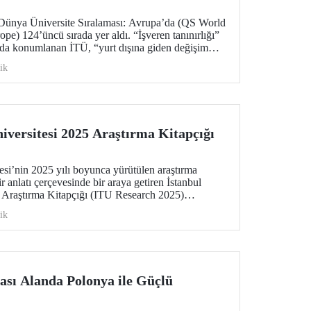
Dünya Üniversite Sıralaması: Avrupa’da (QS World
pe) 124’üncü sırada yer aldı. “İşveren tanınırlığı”
rada konumlanan İTÜ, “yurt dışına giden değişim
 üyesi başına makale sayısı” göstergelerinde büyük
ik
iversitesi 2025 Araştırma Kitapçığı
esi’nin 2025 yılı boyunca yürütülen araştırma
ir anlatı çerçevesinde bir araya getiren İstanbul
 Araştırma Kitapçığı (ITU Research 2025)
versitemizin bilimsel üretimini yalnızca sonuçlar
ik
i şekillendiren düşünsel yaklaşım, disiplinler arası
umluluk anlayışıyla birlikte ele alıyor.
ası Alanda Polonya ile Güçlü