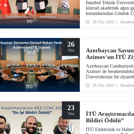
İstanbul Teknik Üniversit
küresel akademik ağını g
kurumlarından Gdańsk Ünive
imzalandı.
26 Oca 2026
Akadem
26
Azerbaycan Savun
Oca
Azimov'un İTÜ Zi
Azerbaycan Cumhuriyeti
Azimov ile beraberindeki
Üniversitesine bir ziyaret
26 Oca 2026
Akadem
23
İTÜ Araştırmacıl
Oca
Bildiri Ödülü”
İTÜ Elektronik ve Haberl