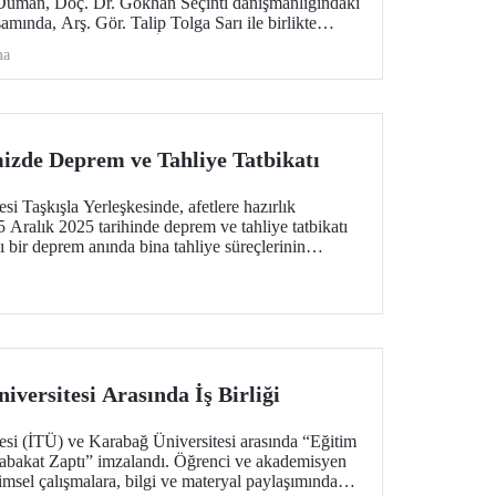
uman, Doç. Dr. Gökhan Seçinti danışmanlığındaki
samında, Arş. Gör. Talip Tolga Sarı ile birlikte
 CCNC 2026’da “En İyi Bildiri” ödülünü kazandı.
ma
mizde Deprem ve Tahliye Tatbikatı
si Taşkışla Yerleşkesinde, afetlere hazırlık
 Aralık 2025 tarihinde deprem ve tahliye tatbikatı
ı bir deprem anında bina tahliye süreçlerinin
tmek ve üniversitemiz mensuplarının farkındalığını
ştirildi.
versitesi Arasında İş Birliği
esi (İTÜ) ve Karabağ Üniversitesi arasında “Eğitim
utabakat Zaptı” imzalandı. Öğrenci ve akademisyen
imsel çalışmalara, bilgi ve materyal paylaşımından