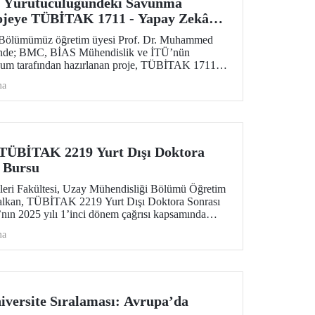
 Yürütücülüğündeki Savunma
rojeye TÜBİTAK 1711 - Yapay Zekâ
’ndan Destek
 Bölümümüz öğretim üyesi Prof. Dr. Muhammed
ünde; BMC, BİAS Mühendislik ve İTÜ’nün
iyum tarafından hazırlanan proje, TÜBİTAK 1711 -
ğrısı kapsamında desteklenmeye hak kazandı.
ma
TÜBİTAK 2219 Yurt Dışı Doktora
 Bursu
eri Fakültesi, Uzay Mühendisliği Bölümü Öğretim
alkan, TÜBİTAK 2219 Yurt Dışı Doktora Sonrası
nın 2025 yılı 1’inci dönem çağrısı kapsamında
dı.
ma
versite Sıralaması: Avrupa’da