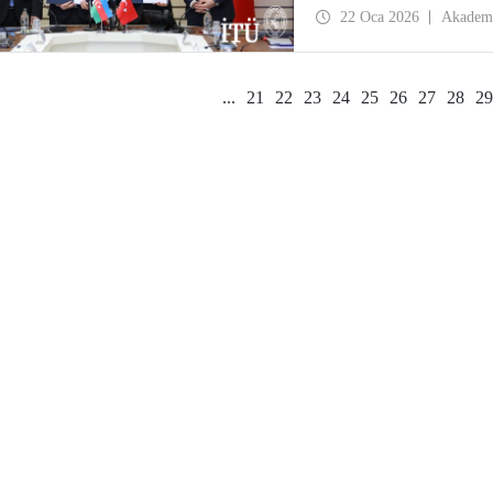
çift diploma programları 
22 Oca 2026
Akadem
verilmesine kadar uzanan
arasında yükseköğretimde 
hedeflendi.
...
21
22
23
24
25
26
27
28
29