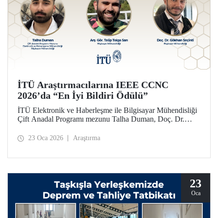
İTÜ Araştırmacılarına IEEE CCNC
2026’da “En İyi Bildiri Ödülü”
İTÜ Elektronik ve Haberleşme ile Bilgisayar Mühendisliği
Çift Anadal Programı mezunu Talha Duman, Doç. Dr.
Gökhan Seçinti danışmanlığındaki lisans bitirme projesi
kapsamında, Arş. Gör. Talip Tolga Sarı ile birlikte sunduğu
23 Oca 2026
Araştırma
çalışmayla IEEE CCNC 2026’da “En İyi Bildiri” ödülünü
kazandı.
23
Oca