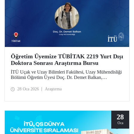
Öğretim Üyemize TÜBİTAK 2219 Yurt Dışı
Doktora Sonrası Araştırma Bursu
İTÜ Uçak ve Uzay Bilimleri Fakültesi, Uzay Mühendisliği
Bölümü Öğretim Üyesi Doç. Dr. Demet Balkan,
TÜBİTAK 2219 Yurt Dışı Doktora Sonrası Araştırma Burs
Programı’nın 2025 yılı 1’inci dönem çağrısı kapsamında
28 Oca 2026
Araştırma
desteklenmeye hak kazandı.
28
Oca