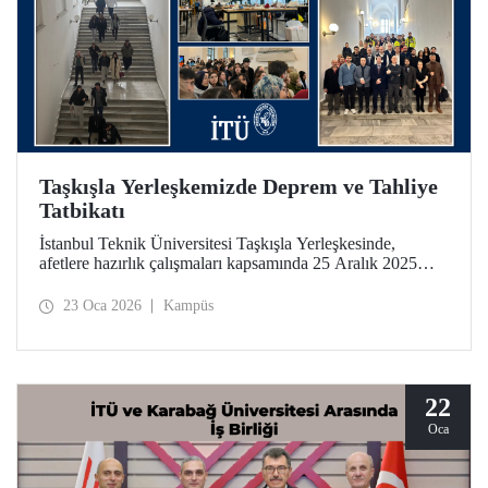
Taşkışla Yerleşkemizde Deprem ve Tahliye
Tatbikatı
İstanbul Teknik Üniversitesi Taşkışla Yerleşkesinde,
afetlere hazırlık çalışmaları kapsamında 25 Aralık 2025
tarihinde deprem ve tahliye tatbikatı düzenlendi. Tatbikat,
olası bir deprem anında bina tahliye süreçlerinin
23 Oca 2026
Kampüs
uygulanabilirliğini test etmek ve üniversitemiz
mensuplarının farkındalığını artırmak amacıyla
gerçekleştirildi.
22
Oca