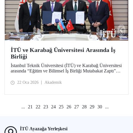
İTÜ ve Karabağ Üniversitesi Arasında İş
Birliği
İstanbul Teknik Üniversitesi (İTÜ) ve Karabağ Üniversitesi
arasında “Eğitim ve Bilimsel İş Birliği Mutabakat Zaptı”
imzalandı. Öğrenci ve akademisyen değişiminden proje ve
bilimsel çalışmalara, bilgi ve materyal paylaşımından çift
22 Oca 2026
Akademik
diploma programları geliştirilmesi ve akademik insan
kaynağına katkı verilmesine kadar uzanan geniş bir
yelpazede Türkiye ve Azerbaycan arasında
yükseköğretimde iş birliğini derinleştirmek ve bağları
...
21
22
23
24
25
26
27
28
29
30
...
güçlendirmek hedeflendi.
İTÜ Ayazağa Yerleşkesi