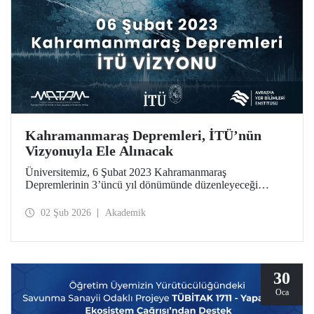
Kahramanmaraş Depremleri, İTÜ’nün
Vizyonuyla Ele Alınacak
Üniversitemiz, 6 Şubat 2023 Kahramanmaraş
Depremlerinin 3’üncü yıl dönümünde düzenleyeceği
toplantıyla sorumluluk ve etki odaklı vizyonunu, Avrasya
Yer Bilimleri Enstitüsünde 6 Şubat günü kamuoyuyla
02 Şub 2026
Akademik
paylaşıyor. Toplantıda, bir araştırma üniversitesi olarak
İTÜ’nün disiplinler arası yaklaşımı ve yenilikçi yöntemleri
kullanan bilimsel bakış açısı, fay araştırmalarından ardışık
afet tehlikelerine uzanan geniş bir yelpazede ele alınacak.
30
Oca