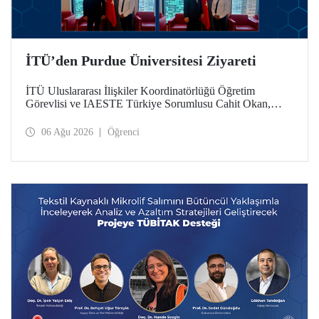
İTÜ’den Purdue Üniversitesi Ziyareti
İTÜ Uluslararası İlişkiler Koordinatörlüğü Öğretim
Görevlisi ve IAESTE Türkiye Sorumlusu Cahit Okan,
akademik ilişkileri ve iş birliğini geliştirmek amacıyla 20-27
Temmuz tarihlerinde ABD’de dünyanın önde gelen
06 Ağu 2026
Öğrenci
araştırma üniversitelerinden Purdue Üniversitesi başta
olmak üzere bir dizi ziyarette bulundu.