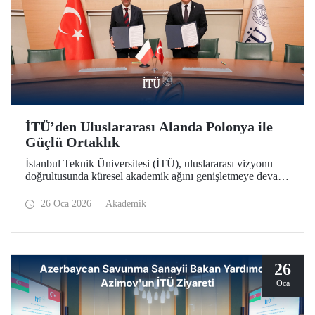
İTÜ’den Uluslararası Alanda Polonya ile
Güçlü Ortaklık
İstanbul Teknik Üniversitesi (İTÜ), uluslararası vizyonu
doğrultusunda küresel akademik ağını genişletmeye devam
ediyor. İTÜ, Polonya’nın köklü kurumlarından Gdańsk
Üniversitesi ile stratejik bir iş birliği protokolü imzalandı.
26 Oca 2026
Akademik
26
Oca