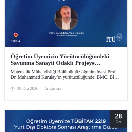
Öğretim Üyemizin Yürütücülüğündeki
Savunma Sanayii Odaklı Projeye
TÜBİTAK 1711 - Yapay Zekâ Ekosistem
Matematik Mühendisliği Bölümümüz öğretim üyesi Prof.
Çağrısı’ndan Destek
Dr. Muhammed Kurulay’ın yürütücülüğünde; BMC, BİAS
Mühendislik ve İTÜ’nün oluşturduğu bir konsorsiyum
tarafından hazırlanan proje, TÜBİTAK 1711 - Yapay Zekâ
30 Oca 2026
Araştırma
Ekosistem Çağrısı kapsamında desteklenmeye hak kazandı.
28
Oca