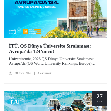
İTÜ, QS Dünya Üniversite Sıralaması:
Avrupa’da 124’üncü!
Üniversitemiz, 2026 QS Dünya Üniversite Sıralaması:
Avrupa’da (QS World University Rankings: Europe)
124’üncü sırada yer aldı. “İşveren tanınırlığı” göstergesinde
25’inci sırada konumlanan İTÜ, “yurt dışına giden değişim
28 Oca 2026
Akademik
öğrencileri” ile “öğretim üyesi başına makale sayısı”
göstergelerinde büyük ilerleme kaydetti.
27
Oca