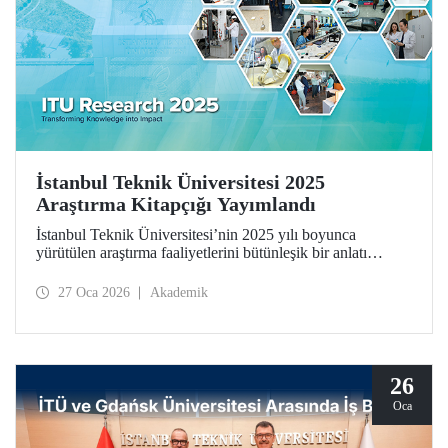
İstanbul Teknik Üniversitesi 2025
Araştırma Kitapçığı Yayımlandı
İstanbul Teknik Üniversitesi’nin 2025 yılı boyunca
yürütülen araştırma faaliyetlerini bütünleşik bir anlatı
çerçevesinde bir araya getiren İstanbul Teknik Üniversitesi
2025 Araştırma Kitapçığı (ITU Research 2025)
27 Oca 2026
Akademik
yayımlandı. Kitapçık, üniversitemizin bilimsel üretimini
yalnızca sonuçlar üzerinden değil; bu üretimi şekillendiren
düşünsel yaklaşım, disiplinler arası etkileşim ve toplumsal
sorumluluk anlayışıyla birlikte ele alıyor.
26
Oca