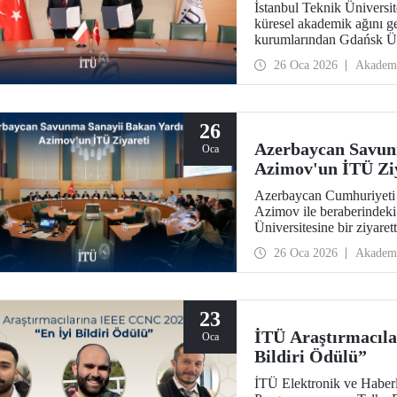
İstanbul Teknik Üniversit
küresel akademik ağını g
kurumlarından Gdańsk Ünive
imzalandı.
26 Oca 2026
Akadem
26
Azerbaycan Savun
Oca
Azimov'un İTÜ Zi
Azerbaycan Cumhuriyeti
Azimov ile beraberindeki
Üniversitesine bir ziyaret
26 Oca 2026
Akadem
23
İTÜ Araştırmacıl
Oca
Bildiri Ödülü”
İTÜ Elektronik ve Haberl