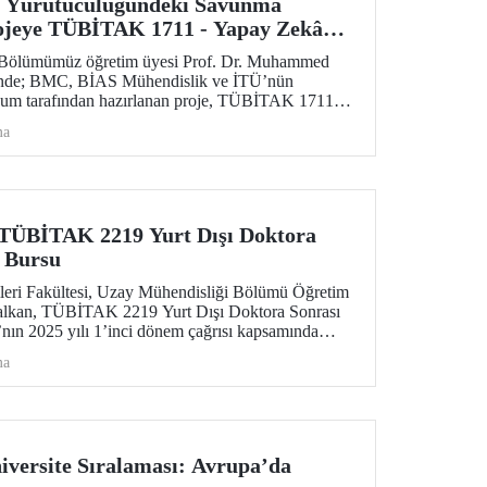
 Yürütücülüğündeki Savunma
rojeye TÜBİTAK 1711 - Yapay Zekâ
’ndan Destek
 Bölümümüz öğretim üyesi Prof. Dr. Muhammed
ünde; BMC, BİAS Mühendislik ve İTÜ’nün
iyum tarafından hazırlanan proje, TÜBİTAK 1711 -
ğrısı kapsamında desteklenmeye hak kazandı.
ma
TÜBİTAK 2219 Yurt Dışı Doktora
 Bursu
eri Fakültesi, Uzay Mühendisliği Bölümü Öğretim
alkan, TÜBİTAK 2219 Yurt Dışı Doktora Sonrası
nın 2025 yılı 1’inci dönem çağrısı kapsamında
dı.
ma
versite Sıralaması: Avrupa’da