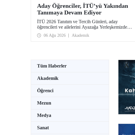
Aday Öğrenciler, İTÜ’yü Yakından
Tanımaya Devam Ediyor
İTÜ 2026 Tanıtım ve Tercih Günleri, aday
öğrencileri ve ailelerini Ayazağa Yerleşkemizde
ağırlamaya devam ediyor. Tanıtım ve Tercih
06 Ağu 2026
Akademik
Günleri 7 Ağustos’ta tamamlanacak, ilgili fakülte
ve birimler adaylara bilgi vermeye devam edecek.
Tüm Haberler
Akademik
Öğrenci
Mezun
Medya
Sanat