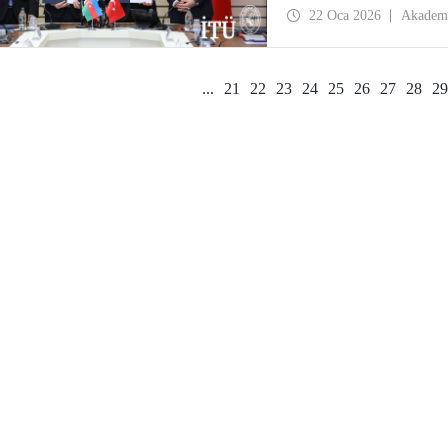
çift diploma programları 
22 Oca 2026
Akadem
verilmesine kadar uzanan
arasında yükseköğretimde 
hedeflendi.
...
21
22
23
24
25
26
27
28
29