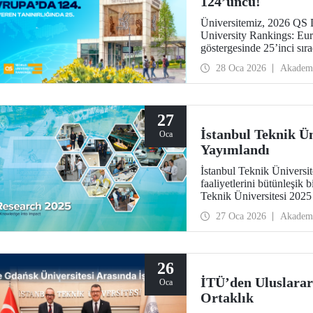
124’üncü!
Üniversitemiz, 2026 QS 
University Rankings: Euro
göstergesinde 25’inci sı
öğrencileri” ile “öğretim
28 Oca 2026
Akadem
ilerleme kaydetti.
27
İstanbul Teknik Ün
Oca
Yayımlandı
İstanbul Teknik Üniversit
faaliyetlerini bütünleşik b
Teknik Üniversitesi 2025
yayımlandı. Kitapçık, üni
27 Oca 2026
Akadem
üzerinden değil; bu üretim
etkileşim ve toplumsal sor
26
İTÜ’den Uluslarar
Oca
Ortaklık