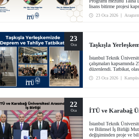
Programı mezunu Talha D
lisans bitirme projesi kap
sunduğu çalışmayla IEEE
23 Oca 2026
Araştır
23
Taşkışla Yerleşke
Oca
İstanbul Teknik Üniversite
çalışmaları kapsamında 25
düzenlendi. Tatbikat, olas
uygulanabilirliğini test e
23 Oca 2026
Kampüs
artırmak amacıyla gerçekle
22
İTÜ ve Karabağ Üni
Oca
İstanbul Teknik Üniversit
ve Bilimsel İş Birliği M
değişiminden proje ve bil