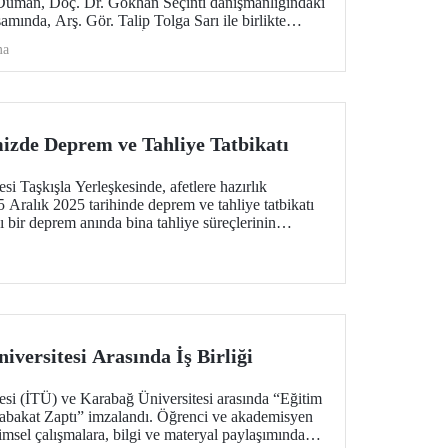
uman, Doç. Dr. Gökhan Seçinti danışmanlığındaki
samında, Arş. Gör. Talip Tolga Sarı ile birlikte
 CCNC 2026’da “En İyi Bildiri” ödülünü kazandı.
ma
mizde Deprem ve Tahliye Tatbikatı
si Taşkışla Yerleşkesinde, afetlere hazırlık
 Aralık 2025 tarihinde deprem ve tahliye tatbikatı
ı bir deprem anında bina tahliye süreçlerinin
tmek ve üniversitemiz mensuplarının farkındalığını
ştirildi.
versitesi Arasında İş Birliği
esi (İTÜ) ve Karabağ Üniversitesi arasında “Eğitim
utabakat Zaptı” imzalandı. Öğrenci ve akademisyen
imsel çalışmalara, bilgi ve materyal paylaşımından