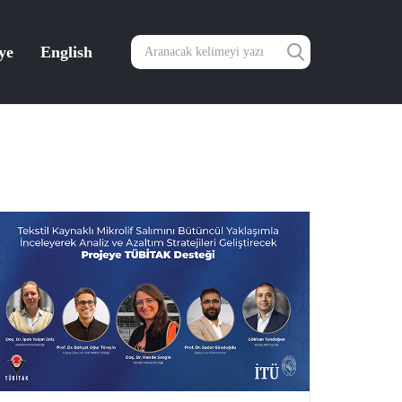
ye
English