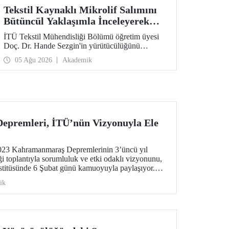
Tekstil Kaynaklı Mikrolif Salımını
Bütüncül Yaklaşımla İnceleyerek
Analiz ve Azaltım Stratejileri
İTÜ Tekstil Mühendisliği Bölümü öğretim üyesi
Geliştirecek Projeye TÜBİTAK
Doç. Dr. Hande Sezgin'in yürütücülüğünü
Desteği
üstlendiği “Sürdürülebilir Pamuk ve Polyester
05 Ağu 2026
Akademik
Esaslı Tekstil Ürünlerinde Kullanım Koşullarına
Bağlı Mikrolif Salımı: Aşınma, UV Maruziyeti ve
Yıkama Döngülerinin Bütünsel Analizi ve
Azaltım Stratejilerinin Geliştirilmesi” başlıklı
proje, TÜBİTAK 2515 – COST Aksiyon Üyeleri
Ar-Ge Destek Programı kapsamında
desteklenmeye hak kazandı.
premleri, İTÜ’nün Vizyonuyla Ele
2023 Kahramanmaraş Depremlerinin 3’üncü yıl
toplantıyla sorumluluk ve etki odaklı vizyonunu,
stitüsünde 6 Şubat günü kamuoyuyla paylaşıyor.
üniversitesi olarak İTÜ’nün disiplinler arası
ik
temleri kullanan bilimsel bakış açısı, fay
afet tehlikelerine uzanan geniş bir yelpazede ele