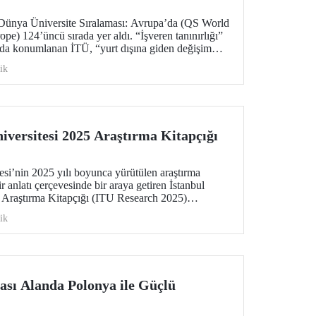
Dünya Üniversite Sıralaması: Avrupa’da (QS World
pe) 124’üncü sırada yer aldı. “İşveren tanınırlığı”
rada konumlanan İTÜ, “yurt dışına giden değişim
 üyesi başına makale sayısı” göstergelerinde büyük
ik
iversitesi 2025 Araştırma Kitapçığı
esi’nin 2025 yılı boyunca yürütülen araştırma
ir anlatı çerçevesinde bir araya getiren İstanbul
 Araştırma Kitapçığı (ITU Research 2025)
versitemizin bilimsel üretimini yalnızca sonuçlar
ik
i şekillendiren düşünsel yaklaşım, disiplinler arası
umluluk anlayışıyla birlikte ele alıyor.
ası Alanda Polonya ile Güçlü