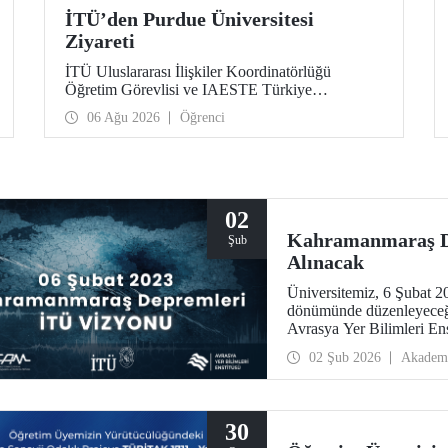
İTÜ’den Purdue Üniversitesi
Ziyareti
İTÜ Uluslararası İlişkiler Koordinatörlüğü
Öğretim Görevlisi ve IAESTE Türkiye
Sorumlusu Cahit Okan, akademik ilişkileri ve iş
06 Ağu 2026
Öğrenci
birliğini geliştirmek amacıyla 20-27 Temmuz
tarihlerinde ABD’de dünyanın önde gelen
araştırma üniversitelerinden Purdue Üniversitesi
başta olmak üzere bir dizi ziyarette bulundu.
02
Kahramanmaraş De
Şub
Alınacak
Üniversitemiz, 6 Şubat 
dönümünde düzenleyeceği 
Avrasya Yer Bilimleri En
Toplantıda, bir araştırma 
02 Şub 2026
Akadem
yaklaşımı ve yenilikçi yön
araştırmalarından ardışık 
alınacak.
30