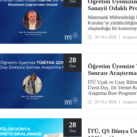
Öğretim Üyemizin
Oca
Sanayii Odaklı P
Ekosistem Çağrısı
Matematik Mühendisliği
Kurulay’ın yürütücülüğ
oluşturduğu bir konsors
Yapay Zekâ Ekosistem Ça
30 Oca 2026
Araştır
28
Öğretim Üyemize 
Oca
Sonrası Araştırma
İTÜ Uçak ve Uzay Biliml
Üyesi Doç. Dr. Demet B
Araştırma Burs Programı’
desteklenmeye hak kazan
28 Oca 2026
Araştır
28
İTÜ, QS Dünya Üni
Oca