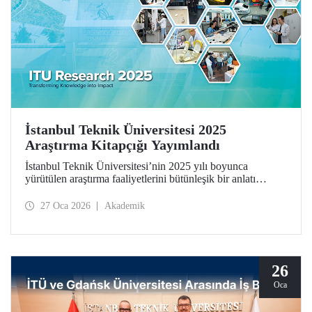
İstanbul Teknik Üniversitesi 2025
Araştırma Kitapçığı Yayımlandı
İstanbul Teknik Üniversitesi’nin 2025 yılı boyunca
yürütülen araştırma faaliyetlerini bütünleşik bir anlatı
çerçevesinde bir araya getiren İstanbul Teknik Üniversitesi
2025 Araştırma Kitapçığı (ITU Research 2025)
27 Oca 2026
Akademik
yayımlandı. Kitapçık, üniversitemizin bilimsel üretimini
yalnızca sonuçlar üzerinden değil; bu üretimi şekillendiren
düşünsel yaklaşım, disiplinler arası etkileşim ve toplumsal
sorumluluk anlayışıyla birlikte ele alıyor.
26
Oca