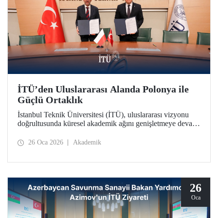
İTÜ’den Uluslararası Alanda Polonya ile
Güçlü Ortaklık
İstanbul Teknik Üniversitesi (İTÜ), uluslararası vizyonu
doğrultusunda küresel akademik ağını genişletmeye devam
ediyor. İTÜ, Polonya’nın köklü kurumlarından Gdańsk
Üniversitesi ile stratejik bir iş birliği protokolü imzalandı.
26 Oca 2026
Akademik
26
Oca