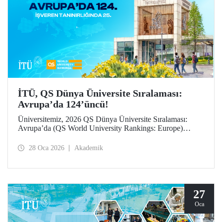
İTÜ, QS Dünya Üniversite Sıralaması:
Avrupa’da 124’üncü!
Üniversitemiz, 2026 QS Dünya Üniversite Sıralaması:
Avrupa’da (QS World University Rankings: Europe)
124’üncü sırada yer aldı. “İşveren tanınırlığı” göstergesinde
25’inci sırada konumlanan İTÜ, “yurt dışına giden değişim
28 Oca 2026
Akademik
öğrencileri” ile “öğretim üyesi başına makale sayısı”
göstergelerinde büyük ilerleme kaydetti.
27
Oca