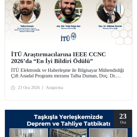
İTÜ Araştırmacılarına IEEE CCNC
2026’da “En İyi Bildiri Ödülü”
İTÜ Elektronik ve Haberleşme ile Bilgisayar Mühendisliği
Çift Anadal Programı mezunu Talha Duman, Doç. Dr.
Gökhan Seçinti danışmanlığındaki lisans bitirme projesi
kapsamında, Arş. Gör. Talip Tolga Sarı ile birlikte sunduğu
23 Oca 2026
Araştırma
çalışmayla IEEE CCNC 2026’da “En İyi Bildiri” ödülünü
kazandı.
23
Oca