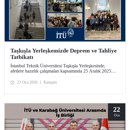
Taşkışla Yerleşkemizde Deprem ve Tahliye
Tatbikatı
İstanbul Teknik Üniversitesi Taşkışla Yerleşkesinde,
afetlere hazırlık çalışmaları kapsamında 25 Aralık 2025
tarihinde deprem ve tahliye tatbikatı düzenlendi. Tatbikat,
olası bir deprem anında bina tahliye süreçlerinin
23 Oca 2026
Kampüs
uygulanabilirliğini test etmek ve üniversitemiz
mensuplarının farkındalığını artırmak amacıyla
gerçekleştirildi.
22
Oca