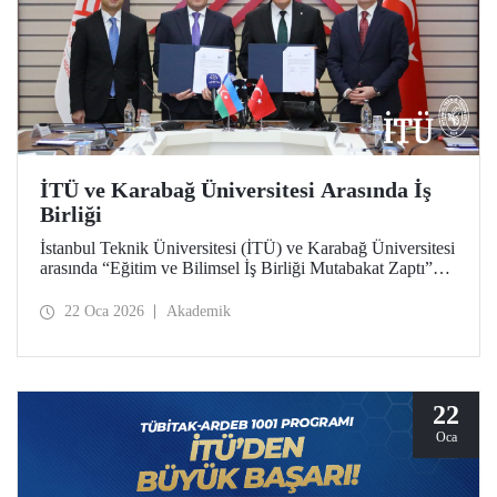
İTÜ ve Karabağ Üniversitesi Arasında İş
Birliği
İstanbul Teknik Üniversitesi (İTÜ) ve Karabağ Üniversitesi
arasında “Eğitim ve Bilimsel İş Birliği Mutabakat Zaptı”
imzalandı. Öğrenci ve akademisyen değişiminden proje ve
bilimsel çalışmalara, bilgi ve materyal paylaşımından çift
22 Oca 2026
Akademik
diploma programları geliştirilmesi ve akademik insan
kaynağına katkı verilmesine kadar uzanan geniş bir
yelpazede Türkiye ve Azerbaycan arasında
yükseköğretimde iş birliğini derinleştirmek ve bağları
güçlendirmek hedeflendi.
22
Oca