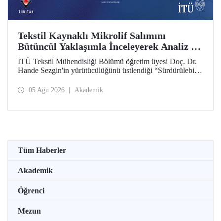
Tekstil Kaynaklı Mikrolif Salımını
Bütüncül Yaklaşımla İnceleyerek Analiz ve
Azaltım Stratejileri Geliştirecek Projeye
İTÜ Tekstil Mühendisliği Bölümü öğretim üyesi Doç. Dr.
TÜBİTAK Desteği
Hande Sezgin'in yürütücülüğünü üstlendiği “Sürdürülebilir
Pamuk ve Polyester Esaslı Tekstil Ürünlerinde Kullanım
Koşullarına Bağlı Mikrolif Salımı: Aşınma, UV Maruziyeti
05 Ağu 2026
Akademik
ve Yıkama Döngülerinin Bütünsel Analizi ve Azaltım
Stratejilerinin Geliştirilmesi” başlıklı proje, TÜBİTAK
2515 – COST Aksiyon Üyeleri Ar-Ge Destek Programı
kapsamında desteklenmeye hak kazandı.
Tüm Haberler
Akademik
Öğrenci
Mezun