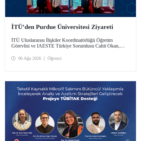
İTÜ’den Purdue Üniversitesi Ziyareti
İTÜ Uluslararası İlişkiler Koordinatörlüğü Öğretim
Görevlisi ve IAESTE Türkiye Sorumlusu Cahit Okan,
akademik ilişkileri ve iş birliğini geliştirmek amacıyla 20-27
Temmuz tarihlerinde ABD’de dünyanın önde gelen
06 Ağu 2026
Öğrenci
araştırma üniversitelerinden Purdue Üniversitesi başta
olmak üzere bir dizi ziyarette bulundu.