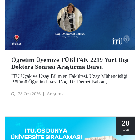
Öğretim Üyemize TÜBİTAK 2219 Yurt Dışı
Doktora Sonrası Araştırma Bursu
İTÜ Uçak ve Uzay Bilimleri Fakültesi, Uzay Mühendisliği
Bölümü Öğretim Üyesi Doç. Dr. Demet Balkan,
TÜBİTAK 2219 Yurt Dışı Doktora Sonrası Araştırma Burs
Programı’nın 2025 yılı 1’inci dönem çağrısı kapsamında
28 Oca 2026
Araştırma
desteklenmeye hak kazandı.
28
Oca