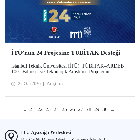
İTÜ’nün 24 Projesine TÜBİTAK Desteği
İstanbul Teknik Üniversitesi (İTÜ), TÜBİTAK–ARDEB
1001 Bilimsel ve Teknolojik Araştırma Projelerini
Destekleme Programı 2025 yılı 2’nci Dönem
değerlendirme sonuçlarına göre 24 projesiyle
22 Oca 2026
Araştırma
desteklenmeye hak kazanarak önemli bir başarıya imza attı.
Üniversitemiz, bu sayıyla devlet üniversiteleri arasında ilk
sırada konumlandı.
...
21
22
23
24
25
26
27
28
29
30
...
İTÜ Ayazağa Yerleşkesi
Rektörlük Binası Maslak-Sarıyer / İstanbul