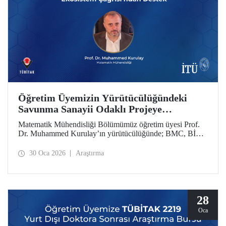
Öğretim Üyemizin Yürütücülüğündeki
Savunma Sanayii Odaklı Projeye
TÜBİTAK 1711 - Yapay Zekâ Ekosistem
Matematik Mühendisliği Bölümümüz öğretim üyesi Prof.
Çağrısı’ndan Destek
Dr. Muhammed Kurulay’ın yürütücülüğünde; BMC, BİAS
Mühendislik ve İTÜ’nün oluşturduğu bir konsorsiyum
tarafından hazırlanan proje, TÜBİTAK 1711 - Yapay Zekâ
30 Oca 2026
Araştırma
Ekosistem Çağrısı kapsamında desteklenmeye hak kazandı.
28
Oca