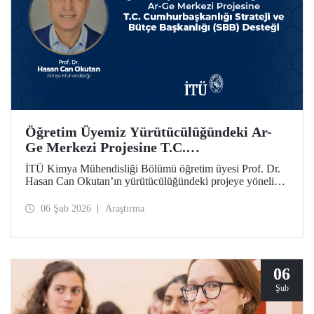
Öğretim Üyemiz Yürütücülüğündeki Ar-
Ge Merkezi Projesine T.C.
Cumhurbaşkanlığı Strateji ve Bütçe
İTÜ Kimya Mühendisliği Bölümü öğretim üyesi Prof. Dr.
Başkanlığı (SBB) Desteği
Hasan Can Okutan’ın yürütücülüğündeki projeye yönelik
destek, T.C. Cumhurbaşkanlığı Strateji ve Bütçe Başkanlığı
(SBB) tarafından, 31.931.000 TL’lik ek bütçeyle bir yıl
06 Şub 2026
Araştırma
daha uzatıldı ve 700 metrekare alana sahip olacak
Teknolojik Araştırma Laboratuvar Binası’nın yapımı
onaylandı.
06
Şub