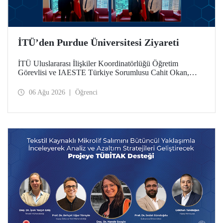
İTÜ’den Purdue Üniversitesi Ziyareti
İTÜ Uluslararası İlişkiler Koordinatörlüğü Öğretim
Görevlisi ve IAESTE Türkiye Sorumlusu Cahit Okan,
akademik ilişkileri ve iş birliğini geliştirmek amacıyla 20-27
Temmuz tarihlerinde ABD’de dünyanın önde gelen
06 Ağu 2026
Öğrenci
araştırma üniversitelerinden Purdue Üniversitesi başta
olmak üzere bir dizi ziyarette bulundu.