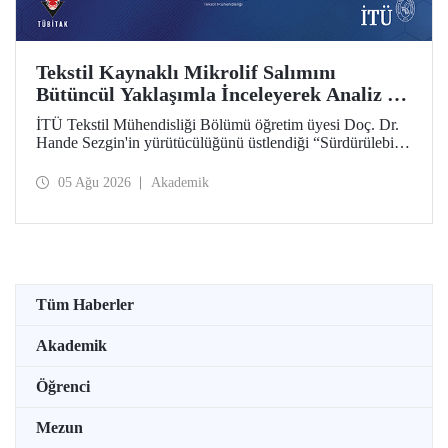
Tekstil Kaynaklı Mikrolif Salımını
Bütüncül Yaklaşımla İnceleyerek Analiz ve
Azaltım Stratejileri Geliştirecek Projeye
İTÜ Tekstil Mühendisliği Bölümü öğretim üyesi Doç. Dr.
TÜBİTAK Desteği
Hande Sezgin'in yürütücülüğünü üstlendiği “Sürdürülebilir
Pamuk ve Polyester Esaslı Tekstil Ürünlerinde Kullanım
Koşullarına Bağlı Mikrolif Salımı: Aşınma, UV Maruziyeti
05 Ağu 2026
Akademik
ve Yıkama Döngülerinin Bütünsel Analizi ve Azaltım
Stratejilerinin Geliştirilmesi” başlıklı proje, TÜBİTAK
2515 – COST Aksiyon Üyeleri Ar-Ge Destek Programı
kapsamında desteklenmeye hak kazandı.
Tüm Haberler
Akademik
Öğrenci
Mezun