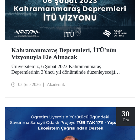
Kahramanmaraş Depremleri, İTÜ’nün
Vizyonuyla Ele Alınacak
Üniversitemiz, 6 Şubat 2023 Kahramanmaraş
Depremlerinin 3’üncü yıl dönümünde düzenleyeceği
toplantıyla sorumluluk ve etki odaklı vizyonunu, Avrasya
Yer Bilimleri Enstitüsünde 6 Şubat günü kamuoyuyla
02 Şub 2026
Akademik
paylaşıyor. Toplantıda, bir araştırma üniversitesi olarak
İTÜ’nün disiplinler arası yaklaşımı ve yenilikçi yöntemleri
kullanan bilimsel bakış açısı, fay araştırmalarından ardışık
afet tehlikelerine uzanan geniş bir yelpazede ele alınacak.
30
Oca