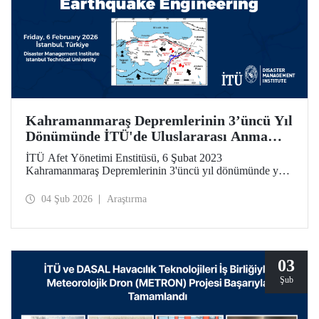
Kahramanmaraş Depremlerinin 3’üncü Yıl
Dönümünde İTÜ'de Uluslararası Anma
Toplantısı ve Çalıştay
İTÜ Afet Yönetimi Enstitüsü, 6 Şubat 2023
Kahramanmaraş Depremlerinin 3'üncü yıl dönümünde yer
bilimleri, deprem mühendisliği ve afet yönetimi alanlarında
uluslararası ölçekte önemli bir çalıştay düzenliyor.
04 Şub 2026
Araştırma
03
Şub