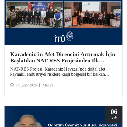
Karadeniz’in Afet Direncini Artırmak İçin
Başlatılan NAT-RES Projesinden İlk
Toplantı
NAT-RES Projesi, Karadeniz Havzası’nda doğal afet
kaynaklı endüstriyel risklere karşı bölgesel bir kalkan
oluşturmayı hedefliyor. İTÜ koordinasyonunda, Türkiye,
Yunanistan ve Ukrayna’dan paydaş kurumların iş birliğiyle
09 Şub 2026
Medya
hayata geçirilen projenin ilk toplantısı 2-4 Şubat 2026
tarihlerinde Ayazağa Yerleşkemizde yapıldı.
06
Şub