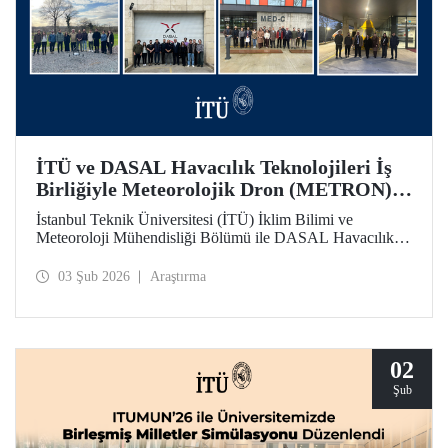
İTÜ ve DASAL Havacılık Teknolojileri İş
Birliğiyle Meteorolojik Dron (METRON)
Projesi Başarıyla Tamamlandı
İstanbul Teknik Üniversitesi (İTÜ) İklim Bilimi ve
Meteoroloji Mühendisliği Bölümü ile DASAL Havacılık
Teknolojileri arasında yaklaşık üç yıldır sürdürülen
üniversite - sanayi iş birliği kapsamında yürütülen
03 Şub 2026
Araştırma
Meteorolojik Dron (METRON) Projesi başarıyla
tamamlandı. METRON sistemine yönelik teorik ve
uygulamalı eğitimler 26-30 Ocak arasında gerçekleştirildi.
02
Şub