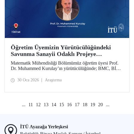
Öğretim Üyemizin Yürütücülüğündeki
Savunma Sanayii Odaklı Projeye
TÜBİTAK 1711 - Yapay Zekâ Ekosistem
Matematik Mühendisliği Bölümümüz öğretim üyesi Prof.
Çağrısı’ndan Destek
Dr. Muhammed Kurulay’ın yürütücülüğünde; BMC, BİAS
Mühendislik ve İTÜ’nün oluşturduğu bir konsorsiyum
tarafından hazırlanan proje, TÜBİTAK 1711 - Yapay Zekâ
30 Oca 2026
Araştırma
Ekosistem Çağrısı kapsamında desteklenmeye hak kazandı.
...
11
12
13
14
15
16
17
18
19
20
...
İTÜ Ayazağa Yerleşkesi
Rektörlük Binası Maslak-Sarıyer / İstanbul