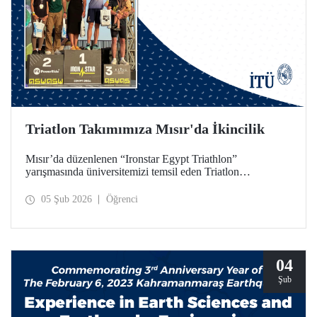
Triatlon Takımımıza Mısır'da İkincilik
Mısır’da düzenlenen “Ironstar Egypt Triathlon”
yarışmasında üniversitemizi temsil eden Triatlon
Takımımız, 18–24 yaş kategorisinde hem kadınlarda hem
de erkeklerde ikincilik elde etti.
05 Şub 2026
Öğrenci
04
Şub