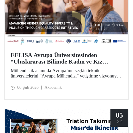
EELISA Avrupa Üniversitesinden
“Uluslararası Bilimde Kadın ve Kız
Çocukları Günü”ne Özel Toplantı
Mühendislik alanında Avrupa’nın seçkin teknik
üniversitelerini “Avrupa Mühendisi” yetiştirme vizyonuyla
bir araya getiren ve İTÜ’nün kurucu ortakları arasında yer
aldığı EELISA, 11 Şubat “Uluslararası Bilimde Kadın ve
06 Şub 2026
Akademik
Kız Çocukları Günü”nü bir yuvarlak masa toplantısıyla
kutluyor.
05
Şub