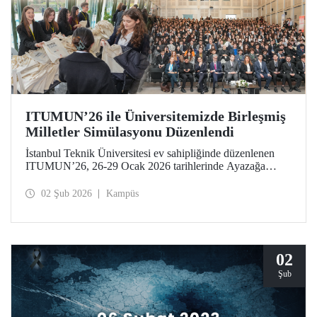
ITUMUN’26 ile Üniversitemizde Birleşmiş
Milletler Simülasyonu Düzenlendi
İstanbul Teknik Üniversitesi ev sahipliğinde düzenlenen
ITUMUN’26, 26-29 Ocak 2026 tarihlerinde Ayazağa
Yerleşkemizde düzenlendi. Konferans, güvenlik, insan
hakları ve ekonomi gibi farklı temalara odaklanan 14
02 Şub 2026
Kampüs
İngilizce komiteye ek olarak 1 Fransızca komite ile, çok
dilli ve uluslararası bir Birleşmiş Milletler simülasyonu
deneyimi sundu.
02
Şub