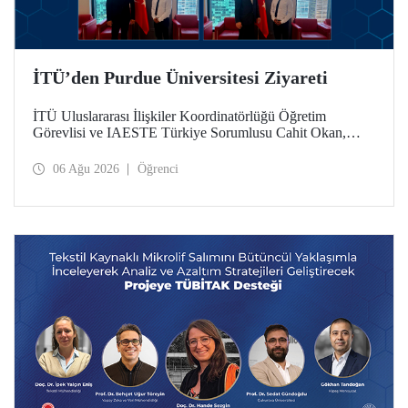
İTÜ’den Purdue Üniversitesi Ziyareti
İTÜ Uluslararası İlişkiler Koordinatörlüğü Öğretim
Görevlisi ve IAESTE Türkiye Sorumlusu Cahit Okan,
akademik ilişkileri ve iş birliğini geliştirmek amacıyla 20-27
Temmuz tarihlerinde ABD’de dünyanın önde gelen
06 Ağu 2026
Öğrenci
araştırma üniversitelerinden Purdue Üniversitesi başta
olmak üzere bir dizi ziyarette bulundu.