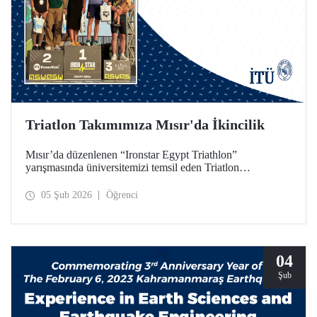
Triatlon Takımımıza Mısır'da İkincilik
Mısır’da düzenlenen “Ironstar Egypt Triathlon”
yarışmasında üniversitemizi temsil eden Triatlon
Takımımız, 18–24 yaş kategorisinde hem kadınlarda hem
de erkeklerde ikincilik elde etti.
05 Şub 2026
Öğrenci
04
Şub