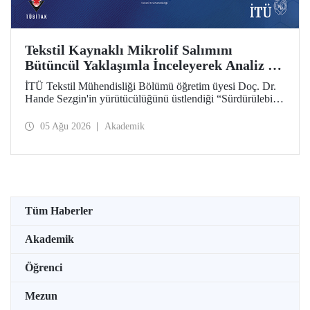
Tekstil Kaynaklı Mikrolif Salımını
Bütüncül Yaklaşımla İnceleyerek Analiz ve
Azaltım Stratejileri Geliştirecek Projeye
İTÜ Tekstil Mühendisliği Bölümü öğretim üyesi Doç. Dr.
TÜBİTAK Desteği
Hande Sezgin'in yürütücülüğünü üstlendiği “Sürdürülebilir
Pamuk ve Polyester Esaslı Tekstil Ürünlerinde Kullanım
Koşullarına Bağlı Mikrolif Salımı: Aşınma, UV Maruziyeti
05 Ağu 2026
Akademik
ve Yıkama Döngülerinin Bütünsel Analizi ve Azaltım
Stratejilerinin Geliştirilmesi” başlıklı proje, TÜBİTAK
2515 – COST Aksiyon Üyeleri Ar-Ge Destek Programı
kapsamında desteklenmeye hak kazandı.
Tüm Haberler
Akademik
Öğrenci
Mezun