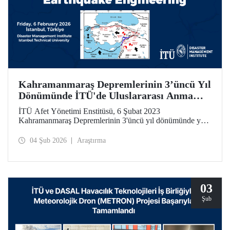
Kahramanmaraş Depremlerinin 3’üncü Yıl
Dönümünde İTÜ'de Uluslararası Anma
Toplantısı ve Çalıştay
İTÜ Afet Yönetimi Enstitüsü, 6 Şubat 2023
Kahramanmaraş Depremlerinin 3'üncü yıl dönümünde yer
bilimleri, deprem mühendisliği ve afet yönetimi alanlarında
uluslararası ölçekte önemli bir çalıştay düzenliyor.
04 Şub 2026
Araştırma
03
Şub