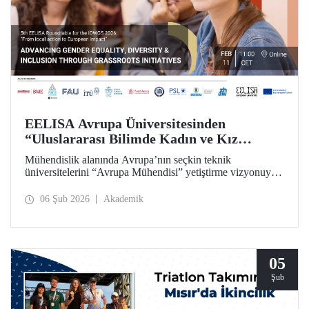
EELISA Avrupa Üniversitesinden
“Uluslararası Bilimde Kadın ve Kız
Çocukları Günü”ne Özel Toplantı
Mühendislik alanında Avrupa’nın seçkin teknik
üniversitelerini “Avrupa Mühendisi” yetiştirme vizyonuyla
bir araya getiren ve İTÜ’nün kurucu ortakları arasında yer
aldığı EELISA, 11 Şubat “Uluslararası Bilimde Kadın ve
06 Şub 2026
Akademik
Kız Çocukları Günü”nü bir yuvarlak masa toplantısıyla
kutluyor.
05
Şub