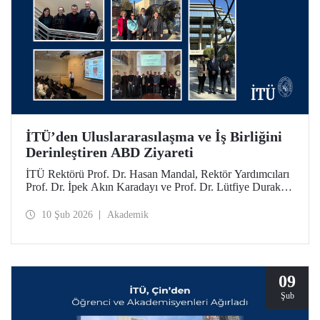
İTÜ’den Uluslararasılaşma ve İş Birliğini
Derinleştiren ABD Ziyareti
İTÜ Rektörü Prof. Dr. Hasan Mandal, Rektör Yardımcıları
Prof. Dr. İpek Akın Karadayı ve Prof. Dr. Lütfiye Durak
Ata ile birlikte İTÜ’nün küresel iş birliklerini güçlendirmek
ve mezunlarıyla bir araya gelmek için 24-30 Ocak 2026
10 Şub 2026
Akademik
tarihlerinde ABD’ye bir ziyarette bulundu.
09
Şub