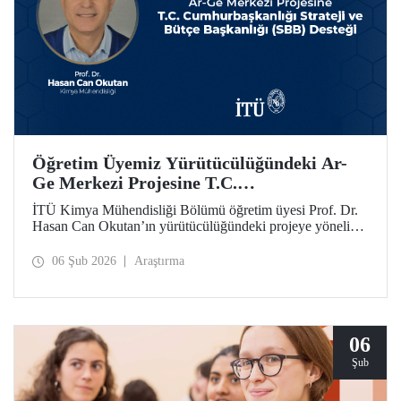
Öğretim Üyemiz Yürütücülüğündeki Ar-
Ge Merkezi Projesine T.C.
Cumhurbaşkanlığı Strateji ve Bütçe
İTÜ Kimya Mühendisliği Bölümü öğretim üyesi Prof. Dr.
Başkanlığı (SBB) Desteği
Hasan Can Okutan’ın yürütücülüğündeki projeye yönelik
destek, T.C. Cumhurbaşkanlığı Strateji ve Bütçe Başkanlığı
(SBB) tarafından, 31.931.000 TL’lik ek bütçeyle bir yıl
06 Şub 2026
Araştırma
daha uzatıldı ve 700 metrekare alana sahip olacak
Teknolojik Araştırma Laboratuvar Binası’nın yapımı
onaylandı.
06
Şub