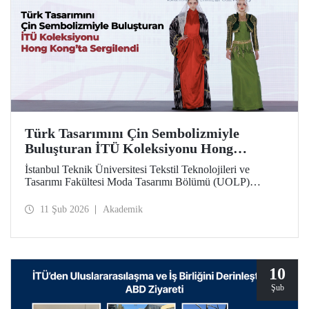
Türk Tasarımını Çin Sembolizmiyle
Buluşturan İTÜ Koleksiyonu Hong
Kong’ta Sergilendi
İstanbul Teknik Üniversitesi Tekstil Teknolojileri ve
Tasarımı Fakültesi Moda Tasarımı Bölümü (UOLP)
dördüncü sınıf öğrencisi Beyza Nur Yılmaz tarafından
tasarlanan ve Öğr. Gör. Dr. Belgin Görgün’ün
11 Şub 2026
Akademik
uygulamasını gerçekleştirdiği iki giysi, uluslararası
“Threads of Unity: Belt & Road Fashion Gala 2025”
kapsamında sergilenmeye hak kazandı. Koleksiyon, The
Hong Kong Polytechnic University (PolyU) ev
sahipliğinde düzenlenen defilede tanıtıldı.
10
Şub