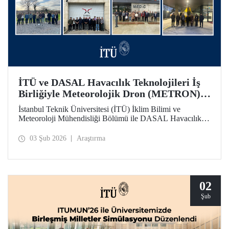
İTÜ ve DASAL Havacılık Teknolojileri İş
Birliğiyle Meteorolojik Dron (METRON)
Projesi Başarıyla Tamamlandı
İstanbul Teknik Üniversitesi (İTÜ) İklim Bilimi ve
Meteoroloji Mühendisliği Bölümü ile DASAL Havacılık
Teknolojileri arasında yaklaşık üç yıldır sürdürülen
üniversite - sanayi iş birliği kapsamında yürütülen
03 Şub 2026
Araştırma
Meteorolojik Dron (METRON) Projesi başarıyla
tamamlandı. METRON sistemine yönelik teorik ve
uygulamalı eğitimler 26-30 Ocak arasında gerçekleştirildi.
02
Şub