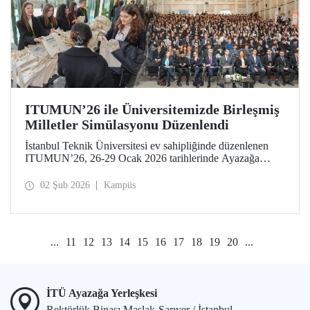
ITUMUN’26 ile Üniversitemizde Birleşmiş
Milletler Simülasyonu Düzenlendi
İstanbul Teknik Üniversitesi ev sahipliğinde düzenlenen
ITUMUN’26, 26-29 Ocak 2026 tarihlerinde Ayazağa
Yerleşkemizde düzenlendi. Konferans, güvenlik, insan
hakları ve ekonomi gibi farklı temalara odaklanan 14
02 Şub 2026
Kampüs
İngilizce komiteye ek olarak 1 Fransızca komite ile, çok
dilli ve uluslararası bir Birleşmiş Milletler simülasyonu
deneyimi sundu.
...
11
12
13
14
15
16
17
18
19
20
...
İTÜ Ayazağa Yerleşkesi
Rektörlük Binası Maslak-Sarıyer / İstanbul