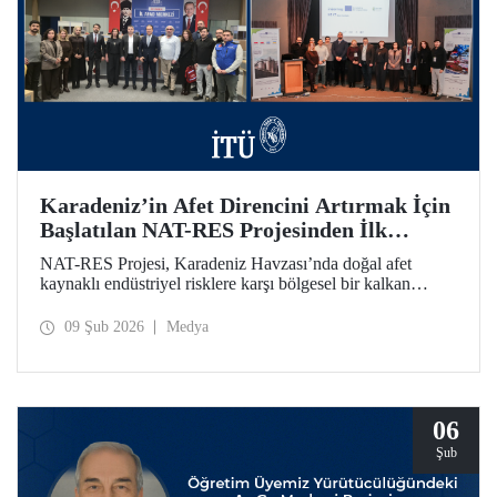
Karadeniz’in Afet Direncini Artırmak İçin
Başlatılan NAT-RES Projesinden İlk
Toplantı
NAT-RES Projesi, Karadeniz Havzası’nda doğal afet
kaynaklı endüstriyel risklere karşı bölgesel bir kalkan
oluşturmayı hedefliyor. İTÜ koordinasyonunda, Türkiye,
Yunanistan ve Ukrayna’dan paydaş kurumların iş birliğiyle
09 Şub 2026
Medya
hayata geçirilen projenin ilk toplantısı 2-4 Şubat 2026
tarihlerinde Ayazağa Yerleşkemizde yapıldı.
06
Şub