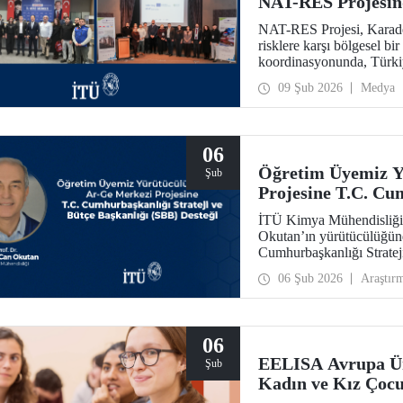
NAT-RES Projesind
NAT-RES Projesi, Karaden
risklere karşı bölgesel bi
koordinasyonunda, Türki
iş birliğiyle hayata geçiri
09 Şub 2026
Medya
Ayazağa Yerleşkemizde y
06
Öğretim Üyemiz Y
Şub
Projesine T.C. Cum
Başkanlığı (SBB) 
İTÜ Kimya Mühendisliği 
Okutan’ın yürütücülüğünd
Cumhurbaşkanlığı Stratej
31.931.000 TL’lik ek bütç
06 Şub 2026
Araştır
sahip olacak Teknolojik 
06
EELISA Avrupa Üni
Şub
Kadın ve Kız Çocu