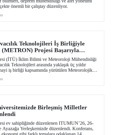
 bilimleri, deprem mühendisliği ve afet yönetimi
lçekte önemli bir çalıştay düzenliyor.
ma
ılık Teknolojileri İş Birliğiyle
n (METRON) Projesi Başarıyla
esi (İTÜ) İklim Bilimi ve Meteoroloji Mühendisliği
ık Teknolojileri arasında yaklaşık üç yıldır
anayi iş birliği kapsamında yürütülen Meteorolojik
başarıyla tamamlandı. METRON sistemine
ma
alı eğitimler 26-30 Ocak arasında gerçekleştirildi.
versitemizde Birleşmiş Milletler
nlendi
itesi ev sahipliğinde düzenlenen ITUMUN’26, 26-
de Ayazağa Yerleşkemizde düzenlendi. Konferans,
e ekonomi gibi farklı temalara odaklanan 14