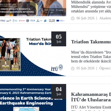
Mühendislik alanında Avr
Mühendisi” yetiştirme vi
ortakları arasında yer a
ve Kız Çocukları Günü”nü
06 Şub 2026
Akadem
05
Triatlon Takımımız
Şub
Mısır’da düzenlenen “Iro
temsil eden Triatlon Tak
hem de erkeklerde ikincili
05 Şub 2026
Öğrenci
04
Kahramanmaraş D
Şub
İTÜ'de Uluslarara
İTÜ Afet Yönetimi Ensti