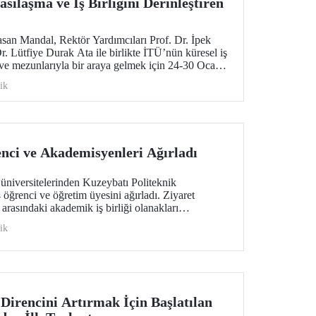
sılaşma ve İş Birliğini Derinleştiren
san Mandal, Rektör Yardımcıları Prof. Dr. İpek
. Lütfiye Durak Ata ile birlikte İTÜ’nün küresel iş
 ve mezunlarıyla bir araya gelmek için 24-30 Ocak
 bir ziyarette bulundu.
ik
nci ve Akademisyenleri Ağırladı
üniversitelerinden Kuzeybatı Politeknik
öğrenci ve öğretim üyesini ağırladı. Ziyaret
arasındaki akademik iş birliği olanakları
ik
Direncini Artırmak İçin Başlatılan