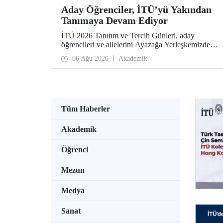
Aday Öğrenciler, İTÜ’yü Yakından
Tanımaya Devam Ediyor
İTÜ 2026 Tanıtım ve Tercih Günleri, aday
öğrencileri ve ailelerini Ayazağa Yerleşkemizde
ağırlamaya devam ediyor. Tanıtım ve Tercih
06 Ağu 2026
Akademik
Günleri 7 Ağustos’ta tamamlanacak, ilgili fakülte
ve birimler adaylara bilgi vermeye devam edecek.
Tüm Haberler
Akademik
Öğrenci
Mezun
Medya
Sanat