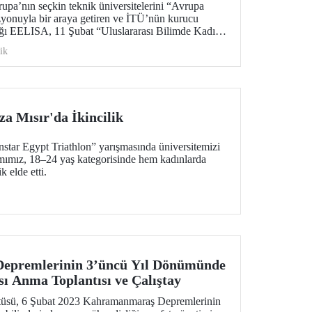
upa’nın seçkin teknik üniversitelerini “Avrupa
zyonuyla bir araya getiren ve İTÜ’nün kurucu
ldığı EELISA, 11 Şubat “Uluslararası Bilimde Kadın
 bir yuvarlak masa toplantısıyla kutluyor.
ik
a Mısır'da İkincilik
nstar Egypt Triathlon” yarışmasında üniversitemizi
ımımız, 18–24 yaş kategorisinde hem kadınlarda
k elde etti.
epremlerinin 3’üncü Yıl Dönümünde
sı Anma Toplantısı ve Çalıştay
tüsü, 6 Şubat 2023 Kahramanmaraş Depremlerinin