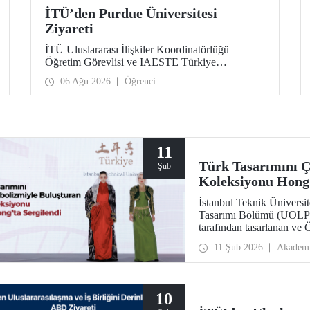
İTÜ’den Purdue Üniversitesi
Ziyareti
İTÜ Uluslararası İlişkiler Koordinatörlüğü
Öğretim Görevlisi ve IAESTE Türkiye
Sorumlusu Cahit Okan, akademik ilişkileri ve iş
06 Ağu 2026
Öğrenci
birliğini geliştirmek amacıyla 20-27 Temmuz
tarihlerinde ABD’de dünyanın önde gelen
araştırma üniversitelerinden Purdue Üniversitesi
başta olmak üzere bir dizi ziyarette bulundu.
11
Türk Tasarımını Ç
Şub
Koleksiyonu Hong 
İstanbul Teknik Üniversit
Tasarımı Bölümü (UOLP) 
tarafından tasarlanan ve
gerçekleştirdiği iki giysi
11 Şub 2026
Akadem
Fashion Gala 2025” kaps
The Hong Kong Polytechn
defilede tanıtıldı.
10