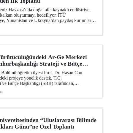
en İlk Toplantı
iz Havzası’nda doğal afet kaynaklı endüstriyel
r kalkan oluşturmayı hedefliyor. İTÜ
ye, Yunanistan ve Ukrayna’dan paydaş kurumların
len projenin ilk toplantısı 2-4 Şubat 2026 tarihlerinde
apıldı.
ürütücülüğündeki Ar-Ge Merkezi
hurbaşkanlığı Strateji ve Bütçe
Desteği
Bölümü öğretim üyesi Prof. Dr. Hasan Can
eki projeye yönelik destek, T.C.
i ve Bütçe Başkanlığı (SBB) tarafından,
eyle bir yıl daha uzatıldı ve 700 metrekare alana
ma
Araştırma Laboratuvar Binası’nın yapımı onaylandı.
versitesinden “Uluslararası Bilimde
kları Günü”ne Özel Toplantı