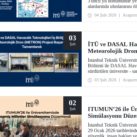
3'üncü yıl dönümünde yer
alanlarında uluslararası ö
04 Şub 2026
Araştır
03
İTÜ ve DASAL Havac
Şub
Meteorolojik Dro
Tamamlandı
İstanbul Teknik Üniversit
Bölümü ile DASAL Havacıl
sürdürülen üniversite - s
Dron (METRON) Projesi 
03 Şub 2026
Araştır
yönelik teorik ve uygulam
02
ITUMUN’26 ile Üni
Şub
Simülasyonu Düze
İstanbul Teknik Ünivers
29 Ocak 2026 tarihlerin
güvenlik, insan hakları v