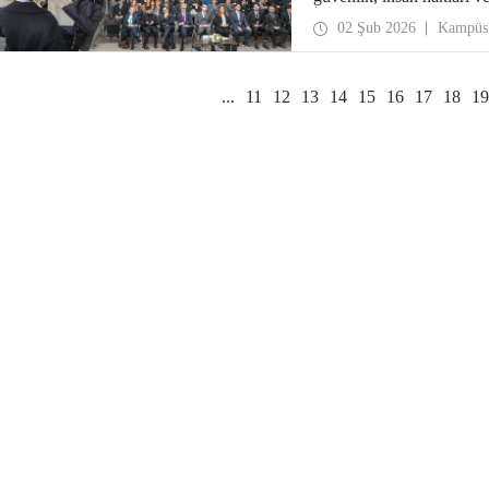
İngilizce komiteye ek olar
02 Şub 2026
Kampüs
bir Birleşmiş Milletler s
...
11
12
13
14
15
16
17
18
19