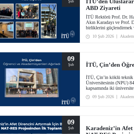
İTÜ’den Uluslarara
Şub
ABD Ziyareti
İTÜ Rektörü Prof. Dr. Ha
Akın Karadayı ve Prof. Dr
birliklerini güçlendirmek
2026 tarihlerinde ABD’ye
10 Şub 2026
Akadem
09
İTÜ, Çin’den Öğre
Şub
İTÜ, Çin’in köklü teknik 
Üniversitesinin (NPU) 84 
kapsamında iki üniversite 
değerlendirildi.
09 Şub 2026
Akadem
09
Karadeniz’in Afet 
Şub