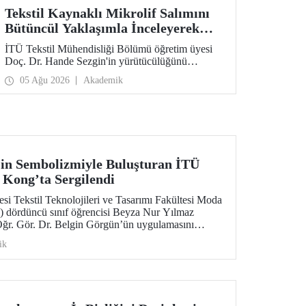
Tekstil Kaynaklı Mikrolif Salımını
Bütüncül Yaklaşımla İnceleyerek
Analiz ve Azaltım Stratejileri
İTÜ Tekstil Mühendisliği Bölümü öğretim üyesi
Geliştirecek Projeye TÜBİTAK
Doç. Dr. Hande Sezgin'in yürütücülüğünü
Desteği
üstlendiği “Sürdürülebilir Pamuk ve Polyester
05 Ağu 2026
Akademik
Esaslı Tekstil Ürünlerinde Kullanım Koşullarına
Bağlı Mikrolif Salımı: Aşınma, UV Maruziyeti ve
Yıkama Döngülerinin Bütünsel Analizi ve
Azaltım Stratejilerinin Geliştirilmesi” başlıklı
proje, TÜBİTAK 2515 – COST Aksiyon Üyeleri
Ar-Ge Destek Programı kapsamında
desteklenmeye hak kazandı.
in Sembolizmiyle Buluşturan İTÜ
Kong’ta Sergilendi
esi Tekstil Teknolojileri ve Tasarımı Fakültesi Moda
dördüncü sınıf öğrencisi Beyza Nur Yılmaz
 Öğr. Gör. Dr. Belgin Görgün’ün uygulamasını
, uluslararası “Threads of Unity: Belt & Road
ik
amında sergilenmeye hak kazandı. Koleksiyon,
ic University (PolyU) ev sahipliğinde düzenlenen