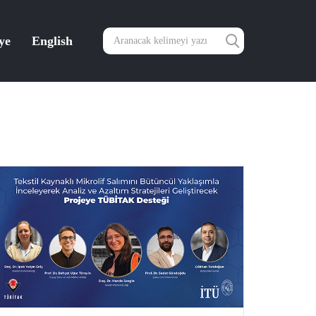
ye
English