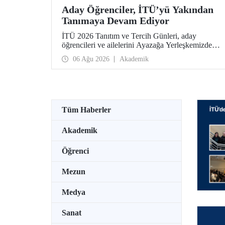
Aday Öğrenciler, İTÜ’yü Yakından
Tanımaya Devam Ediyor
İTÜ 2026 Tanıtım ve Tercih Günleri, aday
öğrencileri ve ailelerini Ayazağa Yerleşkemizde
ağırlamaya devam ediyor. Tanıtım ve Tercih
06 Ağu 2026
Akademik
Günleri 7 Ağustos’ta tamamlanacak, ilgili fakülte
ve birimler adaylara bilgi vermeye devam edecek.
Tüm Haberler
Akademik
Öğrenci
Mezun
Medya
Sanat