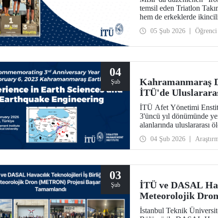
temsil eden Triatlon Tak
hem de erkeklerde ikincili
05 Şub 2026
Öğrenci
04
Kahramanmaraş D
Şub
İTÜ'de Uluslarara
İTÜ Afet Yönetimi Ensti
3'üncü yıl dönümünde yer
alanlarında uluslararası ö
04 Şub 2026
Araştır
03
İTÜ ve DASAL Havac
Şub
Meteorolojik Dro
Tamamlandı
İstanbul Teknik Üniversit