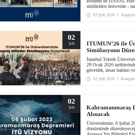
Bölümü ile DASAL Havacıl
sürdürülen üniversite - s
Dron (METRON) Projesi 
03 Şub 2026
Araştır
yönelik teorik ve uygulam
02
ITUMUN’26 ile Üni
Şub
Simülasyonu Düze
İstanbul Teknik Ünivers
29 Ocak 2026 tarihlerin
güvenlik, insan hakları v
İngilizce komiteye ek olar
02 Şub 2026
Kampüs
bir Birleşmiş Milletler s
02
Kahramanmaraş De
Şub
Alınacak
Üniversitemiz, 6 Şubat 
dönümünde düzenleyeceği 
Avrasya Yer Bilimleri En