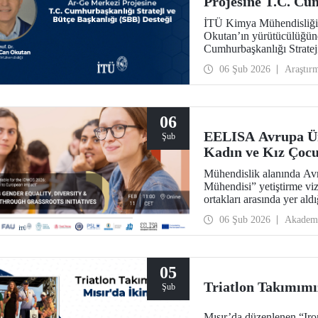
Projesine T.C. Cum
Başkanlığı (SBB) 
İTÜ Kimya Mühendisliği 
Okutan’ın yürütücülüğünd
Cumhurbaşkanlığı Stratej
31.931.000 TL’lik ek bütç
06 Şub 2026
Araştır
sahip olacak Teknolojik 
06
EELISA Avrupa Üni
Şub
Kadın ve Kız Çocu
Mühendislik alanında Avr
Mühendisi” yetiştirme vi
ortakları arasında yer a
ve Kız Çocukları Günü”nü
06 Şub 2026
Akadem
05
Triatlon Takımımız
Şub
Mısır’da düzenlenen “Iro