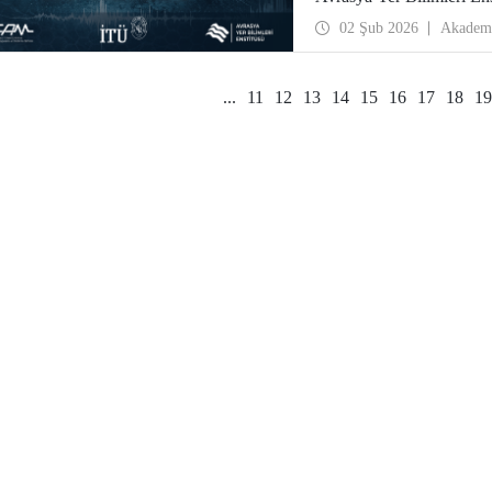
Toplantıda, bir araştırma 
02 Şub 2026
Akadem
yaklaşımı ve yenilikçi yön
araştırmalarından ardışık 
alınacak.
...
11
12
13
14
15
16
17
18
19