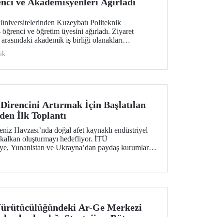
nci ve Akademisyenleri Ağırladı
üniversitelerinden Kuzeybatı Politeknik
öğrenci ve öğretim üyesini ağırladı. Ziyaret
arasındaki akademik iş birliği olanakları
ik
Direncini Artırmak İçin Başlatılan
en İlk Toplantı
iz Havzası’nda doğal afet kaynaklı endüstriyel
r kalkan oluşturmayı hedefliyor. İTÜ
ye, Yunanistan ve Ukrayna’dan paydaş kurumların
len projenin ilk toplantısı 2-4 Şubat 2026 tarihlerinde
apıldı.
ürütücülüğündeki Ar-Ge Merkezi