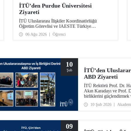
İTÜ’den Purdue Üniversitesi
Ziyareti
İTÜ Uluslararası İlişkiler Koordinatörlüğü
Öğretim Görevlisi ve IAESTE Türkiye
Sorumlusu Cahit Okan, akademik ilişkileri ve iş
06 Ağu 2026
Öğrenci
birliğini geliştirmek amacıyla 20-27 Temmuz
tarihlerinde ABD’de dünyanın önde gelen
araştırma üniversitelerinden Purdue Üniversitesi
başta olmak üzere bir dizi ziyarette bulundu.
10
İTÜ’den Uluslarara
Şub
ABD Ziyareti
İTÜ Rektörü Prof. Dr. Ha
Akın Karadayı ve Prof. Dr
birliklerini güçlendirmek
2026 tarihlerinde ABD’ye
10 Şub 2026
Akadem
09