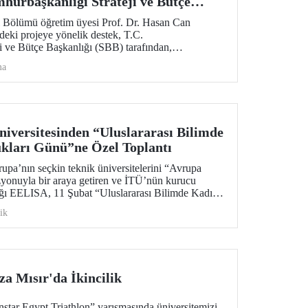
hurbaşkanlığı Strateji ve Bütçe
Desteği
Bölümü öğretim üyesi Prof. Dr. Hasan Can
eki projeye yönelik destek, T.C.
i ve Bütçe Başkanlığı (SBB) tarafından,
eyle bir yıl daha uzatıldı ve 700 metrekare alana
ma
Araştırma Laboratuvar Binası’nın yapımı onaylandı.
versitesinden “Uluslararası Bilimde
kları Günü”ne Özel Toplantı
upa’nın seçkin teknik üniversitelerini “Avrupa
zyonuyla bir araya getiren ve İTÜ’nün kurucu
ldığı EELISA, 11 Şubat “Uluslararası Bilimde Kadın
 bir yuvarlak masa toplantısıyla kutluyor.
ik
a Mısır'da İkincilik
nstar Egypt Triathlon” yarışmasında üniversitemizi