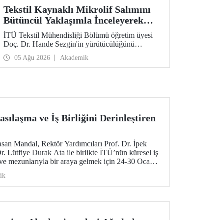
Tekstil Kaynaklı Mikrolif Salımını
Bütüncül Yaklaşımla İnceleyerek
Analiz ve Azaltım Stratejileri
İTÜ Tekstil Mühendisliği Bölümü öğretim üyesi
Geliştirecek Projeye TÜBİTAK
Doç. Dr. Hande Sezgin'in yürütücülüğünü
Desteği
üstlendiği “Sürdürülebilir Pamuk ve Polyester
05 Ağu 2026
Akademik
Esaslı Tekstil Ürünlerinde Kullanım Koşullarına
Bağlı Mikrolif Salımı: Aşınma, UV Maruziyeti ve
Yıkama Döngülerinin Bütünsel Analizi ve
Azaltım Stratejilerinin Geliştirilmesi” başlıklı
proje, TÜBİTAK 2515 – COST Aksiyon Üyeleri
Ar-Ge Destek Programı kapsamında
desteklenmeye hak kazandı.
sılaşma ve İş Birliğini Derinleştiren
san Mandal, Rektör Yardımcıları Prof. Dr. İpek
. Lütfiye Durak Ata ile birlikte İTÜ’nün küresel iş
 ve mezunlarıyla bir araya gelmek için 24-30 Ocak
 bir ziyarette bulundu.
ik