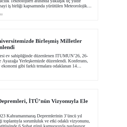
ık Teknolojileri arasında yaklaşık üç yıldır
anayi iş birliği kapsamında yürütülen Meteorolojik
başarıyla tamamlandı. METRON sistemine
ma
alı eğitimler 26-30 Ocak arasında gerçekleştirildi.
versitemizde Birleşmiş Milletler
nlendi
itesi ev sahipliğinde düzenlenen ITUMUN’26, 26-
de Ayazağa Yerleşkemizde düzenlendi. Konferans,
e ekonomi gibi farklı temalara odaklanan 14
ak 1 Fransızca komite ile, çok dilli ve uluslararası
imülasyonu deneyimi sundu.
premleri, İTÜ’nün Vizyonuyla Ele
2023 Kahramanmaraş Depremlerinin 3’üncü yıl
toplantıyla sorumluluk ve etki odaklı vizyonunu,
stitüsünde 6 Şubat günü kamuoyuyla paylaşıyor.