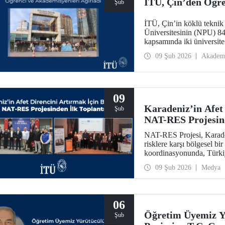
İTÜ, Çin’den Öğre
Şub
İTÜ, Çin’in köklü teknik 
Üniversitesinin (NPU) 84 
kapsamında iki üniversite 
değerlendirildi.
09 Şub 2026
Akadem
09
Karadeniz’in Afet 
Şub
NAT-RES Projesind
NAT-RES Projesi, Karaden
risklere karşı bölgesel bi
koordinasyonunda, Türki
iş birliğiyle hayata geçiri
09 Şub 2026
Medya
Ayazağa Yerleşkemizde y
06
Öğretim Üyemiz Y
Şub