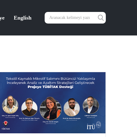
ye
English