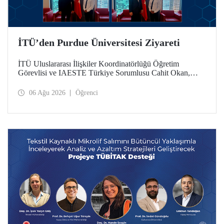
İTÜ’den Purdue Üniversitesi Ziyareti
İTÜ Uluslararası İlişkiler Koordinatörlüğü Öğretim
Görevlisi ve IAESTE Türkiye Sorumlusu Cahit Okan,
akademik ilişkileri ve iş birliğini geliştirmek amacıyla 20-27
Temmuz tarihlerinde ABD’de dünyanın önde gelen
06 Ağu 2026
Öğrenci
araştırma üniversitelerinden Purdue Üniversitesi başta
olmak üzere bir dizi ziyarette bulundu.