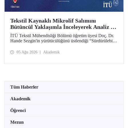
Tekstil Kaynaklı Mikrolif Salımını
Bütüncül Yaklaşımla İnceleyerek Analiz ve
Azaltım Stratejileri Geliştirecek Projeye
İTÜ Tekstil Mühendisliği Bölümü öğretim üyesi Doç. Dr.
TÜBİTAK Desteği
Hande Sezgin'in yürütücülüğünü üstlendiği “Sürdürülebilir
Pamuk ve Polyester Esaslı Tekstil Ürünlerinde Kullanım
Koşullarına Bağlı Mikrolif Salımı: Aşınma, UV Maruziyeti
05 Ağu 2026
Akademik
ve Yıkama Döngülerinin Bütünsel Analizi ve Azaltım
Stratejilerinin Geliştirilmesi” başlıklı proje, TÜBİTAK
2515 – COST Aksiyon Üyeleri Ar-Ge Destek Programı
kapsamında desteklenmeye hak kazandı.
Tüm Haberler
Akademik
Öğrenci
Mezun