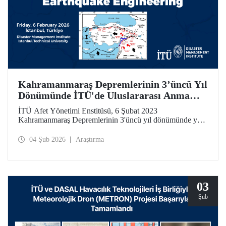
Kahramanmaraş Depremlerinin 3’üncü Yıl
Dönümünde İTÜ'de Uluslararası Anma
Toplantısı ve Çalıştay
İTÜ Afet Yönetimi Enstitüsü, 6 Şubat 2023
Kahramanmaraş Depremlerinin 3'üncü yıl dönümünde yer
bilimleri, deprem mühendisliği ve afet yönetimi alanlarında
uluslararası ölçekte önemli bir çalıştay düzenliyor.
04 Şub 2026
Araştırma
03
Şub