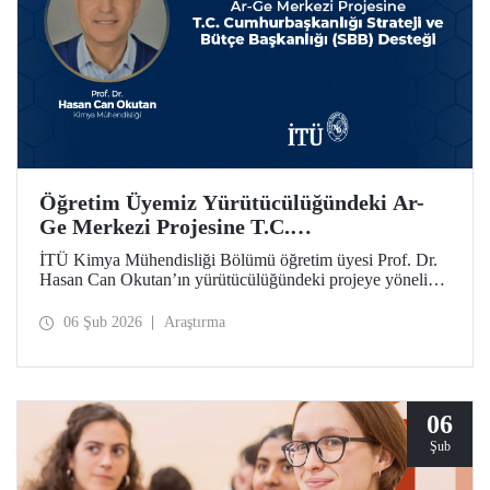
Öğretim Üyemiz Yürütücülüğündeki Ar-
Ge Merkezi Projesine T.C.
Cumhurbaşkanlığı Strateji ve Bütçe
İTÜ Kimya Mühendisliği Bölümü öğretim üyesi Prof. Dr.
Başkanlığı (SBB) Desteği
Hasan Can Okutan’ın yürütücülüğündeki projeye yönelik
destek, T.C. Cumhurbaşkanlığı Strateji ve Bütçe Başkanlığı
(SBB) tarafından, 31.931.000 TL’lik ek bütçeyle bir yıl
06 Şub 2026
Araştırma
daha uzatıldı ve 700 metrekare alana sahip olacak
Teknolojik Araştırma Laboratuvar Binası’nın yapımı
onaylandı.
06
Şub