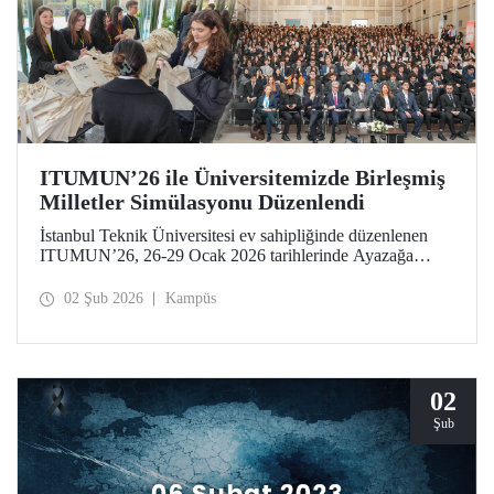
ITUMUN’26 ile Üniversitemizde Birleşmiş
Milletler Simülasyonu Düzenlendi
İstanbul Teknik Üniversitesi ev sahipliğinde düzenlenen
ITUMUN’26, 26-29 Ocak 2026 tarihlerinde Ayazağa
Yerleşkemizde düzenlendi. Konferans, güvenlik, insan
hakları ve ekonomi gibi farklı temalara odaklanan 14
02 Şub 2026
Kampüs
İngilizce komiteye ek olarak 1 Fransızca komite ile, çok
dilli ve uluslararası bir Birleşmiş Milletler simülasyonu
deneyimi sundu.
02
Şub