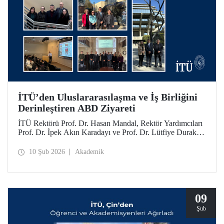
İTÜ’den Uluslararasılaşma ve İş Birliğini
Derinleştiren ABD Ziyareti
İTÜ Rektörü Prof. Dr. Hasan Mandal, Rektör Yardımcıları
Prof. Dr. İpek Akın Karadayı ve Prof. Dr. Lütfiye Durak
Ata ile birlikte İTÜ’nün küresel iş birliklerini güçlendirmek
ve mezunlarıyla bir araya gelmek için 24-30 Ocak 2026
10 Şub 2026
Akademik
tarihlerinde ABD’ye bir ziyarette bulundu.
09
Şub