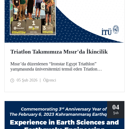
Triatlon Takımımıza Mısır'da İkincilik
Mısır’da düzenlenen “Ironstar Egypt Triathlon”
yarışmasında üniversitemizi temsil eden Triatlon
Takımımız, 18–24 yaş kategorisinde hem kadınlarda hem
de erkeklerde ikincilik elde etti.
05 Şub 2026
Öğrenci
04
Şub