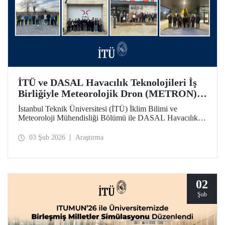
İTÜ ve DASAL Havacılık Teknolojileri İş
Birliğiyle Meteorolojik Dron (METRON)
Projesi Başarıyla Tamamlandı
İstanbul Teknik Üniversitesi (İTÜ) İklim Bilimi ve
Meteoroloji Mühendisliği Bölümü ile DASAL Havacılık
Teknolojileri arasında yaklaşık üç yıldır sürdürülen
üniversite - sanayi iş birliği kapsamında yürütülen
03 Şub 2026
Araştırma
Meteorolojik Dron (METRON) Projesi başarıyla
tamamlandı. METRON sistemine yönelik teorik ve
uygulamalı eğitimler 26-30 Ocak arasında gerçekleştirildi.
02
Şub