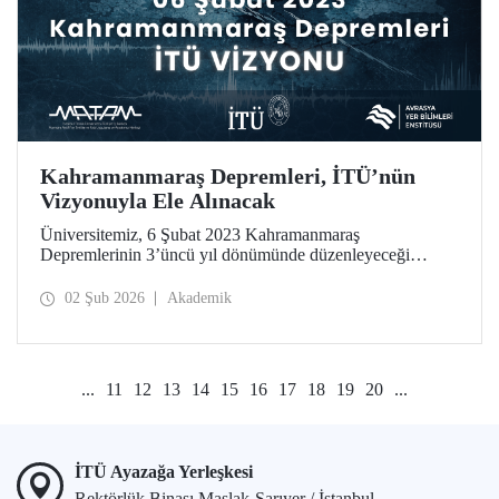
Kahramanmaraş Depremleri, İTÜ’nün
Vizyonuyla Ele Alınacak
Üniversitemiz, 6 Şubat 2023 Kahramanmaraş
Depremlerinin 3’üncü yıl dönümünde düzenleyeceği
toplantıyla sorumluluk ve etki odaklı vizyonunu, Avrasya
Yer Bilimleri Enstitüsünde 6 Şubat günü kamuoyuyla
02 Şub 2026
Akademik
paylaşıyor. Toplantıda, bir araştırma üniversitesi olarak
İTÜ’nün disiplinler arası yaklaşımı ve yenilikçi yöntemleri
kullanan bilimsel bakış açısı, fay araştırmalarından ardışık
afet tehlikelerine uzanan geniş bir yelpazede ele alınacak.
...
11
12
13
14
15
16
17
18
19
20
...
İTÜ Ayazağa Yerleşkesi
Rektörlük Binası Maslak-Sarıyer / İstanbul