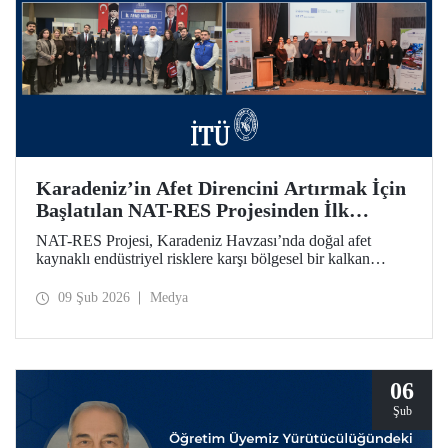
Karadeniz’in Afet Direncini Artırmak İçin
Başlatılan NAT-RES Projesinden İlk
Toplantı
NAT-RES Projesi, Karadeniz Havzası’nda doğal afet
kaynaklı endüstriyel risklere karşı bölgesel bir kalkan
oluşturmayı hedefliyor. İTÜ koordinasyonunda, Türkiye,
Yunanistan ve Ukrayna’dan paydaş kurumların iş birliğiyle
09 Şub 2026
Medya
hayata geçirilen projenin ilk toplantısı 2-4 Şubat 2026
tarihlerinde Ayazağa Yerleşkemizde yapıldı.
06
Şub