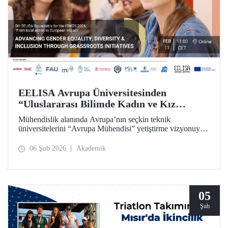
EELISA Avrupa Üniversitesinden
“Uluslararası Bilimde Kadın ve Kız
Çocukları Günü”ne Özel Toplantı
Mühendislik alanında Avrupa’nın seçkin teknik
üniversitelerini “Avrupa Mühendisi” yetiştirme vizyonuyla
bir araya getiren ve İTÜ’nün kurucu ortakları arasında yer
aldığı EELISA, 11 Şubat “Uluslararası Bilimde Kadın ve
06 Şub 2026
Akademik
Kız Çocukları Günü”nü bir yuvarlak masa toplantısıyla
kutluyor.
05
Şub