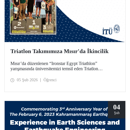
Triatlon Takımımıza Mısır'da İkincilik
Mısır’da düzenlenen “Ironstar Egypt Triathlon”
yarışmasında üniversitemizi temsil eden Triatlon
Takımımız, 18–24 yaş kategorisinde hem kadınlarda hem
de erkeklerde ikincilik elde etti.
05 Şub 2026
Öğrenci
04
Şub