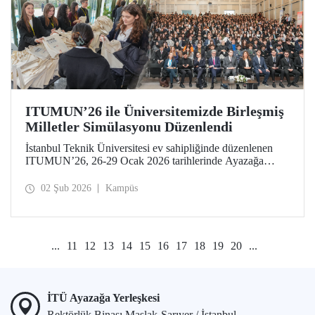
ITUMUN’26 ile Üniversitemizde Birleşmiş
Milletler Simülasyonu Düzenlendi
İstanbul Teknik Üniversitesi ev sahipliğinde düzenlenen
ITUMUN’26, 26-29 Ocak 2026 tarihlerinde Ayazağa
Yerleşkemizde düzenlendi. Konferans, güvenlik, insan
hakları ve ekonomi gibi farklı temalara odaklanan 14
02 Şub 2026
Kampüs
İngilizce komiteye ek olarak 1 Fransızca komite ile, çok
dilli ve uluslararası bir Birleşmiş Milletler simülasyonu
deneyimi sundu.
...
11
12
13
14
15
16
17
18
19
20
...
İTÜ Ayazağa Yerleşkesi
Rektörlük Binası Maslak-Sarıyer / İstanbul