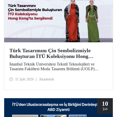
Türk Tasarımını Çin Sembolizmiyle
Buluşturan İTÜ Koleksiyonu Hong
Kong’ta Sergilendi
İstanbul Teknik Üniversitesi Tekstil Teknolojileri ve
Tasarımı Fakültesi Moda Tasarımı Bölümü (UOLP)
dördüncü sınıf öğrencisi Beyza Nur Yılmaz tarafından
tasarlanan ve Öğr. Gör. Dr. Belgin Görgün’ün
11 Şub 2026
Akademik
uygulamasını gerçekleştirdiği iki giysi, uluslararası
“Threads of Unity: Belt & Road Fashion Gala 2025”
kapsamında sergilenmeye hak kazandı. Koleksiyon, The
Hong Kong Polytechnic University (PolyU) ev
sahipliğinde düzenlenen defilede tanıtıldı.
10
Şub