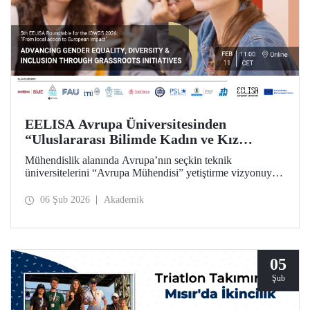
EELISA Avrupa Üniversitesinden
“Uluslararası Bilimde Kadın ve Kız
Çocukları Günü”ne Özel Toplantı
Mühendislik alanında Avrupa’nın seçkin teknik
üniversitelerini “Avrupa Mühendisi” yetiştirme vizyonuyla
bir araya getiren ve İTÜ’nün kurucu ortakları arasında yer
aldığı EELISA, 11 Şubat “Uluslararası Bilimde Kadın ve
06 Şub 2026
Akademik
Kız Çocukları Günü”nü bir yuvarlak masa toplantısıyla
kutluyor.
05
Şub