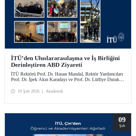
İTÜ’den Uluslararasılaşma ve İş Birliğini
Derinleştiren ABD Ziyareti
İTÜ Rektörü Prof. Dr. Hasan Mandal, Rektör Yardımcıları
Prof. Dr. İpek Akın Karadayı ve Prof. Dr. Lütfiye Durak
Ata ile birlikte İTÜ’nün küresel iş birliklerini güçlendirmek
ve mezunlarıyla bir araya gelmek için 24-30 Ocak 2026
10 Şub 2026
Akademik
tarihlerinde ABD’ye bir ziyarette bulundu.
09
Şub