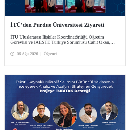
İTÜ’den Purdue Üniversitesi Ziyareti
İTÜ Uluslararası İlişkiler Koordinatörlüğü Öğretim
Görevlisi ve IAESTE Türkiye Sorumlusu Cahit Okan,
akademik ilişkileri ve iş birliğini geliştirmek amacıyla 20-27
Temmuz tarihlerinde ABD’de dünyanın önde gelen
06 Ağu 2026
Öğrenci
araştırma üniversitelerinden Purdue Üniversitesi başta
olmak üzere bir dizi ziyarette bulundu.