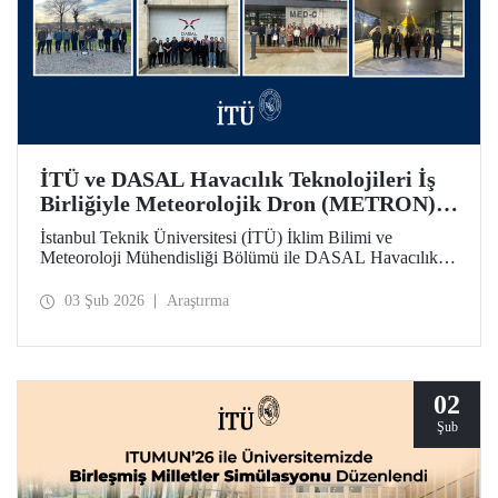
İTÜ ve DASAL Havacılık Teknolojileri İş
Birliğiyle Meteorolojik Dron (METRON)
Projesi Başarıyla Tamamlandı
İstanbul Teknik Üniversitesi (İTÜ) İklim Bilimi ve
Meteoroloji Mühendisliği Bölümü ile DASAL Havacılık
Teknolojileri arasında yaklaşık üç yıldır sürdürülen
üniversite - sanayi iş birliği kapsamında yürütülen
03 Şub 2026
Araştırma
Meteorolojik Dron (METRON) Projesi başarıyla
tamamlandı. METRON sistemine yönelik teorik ve
uygulamalı eğitimler 26-30 Ocak arasında gerçekleştirildi.
02
Şub