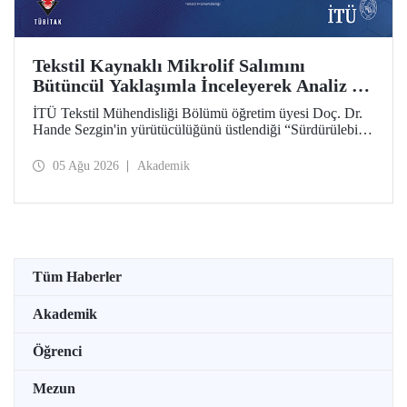
Tekstil Kaynaklı Mikrolif Salımını
Bütüncül Yaklaşımla İnceleyerek Analiz ve
Azaltım Stratejileri Geliştirecek Projeye
İTÜ Tekstil Mühendisliği Bölümü öğretim üyesi Doç. Dr.
TÜBİTAK Desteği
Hande Sezgin'in yürütücülüğünü üstlendiği “Sürdürülebilir
Pamuk ve Polyester Esaslı Tekstil Ürünlerinde Kullanım
Koşullarına Bağlı Mikrolif Salımı: Aşınma, UV Maruziyeti
05 Ağu 2026
Akademik
ve Yıkama Döngülerinin Bütünsel Analizi ve Azaltım
Stratejilerinin Geliştirilmesi” başlıklı proje, TÜBİTAK
2515 – COST Aksiyon Üyeleri Ar-Ge Destek Programı
kapsamında desteklenmeye hak kazandı.
Tüm Haberler
Akademik
Öğrenci
Mezun