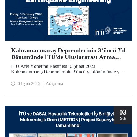
Kahramanmaraş Depremlerinin 3’üncü Yıl
Dönümünde İTÜ'de Uluslararası Anma
Toplantısı ve Çalıştay
İTÜ Afet Yönetimi Enstitüsü, 6 Şubat 2023
Kahramanmaraş Depremlerinin 3'üncü yıl dönümünde yer
bilimleri, deprem mühendisliği ve afet yönetimi alanlarında
uluslararası ölçekte önemli bir çalıştay düzenliyor.
04 Şub 2026
Araştırma
03
Şub