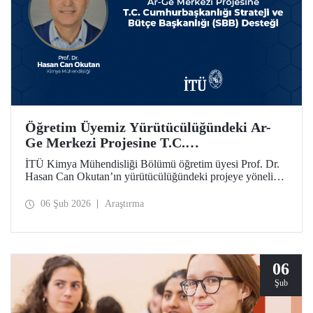
Öğretim Üyemiz Yürütücülüğündeki Ar-
Ge Merkezi Projesine T.C.
Cumhurbaşkanlığı Strateji ve Bütçe
İTÜ Kimya Mühendisliği Bölümü öğretim üyesi Prof. Dr.
Başkanlığı (SBB) Desteği
Hasan Can Okutan’ın yürütücülüğündeki projeye yönelik
destek, T.C. Cumhurbaşkanlığı Strateji ve Bütçe Başkanlığı
(SBB) tarafından, 31.931.000 TL’lik ek bütçeyle bir yıl
06 Şub 2026
Araştırma
daha uzatıldı ve 700 metrekare alana sahip olacak
Teknolojik Araştırma Laboratuvar Binası’nın yapımı
onaylandı.
06
Şub