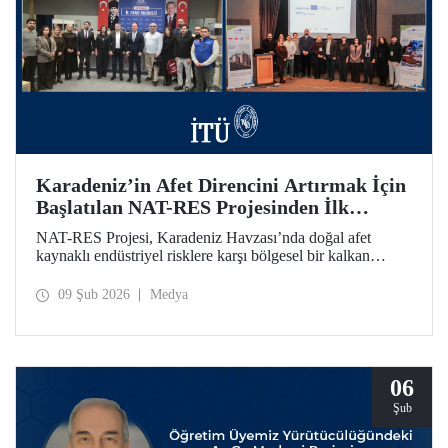
Karadeniz’in Afet Direncini Artırmak İçin
Başlatılan NAT-RES Projesinden İlk
Toplantı
NAT-RES Projesi, Karadeniz Havzası’nda doğal afet
kaynaklı endüstriyel risklere karşı bölgesel bir kalkan
oluşturmayı hedefliyor. İTÜ koordinasyonunda, Türkiye,
Yunanistan ve Ukrayna’dan paydaş kurumların iş birliğiyle
09 Şub 2026
Medya
hayata geçirilen projenin ilk toplantısı 2-4 Şubat 2026
tarihlerinde Ayazağa Yerleşkemizde yapıldı.
06
Şub