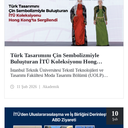
Türk Tasarımını Çin Sembolizmiyle
Buluşturan İTÜ Koleksiyonu Hong
Kong’ta Sergilendi
İstanbul Teknik Üniversitesi Tekstil Teknolojileri ve
Tasarımı Fakültesi Moda Tasarımı Bölümü (UOLP)
dördüncü sınıf öğrencisi Beyza Nur Yılmaz tarafından
tasarlanan ve Öğr. Gör. Dr. Belgin Görgün’ün
11 Şub 2026
Akademik
uygulamasını gerçekleştirdiği iki giysi, uluslararası
“Threads of Unity: Belt & Road Fashion Gala 2025”
kapsamında sergilenmeye hak kazandı. Koleksiyon, The
Hong Kong Polytechnic University (PolyU) ev
sahipliğinde düzenlenen defilede tanıtıldı.
10
Şub