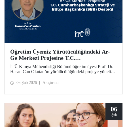
Öğretim Üyemiz Yürütücülüğündeki Ar-
Ge Merkezi Projesine T.C.
Cumhurbaşkanlığı Strateji ve Bütçe
İTÜ Kimya Mühendisliği Bölümü öğretim üyesi Prof. Dr.
Başkanlığı (SBB) Desteği
Hasan Can Okutan’ın yürütücülüğündeki projeye yönelik
destek, T.C. Cumhurbaşkanlığı Strateji ve Bütçe Başkanlığı
(SBB) tarafından, 31.931.000 TL’lik ek bütçeyle bir yıl
06 Şub 2026
Araştırma
daha uzatıldı ve 700 metrekare alana sahip olacak
Teknolojik Araştırma Laboratuvar Binası’nın yapımı
onaylandı.
06
Şub