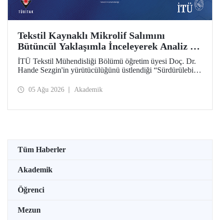
Tekstil Kaynaklı Mikrolif Salımını
Bütüncül Yaklaşımla İnceleyerek Analiz ve
Azaltım Stratejileri Geliştirecek Projeye
İTÜ Tekstil Mühendisliği Bölümü öğretim üyesi Doç. Dr.
TÜBİTAK Desteği
Hande Sezgin'in yürütücülüğünü üstlendiği “Sürdürülebilir
Pamuk ve Polyester Esaslı Tekstil Ürünlerinde Kullanım
Koşullarına Bağlı Mikrolif Salımı: Aşınma, UV Maruziyeti
05 Ağu 2026
Akademik
ve Yıkama Döngülerinin Bütünsel Analizi ve Azaltım
Stratejilerinin Geliştirilmesi” başlıklı proje, TÜBİTAK
2515 – COST Aksiyon Üyeleri Ar-Ge Destek Programı
kapsamında desteklenmeye hak kazandı.
Tüm Haberler
Akademik
Öğrenci
Mezun