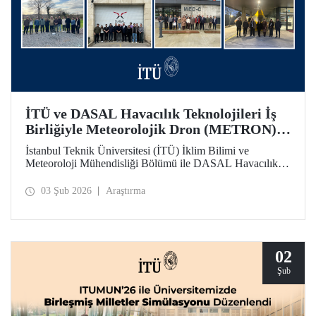
İTÜ ve DASAL Havacılık Teknolojileri İş
Birliğiyle Meteorolojik Dron (METRON)
Projesi Başarıyla Tamamlandı
İstanbul Teknik Üniversitesi (İTÜ) İklim Bilimi ve
Meteoroloji Mühendisliği Bölümü ile DASAL Havacılık
Teknolojileri arasında yaklaşık üç yıldır sürdürülen
üniversite - sanayi iş birliği kapsamında yürütülen
03 Şub 2026
Araştırma
Meteorolojik Dron (METRON) Projesi başarıyla
tamamlandı. METRON sistemine yönelik teorik ve
uygulamalı eğitimler 26-30 Ocak arasında gerçekleştirildi.
02
Şub