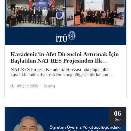
Karadeniz’in Afet Direncini Artırmak İçin
Başlatılan NAT-RES Projesinden İlk
Toplantı
NAT-RES Projesi, Karadeniz Havzası’nda doğal afet
kaynaklı endüstriyel risklere karşı bölgesel bir kalkan
oluşturmayı hedefliyor. İTÜ koordinasyonunda, Türkiye,
Yunanistan ve Ukrayna’dan paydaş kurumların iş birliğiyle
09 Şub 2026
Medya
hayata geçirilen projenin ilk toplantısı 2-4 Şubat 2026
tarihlerinde Ayazağa Yerleşkemizde yapıldı.
06
Şub