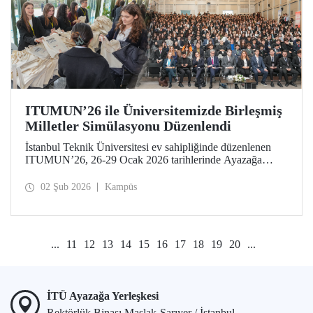
ITUMUN’26 ile Üniversitemizde Birleşmiş
Milletler Simülasyonu Düzenlendi
İstanbul Teknik Üniversitesi ev sahipliğinde düzenlenen
ITUMUN’26, 26-29 Ocak 2026 tarihlerinde Ayazağa
Yerleşkemizde düzenlendi. Konferans, güvenlik, insan
hakları ve ekonomi gibi farklı temalara odaklanan 14
02 Şub 2026
Kampüs
İngilizce komiteye ek olarak 1 Fransızca komite ile, çok
dilli ve uluslararası bir Birleşmiş Milletler simülasyonu
deneyimi sundu.
...
11
12
13
14
15
16
17
18
19
20
...
İTÜ Ayazağa Yerleşkesi
Rektörlük Binası Maslak-Sarıyer / İstanbul