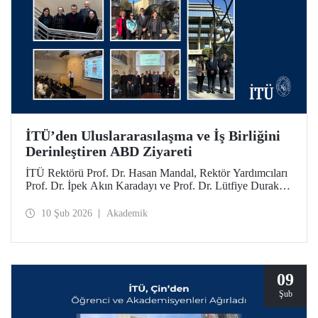
İTÜ’den Uluslararasılaşma ve İş Birliğini
Derinleştiren ABD Ziyareti
İTÜ Rektörü Prof. Dr. Hasan Mandal, Rektör Yardımcıları
Prof. Dr. İpek Akın Karadayı ve Prof. Dr. Lütfiye Durak
Ata ile birlikte İTÜ’nün küresel iş birliklerini güçlendirmek
ve mezunlarıyla bir araya gelmek için 24-30 Ocak 2026
10 Şub 2026
Akademik
tarihlerinde ABD’ye bir ziyarette bulundu.
09
Şub