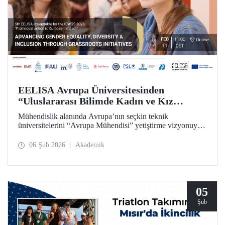
EELISA Avrupa Üniversitesinden
“Uluslararası Bilimde Kadın ve Kız
Çocukları Günü”ne Özel Toplantı
Mühendislik alanında Avrupa’nın seçkin teknik
üniversitelerini “Avrupa Mühendisi” yetiştirme vizyonuyla
bir araya getiren ve İTÜ’nün kurucu ortakları arasında yer
aldığı EELISA, 11 Şubat “Uluslararası Bilimde Kadın ve
06 Şub 2026
Akademik
Kız Çocukları Günü”nü bir yuvarlak masa toplantısıyla
kutluyor.
05
Şub