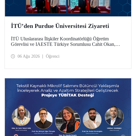
İTÜ’den Purdue Üniversitesi Ziyareti
İTÜ Uluslararası İlişkiler Koordinatörlüğü Öğretim
Görevlisi ve IAESTE Türkiye Sorumlusu Cahit Okan,
akademik ilişkileri ve iş birliğini geliştirmek amacıyla 20-27
Temmuz tarihlerinde ABD’de dünyanın önde gelen
06 Ağu 2026
Öğrenci
araştırma üniversitelerinden Purdue Üniversitesi başta
olmak üzere bir dizi ziyarette bulundu.