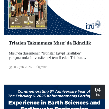
Triatlon Takımımıza Mısır'da İkincilik
Mısır’da düzenlenen “Ironstar Egypt Triathlon”
yarışmasında üniversitemizi temsil eden Triatlon
Takımımız, 18–24 yaş kategorisinde hem kadınlarda hem
de erkeklerde ikincilik elde etti.
05 Şub 2026
Öğrenci
04
Şub