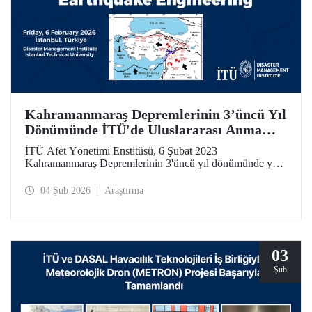
Kahramanmaraş Depremlerinin 3’üncü Yıl
Dönümünde İTÜ'de Uluslararası Anma
Toplantısı ve Çalıştay
İTÜ Afet Yönetimi Enstitüsü, 6 Şubat 2023
Kahramanmaraş Depremlerinin 3'üncü yıl dönümünde yer
bilimleri, deprem mühendisliği ve afet yönetimi alanlarında
uluslararası ölçekte önemli bir çalıştay düzenliyor.
04 Şub 2026
Araştırma
03
Şub