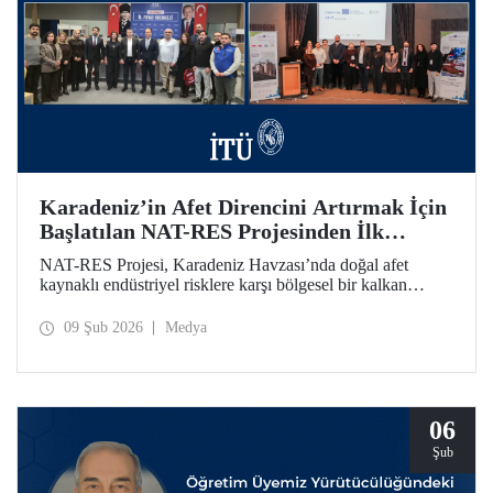
Karadeniz’in Afet Direncini Artırmak İçin
Başlatılan NAT-RES Projesinden İlk
Toplantı
NAT-RES Projesi, Karadeniz Havzası’nda doğal afet
kaynaklı endüstriyel risklere karşı bölgesel bir kalkan
oluşturmayı hedefliyor. İTÜ koordinasyonunda, Türkiye,
Yunanistan ve Ukrayna’dan paydaş kurumların iş birliğiyle
09 Şub 2026
Medya
hayata geçirilen projenin ilk toplantısı 2-4 Şubat 2026
tarihlerinde Ayazağa Yerleşkemizde yapıldı.
06
Şub