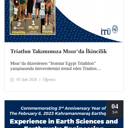
Triatlon Takımımıza Mısır'da İkincilik
Mısır’da düzenlenen “Ironstar Egypt Triathlon”
yarışmasında üniversitemizi temsil eden Triatlon
Takımımız, 18–24 yaş kategorisinde hem kadınlarda hem
de erkeklerde ikincilik elde etti.
05 Şub 2026
Öğrenci
04
Şub