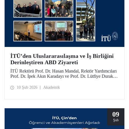
İTÜ’den Uluslararasılaşma ve İş Birliğini
Derinleştiren ABD Ziyareti
İTÜ Rektörü Prof. Dr. Hasan Mandal, Rektör Yardımcıları
Prof. Dr. İpek Akın Karadayı ve Prof. Dr. Lütfiye Durak
Ata ile birlikte İTÜ’nün küresel iş birliklerini güçlendirmek
ve mezunlarıyla bir araya gelmek için 24-30 Ocak 2026
10 Şub 2026
Akademik
tarihlerinde ABD’ye bir ziyarette bulundu.
09
Şub