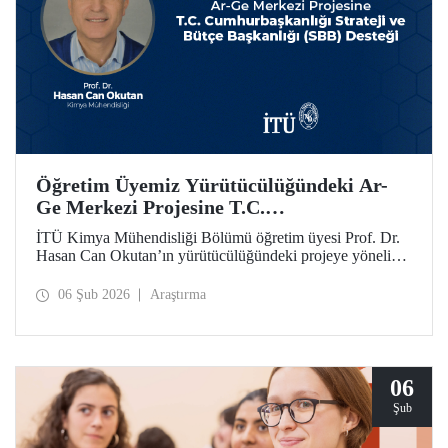
Öğretim Üyemiz Yürütücülüğündeki Ar-
Ge Merkezi Projesine T.C.
Cumhurbaşkanlığı Strateji ve Bütçe
İTÜ Kimya Mühendisliği Bölümü öğretim üyesi Prof. Dr.
Başkanlığı (SBB) Desteği
Hasan Can Okutan’ın yürütücülüğündeki projeye yönelik
destek, T.C. Cumhurbaşkanlığı Strateji ve Bütçe Başkanlığı
(SBB) tarafından, 31.931.000 TL’lik ek bütçeyle bir yıl
06 Şub 2026
Araştırma
daha uzatıldı ve 700 metrekare alana sahip olacak
Teknolojik Araştırma Laboratuvar Binası’nın yapımı
onaylandı.
06
Şub