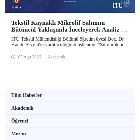
Tekstil Kaynaklı Mikrolif Salımını
Bütüncül Yaklaşımla İnceleyerek Analiz ve
Azaltım Stratejileri Geliştirecek Projeye
İTÜ Tekstil Mühendisliği Bölümü öğretim üyesi Doç. Dr.
TÜBİTAK Desteği
Hande Sezgin'in yürütücülüğünü üstlendiği “Sürdürülebilir
Pamuk ve Polyester Esaslı Tekstil Ürünlerinde Kullanım
Koşullarına Bağlı Mikrolif Salımı: Aşınma, UV Maruziyeti
05 Ağu 2026
Akademik
ve Yıkama Döngülerinin Bütünsel Analizi ve Azaltım
Stratejilerinin Geliştirilmesi” başlıklı proje, TÜBİTAK
2515 – COST Aksiyon Üyeleri Ar-Ge Destek Programı
kapsamında desteklenmeye hak kazandı.
Tüm Haberler
Akademik
Öğrenci
Mezun