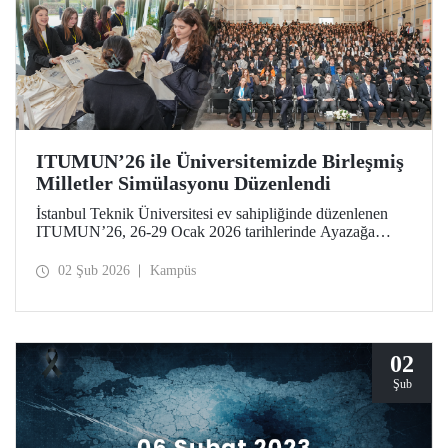
ITUMUN’26 ile Üniversitemizde Birleşmiş
Milletler Simülasyonu Düzenlendi
İstanbul Teknik Üniversitesi ev sahipliğinde düzenlenen
ITUMUN’26, 26-29 Ocak 2026 tarihlerinde Ayazağa
Yerleşkemizde düzenlendi. Konferans, güvenlik, insan
hakları ve ekonomi gibi farklı temalara odaklanan 14
02 Şub 2026
Kampüs
İngilizce komiteye ek olarak 1 Fransızca komite ile, çok
dilli ve uluslararası bir Birleşmiş Milletler simülasyonu
deneyimi sundu.
02
Şub