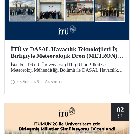
İTÜ ve DASAL Havacılık Teknolojileri İş
Birliğiyle Meteorolojik Dron (METRON)
Projesi Başarıyla Tamamlandı
İstanbul Teknik Üniversitesi (İTÜ) İklim Bilimi ve
Meteoroloji Mühendisliği Bölümü ile DASAL Havacılık
Teknolojileri arasında yaklaşık üç yıldır sürdürülen
üniversite - sanayi iş birliği kapsamında yürütülen
03 Şub 2026
Araştırma
Meteorolojik Dron (METRON) Projesi başarıyla
tamamlandı. METRON sistemine yönelik teorik ve
uygulamalı eğitimler 26-30 Ocak arasında gerçekleştirildi.
02
Şub