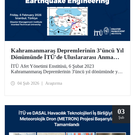
Kahramanmaraş Depremlerinin 3’üncü Yıl
Dönümünde İTÜ'de Uluslararası Anma
Toplantısı ve Çalıştay
İTÜ Afet Yönetimi Enstitüsü, 6 Şubat 2023
Kahramanmaraş Depremlerinin 3'üncü yıl dönümünde yer
bilimleri, deprem mühendisliği ve afet yönetimi alanlarında
uluslararası ölçekte önemli bir çalıştay düzenliyor.
04 Şub 2026
Araştırma
03
Şub