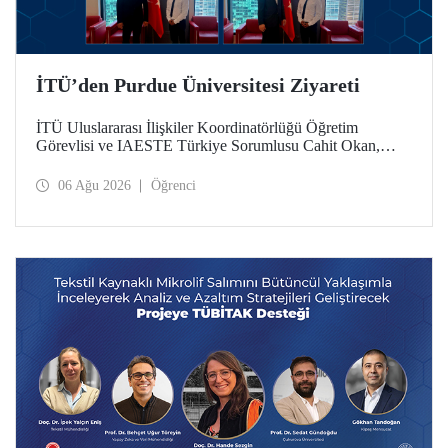
İTÜ’den Purdue Üniversitesi Ziyareti
İTÜ Uluslararası İlişkiler Koordinatörlüğü Öğretim
Görevlisi ve IAESTE Türkiye Sorumlusu Cahit Okan,
akademik ilişkileri ve iş birliğini geliştirmek amacıyla 20-27
Temmuz tarihlerinde ABD’de dünyanın önde gelen
06 Ağu 2026
Öğrenci
araştırma üniversitelerinden Purdue Üniversitesi başta
olmak üzere bir dizi ziyarette bulundu.