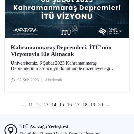
Kahramanmaraş Depremleri, İTÜ’nün
Vizyonuyla Ele Alınacak
Üniversitemiz, 6 Şubat 2023 Kahramanmaraş
Depremlerinin 3’üncü yıl dönümünde düzenleyeceği
toplantıyla sorumluluk ve etki odaklı vizyonunu, Avrasya
Yer Bilimleri Enstitüsünde 6 Şubat günü kamuoyuyla
02 Şub 2026
Akademik
paylaşıyor. Toplantıda, bir araştırma üniversitesi olarak
İTÜ’nün disiplinler arası yaklaşımı ve yenilikçi yöntemleri
kullanan bilimsel bakış açısı, fay araştırmalarından ardışık
afet tehlikelerine uzanan geniş bir yelpazede ele alınacak.
...
11
12
13
14
15
16
17
18
19
20
...
İTÜ Ayazağa Yerleşkesi
Rektörlük Binası Maslak-Sarıyer / İstanbul