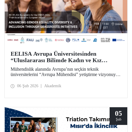
EELISA Avrupa Üniversitesinden
“Uluslararası Bilimde Kadın ve Kız
Çocukları Günü”ne Özel Toplantı
Mühendislik alanında Avrupa’nın seçkin teknik
üniversitelerini “Avrupa Mühendisi” yetiştirme vizyonuyla
bir araya getiren ve İTÜ’nün kurucu ortakları arasında yer
aldığı EELISA, 11 Şubat “Uluslararası Bilimde Kadın ve
06 Şub 2026
Akademik
Kız Çocukları Günü”nü bir yuvarlak masa toplantısıyla
kutluyor.
05
Şub