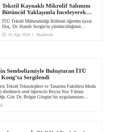
Tekstil Kaynaklı Mikrolif Salımını
Bütüncül Yaklaşımla İnceleyerek
Analiz ve Azaltım Stratejileri
İTÜ Tekstil Mühendisliği Bölümü öğretim üyesi
Geliştirecek Projeye TÜBİTAK
Doç. Dr. Hande Sezgin'in yürütücülüğünü
Desteği
üstlendiği “Sürdürülebilir Pamuk ve Polyester
05 Ağu 2026
Akademik
Esaslı Tekstil Ürünlerinde Kullanım Koşullarına
Bağlı Mikrolif Salımı: Aşınma, UV Maruziyeti ve
Yıkama Döngülerinin Bütünsel Analizi ve
Azaltım Stratejilerinin Geliştirilmesi” başlıklı
proje, TÜBİTAK 2515 – COST Aksiyon Üyeleri
Ar-Ge Destek Programı kapsamında
desteklenmeye hak kazandı.
in Sembolizmiyle Buluşturan İTÜ
Kong’ta Sergilendi
esi Tekstil Teknolojileri ve Tasarımı Fakültesi Moda
dördüncü sınıf öğrencisi Beyza Nur Yılmaz
 Öğr. Gör. Dr. Belgin Görgün’ün uygulamasını
, uluslararası “Threads of Unity: Belt & Road
ik
amında sergilenmeye hak kazandı. Koleksiyon,
ic University (PolyU) ev sahipliğinde düzenlenen