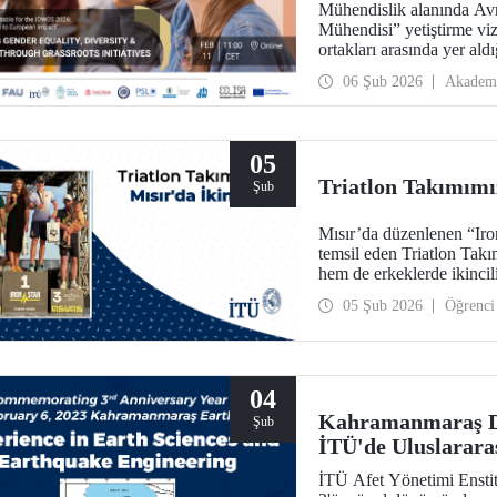
Mühendislik alanında Avr
Mühendisi” yetiştirme vi
ortakları arasında yer a
ve Kız Çocukları Günü”nü
06 Şub 2026
Akadem
05
Triatlon Takımımız
Şub
Mısır’da düzenlenen “Iro
temsil eden Triatlon Tak
hem de erkeklerde ikincili
05 Şub 2026
Öğrenci
04
Kahramanmaraş D
Şub
İTÜ'de Uluslarara
İTÜ Afet Yönetimi Ensti