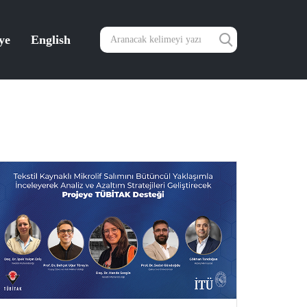
ye
English