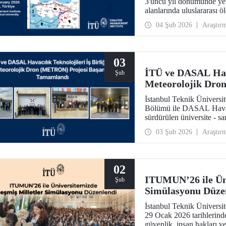
3'üncü yıl dönümünde yer
alanlarında uluslararası ö
04 Şub 2026
Araştır
03
İTÜ ve DASAL Havac
Şub
Meteorolojik Dro
Tamamlandı
İstanbul Teknik Üniversit
Bölümü ile DASAL Havacıl
sürdürülen üniversite - s
Dron (METRON) Projesi 
03 Şub 2026
Araştır
yönelik teorik ve uygulam
02
ITUMUN’26 ile Üni
Şub
Simülasyonu Düze
İstanbul Teknik Ünivers
29 Ocak 2026 tarihlerin
güvenlik, insan hakları v