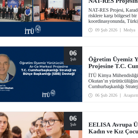
NAT-RES Projesind
NAT-RES Projesi, Karaden
risklere karşı bölgesel bi
koordinasyonunda, Türki
iş birliğiyle hayata geçiri
09 Şub 2026
Medya
Ayazağa Yerleşkemizde y
06
Öğretim Üyemiz Y
Şub
Projesine T.C. Cum
Başkanlığı (SBB) 
İTÜ Kimya Mühendisliği 
Okutan’ın yürütücülüğünd
Cumhurbaşkanlığı Stratej
31.931.000 TL’lik ek bütç
06 Şub 2026
Araştır
sahip olacak Teknolojik 
06
EELISA Avrupa Üni
Şub
Kadın ve Kız Çocu