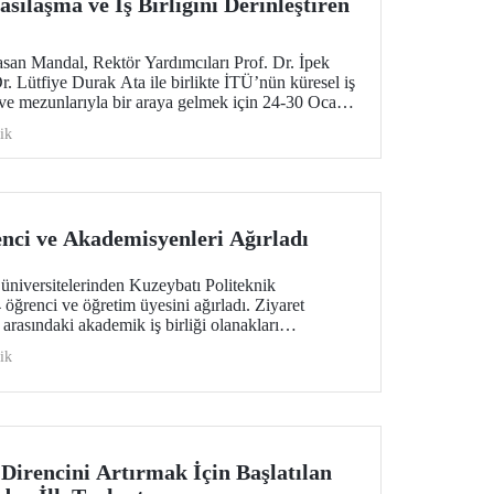
sılaşma ve İş Birliğini Derinleştiren
san Mandal, Rektör Yardımcıları Prof. Dr. İpek
. Lütfiye Durak Ata ile birlikte İTÜ’nün küresel iş
 ve mezunlarıyla bir araya gelmek için 24-30 Ocak
 bir ziyarette bulundu.
ik
nci ve Akademisyenleri Ağırladı
üniversitelerinden Kuzeybatı Politeknik
öğrenci ve öğretim üyesini ağırladı. Ziyaret
arasındaki akademik iş birliği olanakları
ik
Direncini Artırmak İçin Başlatılan