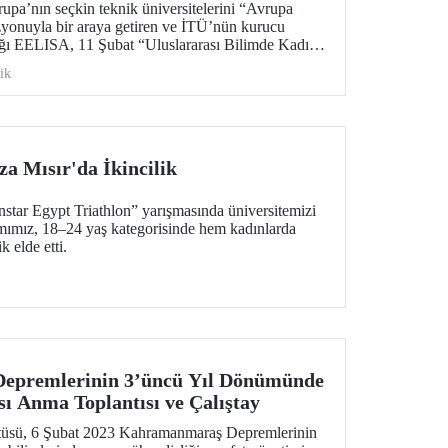
upa’nın seçkin teknik üniversitelerini “Avrupa
zyonuyla bir araya getiren ve İTÜ’nün kurucu
ldığı EELISA, 11 Şubat “Uluslararası Bilimde Kadın
 bir yuvarlak masa toplantısıyla kutluyor.
ik
a Mısır'da İkincilik
nstar Egypt Triathlon” yarışmasında üniversitemizi
ımımız, 18–24 yaş kategorisinde hem kadınlarda
k elde etti.
epremlerinin 3’üncü Yıl Dönümünde
sı Anma Toplantısı ve Çalıştay
tüsü, 6 Şubat 2023 Kahramanmaraş Depremlerinin