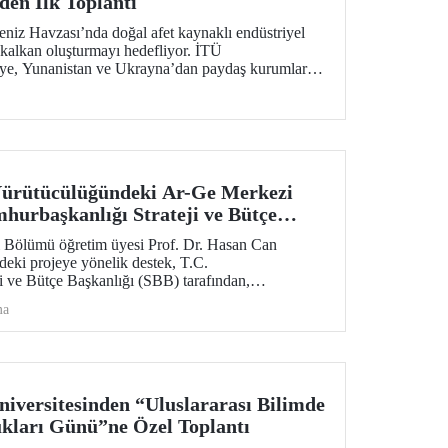
en İlk Toplantı
iz Havzası’nda doğal afet kaynaklı endüstriyel
r kalkan oluşturmayı hedefliyor. İTÜ
ye, Yunanistan ve Ukrayna’dan paydaş kurumların
len projenin ilk toplantısı 2-4 Şubat 2026 tarihlerinde
apıldı.
ürütücülüğündeki Ar-Ge Merkezi
hurbaşkanlığı Strateji ve Bütçe
Desteği
Bölümü öğretim üyesi Prof. Dr. Hasan Can
eki projeye yönelik destek, T.C.
i ve Bütçe Başkanlığı (SBB) tarafından,
eyle bir yıl daha uzatıldı ve 700 metrekare alana
ma
Araştırma Laboratuvar Binası’nın yapımı onaylandı.
versitesinden “Uluslararası Bilimde
kları Günü”ne Özel Toplantı