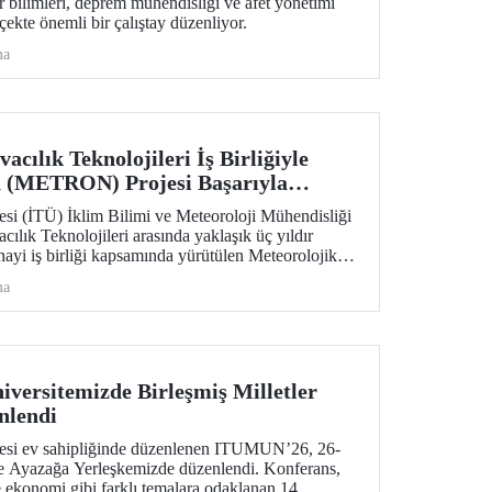
 bilimleri, deprem mühendisliği ve afet yönetimi
lçekte önemli bir çalıştay düzenliyor.
ma
ılık Teknolojileri İş Birliğiyle
n (METRON) Projesi Başarıyla
esi (İTÜ) İklim Bilimi ve Meteoroloji Mühendisliği
ık Teknolojileri arasında yaklaşık üç yıldır
anayi iş birliği kapsamında yürütülen Meteorolojik
başarıyla tamamlandı. METRON sistemine
ma
alı eğitimler 26-30 Ocak arasında gerçekleştirildi.
versitemizde Birleşmiş Milletler
nlendi
itesi ev sahipliğinde düzenlenen ITUMUN’26, 26-
de Ayazağa Yerleşkemizde düzenlendi. Konferans,
e ekonomi gibi farklı temalara odaklanan 14