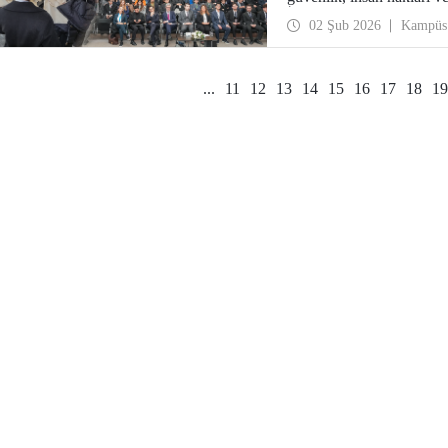
İngilizce komiteye ek olar
02 Şub 2026
Kampüs
bir Birleşmiş Milletler s
...
11
12
13
14
15
16
17
18
19