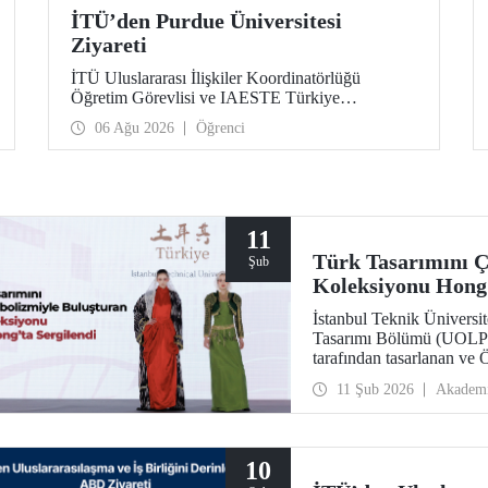
İTÜ’den Purdue Üniversitesi
Ziyareti
İTÜ Uluslararası İlişkiler Koordinatörlüğü
Öğretim Görevlisi ve IAESTE Türkiye
Sorumlusu Cahit Okan, akademik ilişkileri ve iş
06 Ağu 2026
Öğrenci
birliğini geliştirmek amacıyla 20-27 Temmuz
tarihlerinde ABD’de dünyanın önde gelen
araştırma üniversitelerinden Purdue Üniversitesi
başta olmak üzere bir dizi ziyarette bulundu.
11
Türk Tasarımını Ç
Şub
Koleksiyonu Hong 
İstanbul Teknik Üniversit
Tasarımı Bölümü (UOLP) 
tarafından tasarlanan ve
gerçekleştirdiği iki giysi
11 Şub 2026
Akadem
Fashion Gala 2025” kaps
The Hong Kong Polytechn
defilede tanıtıldı.
10