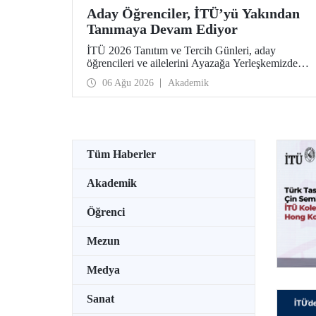
Aday Öğrenciler, İTÜ’yü Yakından
Tanımaya Devam Ediyor
İTÜ 2026 Tanıtım ve Tercih Günleri, aday
öğrencileri ve ailelerini Ayazağa Yerleşkemizde
ağırlamaya devam ediyor. Tanıtım ve Tercih
06 Ağu 2026
Akademik
Günleri 7 Ağustos’ta tamamlanacak, ilgili fakülte
ve birimler adaylara bilgi vermeye devam edecek.
Tüm Haberler
Akademik
Öğrenci
Mezun
Medya
Sanat