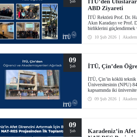
İTÜ’den Uluslarara
Şub
ABD Ziyareti
İTÜ Rektörü Prof. Dr. Ha
Akın Karadayı ve Prof. Dr
birliklerini güçlendirmek
2026 tarihlerinde ABD’ye
10 Şub 2026
Akadem
09
İTÜ, Çin’den Öğre
Şub
İTÜ, Çin’in köklü teknik 
Üniversitesinin (NPU) 84 
kapsamında iki üniversite 
değerlendirildi.
09 Şub 2026
Akadem
09
Karadeniz’in Afet 
Şub