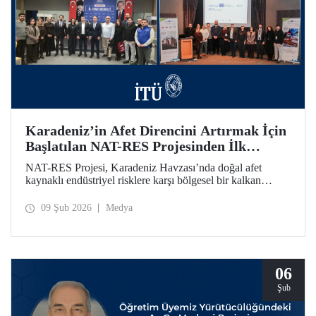
Karadeniz’in Afet Direncini Artırmak İçin
Başlatılan NAT-RES Projesinden İlk
Toplantı
NAT-RES Projesi, Karadeniz Havzası’nda doğal afet
kaynaklı endüstriyel risklere karşı bölgesel bir kalkan
oluşturmayı hedefliyor. İTÜ koordinasyonunda, Türkiye,
Yunanistan ve Ukrayna’dan paydaş kurumların iş birliğiyle
09 Şub 2026
Medya
hayata geçirilen projenin ilk toplantısı 2-4 Şubat 2026
tarihlerinde Ayazağa Yerleşkemizde yapıldı.
06
Şub