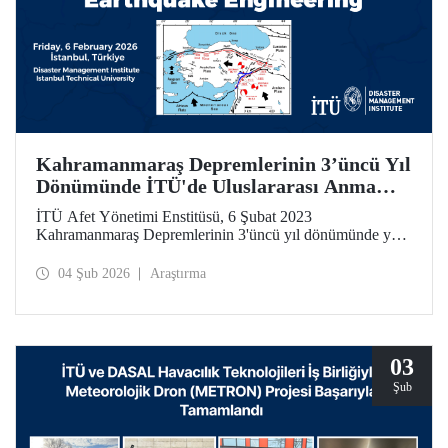
Kahramanmaraş Depremlerinin 3’üncü Yıl
Dönümünde İTÜ'de Uluslararası Anma
Toplantısı ve Çalıştay
İTÜ Afet Yönetimi Enstitüsü, 6 Şubat 2023
Kahramanmaraş Depremlerinin 3'üncü yıl dönümünde yer
bilimleri, deprem mühendisliği ve afet yönetimi alanlarında
uluslararası ölçekte önemli bir çalıştay düzenliyor.
04 Şub 2026
Araştırma
03
Şub