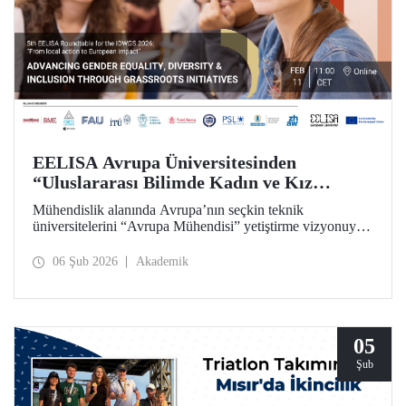
EELISA Avrupa Üniversitesinden
“Uluslararası Bilimde Kadın ve Kız
Çocukları Günü”ne Özel Toplantı
Mühendislik alanında Avrupa’nın seçkin teknik
üniversitelerini “Avrupa Mühendisi” yetiştirme vizyonuyla
bir araya getiren ve İTÜ’nün kurucu ortakları arasında yer
aldığı EELISA, 11 Şubat “Uluslararası Bilimde Kadın ve
06 Şub 2026
Akademik
Kız Çocukları Günü”nü bir yuvarlak masa toplantısıyla
kutluyor.
05
Şub