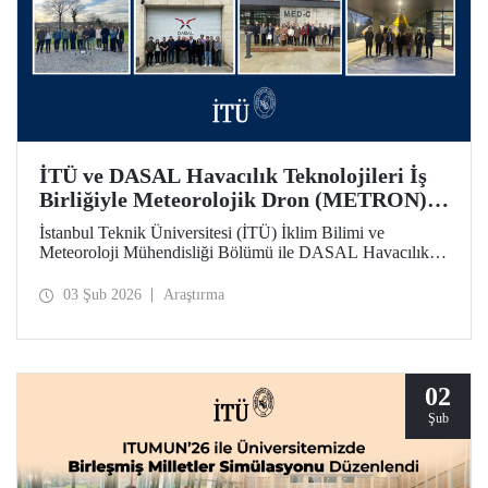
İTÜ ve DASAL Havacılık Teknolojileri İş
Birliğiyle Meteorolojik Dron (METRON)
Projesi Başarıyla Tamamlandı
İstanbul Teknik Üniversitesi (İTÜ) İklim Bilimi ve
Meteoroloji Mühendisliği Bölümü ile DASAL Havacılık
Teknolojileri arasında yaklaşık üç yıldır sürdürülen
üniversite - sanayi iş birliği kapsamında yürütülen
03 Şub 2026
Araştırma
Meteorolojik Dron (METRON) Projesi başarıyla
tamamlandı. METRON sistemine yönelik teorik ve
uygulamalı eğitimler 26-30 Ocak arasında gerçekleştirildi.
02
Şub