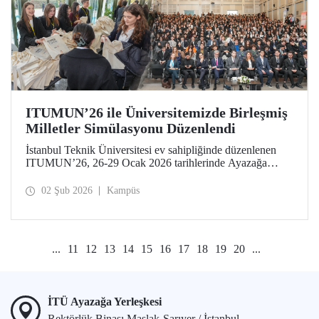
ITUMUN’26 ile Üniversitemizde Birleşmiş
Milletler Simülasyonu Düzenlendi
İstanbul Teknik Üniversitesi ev sahipliğinde düzenlenen
ITUMUN’26, 26-29 Ocak 2026 tarihlerinde Ayazağa
Yerleşkemizde düzenlendi. Konferans, güvenlik, insan
hakları ve ekonomi gibi farklı temalara odaklanan 14
02 Şub 2026
Kampüs
İngilizce komiteye ek olarak 1 Fransızca komite ile, çok
dilli ve uluslararası bir Birleşmiş Milletler simülasyonu
deneyimi sundu.
...
11
12
13
14
15
16
17
18
19
20
...
İTÜ Ayazağa Yerleşkesi
Rektörlük Binası Maslak-Sarıyer / İstanbul