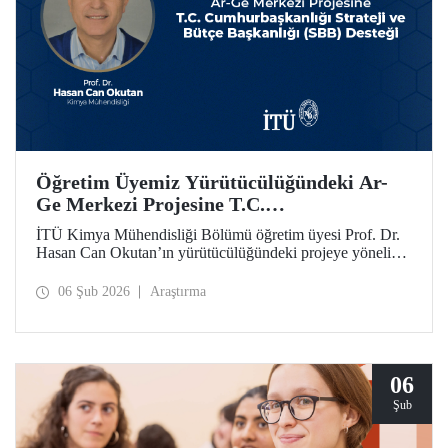
Öğretim Üyemiz Yürütücülüğündeki Ar-
Ge Merkezi Projesine T.C.
Cumhurbaşkanlığı Strateji ve Bütçe
İTÜ Kimya Mühendisliği Bölümü öğretim üyesi Prof. Dr.
Başkanlığı (SBB) Desteği
Hasan Can Okutan’ın yürütücülüğündeki projeye yönelik
destek, T.C. Cumhurbaşkanlığı Strateji ve Bütçe Başkanlığı
(SBB) tarafından, 31.931.000 TL’lik ek bütçeyle bir yıl
06 Şub 2026
Araştırma
daha uzatıldı ve 700 metrekare alana sahip olacak
Teknolojik Araştırma Laboratuvar Binası’nın yapımı
onaylandı.
06
Şub