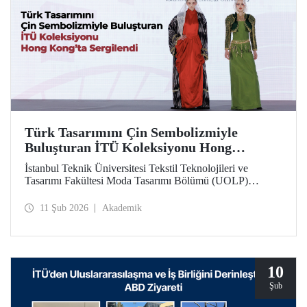
Türk Tasarımını Çin Sembolizmiyle
Buluşturan İTÜ Koleksiyonu Hong
Kong’ta Sergilendi
İstanbul Teknik Üniversitesi Tekstil Teknolojileri ve
Tasarımı Fakültesi Moda Tasarımı Bölümü (UOLP)
dördüncü sınıf öğrencisi Beyza Nur Yılmaz tarafından
tasarlanan ve Öğr. Gör. Dr. Belgin Görgün’ün
11 Şub 2026
Akademik
uygulamasını gerçekleştirdiği iki giysi, uluslararası
“Threads of Unity: Belt & Road Fashion Gala 2025”
kapsamında sergilenmeye hak kazandı. Koleksiyon, The
Hong Kong Polytechnic University (PolyU) ev
sahipliğinde düzenlenen defilede tanıtıldı.
10
Şub