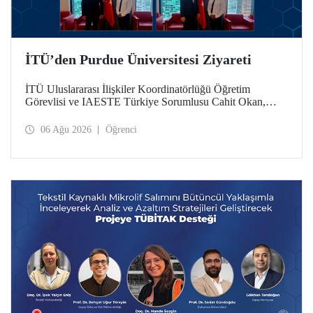
İTÜ’den Purdue Üniversitesi Ziyareti
İTÜ Uluslararası İlişkiler Koordinatörlüğü Öğretim
Görevlisi ve IAESTE Türkiye Sorumlusu Cahit Okan,
akademik ilişkileri ve iş birliğini geliştirmek amacıyla 20-27
Temmuz tarihlerinde ABD’de dünyanın önde gelen
06 Ağu 2026
Öğrenci
araştırma üniversitelerinden Purdue Üniversitesi başta
olmak üzere bir dizi ziyarette bulundu.