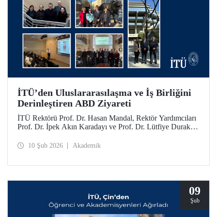
İTÜ’den Uluslararasılaşma ve İş Birliğini
Derinleştiren ABD Ziyareti
İTÜ Rektörü Prof. Dr. Hasan Mandal, Rektör Yardımcıları
Prof. Dr. İpek Akın Karadayı ve Prof. Dr. Lütfiye Durak
Ata ile birlikte İTÜ’nün küresel iş birliklerini güçlendirmek
ve mezunlarıyla bir araya gelmek için 24-30 Ocak 2026
10 Şub 2026
Akademik
tarihlerinde ABD’ye bir ziyarette bulundu.
09
Şub