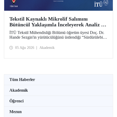
Tekstil Kaynaklı Mikrolif Salımını
Bütüncül Yaklaşımla İnceleyerek Analiz ve
Azaltım Stratejileri Geliştirecek Projeye
İTÜ Tekstil Mühendisliği Bölümü öğretim üyesi Doç. Dr.
TÜBİTAK Desteği
Hande Sezgin'in yürütücülüğünü üstlendiği “Sürdürülebilir
Pamuk ve Polyester Esaslı Tekstil Ürünlerinde Kullanım
Koşullarına Bağlı Mikrolif Salımı: Aşınma, UV Maruziyeti
05 Ağu 2026
Akademik
ve Yıkama Döngülerinin Bütünsel Analizi ve Azaltım
Stratejilerinin Geliştirilmesi” başlıklı proje, TÜBİTAK
2515 – COST Aksiyon Üyeleri Ar-Ge Destek Programı
kapsamında desteklenmeye hak kazandı.
Tüm Haberler
Akademik
Öğrenci
Mezun