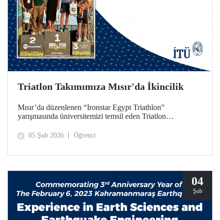
Triatlon Takımımıza Mısır'da İkincilik
Mısır’da düzenlenen “Ironstar Egypt Triathlon”
yarışmasında üniversitemizi temsil eden Triatlon
Takımımız, 18–24 yaş kategorisinde hem kadınlarda hem
de erkeklerde ikincilik elde etti.
05 Şub 2026
Öğrenci
04
Şub