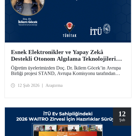
Esnek Elektronikler ve Yapay Zekâ
Destekli Otonom Algılama Teknolojilerini
Bir Araya Getiren STAND Projesine
Öğretim üyelerimizden Doç. Dr. İkilem Göcek’in Avrupa
AB’den Destek
Birliği projesi STAND, Avrupa Komisyonu tarafından
Ufuk Avrupa Programı kapsamında desteklenmeye hak
kazandı.
12 Şub 2026
Araştırma
12
Şub