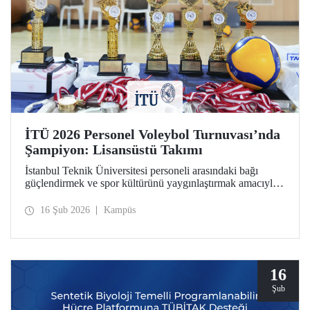
İTÜ 2026 Personel Voleybol Turnuvası’nda
Şampiyon: Lisansüstü Takımı
İstanbul Teknik Üniversitesi personeli arasındaki bağı
güçlendirmek ve spor kültürünü yaygınlaştırmak amacıyla
düzenlenen "İTÜ 2026 Personel Voleybol Turnuvası"
heyecan dolu bir finalle sona erdi.
16 Şub 2026
Kampüs
16
Şub