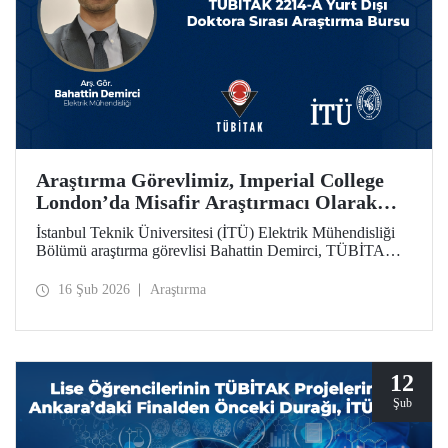
Araştırma Görevlimiz, Imperial College
London’da Misafir Araştırmacı Olarak
Çalışacak
İstanbul Teknik Üniversitesi (İTÜ) Elektrik Mühendisliği
Bölümü araştırma görevlisi Bahattin Demirci, TÜBİTAK
2214-A Yurt Dışı Doktora Sırası Araştırma Bursu
kapsamında Imperial College London’da 1 yıl süreyle
16 Şub 2026
Araştırma
misafir araştırmacı olarak çalışmaya hak kazandı.
12
Şub