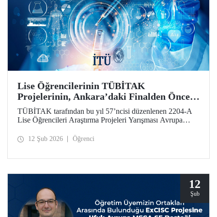
Lise Öğrencilerinin TÜBİTAK
Projelerinin, Ankara’daki Finalden Önceki
Durağı, İTÜ Oldu
TÜBİTAK tarafından bu yıl 57’ncisi düzenlenen 2204-A
Lise Öğrencileri Araştırma Projeleri Yarışması Avrupa
Bölge Sergisi, İstanbul Teknik Üniversitesi ev sahipliğinde
gerçekleştirildi.
12 Şub 2026
Öğrenci
12
Şub