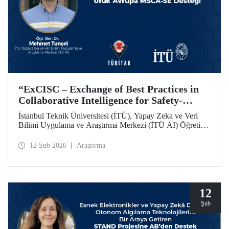
“ExCISC – Exchange of Best Practices in
Collaborative Intelligence for Safety-
Critical Applications” Projesine, Ufuk
İstanbul Teknik Üniversitesi (İTÜ), Yapay Zeka ve Veri
Avrupa MSCA-SE Fon Desteği
Bilimi Uygulama ve Araştırma Merkezi (İTÜ AI) Öğretim
Görevlisi Dr. Mehmet Tunçel’in proje ortakları arasında yer
aldığı “ExCISC – Exchange of Best Practices in
12 Şub 2026
Araştırma
Collaborative Intelligence for Safety-Critical Applications”
başlıklı proje, Avrupa Komisyonu tarafından Horizon
Europe Marie Skłodowska-Curie Actions Staff Exchanges
(MSCA-SE) programı kapsamında desteklenmeye hak
kazandı.
12
Şub