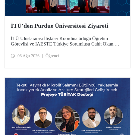
İTÜ’den Purdue Üniversitesi Ziyareti
İTÜ Uluslararası İlişkiler Koordinatörlüğü Öğretim
Görevlisi ve IAESTE Türkiye Sorumlusu Cahit Okan,
akademik ilişkileri ve iş birliğini geliştirmek amacıyla 20-27
Temmuz tarihlerinde ABD’de dünyanın önde gelen
06 Ağu 2026
Öğrenci
araştırma üniversitelerinden Purdue Üniversitesi başta
olmak üzere bir dizi ziyarette bulundu.