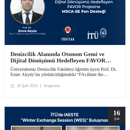
Denizcilik Alanında Otonom Gemi ve
Dijital Dönüşümü Hedefleyen FAVOR
Projesine MSCA-SE Fon Desteği
Üniversitemiz Denizcilik Fakültesi öğretim üyesi Prof. Dr.
Emre Akyüz’ün yürütücülüğündeki “FAcilitate the
development of unmanned Vehicles in the maritime sector
(FAVOR)” başlıklı 1.182.360 avro bütçeli AB HORIZON
16 Şub 2026
Araştırma
projesi 48 ay süre ile desteklenecek.
16
Şub