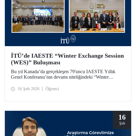
İTÜ’de IAESTE “Winter Exchange Session
(WES)” Buluşması
Bu yıl Kanada’da gerçekleşen 79'uncu IAESTE Yıllık
Genel Konferansı’nın devamı niteliğindeki “Winter
Exchange Session (WES)” etkinliği, İstanbul Teknik
Üniversitesi ev sahipliğinde, Süleyman Demirel Kültür
16 Şub 2026
Öğrenci
Merkezimizde 5-7 Şubat 2026 tarihleri arasında düzenlendi.
16
Şub