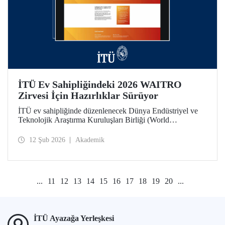
İTÜ Ev Sahipliğindeki 2026 WAITRO
Zirvesi İçin Hazırlıklar Sürüyor
İTÜ ev sahipliğinde düzenlenecek Dünya Endüstriyel ve
Teknolojik Araştırma Kuruluşları Birliği (World
Association of Industrial and Technological Research
Organizations) 2026 Zirvesi bağlamında 11 Şubat günü
12 Şub 2026
Akademik
yapılan çevrim içi toplantıda hazırlık ve iş birliği alanları
değerlendirildi.
...
11
12
13
14
15
16
17
18
19
20
...
İTÜ Ayazağa Yerleşkesi