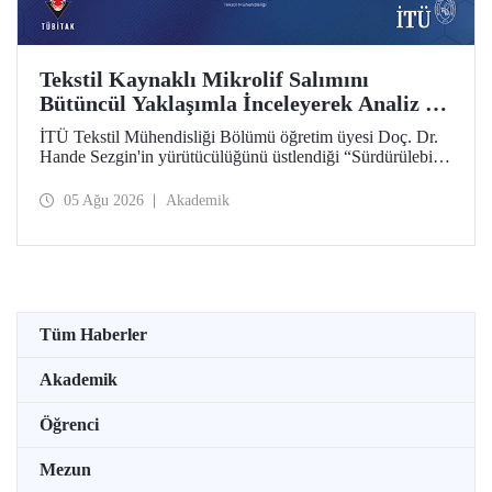
Tekstil Kaynaklı Mikrolif Salımını
Bütüncül Yaklaşımla İnceleyerek Analiz ve
Azaltım Stratejileri Geliştirecek Projeye
İTÜ Tekstil Mühendisliği Bölümü öğretim üyesi Doç. Dr.
TÜBİTAK Desteği
Hande Sezgin'in yürütücülüğünü üstlendiği “Sürdürülebilir
Pamuk ve Polyester Esaslı Tekstil Ürünlerinde Kullanım
Koşullarına Bağlı Mikrolif Salımı: Aşınma, UV Maruziyeti
05 Ağu 2026
Akademik
ve Yıkama Döngülerinin Bütünsel Analizi ve Azaltım
Stratejilerinin Geliştirilmesi” başlıklı proje, TÜBİTAK
2515 – COST Aksiyon Üyeleri Ar-Ge Destek Programı
kapsamında desteklenmeye hak kazandı.
Tüm Haberler
Akademik
Öğrenci
Mezun