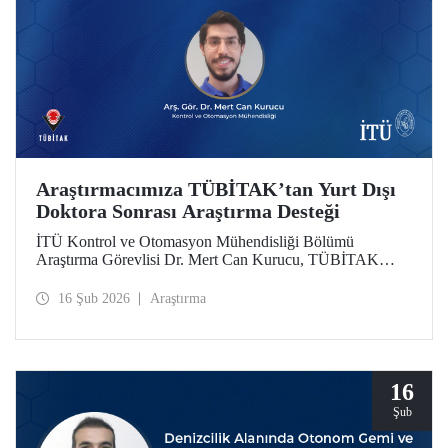
Araştırmacımıza TÜBİTAK’tan Yurt Dışı
Doktora Sonrası Araştırma Desteği
İTÜ Kontrol ve Otomasyon Mühendisliği Bölümü
Araştırma Görevlisi Dr. Mert Can Kurucu, TÜBİTAK
2219 Yurt Dışı Doktora Sonrası Araştırma Burs Programı
kapsamında desteklenmeye hak kazandı. Dr. Kurucu,
16 Şub 2026
Araştırma
çalışmalarını İsveç’teki KTH Royal Institute of
Technology’de sürdürecek.
16
Şub