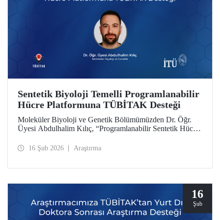
Sentetik Biyoloji Temelli Programlanabilir
Hücre Platformuna TÜBİTAK Desteği
Moleküler Biyoloji ve Genetik Bölümümüzden Dr. Öğr.
Üyesi Abdulhalim Kılıç, “Programlanabilir Sentetik Hücre
Platformu Geliştirilmesi: Anjiyogenezin Çift Yönlü
Dinamik Modülasyonu ile Konsept Kanıtı” başlıklı
16 Şub 2026
Araştırma
projesiyle TÜBİTAK 3501 Kariyer Geliştirme
Programı’nda desteğe layık görüldü.
16
Şub