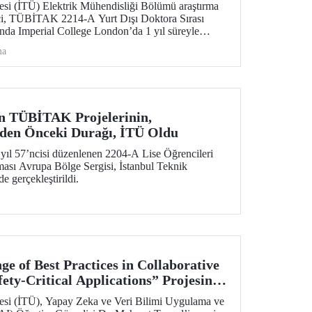
tesi (İTÜ) Elektrik Mühendisliği Bölümü araştırma
rci, TÜBİTAK 2214-A Yurt Dışı Doktora Sırası
da Imperial College London’da 1 yıl süreyle
k çalışmaya hak kazandı.
ma
in TÜBİTAK Projelerinin,
lden Önceki Durağı, İTÜ Oldu
ıl 57’ncisi düzenlenen 2204-A Lise Öğrencileri
ması Avrupa Bölge Sergisi, İstanbul Teknik
e gerçekleştirildi.
e of Best Practices in Collaborative
fety-Critical Applications” Projesine,
A-SE Fon Desteği
tesi (İTÜ), Yapay Zeka ve Veri Bilimi Uygulama ve