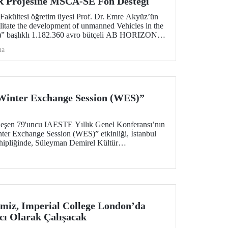
 Projesine MSCA-SE Fon Desteği
 Fakültesi öğretim üyesi Prof. Dr. Emre Akyüz’ün
itate the development of unmanned Vehicles in the
)” başlıklı 1.182.360 avro bütçeli AB HORIZON
teklenecek.
ma
inter Exchange Session (WES)”
leşen 79'uncu IAESTE Yıllık Genel Konferansı’nın
nter Exchange Session (WES)” etkinliği, İstanbul
ahipliğinde, Süleyman Demirel Kültür
026 tarihleri arasında düzenlendi.
miz, Imperial College London’da
cı Olarak Çalışacak