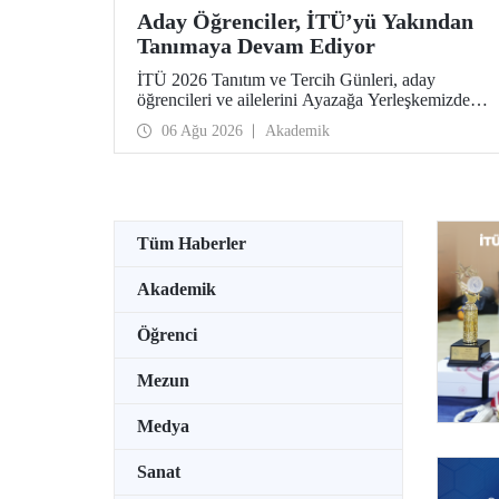
Aday Öğrenciler, İTÜ’yü Yakından
Tanımaya Devam Ediyor
İTÜ 2026 Tanıtım ve Tercih Günleri, aday
öğrencileri ve ailelerini Ayazağa Yerleşkemizde
ağırlamaya devam ediyor. Tanıtım ve Tercih
06 Ağu 2026
Akademik
Günleri 7 Ağustos’ta tamamlanacak, ilgili fakülte
ve birimler adaylara bilgi vermeye devam edecek.
Tüm Haberler
Akademik
Öğrenci
Mezun
Medya
Sanat