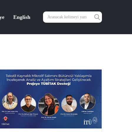
ye
English