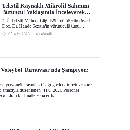
Tekstil Kaynaklı Mikrolif Salımını
Bütüncül Yaklaşımla İnceleyerek
Analiz ve Azaltım Stratejileri
İTÜ Tekstil Mühendisliği Bölümü öğretim üyesi
Geliştirecek Projeye TÜBİTAK
Doç. Dr. Hande Sezgin'in yürütücülüğünü
Desteği
üstlendiği “Sürdürülebilir Pamuk ve Polyester
05 Ağu 2026
Akademik
Esaslı Tekstil Ürünlerinde Kullanım Koşullarına
Bağlı Mikrolif Salımı: Aşınma, UV Maruziyeti ve
Yıkama Döngülerinin Bütünsel Analizi ve
Azaltım Stratejilerinin Geliştirilmesi” başlıklı
proje, TÜBİTAK 2515 – COST Aksiyon Üyeleri
Ar-Ge Destek Programı kapsamında
desteklenmeye hak kazandı.
 Voleybol Turnuvası’nda Şampiyon:
esi personeli arasındaki bağı güçlendirmek ve spor
ak amacıyla düzenlenen "İTÜ 2026 Personel
an dolu bir finalle sona erdi.