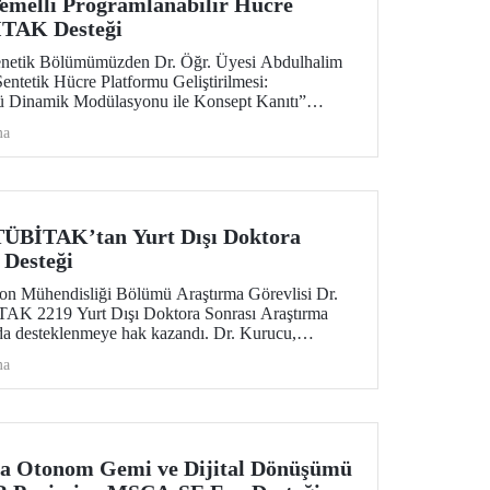
Temelli Programlanabilir Hücre
İTAK Desteği
enetik Bölümümüzden Dr. Öğr. Üyesi Abdulhalim
Sentetik Hücre Platformu Geliştirilmesi:
ü Dinamik Modülasyonu ile Konsept Kanıtı”
TAK 3501 Kariyer Geliştirme Programı’nda desteğe
ma
TÜBİTAK’tan Yurt Dışı Doktora
 Desteği
n Mühendisliği Bölümü Araştırma Görevlisi Dr.
AK 2219 Yurt Dışı Doktora Sonrası Araştırma
a desteklenmeye hak kazandı. Dr. Kurucu,
 KTH Royal Institute of Technology’de sürdürecek.
ma
da Otonom Gemi ve Dijital Dönüşümü