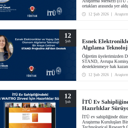
Araştırma Merkezi (İTÜ 
ortakları arasında yer al
Collaborative Intelligence
12 Şub 2026
Araştır
Avrupa Komisyonu taraf
Actions Staff Exchange
hak kazandı.
12
Esnek Elektronikl
Şub
Algılama Teknoloj
Projesine AB’den 
Öğretim üyelerimizden Do
STAND, Avrupa Komisyon
desteklenmeye hak kazan
12 Şub 2026
Araştır
12
İTÜ Ev Sahipliğin
Şub
Hazırlıklar Sürüy
İTÜ ev sahipliğinde düz
Araştırma Kuruluşları Bir
Technological Research O