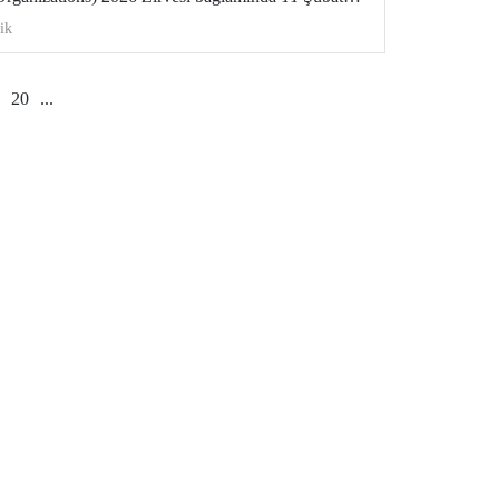
lantıda hazırlık ve iş birliği alanları
ik
20
...