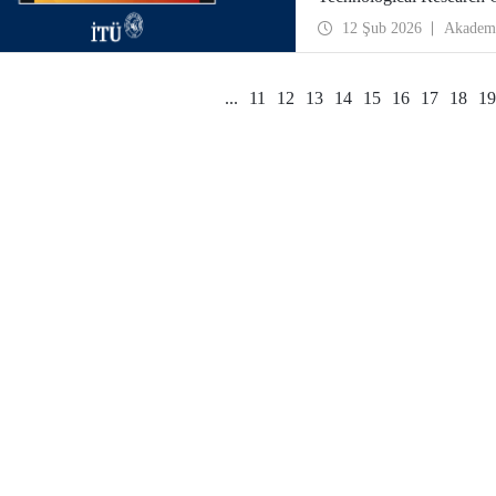
günü yapılan çevrim içi top
12 Şub 2026
Akadem
değerlendirildi.
...
11
12
13
14
15
16
17
18
19