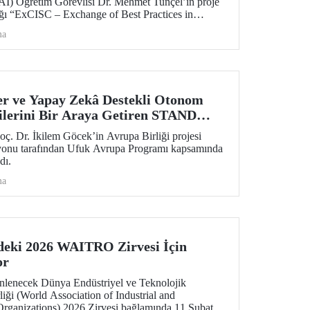
AI) Öğretim Görevlisi Dr. Mehmet Tunçel’in proje
dığı “ExCISC – Exchange of Best Practices in
 for Safety-Critical Applications” başlıklı proje,
ma
ından Horizon Europe Marie Skłodowska-Curie
s (MSCA-SE) programı kapsamında desteklenmeye
er ve Yapay Zekâ Destekli Otonom
ilerini Bir Araya Getiren STAND
Destek
ç. Dr. İkilem Göcek’in Avrupa Birliği projesi
u tarafından Ufuk Avrupa Programı kapsamında
dı.
ma
deki 2026 WAITRO Zirvesi İçin
or
enlenecek Dünya Endüstriyel ve Teknolojik
liği (World Association of Industrial and
rganizations) 2026 Zirvesi bağlamında 11 Şubat