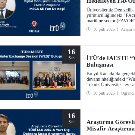
Hedefleyen FAVOR
Üniversitemiz Denizcilik
yürütücülüğündeki “FAcil
maritime sector (FAVOR
projesi 48 ay süre ile des
16 Şub 2026
Araştır
16
İTÜ’de IAESTE “W
Şub
Buluşması
Bu yıl Kanada’da gerçek
devamı niteliğindeki “Wi
Teknik Üniversitesi ev s
Merkezimizde 5-7 Şubat 2
16 Şub 2026
Öğrenci
16
Araştırma Görevli
Şub
Misafir Araştırma