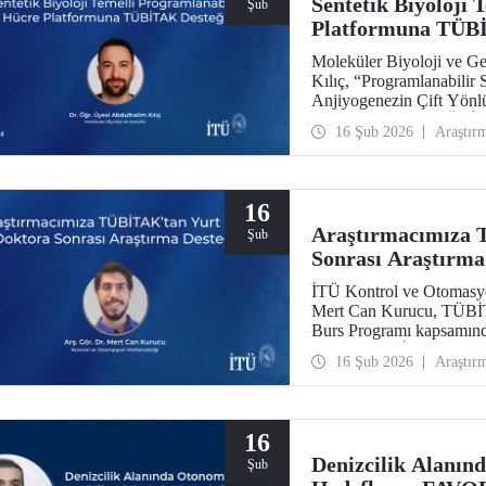
Sentetik Biyoloji 
Şub
Platformuna TÜB
Moleküler Biyoloji ve G
Kılıç, “Programlanabilir 
Anjiyogenezin Çift Yönl
başlıklı projesiyle TÜBİ
16 Şub 2026
Araştır
layık görüldü.
16
Araştırmacımıza 
Şub
Sonrası Araştırma
İTÜ Kontrol ve Otomasyo
Mert Can Kurucu, TÜBİT
Burs Programı kapsamınd
çalışmalarını İsveç’teki
16 Şub 2026
Araştır
16
Denizcilik Alanın
Şub