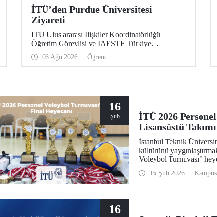
İTÜ’den Purdue Üniversitesi
Ziyareti
İTÜ Uluslararası İlişkiler Koordinatörlüğü
Öğretim Görevlisi ve IAESTE Türkiye
Sorumlusu Cahit Okan, akademik ilişkileri ve iş
06 Ağu 2026
Öğrenci
birliğini geliştirmek amacıyla 20-27 Temmuz
tarihlerinde ABD’de dünyanın önde gelen
araştırma üniversitelerinden Purdue Üniversitesi
başta olmak üzere bir dizi ziyarette bulundu.
16
İTÜ 2026 Personel
Şub
Lisansüstü Takımı
İstanbul Teknik Üniversit
kültürünü yaygınlaştırm
Voleybol Turnuvası" heyec
16 Şub 2026
Kampüs
16