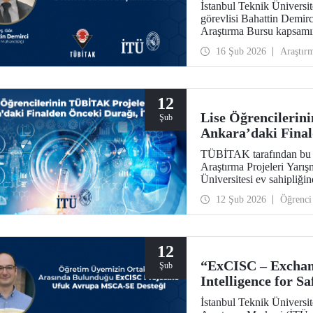
İstanbul Teknik Üniversi
görevlisi Bahattin Demi
Araştırma Bursu kapsamın
misafir araştırmacı olara
16 Şub 2026
Araştır
12
Lise Öğrencilerin
Şub
Ankara’daki Fina
TÜBİTAK tarafından bu y
Araştırma Projeleri Yarış
Üniversitesi ev sahipliğind
12 Şub 2026
Öğrenci
12
“ExCISC – Exchang
Şub
Intelligence for Sa
Ufuk Avrupa MSC
İstanbul Teknik Üniversi