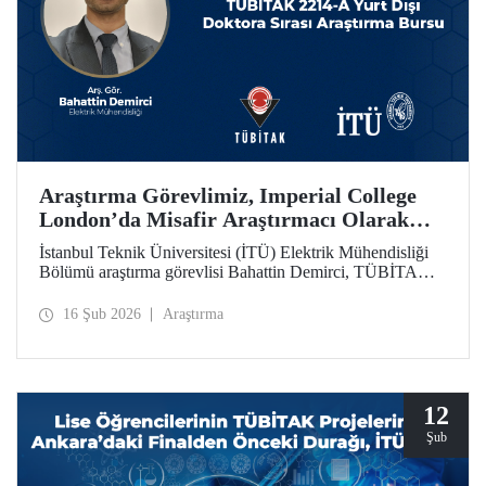
Araştırma Görevlimiz, Imperial College
London’da Misafir Araştırmacı Olarak
Çalışacak
İstanbul Teknik Üniversitesi (İTÜ) Elektrik Mühendisliği
Bölümü araştırma görevlisi Bahattin Demirci, TÜBİTAK
2214-A Yurt Dışı Doktora Sırası Araştırma Bursu
kapsamında Imperial College London’da 1 yıl süreyle
16 Şub 2026
Araştırma
misafir araştırmacı olarak çalışmaya hak kazandı.
12
Şub