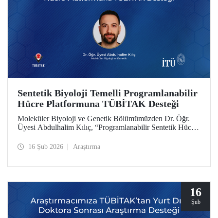
Sentetik Biyoloji Temelli Programlanabilir
Hücre Platformuna TÜBİTAK Desteği
Moleküler Biyoloji ve Genetik Bölümümüzden Dr. Öğr.
Üyesi Abdulhalim Kılıç, “Programlanabilir Sentetik Hücre
Platformu Geliştirilmesi: Anjiyogenezin Çift Yönlü
Dinamik Modülasyonu ile Konsept Kanıtı” başlıklı
16 Şub 2026
Araştırma
projesiyle TÜBİTAK 3501 Kariyer Geliştirme
Programı’nda desteğe layık görüldü.
16
Şub