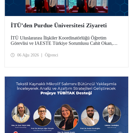
İTÜ’den Purdue Üniversitesi Ziyareti
İTÜ Uluslararası İlişkiler Koordinatörlüğü Öğretim
Görevlisi ve IAESTE Türkiye Sorumlusu Cahit Okan,
akademik ilişkileri ve iş birliğini geliştirmek amacıyla 20-27
Temmuz tarihlerinde ABD’de dünyanın önde gelen
06 Ağu 2026
Öğrenci
araştırma üniversitelerinden Purdue Üniversitesi başta
olmak üzere bir dizi ziyarette bulundu.