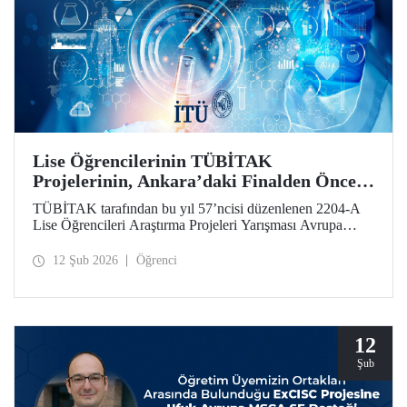
Lise Öğrencilerinin TÜBİTAK
Projelerinin, Ankara’daki Finalden Önceki
Durağı, İTÜ Oldu
TÜBİTAK tarafından bu yıl 57’ncisi düzenlenen 2204-A
Lise Öğrencileri Araştırma Projeleri Yarışması Avrupa
Bölge Sergisi, İstanbul Teknik Üniversitesi ev sahipliğinde
gerçekleştirildi.
12 Şub 2026
Öğrenci
12
Şub