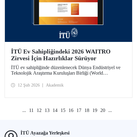
İTÜ Ev Sahipliğindeki 2026 WAITRO
Zirvesi İçin Hazırlıklar Sürüyor
İTÜ ev sahipliğinde düzenlenecek Dünya Endüstriyel ve
Teknolojik Araştırma Kuruluşları Birliği (World
Association of Industrial and Technological Research
Organizations) 2026 Zirvesi bağlamında 11 Şubat günü
12 Şub 2026
Akademik
yapılan çevrim içi toplantıda hazırlık ve iş birliği alanları
değerlendirildi.
...
11
12
13
14
15
16
17
18
19
20
...
İTÜ Ayazağa Yerleşkesi