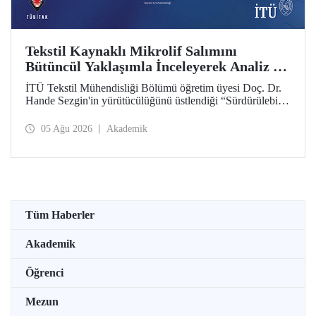
Tekstil Kaynaklı Mikrolif Salımını
Bütüncül Yaklaşımla İnceleyerek Analiz ve
Azaltım Stratejileri Geliştirecek Projeye
İTÜ Tekstil Mühendisliği Bölümü öğretim üyesi Doç. Dr.
TÜBİTAK Desteği
Hande Sezgin'in yürütücülüğünü üstlendiği “Sürdürülebilir
Pamuk ve Polyester Esaslı Tekstil Ürünlerinde Kullanım
Koşullarına Bağlı Mikrolif Salımı: Aşınma, UV Maruziyeti
05 Ağu 2026
Akademik
ve Yıkama Döngülerinin Bütünsel Analizi ve Azaltım
Stratejilerinin Geliştirilmesi” başlıklı proje, TÜBİTAK
2515 – COST Aksiyon Üyeleri Ar-Ge Destek Programı
kapsamında desteklenmeye hak kazandı.
Tüm Haberler
Akademik
Öğrenci
Mezun