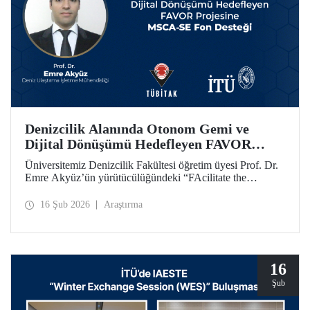
Denizcilik Alanında Otonom Gemi ve
Dijital Dönüşümü Hedefleyen FAVOR
Projesine MSCA-SE Fon Desteği
Üniversitemiz Denizcilik Fakültesi öğretim üyesi Prof. Dr.
Emre Akyüz’ün yürütücülüğündeki “FAcilitate the
development of unmanned Vehicles in the maritime sector
(FAVOR)” başlıklı 1.182.360 avro bütçeli AB HORIZON
16 Şub 2026
Araştırma
projesi 48 ay süre ile desteklenecek.
16
Şub