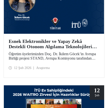
Esnek Elektronikler ve Yapay Zekâ
Destekli Otonom Algılama Teknolojilerini
Bir Araya Getiren STAND Projesine
Öğretim üyelerimizden Doç. Dr. İkilem Göcek’in Avrupa
AB’den Destek
Birliği projesi STAND, Avrupa Komisyonu tarafından
Ufuk Avrupa Programı kapsamında desteklenmeye hak
kazandı.
12 Şub 2026
Araştırma
12
Şub