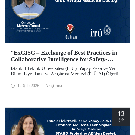
“ExCISC – Exchange of Best Practices in
Collaborative Intelligence for Safety-
Critical Applications” Projesine, Ufuk
İstanbul Teknik Üniversitesi (İTÜ), Yapay Zeka ve Veri
Avrupa MSCA-SE Fon Desteği
Bilimi Uygulama ve Araştırma Merkezi (İTÜ AI) Öğretim
Görevlisi Dr. Mehmet Tunçel’in proje ortakları arasında yer
aldığı “ExCISC – Exchange of Best Practices in
12 Şub 2026
Araştırma
Collaborative Intelligence for Safety-Critical Applications”
başlıklı proje, Avrupa Komisyonu tarafından Horizon
Europe Marie Skłodowska-Curie Actions Staff Exchanges
(MSCA-SE) programı kapsamında desteklenmeye hak
kazandı.
12
Şub