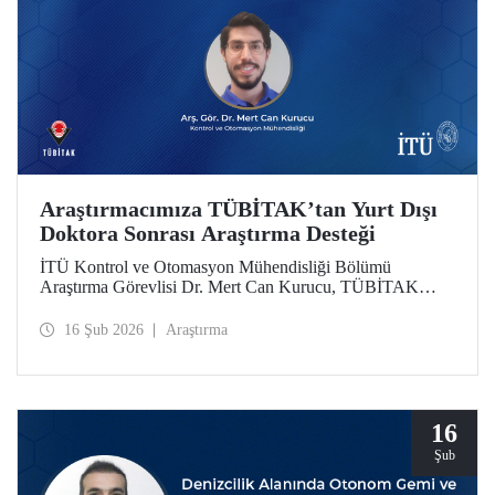
Araştırmacımıza TÜBİTAK’tan Yurt Dışı
Doktora Sonrası Araştırma Desteği
İTÜ Kontrol ve Otomasyon Mühendisliği Bölümü
Araştırma Görevlisi Dr. Mert Can Kurucu, TÜBİTAK
2219 Yurt Dışı Doktora Sonrası Araştırma Burs Programı
kapsamında desteklenmeye hak kazandı. Dr. Kurucu,
16 Şub 2026
Araştırma
çalışmalarını İsveç’teki KTH Royal Institute of
Technology’de sürdürecek.
16
Şub