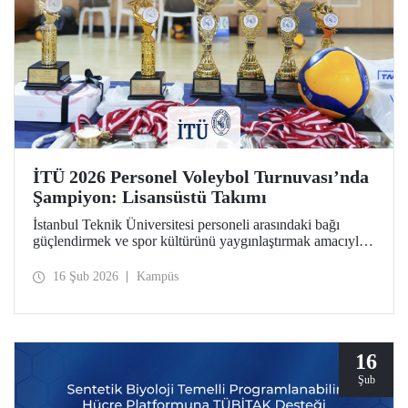
İTÜ 2026 Personel Voleybol Turnuvası’nda
Şampiyon: Lisansüstü Takımı
İstanbul Teknik Üniversitesi personeli arasındaki bağı
güçlendirmek ve spor kültürünü yaygınlaştırmak amacıyla
düzenlenen "İTÜ 2026 Personel Voleybol Turnuvası"
heyecan dolu bir finalle sona erdi.
16 Şub 2026
Kampüs
16
Şub