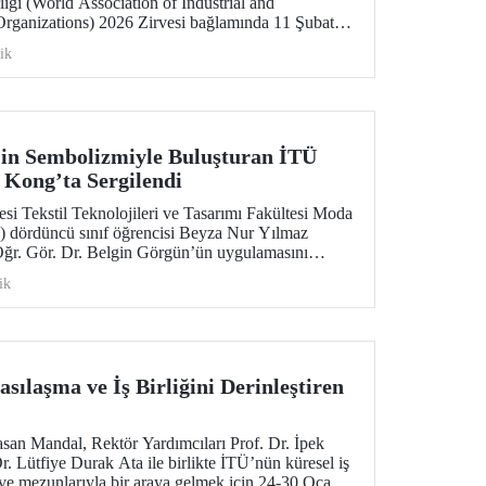
liği (World Association of Industrial and
rganizations) 2026 Zirvesi bağlamında 11 Şubat
lantıda hazırlık ve iş birliği alanları
ik
in Sembolizmiyle Buluşturan İTÜ
Kong’ta Sergilendi
esi Tekstil Teknolojileri ve Tasarımı Fakültesi Moda
dördüncü sınıf öğrencisi Beyza Nur Yılmaz
 Öğr. Gör. Dr. Belgin Görgün’ün uygulamasını
, uluslararası “Threads of Unity: Belt & Road
ik
amında sergilenmeye hak kazandı. Koleksiyon,
ic University (PolyU) ev sahipliğinde düzenlenen
sılaşma ve İş Birliğini Derinleştiren
san Mandal, Rektör Yardımcıları Prof. Dr. İpek
. Lütfiye Durak Ata ile birlikte İTÜ’nün küresel iş
 ve mezunlarıyla bir araya gelmek için 24-30 Ocak