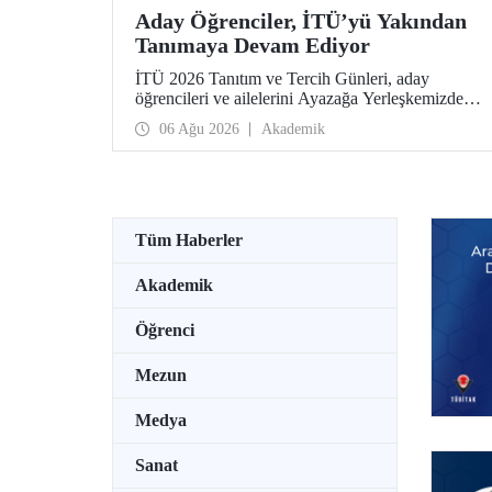
Aday Öğrenciler, İTÜ’yü Yakından
Tanımaya Devam Ediyor
İTÜ 2026 Tanıtım ve Tercih Günleri, aday
öğrencileri ve ailelerini Ayazağa Yerleşkemizde
ağırlamaya devam ediyor. Tanıtım ve Tercih
06 Ağu 2026
Akademik
Günleri 7 Ağustos’ta tamamlanacak, ilgili fakülte
ve birimler adaylara bilgi vermeye devam edecek.
Tüm Haberler
Akademik
Öğrenci
Mezun
Medya
Sanat