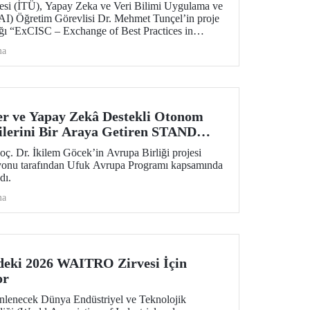
tesi (İTÜ), Yapay Zeka ve Veri Bilimi Uygulama ve
AI) Öğretim Görevlisi Dr. Mehmet Tunçel’in proje
dığı “ExCISC – Exchange of Best Practices in
 for Safety-Critical Applications” başlıklı proje,
ma
ından Horizon Europe Marie Skłodowska-Curie
s (MSCA-SE) programı kapsamında desteklenmeye
er ve Yapay Zekâ Destekli Otonom
ilerini Bir Araya Getiren STAND
Destek
ç. Dr. İkilem Göcek’in Avrupa Birliği projesi
u tarafından Ufuk Avrupa Programı kapsamında
dı.
ma
deki 2026 WAITRO Zirvesi İçin
or
enlenecek Dünya Endüstriyel ve Teknolojik