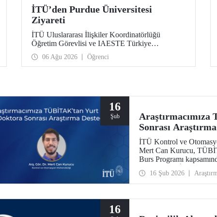
İTÜ’den Purdue Üniversitesi
Ziyareti
İTÜ Uluslararası İlişkiler Koordinatörlüğü
Öğretim Görevlisi ve IAESTE Türkiye
Sorumlusu Cahit Okan, akademik ilişkileri ve iş
06 Ağu 2026
Öğrenci
birliğini geliştirmek amacıyla 20-27 Temmuz
tarihlerinde ABD’de dünyanın önde gelen
araştırma üniversitelerinden Purdue Üniversitesi
başta olmak üzere bir dizi ziyarette bulundu.
16
Araştırmacımıza 
Şub
Sonrası Araştırma
İTÜ Kontrol ve Otomasyo
Mert Can Kurucu, TÜBİT
Burs Programı kapsamınd
çalışmalarını İsveç’teki
16 Şub 2026
Araştır
16