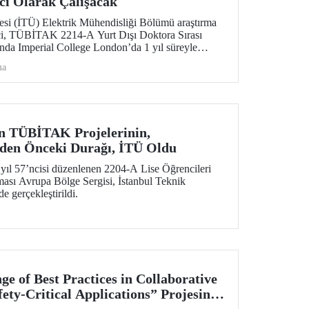
cı Olarak Çalışacak
tesi (İTÜ) Elektrik Mühendisliği Bölümü araştırma
rci, TÜBİTAK 2214-A Yurt Dışı Doktora Sırası
da Imperial College London’da 1 yıl süreyle
k çalışmaya hak kazandı.
ma
in TÜBİTAK Projelerinin,
lden Önceki Durağı, İTÜ Oldu
ıl 57’ncisi düzenlenen 2204-A Lise Öğrencileri
ması Avrupa Bölge Sergisi, İstanbul Teknik
e gerçekleştirildi.
e of Best Practices in Collaborative
fety-Critical Applications” Projesine,
A-SE Fon Desteği