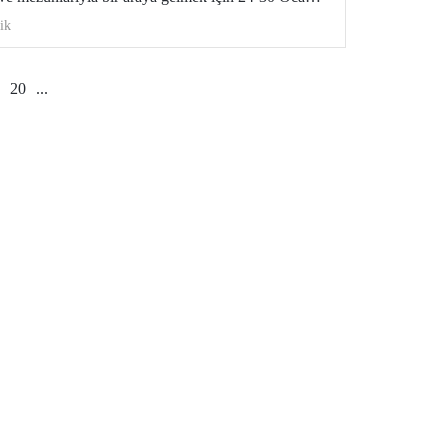
 bir ziyarette bulundu.
ik
20
...