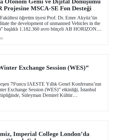
da Otonom Gemi ve Dijital Dönüşümü
 Projesine MSCA-SE Fon Desteği
 Fakültesi öğretim üyesi Prof. Dr. Emre Akyüz’ün
itate the development of unmanned Vehicles in the
)” başlıklı 1.182.360 avro bütçeli AB HORIZON
teklenecek.
ma
inter Exchange Session (WES)”
leşen 79'uncu IAESTE Yıllık Genel Konferansı’nın
nter Exchange Session (WES)” etkinliği, İstanbul
ahipliğinde, Süleyman Demirel Kültür
026 tarihleri arasında düzenlendi.
miz, Imperial College London’da