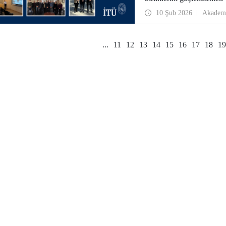
2026 tarihlerinde ABD’ye
10 Şub 2026
Akadem
...
11
12
13
14
15
16
17
18
19