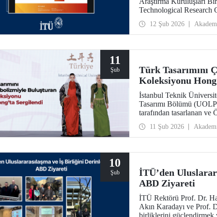
Araştırma Kuruluşları Bir
Technological Research O
günü yapılan çevrim içi top
12 Şub 2026
Akadem
değerlendirildi.
11
Türk Tasarımını Ç
Şub
Koleksiyonu Hong 
İstanbul Teknik Üniversit
Tasarımı Bölümü (UOLP) 
tarafından tasarlanan ve
gerçekleştirdiği iki giysi
11 Şub 2026
Akadem
Fashion Gala 2025” kaps
The Hong Kong Polytechn
defilede tanıtıldı.
10
İTÜ’den Uluslarara
Şub
ABD Ziyareti
İTÜ Rektörü Prof. Dr. Ha
Akın Karadayı ve Prof. Dr
birliklerini güçlendirmek