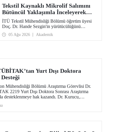
Tekstil Kaynaklı Mikrolif Salımını
Bütüncül Yaklaşımla İnceleyerek
Analiz ve Azaltım Stratejileri
İTÜ Tekstil Mühendisliği Bölümü öğretim üyesi
Geliştirecek Projeye TÜBİTAK
Doç. Dr. Hande Sezgin'in yürütücülüğünü
Desteği
üstlendiği “Sürdürülebilir Pamuk ve Polyester
05 Ağu 2026
Akademik
Esaslı Tekstil Ürünlerinde Kullanım Koşullarına
Bağlı Mikrolif Salımı: Aşınma, UV Maruziyeti ve
Yıkama Döngülerinin Bütünsel Analizi ve
Azaltım Stratejilerinin Geliştirilmesi” başlıklı
proje, TÜBİTAK 2515 – COST Aksiyon Üyeleri
Ar-Ge Destek Programı kapsamında
desteklenmeye hak kazandı.
TÜBİTAK’tan Yurt Dışı Doktora
 Desteği
n Mühendisliği Bölümü Araştırma Görevlisi Dr.
AK 2219 Yurt Dışı Doktora Sonrası Araştırma
a desteklenmeye hak kazandı. Dr. Kurucu,
 KTH Royal Institute of Technology’de sürdürecek.
ma