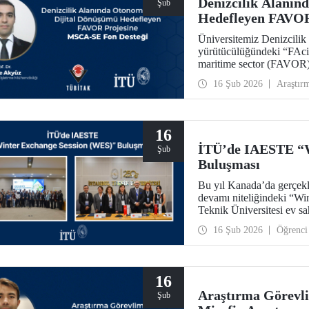
Denizcilik Alanın
Şub
Hedefleyen FAVOR
Üniversitemiz Denizcilik
yürütücülüğündeki “FAcil
maritime sector (FAVOR
projesi 48 ay süre ile des
16 Şub 2026
Araştır
16
İTÜ’de IAESTE “W
Şub
Buluşması
Bu yıl Kanada’da gerçek
devamı niteliğindeki “Wi
Teknik Üniversitesi ev s
Merkezimizde 5-7 Şubat 2
16 Şub 2026
Öğrenci
16
Araştırma Görevli
Şub