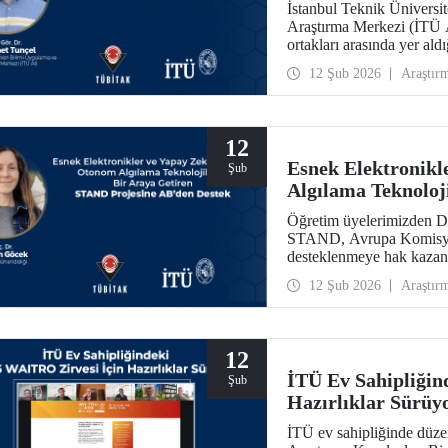
İstanbul Teknik Üniversi
Araştırma Merkezi (İTÜ 
ortakları arasında yer al
Collaborative Intelligence
12 Şub 2026
Araştır
Avrupa Komisyonu taraf
Actions Staff Exchange
hak kazandı.
12
Esnek Elektronikl
Şub
Algılama Teknoloj
Projesine AB’den 
Öğretim üyelerimizden Do
STAND, Avrupa Komisyon
desteklenmeye hak kazan
12 Şub 2026
Araştır
12
İTÜ Ev Sahipliğin
Şub
Hazırlıklar Sürüy
İTÜ ev sahipliğinde düz