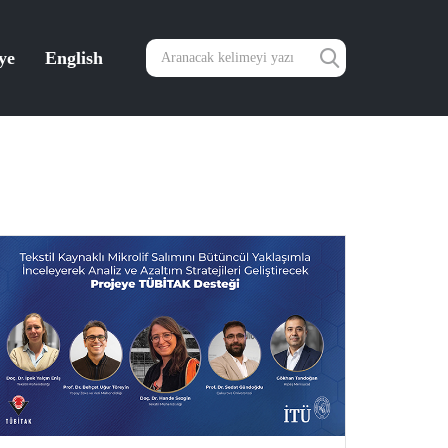
ye
English