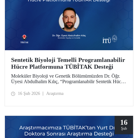
Sentetik Biyoloji Temelli Programlanabilir
Hücre Platformuna TÜBİTAK Desteği
Moleküler Biyoloji ve Genetik Bölümümüzden Dr. Öğr.
Üyesi Abdulhalim Kılıç, “Programlanabilir Sentetik Hücre
Platformu Geliştirilmesi: Anjiyogenezin Çift Yönlü
Dinamik Modülasyonu ile Konsept Kanıtı” başlıklı
16 Şub 2026
Araştırma
projesiyle TÜBİTAK 3501 Kariyer Geliştirme
Programı’nda desteğe layık görüldü.
16
Şub