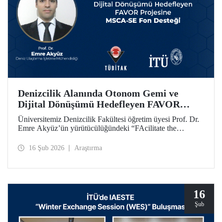
Denizcilik Alanında Otonom Gemi ve
Dijital Dönüşümü Hedefleyen FAVOR
Projesine MSCA-SE Fon Desteği
Üniversitemiz Denizcilik Fakültesi öğretim üyesi Prof. Dr.
Emre Akyüz’ün yürütücülüğündeki “FAcilitate the
development of unmanned Vehicles in the maritime sector
(FAVOR)” başlıklı 1.182.360 avro bütçeli AB HORIZON
16 Şub 2026
Araştırma
projesi 48 ay süre ile desteklenecek.
16
Şub