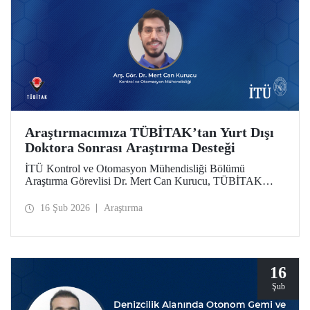
Araştırmacımıza TÜBİTAK’tan Yurt Dışı
Doktora Sonrası Araştırma Desteği
İTÜ Kontrol ve Otomasyon Mühendisliği Bölümü
Araştırma Görevlisi Dr. Mert Can Kurucu, TÜBİTAK
2219 Yurt Dışı Doktora Sonrası Araştırma Burs Programı
kapsamında desteklenmeye hak kazandı. Dr. Kurucu,
16 Şub 2026
Araştırma
çalışmalarını İsveç’teki KTH Royal Institute of
Technology’de sürdürecek.
16
Şub