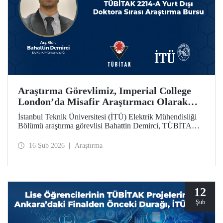
Araştırma Görevlimiz, Imperial College
London’da Misafir Araştırmacı Olarak
Çalışacak
İstanbul Teknik Üniversitesi (İTÜ) Elektrik Mühendisliği
Bölümü araştırma görevlisi Bahattin Demirci, TÜBİTAK
2214-A Yurt Dışı Doktora Sırası Araştırma Bursu
kapsamında Imperial College London’da 1 yıl süreyle
16 Şub 2026
Araştırma
misafir araştırmacı olarak çalışmaya hak kazandı.
12
Şub