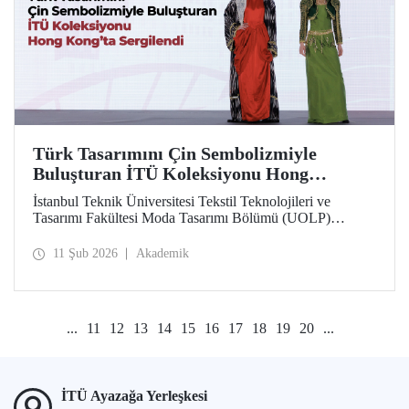
Türk Tasarımını Çin Sembolizmiyle
Buluşturan İTÜ Koleksiyonu Hong
Kong’ta Sergilendi
İstanbul Teknik Üniversitesi Tekstil Teknolojileri ve
Tasarımı Fakültesi Moda Tasarımı Bölümü (UOLP)
dördüncü sınıf öğrencisi Beyza Nur Yılmaz tarafından
tasarlanan ve Öğr. Gör. Dr. Belgin Görgün’ün
11 Şub 2026
Akademik
uygulamasını gerçekleştirdiği iki giysi, uluslararası
“Threads of Unity: Belt & Road Fashion Gala 2025”
kapsamında sergilenmeye hak kazandı. Koleksiyon, The
Hong Kong Polytechnic University (PolyU) ev
...
11
12
13
14
15
16
17
18
19
20
...
sahipliğinde düzenlenen defilede tanıtıldı.
İTÜ Ayazağa Yerleşkesi