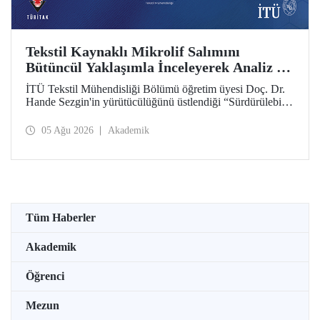
Tekstil Kaynaklı Mikrolif Salımını
Bütüncül Yaklaşımla İnceleyerek Analiz ve
Azaltım Stratejileri Geliştirecek Projeye
İTÜ Tekstil Mühendisliği Bölümü öğretim üyesi Doç. Dr.
TÜBİTAK Desteği
Hande Sezgin'in yürütücülüğünü üstlendiği “Sürdürülebilir
Pamuk ve Polyester Esaslı Tekstil Ürünlerinde Kullanım
Koşullarına Bağlı Mikrolif Salımı: Aşınma, UV Maruziyeti
05 Ağu 2026
Akademik
ve Yıkama Döngülerinin Bütünsel Analizi ve Azaltım
Stratejilerinin Geliştirilmesi” başlıklı proje, TÜBİTAK
2515 – COST Aksiyon Üyeleri Ar-Ge Destek Programı
kapsamında desteklenmeye hak kazandı.
Tüm Haberler
Akademik
Öğrenci
Mezun