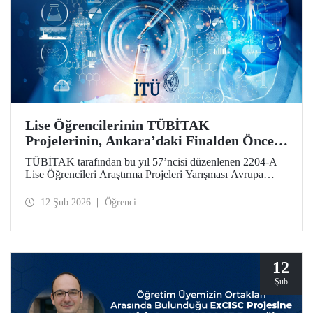
Lise Öğrencilerinin TÜBİTAK
Projelerinin, Ankara’daki Finalden Önceki
Durağı, İTÜ Oldu
TÜBİTAK tarafından bu yıl 57’ncisi düzenlenen 2204-A
Lise Öğrencileri Araştırma Projeleri Yarışması Avrupa
Bölge Sergisi, İstanbul Teknik Üniversitesi ev sahipliğinde
gerçekleştirildi.
12 Şub 2026
Öğrenci
12
Şub