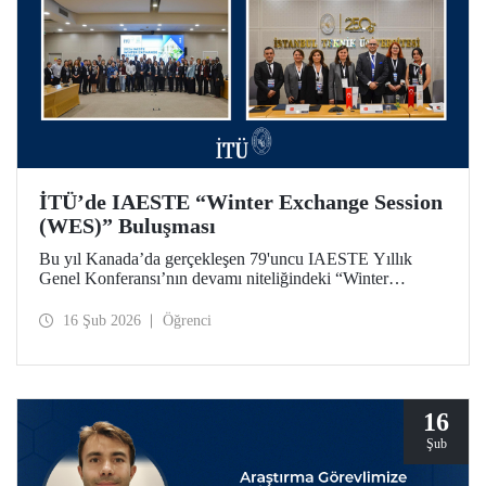
İTÜ’de IAESTE “Winter Exchange Session
(WES)” Buluşması
Bu yıl Kanada’da gerçekleşen 79'uncu IAESTE Yıllık
Genel Konferansı’nın devamı niteliğindeki “Winter
Exchange Session (WES)” etkinliği, İstanbul Teknik
Üniversitesi ev sahipliğinde, Süleyman Demirel Kültür
16 Şub 2026
Öğrenci
Merkezimizde 5-7 Şubat 2026 tarihleri arasında düzenlendi.
16
Şub