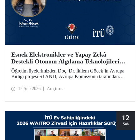
Esnek Elektronikler ve Yapay Zekâ
Destekli Otonom Algılama Teknolojilerini
Bir Araya Getiren STAND Projesine
Öğretim üyelerimizden Doç. Dr. İkilem Göcek’in Avrupa
AB’den Destek
Birliği projesi STAND, Avrupa Komisyonu tarafından
Ufuk Avrupa Programı kapsamında desteklenmeye hak
kazandı.
12 Şub 2026
Araştırma
12
Şub