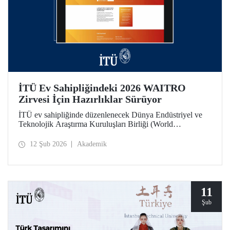
İTÜ Ev Sahipliğindeki 2026 WAITRO
Zirvesi İçin Hazırlıklar Sürüyor
İTÜ ev sahipliğinde düzenlenecek Dünya Endüstriyel ve
Teknolojik Araştırma Kuruluşları Birliği (World
Association of Industrial and Technological Research
Organizations) 2026 Zirvesi bağlamında 11 Şubat günü
12 Şub 2026
Akademik
yapılan çevrim içi toplantıda hazırlık ve iş birliği alanları
değerlendirildi.
11
Şub