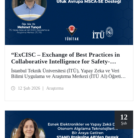
“ExCISC – Exchange of Best Practices in
Collaborative Intelligence for Safety-
Critical Applications” Projesine, Ufuk
İstanbul Teknik Üniversitesi (İTÜ), Yapay Zeka ve Veri
Avrupa MSCA-SE Fon Desteği
Bilimi Uygulama ve Araştırma Merkezi (İTÜ AI) Öğretim
Görevlisi Dr. Mehmet Tunçel’in proje ortakları arasında yer
aldığı “ExCISC – Exchange of Best Practices in
12 Şub 2026
Araştırma
Collaborative Intelligence for Safety-Critical Applications”
başlıklı proje, Avrupa Komisyonu tarafından Horizon
Europe Marie Skłodowska-Curie Actions Staff Exchanges
(MSCA-SE) programı kapsamında desteklenmeye hak
kazandı.
12
Şub