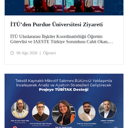
İTÜ’den Purdue Üniversitesi Ziyareti
İTÜ Uluslararası İlişkiler Koordinatörlüğü Öğretim
Görevlisi ve IAESTE Türkiye Sorumlusu Cahit Okan,
akademik ilişkileri ve iş birliğini geliştirmek amacıyla 20-27
Temmuz tarihlerinde ABD’de dünyanın önde gelen
06 Ağu 2026
Öğrenci
araştırma üniversitelerinden Purdue Üniversitesi başta
olmak üzere bir dizi ziyarette bulundu.