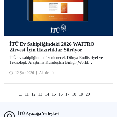
İTÜ Ev Sahipliğindeki 2026 WAITRO
Zirvesi İçin Hazırlıklar Sürüyor
İTÜ ev sahipliğinde düzenlenecek Dünya Endüstriyel ve
Teknolojik Araştırma Kuruluşları Birliği (World
Association of Industrial and Technological Research
Organizations) 2026 Zirvesi bağlamında 11 Şubat günü
12 Şub 2026
Akademik
yapılan çevrim içi toplantıda hazırlık ve iş birliği alanları
değerlendirildi.
...
11
12
13
14
15
16
17
18
19
20
...
İTÜ Ayazağa Yerleşkesi