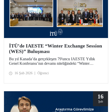
İTÜ’de IAESTE “Winter Exchange Session
(WES)” Buluşması
Bu yıl Kanada’da gerçekleşen 79'uncu IAESTE Yıllık
Genel Konferansı’nın devamı niteliğindeki “Winter
Exchange Session (WES)” etkinliği, İstanbul Teknik
Üniversitesi ev sahipliğinde, Süleyman Demirel Kültür
16 Şub 2026
Öğrenci
Merkezimizde 5-7 Şubat 2026 tarihleri arasında düzenlendi.
16
Şub