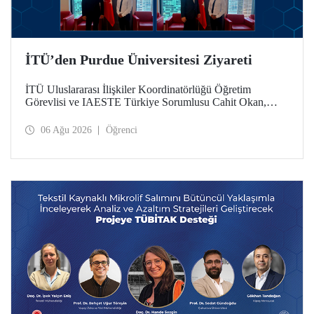
İTÜ’den Purdue Üniversitesi Ziyareti
İTÜ Uluslararası İlişkiler Koordinatörlüğü Öğretim
Görevlisi ve IAESTE Türkiye Sorumlusu Cahit Okan,
akademik ilişkileri ve iş birliğini geliştirmek amacıyla 20-27
Temmuz tarihlerinde ABD’de dünyanın önde gelen
06 Ağu 2026
Öğrenci
araştırma üniversitelerinden Purdue Üniversitesi başta
olmak üzere bir dizi ziyarette bulundu.