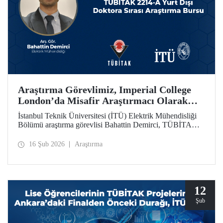
Araştırma Görevlimiz, Imperial College
London’da Misafir Araştırmacı Olarak
Çalışacak
İstanbul Teknik Üniversitesi (İTÜ) Elektrik Mühendisliği
Bölümü araştırma görevlisi Bahattin Demirci, TÜBİTAK
2214-A Yurt Dışı Doktora Sırası Araştırma Bursu
kapsamında Imperial College London’da 1 yıl süreyle
16 Şub 2026
Araştırma
misafir araştırmacı olarak çalışmaya hak kazandı.
12
Şub