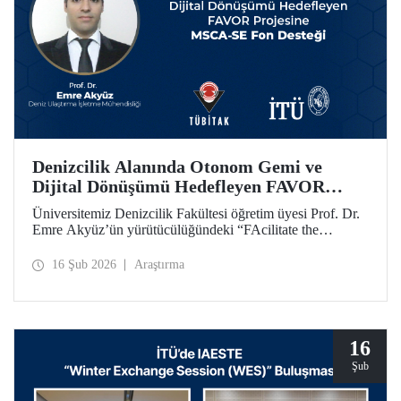
Denizcilik Alanında Otonom Gemi ve
Dijital Dönüşümü Hedefleyen FAVOR
Projesine MSCA-SE Fon Desteği
Üniversitemiz Denizcilik Fakültesi öğretim üyesi Prof. Dr.
Emre Akyüz’ün yürütücülüğündeki “FAcilitate the
development of unmanned Vehicles in the maritime sector
(FAVOR)” başlıklı 1.182.360 avro bütçeli AB HORIZON
16 Şub 2026
Araştırma
projesi 48 ay süre ile desteklenecek.
16
Şub