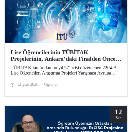
Lise Öğrencilerinin TÜBİTAK
Projelerinin, Ankara’daki Finalden Önceki
Durağı, İTÜ Oldu
TÜBİTAK tarafından bu yıl 57’ncisi düzenlenen 2204-A
Lise Öğrencileri Araştırma Projeleri Yarışması Avrupa
Bölge Sergisi, İstanbul Teknik Üniversitesi ev sahipliğinde
gerçekleştirildi.
12 Şub 2026
Öğrenci
12
Şub