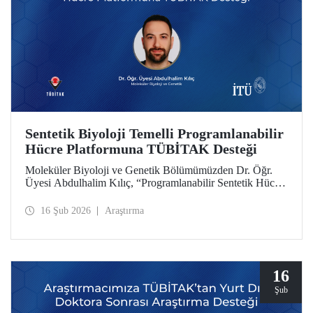
Sentetik Biyoloji Temelli Programlanabilir
Hücre Platformuna TÜBİTAK Desteği
Moleküler Biyoloji ve Genetik Bölümümüzden Dr. Öğr.
Üyesi Abdulhalim Kılıç, “Programlanabilir Sentetik Hücre
Platformu Geliştirilmesi: Anjiyogenezin Çift Yönlü
Dinamik Modülasyonu ile Konsept Kanıtı” başlıklı
16 Şub 2026
Araştırma
projesiyle TÜBİTAK 3501 Kariyer Geliştirme
Programı’nda desteğe layık görüldü.
16
Şub