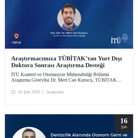
Araştırmacımıza TÜBİTAK’tan Yurt Dışı
Doktora Sonrası Araştırma Desteği
İTÜ Kontrol ve Otomasyon Mühendisliği Bölümü
Araştırma Görevlisi Dr. Mert Can Kurucu, TÜBİTAK
2219 Yurt Dışı Doktora Sonrası Araştırma Burs Programı
kapsamında desteklenmeye hak kazandı. Dr. Kurucu,
16 Şub 2026
Araştırma
çalışmalarını İsveç’teki KTH Royal Institute of
Technology’de sürdürecek.
16
Şub