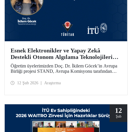
Esnek Elektronikler ve Yapay Zekâ
Destekli Otonom Algılama Teknolojilerini
Bir Araya Getiren STAND Projesine
Öğretim üyelerimizden Doç. Dr. İkilem Göcek’in Avrupa
AB’den Destek
Birliği projesi STAND, Avrupa Komisyonu tarafından
Ufuk Avrupa Programı kapsamında desteklenmeye hak
kazandı.
12 Şub 2026
Araştırma
12
Şub