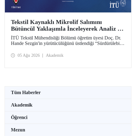
Tekstil Kaynaklı Mikrolif Salımını
Bütüncül Yaklaşımla İnceleyerek Analiz ve
Azaltım Stratejileri Geliştirecek Projeye
İTÜ Tekstil Mühendisliği Bölümü öğretim üyesi Doç. Dr.
TÜBİTAK Desteği
Hande Sezgin'in yürütücülüğünü üstlendiği “Sürdürülebilir
Pamuk ve Polyester Esaslı Tekstil Ürünlerinde Kullanım
Koşullarına Bağlı Mikrolif Salımı: Aşınma, UV Maruziyeti
05 Ağu 2026
Akademik
ve Yıkama Döngülerinin Bütünsel Analizi ve Azaltım
Stratejilerinin Geliştirilmesi” başlıklı proje, TÜBİTAK
2515 – COST Aksiyon Üyeleri Ar-Ge Destek Programı
kapsamında desteklenmeye hak kazandı.
Tüm Haberler
Akademik
Öğrenci
Mezun