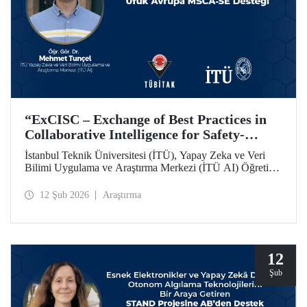
“ExCISC – Exchange of Best Practices in
Collaborative Intelligence for Safety-
Critical Applications” Projesine, Ufuk
İstanbul Teknik Üniversitesi (İTÜ), Yapay Zeka ve Veri
Avrupa MSCA-SE Fon Desteği
Bilimi Uygulama ve Araştırma Merkezi (İTÜ AI) Öğretim
Görevlisi Dr. Mehmet Tunçel’in proje ortakları arasında yer
aldığı “ExCISC – Exchange of Best Practices in
12 Şub 2026
Araştırma
Collaborative Intelligence for Safety-Critical Applications”
başlıklı proje, Avrupa Komisyonu tarafından Horizon
Europe Marie Skłodowska-Curie Actions Staff Exchanges
(MSCA-SE) programı kapsamında desteklenmeye hak
kazandı.
12
Şub