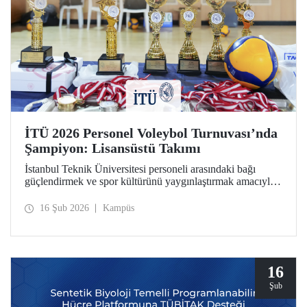
İTÜ 2026 Personel Voleybol Turnuvası’nda
Şampiyon: Lisansüstü Takımı
İstanbul Teknik Üniversitesi personeli arasındaki bağı
güçlendirmek ve spor kültürünü yaygınlaştırmak amacıyla
düzenlenen "İTÜ 2026 Personel Voleybol Turnuvası"
heyecan dolu bir finalle sona erdi.
16 Şub 2026
Kampüs
16
Şub