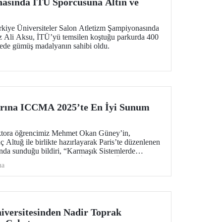
asında İTÜ Sporcusuna Altın ve
kiye Üniversiteler Salon Atletizm Şampiyonasında
iz Ali Aksu, İTÜ’yü temsilen koştuğu parkurda 400
rede gümüş madalyanın sahibi oldu.
arına ICCMA 2025’te En İyi Sunum
ktora öğrencimiz Mehmet Okan Güney’in,
ç Altuğ ile birlikte hazırlayarak Paris’te düzenlenen
a sunduğu bildiri, “Karmaşık Sistemlerde
katronik” oturumunda En İyi Sunum Ödülü’nü
ma
versitesinden Nadir Toprak