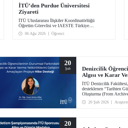
İTÜ’den Purdue Üniversitesi
Ziyareti
İTÜ Uluslararası İlişkiler Koordinatörlüğü
Öğretim Görevlisi ve IAESTE Türkiye
Sorumlusu Cahit Okan, akademik ilişkileri ve iş
06 Ağu 2026
Öğrenci
birliğini geliştirmek amacıyla 20-27 Temmuz
tarihlerinde ABD’de dünyanın önde gelen
araştırma üniversitelerinden Purdue Üniversitesi
başta olmak üzere bir dizi ziyarette bulundu.
20
Denizcilik Öğrenc
Şub
Algısı ve Karar Ve
Amaçlayan Projeye
İTÜ Denizcilik Fakültesi,
desteklenen “Tarihten G
Oluşturma (From Archives
Accidents)” başlıklı pro
20 Şub 2026
Araştır
20