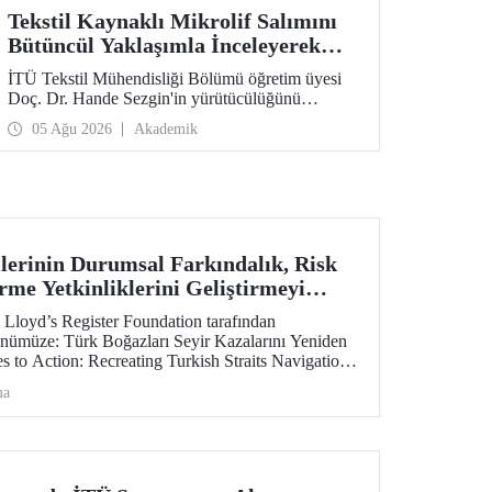
Tekstil Kaynaklı Mikrolif Salımını
Bütüncül Yaklaşımla İnceleyerek
Analiz ve Azaltım Stratejileri
İTÜ Tekstil Mühendisliği Bölümü öğretim üyesi
Geliştirecek Projeye TÜBİTAK
Doç. Dr. Hande Sezgin'in yürütücülüğünü
Desteği
üstlendiği “Sürdürülebilir Pamuk ve Polyester
05 Ağu 2026
Akademik
Esaslı Tekstil Ürünlerinde Kullanım Koşullarına
Bağlı Mikrolif Salımı: Aşınma, UV Maruziyeti ve
Yıkama Döngülerinin Bütünsel Analizi ve
Azaltım Stratejilerinin Geliştirilmesi” başlıklı
proje, TÜBİTAK 2515 – COST Aksiyon Üyeleri
Ar-Ge Destek Programı kapsamında
desteklenmeye hak kazandı.
ilerinin Durumsal Farkındalık, Risk
rme Yetkinliklerini Geliştirmeyi
 Hibe Desteği
 Lloyd’s Register Foundation tarafından
ünümüze: Türk Boğazları Seyir Kazalarını Yeniden
 to Action: Recreating Turkish Straits Navigation
je kapsamında hibe almaya hak kazandı.
ma