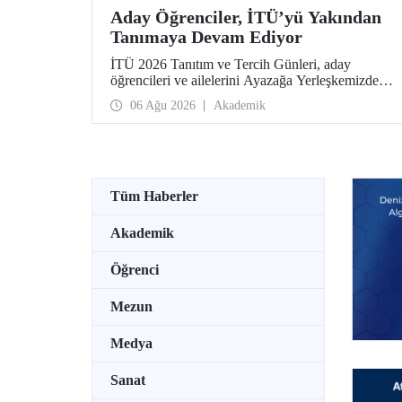
Aday Öğrenciler, İTÜ’yü Yakından
Tanımaya Devam Ediyor
İTÜ 2026 Tanıtım ve Tercih Günleri, aday
öğrencileri ve ailelerini Ayazağa Yerleşkemizde
ağırlamaya devam ediyor. Tanıtım ve Tercih
06 Ağu 2026
Akademik
Günleri 7 Ağustos’ta tamamlanacak, ilgili fakülte
ve birimler adaylara bilgi vermeye devam edecek.
Tüm Haberler
Akademik
Öğrenci
Mezun
Medya
Sanat