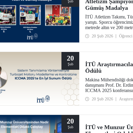
Atletizm Şampiyon
Şub
Gümüş Madalya
İTÜ Atletizm Takımı, Tür
yarıştı. Sporcu öğrencim
metrede altın ve 200 met
20 Şub 2026
Öğrenci
20
İTÜ Araştırmacıl
Şub
Ödülü
Makina Mühendisliği do
danışmanı Prof. Dr. Erdin
ICCMA 2025 konferansınd
Kontrol Modelleri ve Me
20 Şub 2026
Araştır
almaya layık görüldü.
20
İTÜ ve Munzur Üni
Şub