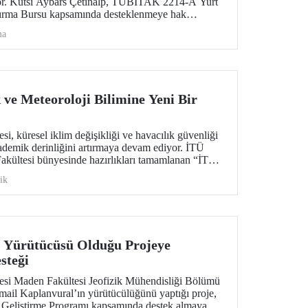
ör. Kutsi Aybars Çetinalp, TÜBİTAK 2214-A Yurt
ştırma Bursu kapsamında desteklenmeye hak
ma
 ve Meteoroloji Bilimine Yeni Bir
si, küresel iklim değişikliği ve havacılık güvenliği
akademik derinliğini artırmaya devam ediyor. İTÜ
akültesi bünyesinde hazırlıkları tamamlanan “İTÜ
 dergisi, uluslararası standartlardaki
ik
lim dünyasına “merhaba” diyor.
 Yürütücüsü Olduğu Projeye
steği
tesi Maden Fakültesi Jeofizik Mühendisliği Bölümü
mail Kaplanvural’ın yürütücülüğünü yaptığı proje,
eliştirme Programı kapsamında destek almaya