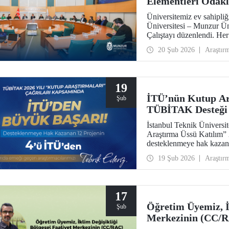
Elementleri Odakl
Üniversitemiz ev sahipli
Üniversitesi – Munzur Üni
Çalıştayı düzenlendi. Her
sundu.
20 Şub 2026
Araştır
19
İTÜ’nün Kutup Ara
Şub
TÜBİTAK Desteği
İstanbul Teknik Üniver
Araştırma Üssü Katılım” 2
desteklenmeye hak kazand
yer alması, üniversitemi
19 Şub 2026
Araştır
bir yansıması.
17
Öğretim Üyemiz, İk
Şub
Merkezinin (CC/R