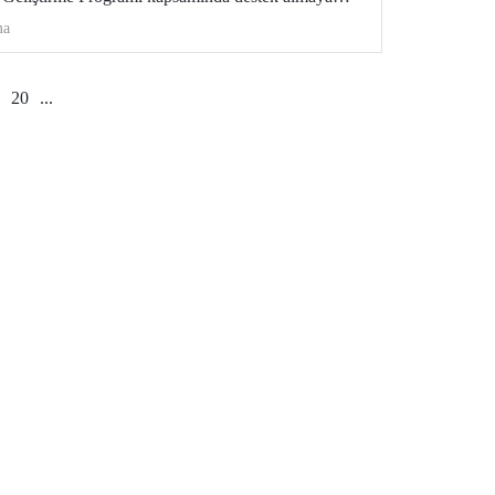
ma
20
...