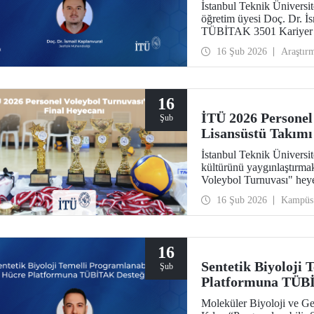
İstanbul Teknik Üniversi
öğretim üyesi Doç. Dr. İs
TÜBİTAK 3501 Kariyer G
hak kazandı.
16 Şub 2026
Araştır
16
İTÜ 2026 Personel
Şub
Lisansüstü Takımı
İstanbul Teknik Üniversit
kültürünü yaygınlaştırm
Voleybol Turnuvası" heyec
16 Şub 2026
Kampüs
16
Sentetik Biyoloji 
Şub
Platformuna TÜB
Moleküler Biyoloji ve G