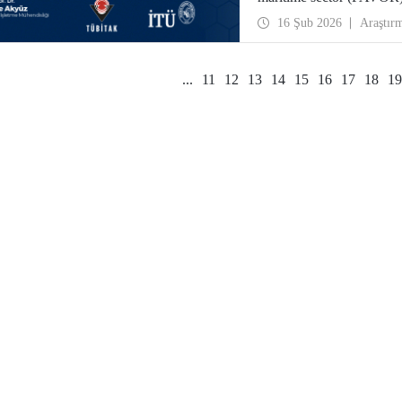
projesi 48 ay süre ile des
16 Şub 2026
Araştır
...
11
12
13
14
15
16
17
18
19