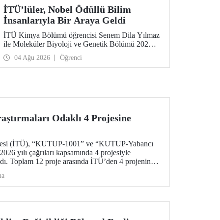
İTÜ’lüler, Nobel Ödüllü Bilim
İnsanlarıyla Bir Araya Geldi
İTÜ Kimya Bölümü öğrencisi Senem Dila Yılmaz
ile Moleküler Biyoloji ve Genetik Bölümü 2026
yılı mezunu Elif Önel, TÜBİTAK 2224-C Yurt
04 Ağu 2026
Öğrenci
Dışı Bilimsel Etkinliklere Katılım Desteği
kapsamında 75’inci Lindau Nobel Ödüllü Bilim
İnsanları Toplantısı’na katıldı.
ştırmaları Odaklı 4 Projesine
sitesi (İTÜ), “KUTUP-1001” ve “KUTUP-Yabancı
026 yılı çağrıları kapsamında 4 projesiyle
ı. Toplam 12 proje arasında İTÜ’den 4 projenin
zin kutup araştırmaları alanındaki öncü konumunun
ma