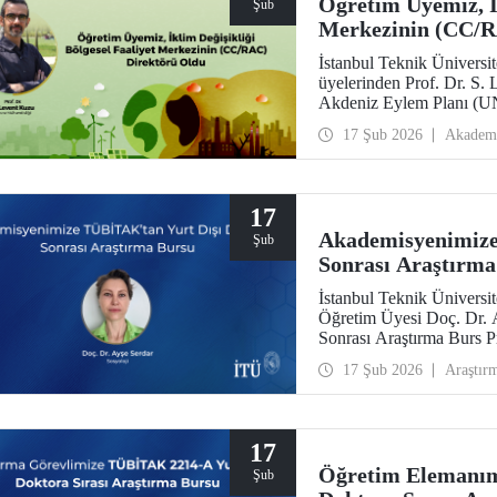
Öğretim Üyemiz, İk
Şub
Merkezinin (CC/R
İstanbul Teknik Üniversi
üyelerinden Prof. Dr. S. 
Akdeniz Eylem Planı (UN
Değişikliği Bölgesel Faa
17 Şub 2026
Akadem
atandı.
17
Akademisyenimize
Şub
Sonrası Araştırma
İstanbul Teknik Üniversi
Öğretim Üyesi Doç. Dr.
Sonrası Araştırma Burs 
17 Şub 2026
Araştır
17
Öğretim Elemanım
Şub