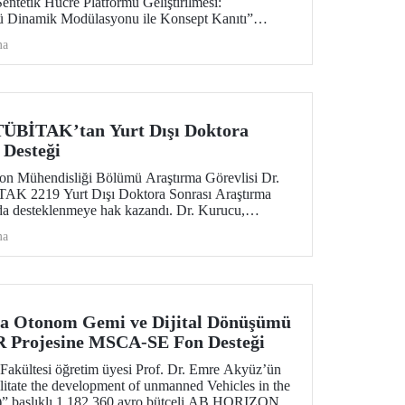
Sentetik Hücre Platformu Geliştirilmesi:
ü Dinamik Modülasyonu ile Konsept Kanıtı”
TAK 3501 Kariyer Geliştirme Programı’nda desteğe
ma
TÜBİTAK’tan Yurt Dışı Doktora
 Desteği
n Mühendisliği Bölümü Araştırma Görevlisi Dr.
AK 2219 Yurt Dışı Doktora Sonrası Araştırma
a desteklenmeye hak kazandı. Dr. Kurucu,
 KTH Royal Institute of Technology’de sürdürecek.
ma
da Otonom Gemi ve Dijital Dönüşümü
 Projesine MSCA-SE Fon Desteği
 Fakültesi öğretim üyesi Prof. Dr. Emre Akyüz’ün
itate the development of unmanned Vehicles in the
)” başlıklı 1.182.360 avro bütçeli AB HORIZON