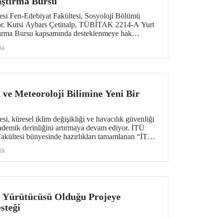
aştırma Bursu
tesi Fen-Edebiyat Fakültesi, Sosyoloji Bölümü
ör. Kutsi Aybars Çetinalp, TÜBİTAK 2214-A Yurt
ştırma Bursu kapsamında desteklenmeye hak
ma
 ve Meteoroloji Bilimine Yeni Bir
si, küresel iklim değişikliği ve havacılık güvenliği
akademik derinliğini artırmaya devam ediyor. İTÜ
akültesi bünyesinde hazırlıkları tamamlanan “İTÜ
 dergisi, uluslararası standartlardaki
ik
lim dünyasına “merhaba” diyor.
 Yürütücüsü Olduğu Projeye
steği