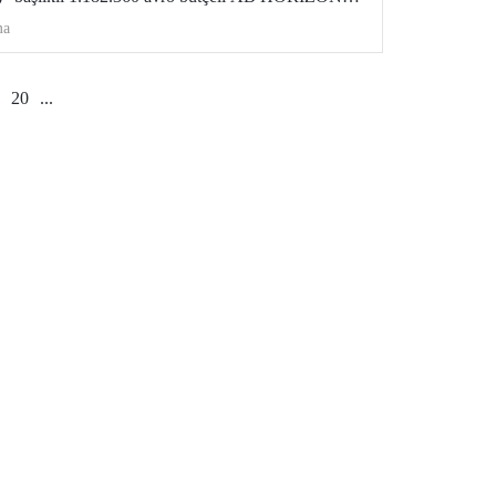
teklenecek.
ma
20
...