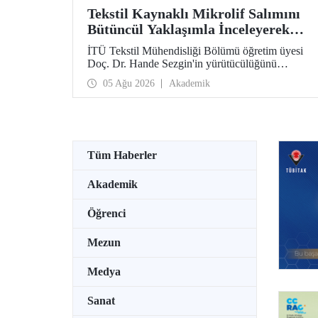
Tekstil Kaynaklı Mikrolif Salımını
Bütüncül Yaklaşımla İnceleyerek
Analiz ve Azaltım Stratejileri
İTÜ Tekstil Mühendisliği Bölümü öğretim üyesi
Geliştirecek Projeye TÜBİTAK
Doç. Dr. Hande Sezgin'in yürütücülüğünü
Desteği
üstlendiği “Sürdürülebilir Pamuk ve Polyester
05 Ağu 2026
Akademik
Esaslı Tekstil Ürünlerinde Kullanım Koşullarına
Bağlı Mikrolif Salımı: Aşınma, UV Maruziyeti ve
Yıkama Döngülerinin Bütünsel Analizi ve
Azaltım Stratejilerinin Geliştirilmesi” başlıklı
proje, TÜBİTAK 2515 – COST Aksiyon Üyeleri
Ar-Ge Destek Programı kapsamında
Tüm Haberler
desteklenmeye hak kazandı.
Akademik
Öğrenci
Mezun
Medya
Sanat