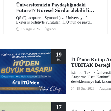
Üniversitemizin Paydaşlığındaki
Future17 Küresel Sürdürülebilirlik
Proje Programı, Öğrencilerimizin
QS (Quacquarelli Symonds) ve University of
Başvurularını Bekliyor
Exeter iş birliğiyle yürütülen, İTÜ’nün de paydaşı
olduğu Future17 Küresel Sürdürülebilirlik Proje
05 Ağu 2026
Öğrenci
Programı için yeni dönem öğrenci başvuruları
açıldı. Başvurular için son gün 31 Ağustos!
19
İTÜ’nün Kutup Ara
Şub
TÜBİTAK Desteği
İstanbul Teknik Üniver
Araştırma Üssü Katılım” 2
desteklenmeye hak kazand
yer alması, üniversitemi
19 Şub 2026
Araştır
bir yansıması.
17