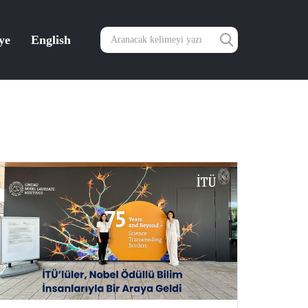
ye
English