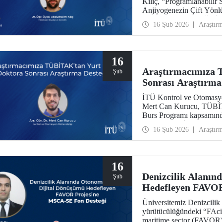
Kılıç, “Programlanabilir 
Anjiyogenezin Çift Yönl
başlıklı projesiyle TÜBİ
16 Şub 2026
Araştır
layık görüldü.
16
Araştırmacımıza 
Şub
Sonrası Araştırma
İTÜ Kontrol ve Otomasyo
Mert Can Kurucu, TÜBİT
Burs Programı kapsamınd
çalışmalarını İsveç’teki
16 Şub 2026
Araştır
16
Denizcilik Alanın
Şub
Hedefleyen FAVOR
Üniversitemiz Denizcilik
yürütücülüğündeki “FAcil
maritime sector (FAVOR