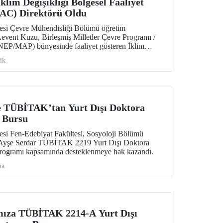
lim Değişikliği Bölgesel Faaliyet
AC) Direktörü Oldu
tesi Çevre Mühendisliği Bölümü öğretim
Levent Kuzu, Birleşmiş Milletler Çevre Programı /
EP/MAP) bünyesinde faaliyet gösteren İklim
liyet Merkezi (CC/RAC) bünyesine Direktör olarak
ik
 TÜBİTAK’tan Yurt Dışı Doktora
 Bursu
tesi Fen-Edebiyat Fakültesi, Sosyoloji Bölümü
 Ayşe Serdar TÜBİTAK 2219 Yurt Dışı Doktora
Programı kapsamında desteklenmeye hak kazandı.
ma
ıza TÜBİTAK 2214-A Yurt Dışı