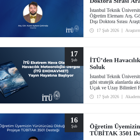
Doktora Sırası Ar
İstanbul Teknik Üniversi
Öğretim Elemanı Arş. G
Dışı Doktora Sırası Ara
kazandı.
17 Şub 2026
Araştır
17
İTÜ’den Havacılık
Şub
Soluk
İstanbul Teknik Üniversite
gibi stratejik alanlarda 
Uçak ve Uzay Bilimleri F
EHOHAVMET / ITU JEWAM”
17 Şub 2026
Akadem
yayıncılık anlayışıyla bi
16
Öğretim Üyemizin
Şub
TÜBİTAK 3501 De