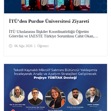
İTÜ’den Purdue Üniversitesi Ziyareti
İTÜ Uluslararası İlişkiler Koordinatörlüğü Öğretim
Görevlisi ve IAESTE Türkiye Sorumlusu Cahit Okan,
akademik ilişkileri ve iş birliğini geliştirmek amacıyla 20-27
Temmuz tarihlerinde ABD’de dünyanın önde gelen
06 Ağu 2026
Öğrenci
araştırma üniversitelerinden Purdue Üniversitesi başta
olmak üzere bir dizi ziyarette bulundu.