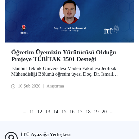
Öğretim Üyemizin Yürütücüsü Olduğu
Projeye TÜBİTAK 3501 Desteği
İstanbul Teknik Üniversitesi Maden Fakültesi Jeofizik
Mühendisliği Bölümü öğretim üyesi Doç. Dr. İsmail
Kaplanvural’ın yürütücülüğünü yaptığı proje, TÜBİTAK
3501 Kariyer Geliştirme Programı kapsamında destek
16 Şub 2026
Araştırma
almaya hak kazandı.
...
11
12
13
14
15
16
17
18
19
20
...
İTÜ Ayazağa Yerleşkesi