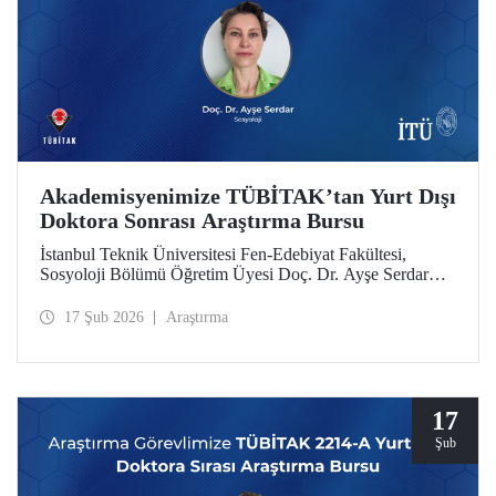
Akademisyenimize TÜBİTAK’tan Yurt Dışı
Doktora Sonrası Araştırma Bursu
İstanbul Teknik Üniversitesi Fen-Edebiyat Fakültesi,
Sosyoloji Bölümü Öğretim Üyesi Doç. Dr. Ayşe Serdar
TÜBİTAK 2219 Yurt Dışı Doktora Sonrası Araştırma Burs
Programı kapsamında desteklenmeye hak kazandı.
17 Şub 2026
Araştırma
17
Şub