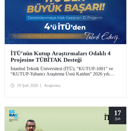
İTÜ’nün Kutup Araştırmaları Odaklı 4
Projesine TÜBİTAK Desteği
İstanbul Teknik Üniversitesi (İTÜ), “KUTUP-1001” ve
“KUTUP-Yabancı Araştırma Üssü Katılım” 2026 yılı
çağrıları kapsamında 4 projesiyle desteklenmeye hak
kazandı. Toplam 12 proje arasında İTÜ’den 4 projenin yer
19 Şub 2026
Araştırma
alması, üniversitemizin kutup araştırmaları alanındaki öncü
konumunun bir yansıması.
17
Şub