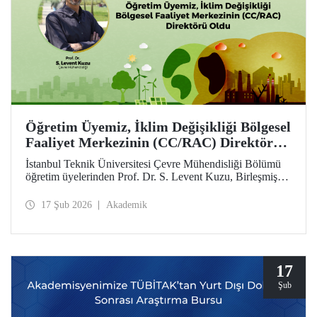
Öğretim Üyemiz, İklim Değişikliği Bölgesel
Faaliyet Merkezinin (CC/RAC) Direktörü
Oldu
İstanbul Teknik Üniversitesi Çevre Mühendisliği Bölümü
öğretim üyelerinden Prof. Dr. S. Levent Kuzu, Birleşmiş
Milletler Çevre Programı / Akdeniz Eylem Planı
(UNEP/MAP) bünyesinde faaliyet gösteren İklim
17 Şub 2026
Akademik
Değişikliği Bölgesel Faaliyet Merkezi (CC/RAC)
bünyesine Direktör olarak atandı.
17
Şub