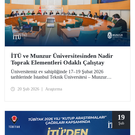
İTÜ ve Munzur Üniversitesinden Nadir
Toprak Elementleri Odaklı Çalıştay
Üniversitemiz ev sahipliğinde 17–19 Şubat 2026
tarihlerinde İstanbul Teknik Üniversitesi – Munzur
Üniversitesi Ar-Ge Proje İş Geliştirme İş Birliği Çalıştayı
düzenlendi. Her iki üniversiteden akademisyenler çalıştaya
20 Şub 2026
Araştırma
katkı sundu.
19
Şub