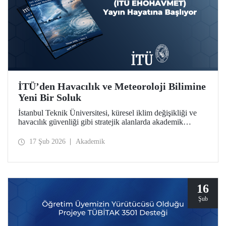
İTÜ’den Havacılık ve Meteoroloji Bilimine
Yeni Bir Soluk
İstanbul Teknik Üniversitesi, küresel iklim değişikliği ve
havacılık güvenliği gibi stratejik alanlarda akademik
derinliğini artırmaya devam ediyor. İTÜ Uçak ve Uzay
Bilimleri Fakültesi bünyesinde hazırlıkları tamamlanan
17 Şub 2026
Akademik
“İTÜ EHOHAVMET / ITU JEWAM” dergisi, uluslararası
standartlardaki yayıncılık anlayışıyla bilim dünyasına
“merhaba” diyor.
16
Şub