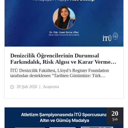
Denizcilik Öğrencilerinin Durumsal
Farkındalık, Risk Algısı ve Karar Verme
Yetkinliklerini Geliştirmeyi Amaçlayan
İTÜ Denizcilik Fakültesi, Lloyd’s Register Foundation
Projeye Hibe Desteği
tarafından desteklenen “Tarihten Günümüze: Türk
Boğazları Seyir Kazalarını Yeniden Oluşturma (From
Archives to Action: Recreating Turkish Straits Navigation
20 Şub 2026
Araştırma
Accidents)” başlıklı proje kapsamında hibe almaya hak
kazandı.
20
Şub