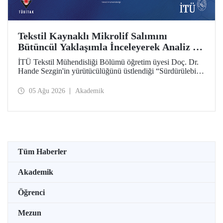
Tekstil Kaynaklı Mikrolif Salımını
Bütüncül Yaklaşımla İnceleyerek Analiz ve
Azaltım Stratejileri Geliştirecek Projeye
İTÜ Tekstil Mühendisliği Bölümü öğretim üyesi Doç. Dr.
TÜBİTAK Desteği
Hande Sezgin'in yürütücülüğünü üstlendiği “Sürdürülebilir
Pamuk ve Polyester Esaslı Tekstil Ürünlerinde Kullanım
Koşullarına Bağlı Mikrolif Salımı: Aşınma, UV Maruziyeti
05 Ağu 2026
Akademik
ve Yıkama Döngülerinin Bütünsel Analizi ve Azaltım
Stratejilerinin Geliştirilmesi” başlıklı proje, TÜBİTAK
2515 – COST Aksiyon Üyeleri Ar-Ge Destek Programı
kapsamında desteklenmeye hak kazandı.
Tüm Haberler
Akademik
Öğrenci
Mezun