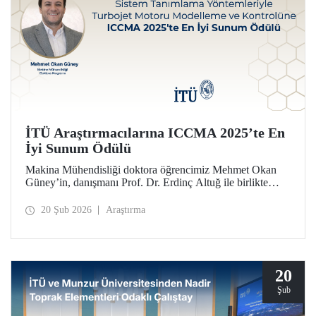
İTÜ Araştırmacılarına ICCMA 2025’te En
İyi Sunum Ödülü
Makina Mühendisliği doktora öğrencimiz Mehmet Okan
Güney’in, danışmanı Prof. Dr. Erdinç Altuğ ile birlikte
hazırlayarak Paris’te düzenlenen ICCMA 2025
konferansında sunduğu bildiri, “Karmaşık Sistemlerde
20 Şub 2026
Araştırma
Kontrol Modelleri ve Mekatronik” oturumunda En İyi
Sunum Ödülü’nü almaya layık görüldü.
20
Şub