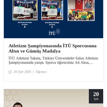
Atletizm Şampiyonasında İTÜ Sporcusuna
Altın ve Gümüş Madalya
İTÜ Atletizm Takımı, Türkiye Üniversiteler Salon Atletizm
Şampiyonasında yarıştı. Sporcu öğrencimiz Ali Aksu,
İTÜ’yü temsilen koştuğu parkurda 400 metrede altın ve
200 metrede gümüş madalyanın sahibi oldu.
20 Şub 2026
Öğrenci
20
Şub