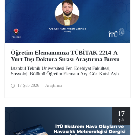
Öğretim Elemanımıza TÜBİTAK 2214-A
Yurt Dışı Doktora Sırası Araştırma Bursu
İstanbul Teknik Üniversitesi Fen-Edebiyat Fakültesi,
Sosyoloji Bölümü Öğretim Elemanı Arş. Gör. Kutsi Aybars
Çetinalp, TÜBİTAK 2214-A Yurt Dışı Doktora Sırası
Araştırma Bursu kapsamında desteklenmeye hak kazandı.
17 Şub 2026
Araştırma
17
Şub