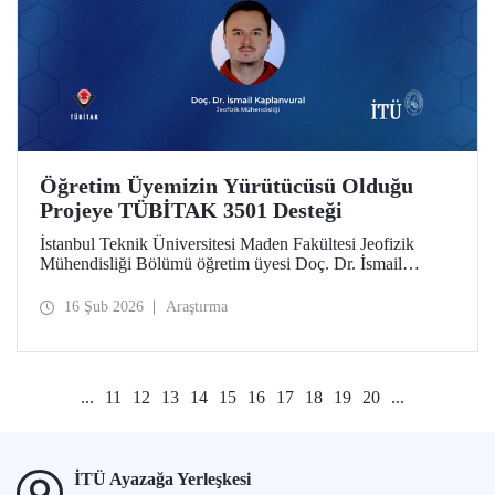
Öğretim Üyemizin Yürütücüsü Olduğu
Projeye TÜBİTAK 3501 Desteği
İstanbul Teknik Üniversitesi Maden Fakültesi Jeofizik
Mühendisliği Bölümü öğretim üyesi Doç. Dr. İsmail
Kaplanvural’ın yürütücülüğünü yaptığı proje, TÜBİTAK
3501 Kariyer Geliştirme Programı kapsamında destek
16 Şub 2026
Araştırma
almaya hak kazandı.
...
11
12
13
14
15
16
17
18
19
20
...
İTÜ Ayazağa Yerleşkesi