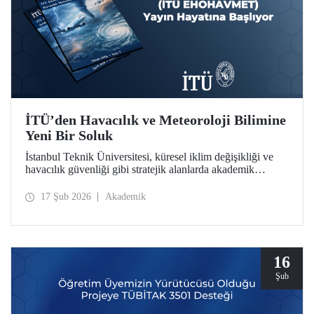
İTÜ’den Havacılık ve Meteoroloji Bilimine
Yeni Bir Soluk
İstanbul Teknik Üniversitesi, küresel iklim değişikliği ve
havacılık güvenliği gibi stratejik alanlarda akademik
derinliğini artırmaya devam ediyor. İTÜ Uçak ve Uzay
Bilimleri Fakültesi bünyesinde hazırlıkları tamamlanan
17 Şub 2026
Akademik
“İTÜ EHOHAVMET / ITU JEWAM” dergisi, uluslararası
standartlardaki yayıncılık anlayışıyla bilim dünyasına
“merhaba” diyor.
16
Şub