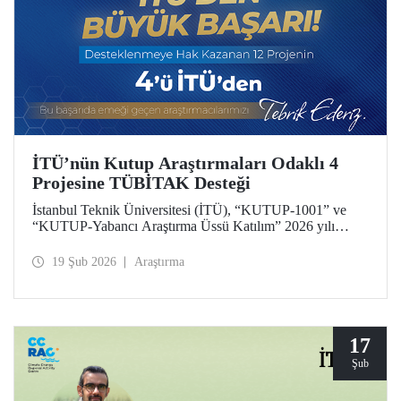
İTÜ’nün Kutup Araştırmaları Odaklı 4
Projesine TÜBİTAK Desteği
İstanbul Teknik Üniversitesi (İTÜ), “KUTUP-1001” ve
“KUTUP-Yabancı Araştırma Üssü Katılım” 2026 yılı
çağrıları kapsamında 4 projesiyle desteklenmeye hak
kazandı. Toplam 12 proje arasında İTÜ’den 4 projenin yer
19 Şub 2026
Araştırma
alması, üniversitemizin kutup araştırmaları alanındaki öncü
konumunun bir yansıması.
17
Şub