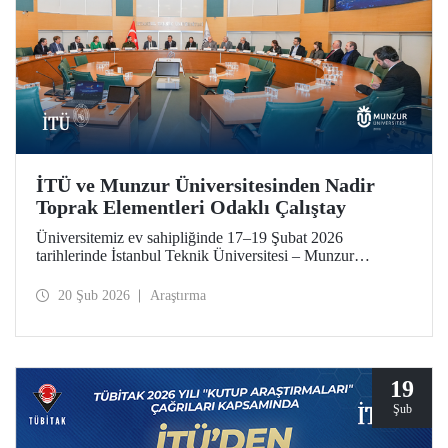
İTÜ ve Munzur Üniversitesinden Nadir
Toprak Elementleri Odaklı Çalıştay
Üniversitemiz ev sahipliğinde 17–19 Şubat 2026
tarihlerinde İstanbul Teknik Üniversitesi – Munzur
Üniversitesi Ar-Ge Proje İş Geliştirme İş Birliği Çalıştayı
düzenlendi. Her iki üniversiteden akademisyenler çalıştaya
20 Şub 2026
Araştırma
katkı sundu.
19
Şub