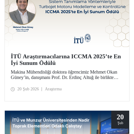
İTÜ Araştırmacılarına ICCMA 2025’te En
İyi Sunum Ödülü
Makina Mühendisliği doktora öğrencimiz Mehmet Okan
Güney’in, danışmanı Prof. Dr. Erdinç Altuğ ile birlikte
hazırlayarak Paris’te düzenlenen ICCMA 2025
konferansında sunduğu bildiri, “Karmaşık Sistemlerde
20 Şub 2026
Araştırma
Kontrol Modelleri ve Mekatronik” oturumunda En İyi
Sunum Ödülü’nü almaya layık görüldü.
20
Şub