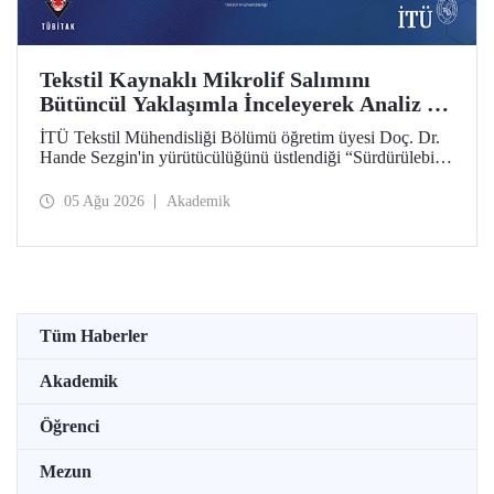
Tekstil Kaynaklı Mikrolif Salımını
Bütüncül Yaklaşımla İnceleyerek Analiz ve
Azaltım Stratejileri Geliştirecek Projeye
İTÜ Tekstil Mühendisliği Bölümü öğretim üyesi Doç. Dr.
TÜBİTAK Desteği
Hande Sezgin'in yürütücülüğünü üstlendiği “Sürdürülebilir
Pamuk ve Polyester Esaslı Tekstil Ürünlerinde Kullanım
Koşullarına Bağlı Mikrolif Salımı: Aşınma, UV Maruziyeti
05 Ağu 2026
Akademik
ve Yıkama Döngülerinin Bütünsel Analizi ve Azaltım
Stratejilerinin Geliştirilmesi” başlıklı proje, TÜBİTAK
2515 – COST Aksiyon Üyeleri Ar-Ge Destek Programı
kapsamında desteklenmeye hak kazandı.
Tüm Haberler
Akademik
Öğrenci
Mezun