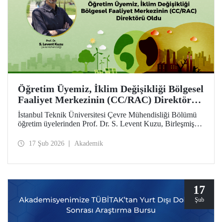
Öğretim Üyemiz, İklim Değişikliği Bölgesel
Faaliyet Merkezinin (CC/RAC) Direktörü
Oldu
İstanbul Teknik Üniversitesi Çevre Mühendisliği Bölümü
öğretim üyelerinden Prof. Dr. S. Levent Kuzu, Birleşmiş
Milletler Çevre Programı / Akdeniz Eylem Planı
(UNEP/MAP) bünyesinde faaliyet gösteren İklim
17 Şub 2026
Akademik
Değişikliği Bölgesel Faaliyet Merkezi (CC/RAC)
bünyesine Direktör olarak atandı.
17
Şub