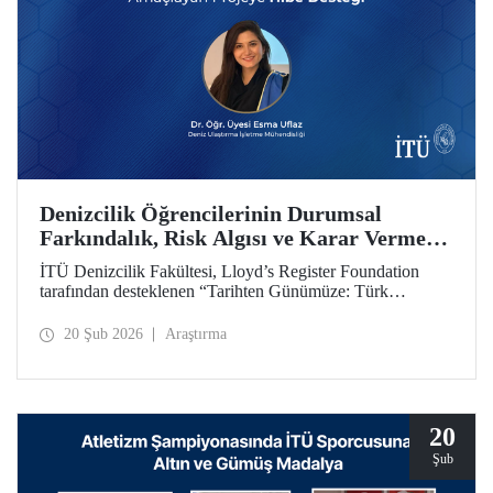
Denizcilik Öğrencilerinin Durumsal
Farkındalık, Risk Algısı ve Karar Verme
Yetkinliklerini Geliştirmeyi Amaçlayan
İTÜ Denizcilik Fakültesi, Lloyd’s Register Foundation
Projeye Hibe Desteği
tarafından desteklenen “Tarihten Günümüze: Türk
Boğazları Seyir Kazalarını Yeniden Oluşturma (From
Archives to Action: Recreating Turkish Straits Navigation
20 Şub 2026
Araştırma
Accidents)” başlıklı proje kapsamında hibe almaya hak
kazandı.
20
Şub