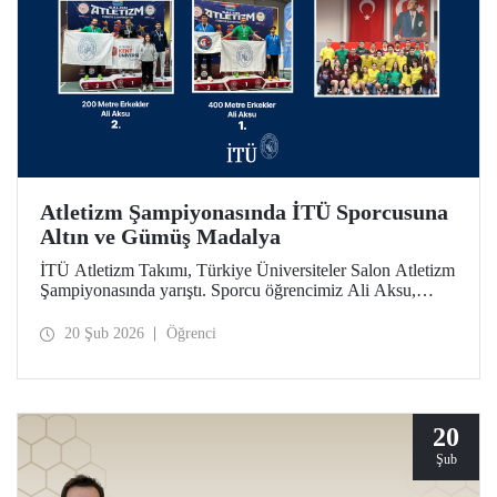
Atletizm Şampiyonasında İTÜ Sporcusuna
Altın ve Gümüş Madalya
İTÜ Atletizm Takımı, Türkiye Üniversiteler Salon Atletizm
Şampiyonasında yarıştı. Sporcu öğrencimiz Ali Aksu,
İTÜ’yü temsilen koştuğu parkurda 400 metrede altın ve
200 metrede gümüş madalyanın sahibi oldu.
20 Şub 2026
Öğrenci
20
Şub