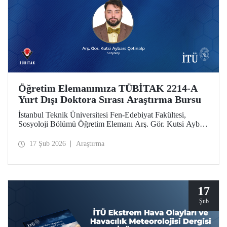
Öğretim Elemanımıza TÜBİTAK 2214-A
Yurt Dışı Doktora Sırası Araştırma Bursu
İstanbul Teknik Üniversitesi Fen-Edebiyat Fakültesi,
Sosyoloji Bölümü Öğretim Elemanı Arş. Gör. Kutsi Aybars
Çetinalp, TÜBİTAK 2214-A Yurt Dışı Doktora Sırası
Araştırma Bursu kapsamında desteklenmeye hak kazandı.
17 Şub 2026
Araştırma
17
Şub