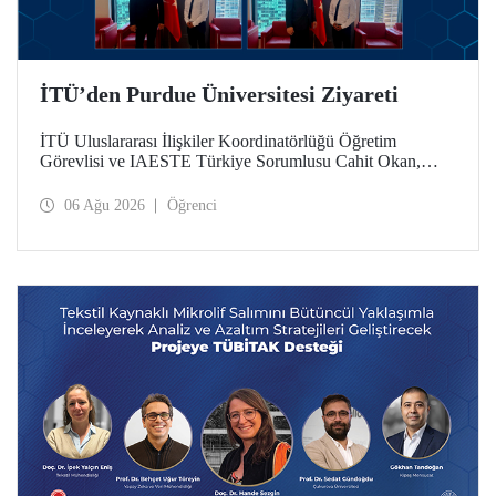
İTÜ’den Purdue Üniversitesi Ziyareti
İTÜ Uluslararası İlişkiler Koordinatörlüğü Öğretim
Görevlisi ve IAESTE Türkiye Sorumlusu Cahit Okan,
akademik ilişkileri ve iş birliğini geliştirmek amacıyla 20-27
Temmuz tarihlerinde ABD’de dünyanın önde gelen
06 Ağu 2026
Öğrenci
araştırma üniversitelerinden Purdue Üniversitesi başta
olmak üzere bir dizi ziyarette bulundu.