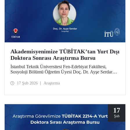
Akademisyenimize TÜBİTAK’tan Yurt Dışı
Doktora Sonrası Araştırma Bursu
İstanbul Teknik Üniversitesi Fen-Edebiyat Fakültesi,
Sosyoloji Bölümü Öğretim Üyesi Doç. Dr. Ayşe Serdar
TÜBİTAK 2219 Yurt Dışı Doktora Sonrası Araştırma Burs
Programı kapsamında desteklenmeye hak kazandı.
17 Şub 2026
Araştırma
17
Şub